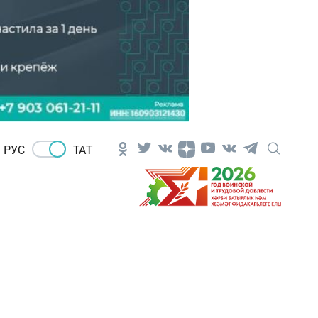
РУС
ТАТ