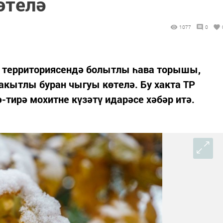
өтелә
1077
0
ан территориясендә болытлы һава торышы,
акытлы буран чыгуы көтелә. Бу хакта ТР
-тирә мохитне күзәтү идарәсе хәбәр итә.