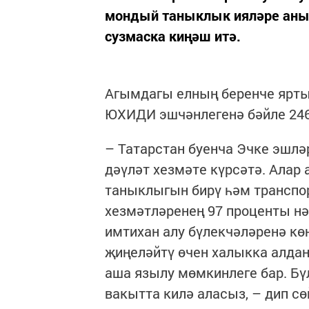
мондый таныклык ияләре аны
сузмаска киңәш итә.
Агымдагы елның беренче ярты
ЮХИДИ эшчәнлегенә бәйле 246
– Татарстан буенча Эчке эшл
дәүләт хезмәте күрсәтә. Алар
таныклыгын бирү һәм транспор
хезмәтләренең 97 проценты нә
имтихан алу бүлекчәләренә кө
җиңеләйтү өчен халыкка алдан
аша язылу мөмкинлеге бар. Бү
вакытта килә аласыз, – дип с