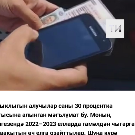
ныклыгын алучылар саны 30 процентка
тысына алынган мәгълүмат бу. Моның
нигезендә 2022–2023 елларда гамәлдән чыгарга
вакытын өч елга озайттылар. Шуңа күрә