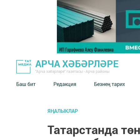
АРЧА ХӘБӘРЛӘРЕ
"Арча хәбәрләре" газетасы - Арча районы
Баш бит
Редакция
Безнең тарих
ЯҢАЛЫКЛАР
Татарстанда төн