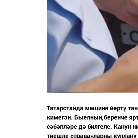
Татарстанда машина йөртү та
кимегән. Быелның беренче яр
сәбәпләре дә билгеле. Канун 
тиешле «права»ларны куллану 