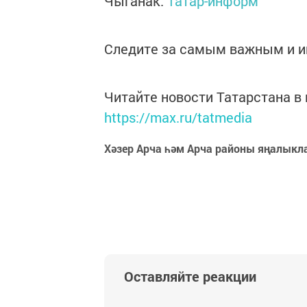
Чыганак:
Татар-информ
Следите за самым важным и 
Читайте новости Татарстана 
https://max.ru/tatmedia
Хәзер Арча һәм Арча районы яңалыкл
Оставляйте реакции