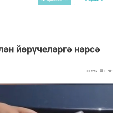
лән йөрүчеләргә нәрсә
1216
0