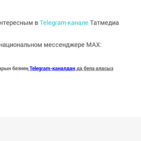
интересным в
Telegram-канале
Татмедиа
в национальном мессенджере MАХ:
арын безнең
Telegram-каналдан
да белә аласыз