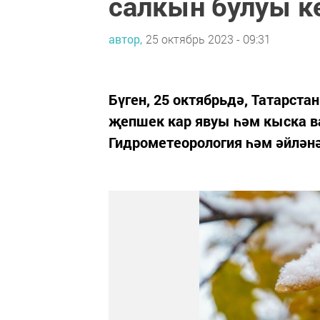
салкын булуы к
автор,
25 октябрь 2023 - 09:31
Бүген, 25 октябрьдә, Татарст
җепшек кар явуы һәм кыска в
Гидрометеорология һәм әйләнә