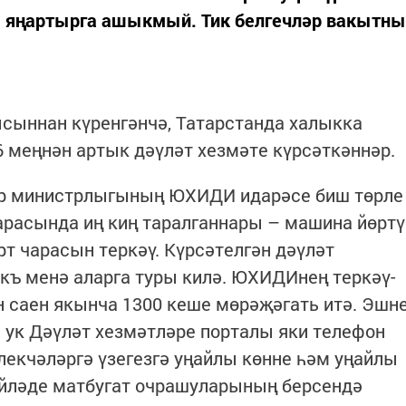
 яңартырга ашыкмый. Тик белгечләр вакытны
сыннан күренгәнчә, Татарстанда халыкка
 меңнән артык дәүләт хезмәте күрсәткәннәр.
әр министрлыгының ЮХИДИ идарәсе биш төрле
 арасында иң киң таралганнары – машина йөртү
т чарасын теркәү. Күрсәтелгән дәүләт
къ менә аларга туры килә. ЮХИДИнең теркәү-
н саен якынча 1300 кеше мөрәҗәгать итә. Эшн
 ук Дәүләт хезмәтләре порталы яки телефон
лекчәләргә үзегезгә уңайлы көнне һәм уңайлы
өйләде матбугат очрашуларының берсендә