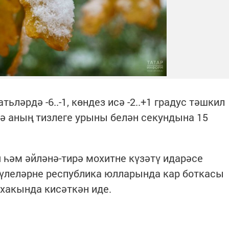
ьләрдә -6..-1, көндез исә -2..+1 градус тәшкил
лә аның тизлеге урыны белән секундына 15
 һәм әйләнә-тирә мохитне күзәтү идарәсе
үлеләрне республика юлларында кар боткасы
хакында кисәткән иде.