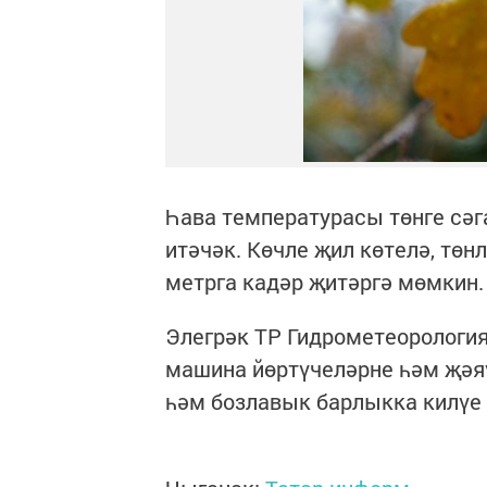
Һава температурасы төнге сәгат
итәчәк. Көчле җил көтелә, төн
метрга кадәр җитәргә мөмкин.
Элегрәк ТР Гидрометеорология
машина йөртүчеләрне һәм җәя
һәм бозлавык барлыкка килүе 