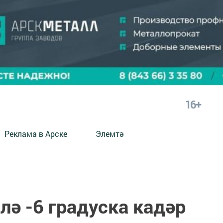
16+
Реклама в Арске
Элемтә
лә -6 градуска кадәр