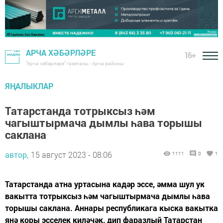
АРЧА ХӘБӘРЛӘРЕ
16+
"Арча хәбәрләре" газетасы - Арча районы
ЯҢАЛЫКЛАР
Татарстанда тотрыксыз һәм
чагыштырмача дымлы һава торышы
саклана
автор,
15 август 2023 - 08:06
1111
0
1
Татарстанда атна уртасына кадәр эссе, әмма шул ук
вакытта тотрыксыз һәм чагыштырмача дымлы һава
торышы саклана. Аннары республикага кыска вакытка
янә коры эсселек киләчәк, дип фаразлый Татарстан