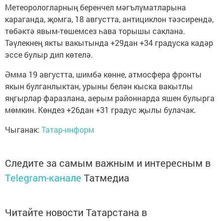
Метеорологларның беренчел мәгълүматларына
караганда, җомга, 18 августта, антициклон тәэсирендә,
төбәктә явым-төшемсез һава торышы саклана.
Тәүлекнең якты вакытында +29дан +34 градуска кадәр
эссе булыр дип көтелә.
Әмма 19 августта, шимбә көнне, атмосфера фронты
якын булганлыктан, урыны белән кыска вакытлы
яңгырлар фаразлана, аерым районнарда яшен булырга
мөмкин. Көндез +26дан +31 градус җылы булачак.
Чыганак:
Татар-информ
Следите за самым важным и интересным в
Telegram-канале
Татмедиа
Читайте новости Татарстана в