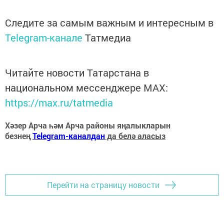
Следите за самым важным и интересным в
Telegram-канале
Татмедиа
Читайте новости Татарстана в
национальном мессенджере MАХ:
https://max.ru/tatmedia
Хәзер Арча һәм Арча районы яңалыкларын
безнең
Telegram-каналдан
да белә аласыз
Перейти на страницу новости