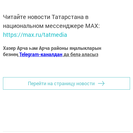
Читайте новости Татарстана в
национальном мессенджере MАХ:
https://max.ru/tatmedia
Хәзер Арча һәм Арча районы яңалыкларын
безнең
Telegram-каналдан
да белә аласыз
Перейти на страницу новости