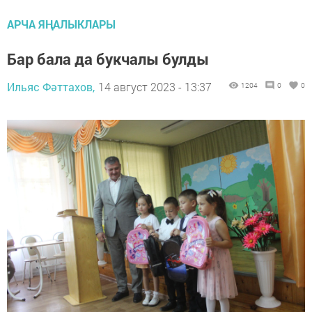
АРЧА ЯҢАЛЫКЛАРЫ
Бар бала да букчалы булды
Ильяс Фәттахов,
14 август 2023 - 13:37
1204
0
0