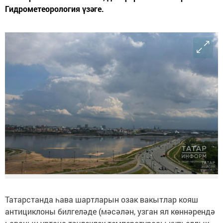
Гидрометеорология үзәге.
Татарстанда һава шартларын озак вакытлар кояш
антициклоны билгеләде (мәсәлән, узган ял көннәрендә