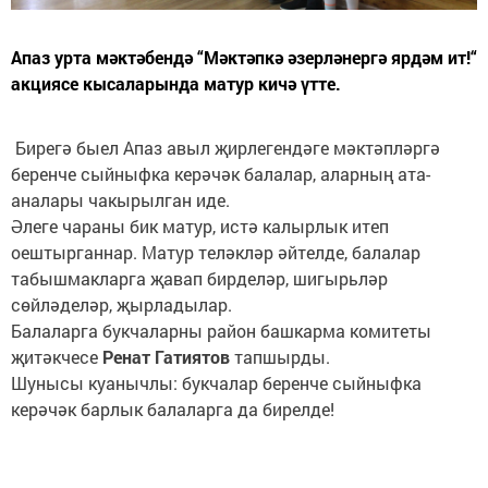
Апаз урта мәктәбендә “Мәктәпкә әзерләнергә ярдәм ит!“
акциясе кысаларында матур кичә үтте.
Бирегә быел Апаз авыл җирлегендәге мәктәпләргә
беренче сыйныфка керәчәк балалар, аларның ата-
аналары чакырылган иде.
Әлеге чараны бик матур, истә калырлык итеп
оештырганнар. Матур теләкләр әйтелде, балалар
табышмакларга җавап бирделәр, шигырьләр
сөйләделәр, җырладылар.
Балаларга букчаларны район башкарма комитеты
җитәкчесе
Ренат Гатиятов
тапшырды.
Шунысы куанычлы: букчалар беренче сыйныфка
керәчәк барлык балаларга да бирелде!