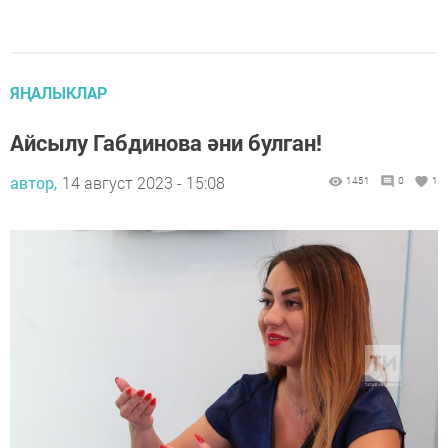
ЯҢАЛЫКЛАР
Айсылу Габдинова әни булган!
автор,
14 август 2023 - 15:08
1451
0
1