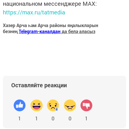
национальном мессенджере MАХ:
https://max.ru/tatmedia
Хәзер Арча һәм Арча районы яңалыкларын
безнең
Telegram-каналдан
да белә аласыз
Оставляйте реакции
1
1
0
0
1