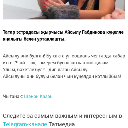
Татар эстрадасы җырчысы Айсылу Габдинова күңелле
яңалыгы белән уртаклашты.
Айсылу әни булган! Бу хакта ул социаль челтәрдә хәбәр
итте. "9 ай... юк, гомерем буена көткән могҗизам...
Улым, бәхетле бул!" - дип язган Айсылу.
Айсылуны әни булуы белән чын күңелдән котлыйбыз!
Чыганак:
Шәһри Казан
Следите за самым важным и интересным в
Telegram-канале
Татмедиа