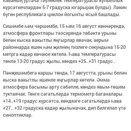
һаваның уртача тәүлеклек температурасы күпьеллык
күрсәткечләрдән 5-7 градуска югарырак булды). Ләкин
бүген республикага циклон йогынты ясый башлады.
Сишәмбе һәм чәршәмбе, 15 һәм 16 август көннәрендә,
атмосфера фронтлары тәэсирендә төбәктә урыны
белән кыска вакытлы яңгырлар явачак, аерым
районнарда яшен һәм җилнең тизлеге секундына 15-20
метрга кадәр көчәюе көтелә. Һава температурасы
төнлә 13-20 градус җылы, көндез +25..+31 градус .
Пәнҗешәмбегә каршы төндә, 17 августта, урыны белән
кыска вакытлы яшенле яңгырлар көтелә. Әмма
атмосфера басымы арту сәбәпле, көндез явым-төшем
туктаячак. Төнге сәгатьләрдә термометр баганалары
+14..+19 градус күрсәтсә, көндезге сәгатьләрдә һава
+27.. +32 градуска кадәр җылыначак, дип билгеләп үтә
синоптиклар.