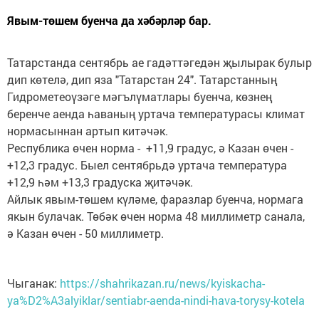
Явым-төшем буенча да хәбәрләр бар.
Татарстанда сентябрь ае гадәттәгедән җылырак булыр
дип көтелә, дип яза "Татарстан 24". Татарстанның
Гидрометеоүзәге мәгълүматлары буенча, көзнең
беренче аенда һаваның уртача температурасы климат
нормасыннан артып китәчәк.
Республика өчен норма - +11,9 градус, ә Казан өчен -
+12,3 градус. Быел сентябрьдә уртача температура
+12,9 һәм +13,3 градуска җитәчәк.
Айлык явым-төшем күләме, фаразлар буенча, нормага
якын булачак. Төбәк өчен норма 48 миллиметр санала,
ә Казан өчен - 50 миллиметр.
Чыганак:
https://shahrikazan.ru/news/kyiskacha-
ya%D2%A3alyiklar/sentiabr-aenda-nindi-hava-torysy-kotela