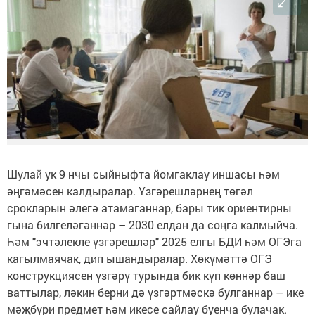
Шулай ук 9 нчы сыйныфта йомгаклау иншасы һәм
әңгәмәсен калдыралар. Үзгәрешләрнең төгәл
срокларын әлегә атамаганнар, бары тик ориентирны
гына билгеләгәннәр – 2030 елдан да соңга калмыйча.
Һәм "эчтәлекле үзгәрешләр" 2025 елгы БДИ һәм ОГЭга
кагылмаячак, дип ышандыралар. Хөкүмәттә ОГЭ
конструкциясен үзгәрү турында бик күп көннәр баш
ваттылар, ләкин берни дә үзгәртмәскә булганнар – ике
мәҗбүри предмет һәм икесе сайлау буенча булачак.