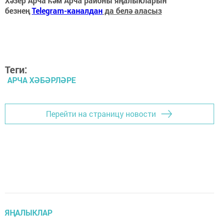
Хәзер Арча һәм Арча районы яңалыкларын
безнең
Telegram-каналдан
да белә аласыз
Теги:
АРЧА ХӘБӘРЛӘРЕ
Перейти на страницу новости
ЯҢАЛЫКЛАР