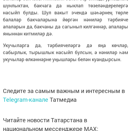
шунлыктан, бакчага да ныклап төзеләндерелергә
насыйп булды. Шул вакыт эчендә шәһәрнең төрле
балалар бакчаларына йөргән нәниләр тәрбияче
апаларын да, бакчаны да сагынып килгәннәр, апалары
яныннан китмиләр дә.
Укучыларга да, тәрбиячеләргә дә яңа көчләр,
сабырлык, тырышлык насыйп булсын, ә нәниләр һәм
укучылар өлкәннәрне уңышлары белән куандырсын.
Следите за самым важным и интересным в
Telegram-канале
Татмедиа
Читайте новости Татарстана в
национальном мессенджере MАХ: