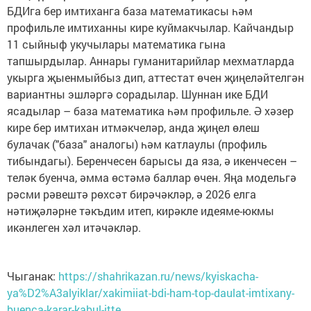
БДИга бер имтиханга база математикасы һәм
профильле имтиханны кире куймакчылар. Кайчандыр
11 сыйныф укучылары математика гына
тапшырдылар. Аннары гуманитарийлар мехматларда
укырга җыенмыйбыз дип, аттестат өчен җиңеләйтелгән
вариантны эшләргә сорадылар. Шуннан ике БДИ
ясадылар – база математика һәм профильле. Ә хәзер
кире бер имтихан итмәкчеләр, анда җиңел өлеш
булачак ("база" аналогы) һәм катлаулы (профиль
тибындагы). Беренчесен барысы да яза, ә икенчесен –
теләк буенча, әмма өстәмә баллар өчен. Яңа модельгә
рәсми рәвештә рөхсәт бирәчәкләр, ә 2026 елга
нәтиҗәләрне тәкъдим итеп, кирәкле идеяме-юкмы
икәнлеген хәл итәчәкләр.
Чыганак:
https://shahrikazan.ru/news/kyiskacha-
ya%D2%A3alyiklar/xakimiiat-bdi-ham-top-daulat-imtixany-
buenca-karar-kabul-itte