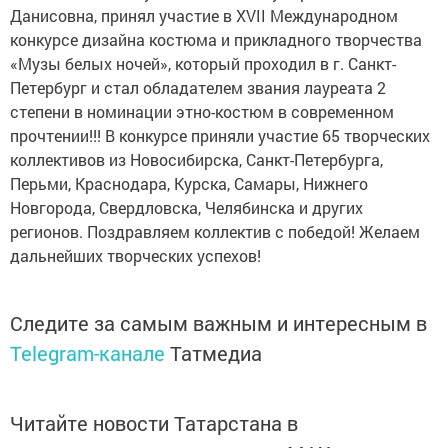
Данисовна, принял участие в XVII Международном
конкурсе дизайна костюма и прикладного творчества
«Музы белых ночей», который проходил в г. Санкт-
Петербург и стал обладателем звания лауреата 2
степени в номинации этно-костюм в современном
прочтении!!! В конкурсе приняли участие 65 творческих
коллективов из Новосибирска, Санкт-Петербурга,
Перьми, Краснодара, Курска, Самары, Нижнего
Новгорода, Свердловска, Челябинска и других
регионов. Поздравляем коллектив с победой! Желаем
дальнейших творческих успехов!
Следите за самым важным и интересным в
Telegram-канале
Татмедиа
Читайте новости Татарстана в