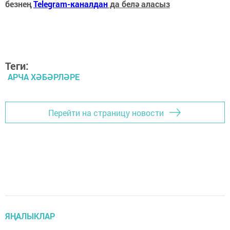
безнең
Telegram-каналдан
да белә аласыз
Теги:
АРЧА ХӘБӘРЛӘРЕ
Перейти на страницу новости
ЯҢАЛЫКЛАР