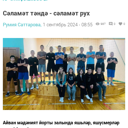
Сәламәт тәндә - сәламәт рух
Румия Саттарова,
1 сентябрь 2024 - 08:55
987
0
0
Айван мәдәният йорты залында яшьләр, яшүсмерләр