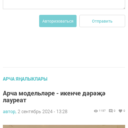
Отправить
Авторизоваться
АРЧА ЯҢАЛЫКЛАРЫ
Арча модельләре - икенче дәрәҗә
лауреат
автор,
2 сентябрь 2024 - 13:28
1157
0
0