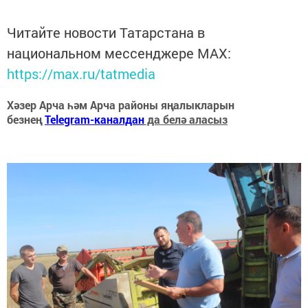
Читайте новости Татарстана в
национальном мессенджере MАХ:
https://max.ru/tatmedia
Хәзер Арча һәм Арча районы яңалыкларын
безнең
Telegram-каналдан
да белә аласыз