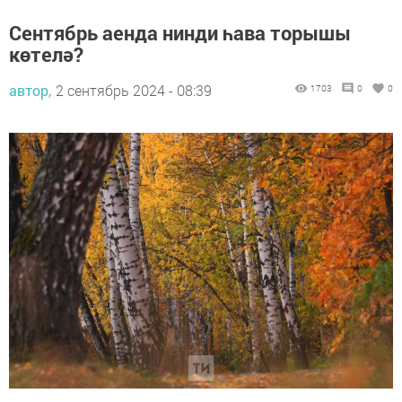
Сентябрь аенда нинди һава торышы
көтелә?
автор,
2 сентябрь 2024 - 08:39
1703
0
0