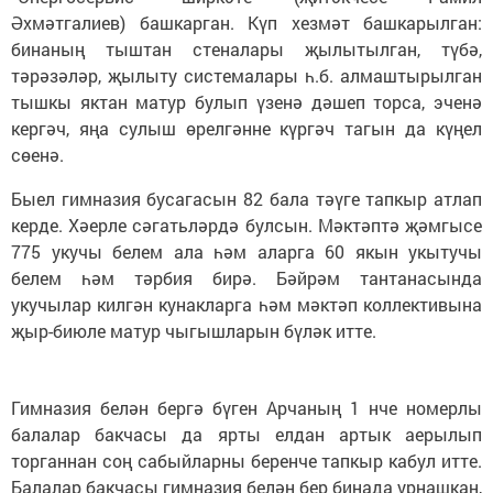
Әхмәтгалиев) башкарган. Күп хезмәт башкарылган:
бинаның тыштан стеналары җылытылган, түбә,
тәрәзәләр, җылыту системалары һ.б. алмаштырылган
тышкы яктан матур булып үзенә дәшеп торса, эченә
кергәч, яңа сулыш өрелгәнне күргәч тагын да күңел
сөенә.
Быел гимназия бусагасын 82 бала тәүге тапкыр атлап
керде. Хәерле сәгатьләрдә булсын. Мәктәптә җәмгысе
775 укучы белем ала һәм аларга 60 якын укытучы
белем һәм тәрбия бирә. Бәйрәм тантанасында
укучылар килгән кунакларга һәм мәктәп коллективына
җыр-биюле матур чыгышларын бүләк итте.
Гимназия белән бергә бүген Арчаның 1 нче номерлы
балалар бакчасы да ярты елдан артык аерылып
торганнан соң сабыйларны беренче тапкыр кабул итте.
Балалар бакчасы гимназия белән бер бинада урнашкан,