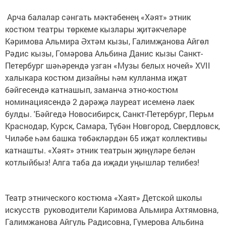
Арча балалар сәнгать мәктәбенең «Хәят» этник
костюм театры төркеме кызлары җитәкчеләре
Кәримова Альмира Әхтәм кызы, Галимҗанова Айгөл
Рәдис кызы, Гомәрова Альбина Данис кызы Санкт-
Петербург шәһәрендә узган «Музы белых ночей» XVII
халыкара костюм дизайны һәм кулланма иҗат
бәйгесендә катнашып, заманча этно-костюм
номинациясендә 2 дәрәҗә лауреат исеменә лаек
булды. 'Бәйгедә Новосибирск, Санкт-Петербург, Перьм
Краснодар, Курск, Самара, Түбән Новгород, Свердловск,
Чиләбе һәм башка төбәкләрдән 65 иҗат коллективы
катнашты. «Хәят» этник театрын җиңүләре белән
котлыйбыз! Алга таба да иҗади уңышлар телибез!
Театр этнического костюма «Хаят» Детской школы
искусств руководители Каримова Альмира Ахтямовна,
Галимжанова Айгуль Радисовна, Гумерова Альбина