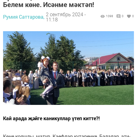
Белем көне. Исәнме мәктәп!
2 сентябрь 2024 -
Румия Саттарова,
1098
0
0
11:18
Кай арада җәйге каникуллар үтеп китте?!
Көне кояшлы, матур. Кәефләр күтәренке. Балалар, әти-