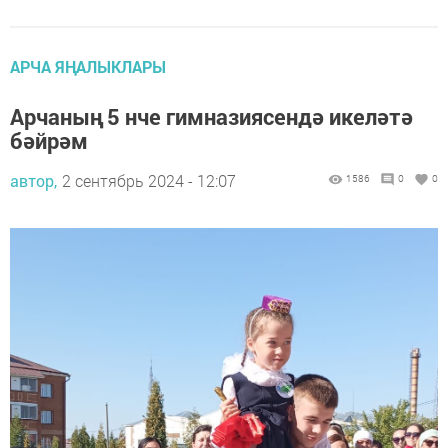
АРЧА ЯҢАЛЫКЛАРЫ
Арчаның 5 нче гимназиясендә икеләтә
бәйрәм
автор,
2 сентябрь 2024 - 12:07
1586
0
0