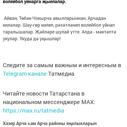
волейбол уйнарга җыелалар.
Айван, Төбәк-Чокырча авылларыннан, Арчадан
киләләр. Шау-гөр килеп, рәхәтләнеп волейбол уйнап
таралышалар. Җәйләре шулай үтте. Алда - мәктәптә
укулар. Укуда да уңышлар!
Следите за самым важным и интересным в
Telegram-канале
Татмедиа
Читайте новости Татарстана в
национальном мессенджере MАХ:
https://max.ru/tatmedia
Хәзер Арча һәм Арча районы яңалыкларын