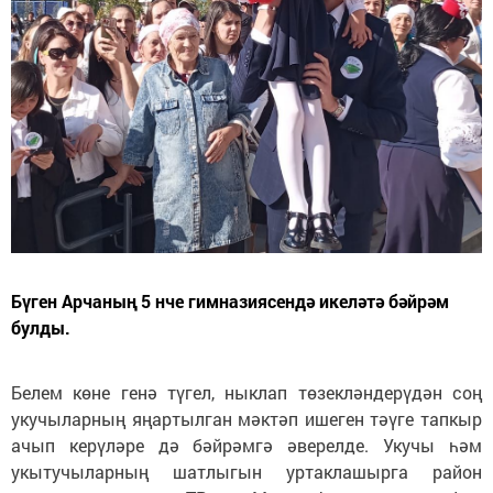
Бүген Арчаның 5 нче гимназиясендә икеләтә бәйрәм
булды.
Белем көне генә түгел, ныклап төзекләндерүдән соң
укучыларның яңартылган мәктәп ишеген тәүге тапкыр
ачып керүләре дә бәйрәмгә әверелде. Укучы һәм
укытучыларның шатлыгын уртаклашырга район