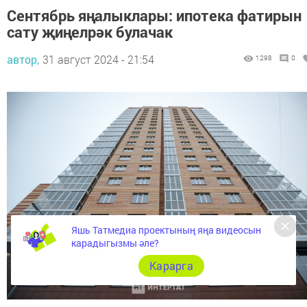
Сентябрь яңалыклары: ипотека фатирын
сату җиңелрәк булачак
автор,
31 август 2024 - 21:54
1298
0
Яшь Татмедиа проектының яңа видеосын
карадыгызмы әле?
Карарга