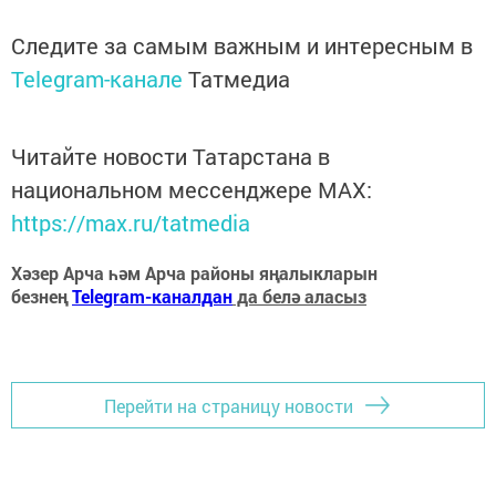
Следите за самым важным и интересным в
Telegram-канале
Татмедиа
Читайте новости Татарстана в
национальном мессенджере MАХ:
https://max.ru/tatmedia
Хәзер Арча һәм Арча районы яңалыкларын
безнең
Telegram-каналдан
да белә аласыз
Перейти на страницу новости