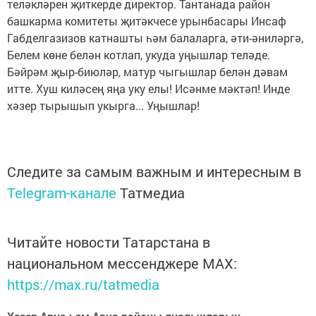
теләкләрен җиткерде директор. Тантанада район
башкарма комитеты җитәкчесе урынбасары Инсаф
Габделгазизов катнашты һәм балаларга, әти-әниләргә,
Белем көне белән котлап, укуда уңышлар теләде.
Бәйрәм җыр-биюләр, матур чыгышлар белән дәвам
итте. Хуш киләсең яңа уку елы! Исәнме мәктәп! Инде
хәзер тырышып укырга... Уңышлар!
Следите за самым важным и интересным в
Telegram-канале
Татмедиа
Читайте новости Татарстана в
национальном мессенджере MАХ:
https://max.ru/tatmedia