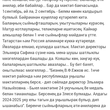
әниләр, әби бабайлар... Бар да мәктәп бакчасында.
1сентябрь, әй лә, 2 сентябрь - Белем көнен калдырып
булмый. Бәйрәмнән күңелләр күтәрелеп китә.
Балаңның сыйныфташларын, укытучыларны күрәсең.
Матур котлауларны, теләкләрне ишетәсең. Кайнар
алкышлар белән 1 нче сыйныфлар мәйданга үтте.
Татарстан һәм Россия аләмнәре күккә күтәрелде.
Йөзләрдә елмаю, күзләрдә шатлык. Мәктәп директоры
Эльмира Сафина сүзне нәкь менә шушы шатлыклы
мизгелләрдән башлады да. Кояшлы көн, зәңгәр күк,
балаларның шатлыклы авазлары... Бу бит бәхет,
онытылмас мизгелләр... "Безнең В.Ф.Ежков ис. 1нче
мәктәп районда һәм республикада уңышлы
мәктәпләрнең берсе, - дип сөйләде директор Эльмира
Назыйховна. - Быел мәктәпне 24 укучының 8е медаль
белән тәмамлады. Берсенең дә 3лесе булмады. Алдагы
2024-2025 уку елы тагын да уңышлырак булыр, дип
ышанабыз". Беренче сыйныфларның әти-әниләренә дә