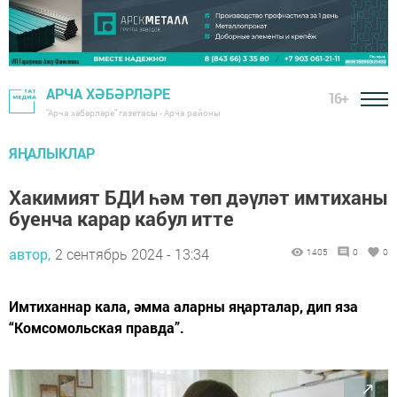
АРЧА ХӘБӘРЛӘРЕ
16+
"Арча хәбәрләре" газетасы - Арча районы
ЯҢАЛЫКЛАР
Хакимият БДИ һәм төп дәүләт имтиханы
буенча карар кабул итте
автор,
2 сентябрь 2024 - 13:34
1405
0
0
Имтиханнар кала, әмма аларны яңарталар, дип яза
“Комсомольская правда”.