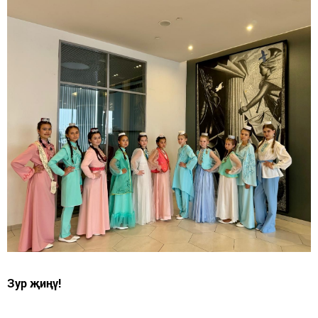
Зур җиңү!