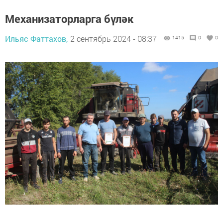
Механизаторларга бүләк
Ильяс Фаттахов,
2 сентябрь 2024 - 08:37
1415
0
0