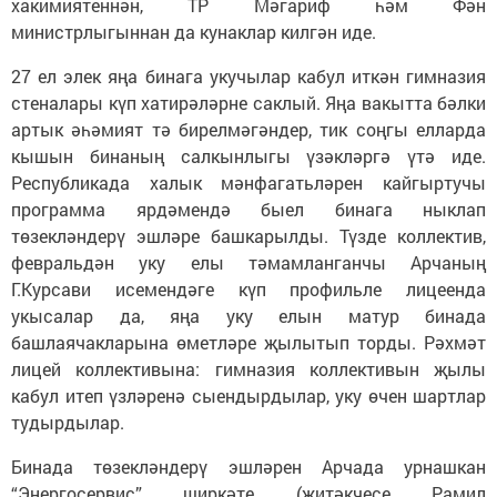
хакимиятеннән, ТР Мәгариф һәм Фән
министрлыгыннан да кунаклар килгән иде.
27 ел элек яңа бинага укучылар кабул иткән гимназия
стеналары күп хатирәләрне саклый. Яңа вакытта бәлки
артык әһәмият тә бирелмәгәндер, тик соңгы елларда
кышын бинаның салкынлыгы үзәкләргә үтә иде.
Республикада халык мәнфагатьләрен кайгыртучы
программа ярдәмендә быел бинага ныклап
төзекләндерү эшләре башкарылды. Түзде коллектив,
февральдән уку елы тәмамланганчы Арчаның
Г.Курсави исемендәге күп профильле лицеенда
укысалар да, яңа уку елын матур бинада
башлаячакларына өметләре җылытып торды. Рәхмәт
лицей коллективына: гимназия коллективын җылы
кабул итеп үзләренә сыендырдылар, уку өчен шартлар
тудырдылар.
Бинада төзекләндерү эшләрен Арчада урнашкан
“Энергосервис” ширкәте (җитәкчесе Рамил