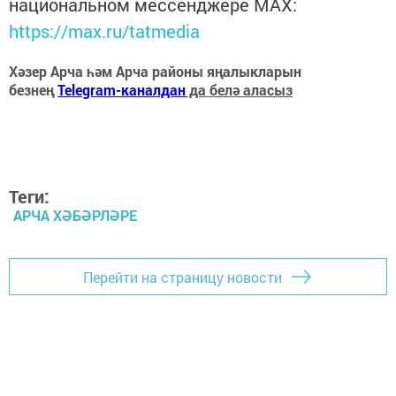
национальном мессенджере MАХ:
https://max.ru/tatmedia
Хәзер Арча һәм Арча районы яңалыкларын
безнең
Telegram-каналдан
да белә аласыз
Теги:
АРЧА ХӘБӘРЛӘРЕ
Перейти на страницу новости