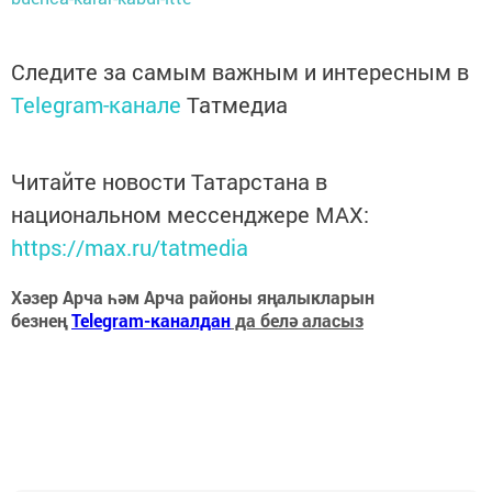
Следите за самым важным и интересным в
Telegram-канале
Татмедиа
Читайте новости Татарстана в
национальном мессенджере MАХ:
https://max.ru/tatmedia
Хәзер Арча һәм Арча районы яңалыкларын
безнең
Telegram-каналдан
да белә аласыз