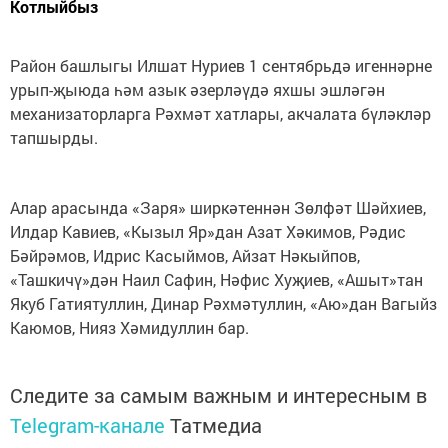
Котлыйбыз
Район башлыгы Илшат Нуриев 1 сентябрьдә игеннәрне
урып-җыюда һәм азык әзерләүдә яхшы эшләгән
механизаторларга Рәхмәт хатлары, акчалата бүләкләр
тапшырды.
Алар арасында «Заря» ширкәтеннән Зөлфәт Шәйхиев,
Илдар Кавиев, «Кызыл Яр»дан Азат Хәкимов, Рәдис
Бәйрәмов, Идрис Касыймов, Айзат Нәкыйпов,
«Ташкичү»дән Наил Сафин, Нәфис Хуҗиев, «Ашыт»тан
Якуб Гатиятуллин, Динар Рәхмәтуллин, «Аю»дан Вагыйз
Каюмов, Нияз Хәмидуллин бар.
Следите за самым важным и интересным в
Telegram-канале
Татмедиа