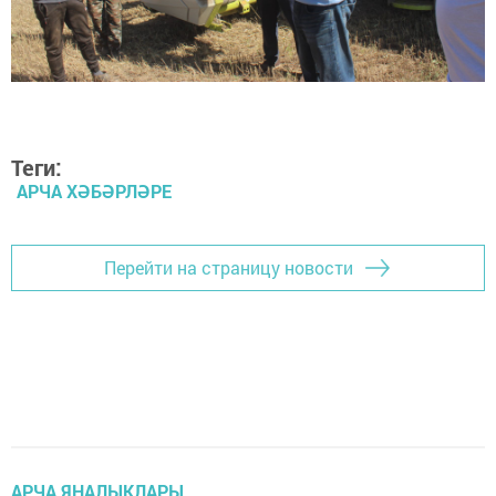
Теги:
АРЧА ХӘБӘРЛӘРЕ
Перейти на страницу новости
АРЧА ЯҢАЛЫКЛАРЫ