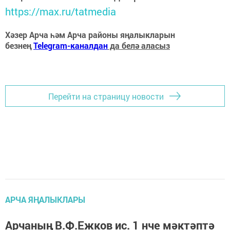
https://max.ru/tatmedia
Хәзер Арча һәм Арча районы яңалыкларын
безнең
Telegram-каналдан
да белә аласыз
Перейти на страницу новости
АРЧА ЯҢАЛЫКЛАРЫ
Арчаның В.Ф.Ежков ис. 1 нче мәктәптә