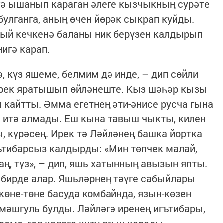
гә ышанып караган әлеге кызчыкның сурәте
булганга, аның өчен йөрәк сыкрап куйды.
дый кечкенә баланы ник берүзен калдырып
нигә карап.
 күз яшеме, белмим дә инде, – дип сөйли
Ирек яратышып өйләнеште. Кыз шәһәр кызы
п кайтты. Әмма егетнең әти-әнисе русча гына
 итә алмады. Еш кына тавыш чыкты, килен
 күрәсең. Ирек тә Ләйләнең башка йортка
ътибарсыз калдырды: «Мин төпчек малай,
ң, түз», – дип, яшь хатынның авызын япты.
 бирде алар. Яшьләрнең тәүге сабыйлары
көне-төне басуда комбайнда, язын-көзен
мәшгуль булды. Ләйләгә иренең игътибары,
еме, гел калага китү ягын карады.