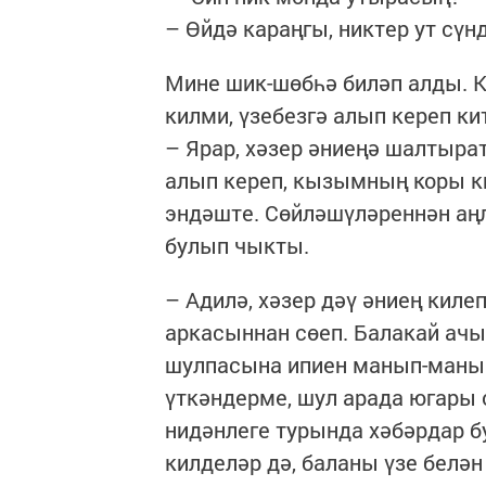
– Өйдә караңгы, никтер ут сүн
Мине шик-шөбһә биләп алды.
килми, үзебезгә алып кереп ки
– Ярар, хәзер әниеңә шалтыра
алып кереп, кызымның коры ки
эндәште. Сөйләшүләреннән а
булып чыкты.
– Адилә, хәзер дәү әниең киле
аркасыннан сөеп. Балакай ачы
шулпасына ипиен манып-маны
үткәндерме, шул арада югары 
нидәнлеге турында хәбәрдар б
килделәр дә, баланы үзе белә