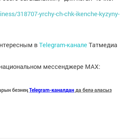
siness/318707-yrchy-ch-chk-ikenche-kyzyny-
интересным в
Telegram-канале
Татмедиа
в национальном мессенджере MАХ:
арын безнең
Telegram-каналдан
да белә аласыз