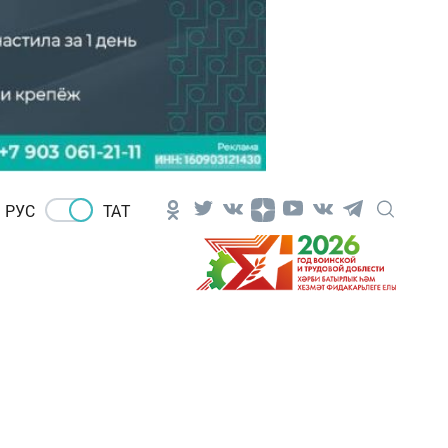
РУС
ТАТ