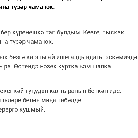
на түзәр чама юк.
 бер күренешкә тап булдым. Көзге, пыскак
на түзәр чама юк.
ык безгә каршы өй ишегалдындагы эскәмиядә
ыра. Өстендә нәзек куртка һәм шапка.
ескенкәй туңудан калтыранып беткән иде.
шьләре белән миңа төбәлде.
керергә кушмый.