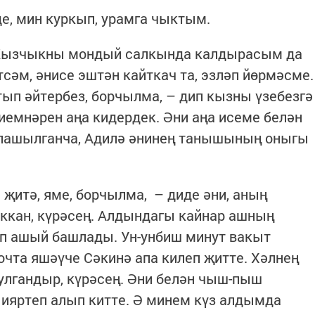
де, мин куркып, урамга чыктым.
 Кызчыкны мондый салкында калдырасым да
тсәм, әнисе эштән кайткач та, эзләп йөрмәсме.
тып әйтербез, борчылма, – дип кызны үзебезгә
емнәрен аңа кидердек. Әни аңа исеме белән
ңлашылганча, Адилә әнинең танышының оныгы
п җитә, яме, борчылма, – диде әни, аның
ккан, күрәсең. Алдындагы кайнар ашның
п ашый башлады. Ун-унбиш минут вакыт
очта яшәүче Сәкинә апа килеп җитте. Хәлнең
улгандыр, күрәсең. Әни белән чыш-пыш
н ияртеп алып китте. Ә минем күз алдымда