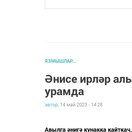
ЯЗМЫШЛАР...
Әнисе ирләр алы
урамда
автор,
14 май 2023 - 14:28
Авылга әнигә кунакка кайткач