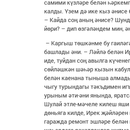
самими күзләре белән һәркем
калды. Үзем дә ике кыз әнисе 
– Кайда соң аның әнисе? Шун
йөри? – дип өзгәләндем мин, ә
– Каргыш төшкәнме бу гаиләгә,
башлады әни. – Ләйлә белән 
иде, туйдан соң авылга күчене
сөйләшкән шәһәр кызын кабул
белән каенана тыныша алмады,
чыгу турындагы тәкъдимен иг
урыным әти-әни янында, яратса
Шулай этле-мәчеле килеш яши
дөньяга килде, Ирек җәйләрен 
гаражда ремонт эшләре белән 
шәһәрдәге рәхәтлекләр җитмәд