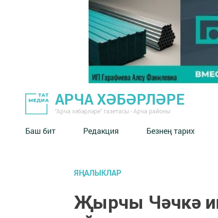
АРЧА ХӘБӘРЛӘРЕ
"Арча хәбәрләре" газетасы - Арча районы
Баш бит
Редакция
Безнең тарих
ЯҢАЛЫКЛАР
Җырчы Чәчкә и