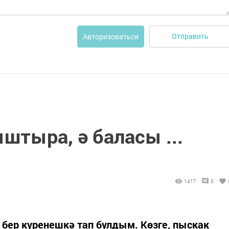
Отправить
Авторизоваться
штыра, ә баласы ...
1417
0
, бер күренешкә тап булдым. Көзге, пыскак