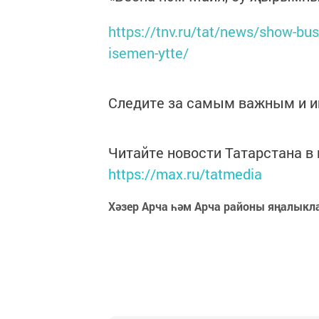
https://tnv.ru/tat/news/show-bu
isemen-ytte/
Следите за самым важным и 
Читайте новости Татарстана 
https://max.ru/tatmedia
Хәзер Арча һәм Арча районы яңалыкл