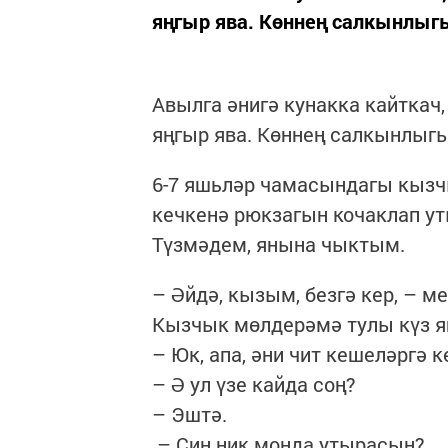
яңгыр ява. Көннең салкынлыгы
Авылга әнигә кунакка кайткач,
яңгыр ява. Көннең салкынлыгы
6-7 яшьләр чамасындагы кызч
кечкенә рюкзагын кочаклап ут
Түзмәдем, янына чыктым.
– Әйдә, кызым, безгә кер, – м
Кызчык мөлдерәмә тулы күз я
– Юк, апа, әни чит кешеләргә 
– Ә ул үзе кайда соң?
– Эштә.
– Син ник монда утырасың?