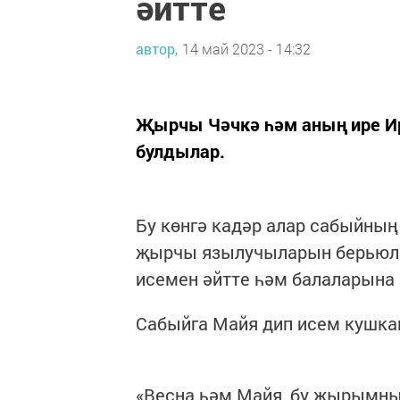
әйтте
автор,
14 май 2023 - 14:32
Җырчы Чәчкә һәм аның ире Ире
булдылар.
Бу көнгә кадәр алар сабыйның
җырчы язылучыларын берьюлы
исемен әйтте һәм балаларына
Сабыйга Майя дип исем кушкан
«Весна һәм Майя, бу җырымны 