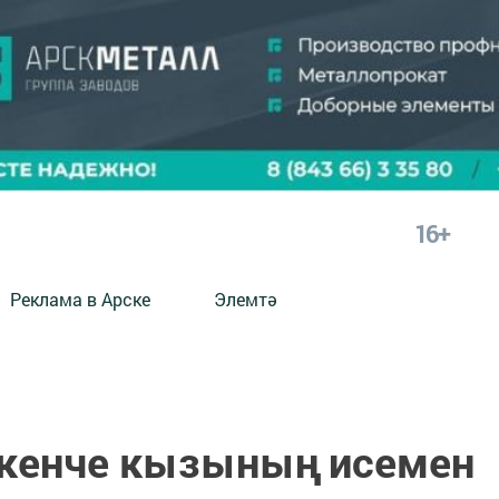
16+
Реклама в Арске
Элемтә
кенче кызының исемен