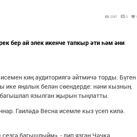
2097
0
к бер ай элек икенче тапкыр әти һәм әни
 исемен киң аудиториягә әйтмичә торды. Бүген
 ике яңалык белән сөендерде: нәни кызның
 багышлап язылган җырын тыңлатты.
нар. Гаиләдә Весна исемле кыз үсеп килә.
сезгә багышлыйм», - дип язган Чәчкә.