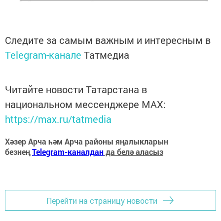
Следите за самым важным и интересным в
Telegram-канале
Татмедиа
Читайте новости Татарстана в
национальном мессенджере MАХ:
https://max.ru/tatmedia
Хәзер Арча һәм Арча районы яңалыкларын
безнең
Telegram-каналдан
да белә аласыз
Перейти на страницу новости