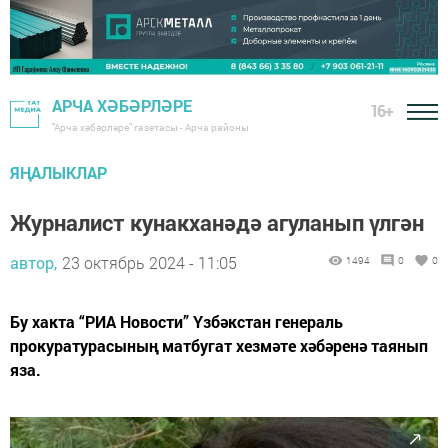
АРЧА ХӘБӘРЛӘРЕ
16+
"Арча хәбәрләре" газетасы - Арча районы
ЯҢАЛЫКЛАР
Журналист кунакханәдә агуланып үлгән
автор,
23 октябрь 2024 - 11:05
1494
0
0
Бу хакта “РИА Новости” Үзбәкстан генераль
прокуратурасының матбугат хезмәте хәбәренә таянып
яза.