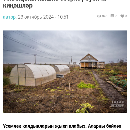
киңәшләр
автор,
23 октябрь 2024 - 10:51
940
0
0
Үсемлек калдыкларын җыеп алабыз. Аларны бәйләп