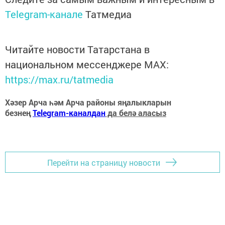
Telegram-канале
Татмедиа
Читайте новости Татарстана в
национальном мессенджере MАХ:
https://max.ru/tatmedia
Хәзер Арча һәм Арча районы яңалыкларын
безнең
Telegram-каналдан
да белә аласыз
Перейти на страницу новости