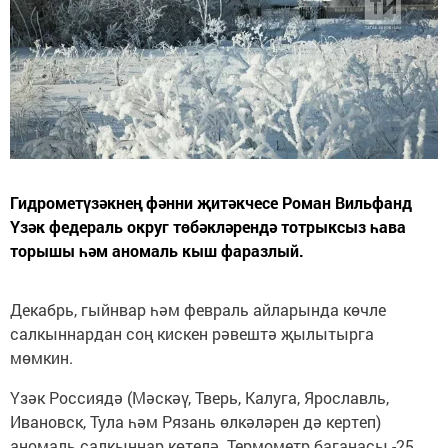
Гидрометүзәкнең фәнни җитәкчесе Роман Вильфанд
Үзәк федераль округ төбәкләрендә тотрыксыз һава
торышы һәм аномаль кыш фаразлый.
Декабрь, гыйнвар һәм февраль айларында көчле
салкыннардан соң кискен рәвештә җылытырга
мөмкин.
Үзәк Россиядә (Мәскәү, Тверь, Калуга, Ярославль,
Ивановск, Тула һәм Рязань өлкәләрен дә кертеп)
аномаль салкыннар көтелә. Термометр баганасы -25