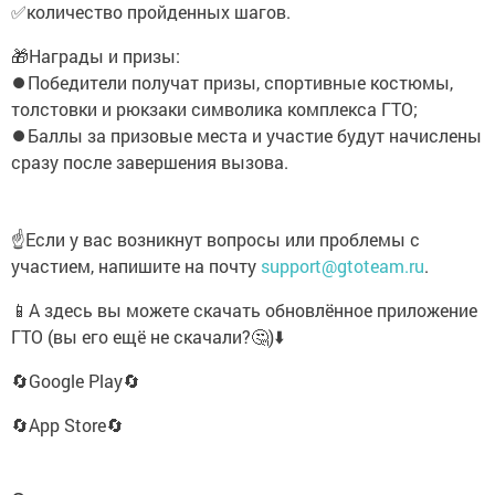
✅количество пройденных шагов.
🎁Награды и призы:
⏺Победители получат призы, спортивные костюмы,
толстовки и рюкзаки символика комплекса ГТО;
⏺Баллы за призовые места и участие будут начислены
сразу после завершения вызова.
☝️Если у вас возникнут вопросы или проблемы с
участием, напишите на почту
support@gtoteam.ru
.
📱А здесь вы можете скачать обновлённое приложение
ГТО (вы его ещё не скачали?🤔)⬇️
🔄Google Play🔄
🔄App Store🔄