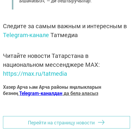
ышанабыз», — ди оештыручылар.
Следите за самым важным и интересным в
Telegram-канале
Татмедиа
Читайте новости Татарстана в
национальном мессенджере MАХ:
https://max.ru/tatmedia
Хәзер Арча һәм Арча районы яңалыкларын
безнең
Telegram-каналдан
да белә аласыз
Перейти на страницу новости