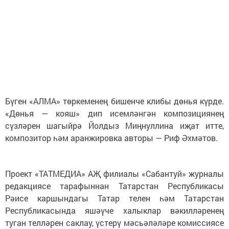
Бүген «АЛМА» төркеменең бишенче клибы дөнья күрде.
«Дөнья — кояш» дип исемләнгән композициянең
сүзләрен шагыйрә Йолдыз Миңнуллина иҗат итте,
композитор һәм аранжировка авторы — Риф Әхмәтов.
Проект «ТАТМЕДИА» АҖ филиалы «Сабантуй» журналы
редакциясе тарафыннан Татарстан Республикасы
Рәисе каршындагы Татар телен һәм Татарстан
Республикасында яшәүче халыклар вәкилләренең
туган телләрен саклау, үстерү мәсьәләләре комиссиясе