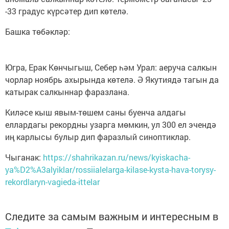
-33 градус күрсәтер дип көтелә.
Башка төбәкләр:
Югра, Ерак Көнчыгыш, Себер һәм Урал: аеруча салкын
чорлар ноябрь ахырында көтелә. Ә Якутиядә тагын да
катырак салкыннар фаразлана.
Киләсе кыш явым-төшем саны буенча алдагы
еллардагы рекордны узарга мөмкин, ул 300 ел эчендә
иң карлысы булыр дип фаразлый синоптиклар.
Чыганак:
https://shahrikazan.ru/news/kyiskacha-
ya%D2%A3alyiklar/rossiialelarga-kilase-kysta-hava-torysy-
rekordlaryn-vagieda-ittelar
Следите за самым важным и интересным в