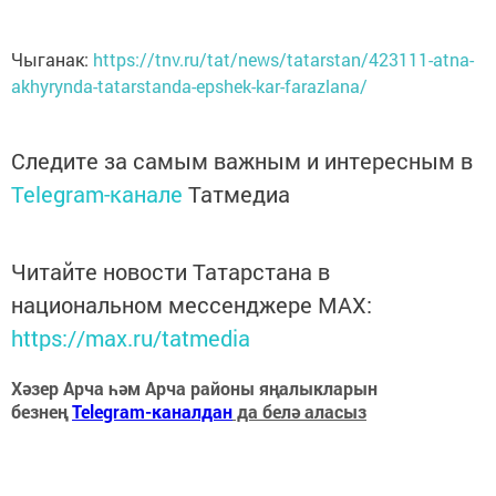
Чыганак:
https://tnv.ru/tat/news/tatarstan/423111-atna-
akhyrynda-tatarstanda-epshek-kar-farazlana/
Следите за самым важным и интересным в
Telegram-канале
Татмедиа
Читайте новости Татарстана в
национальном мессенджере MАХ:
https://max.ru/tatmedia
Хәзер Арча һәм Арча районы яңалыкларын
безнең
Telegram-каналдан
да белә аласыз