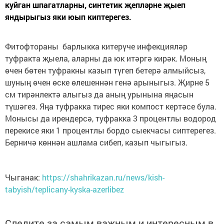
куйган шпагатларны, синтетик җепләрне җыеп
яндырыгыз яки юып киптерегез.
Фитофтораны барлыкка китерүче инфекцияләр
туфракта җыела, аларны да юк итәргә кирәк. Моның
өчен бөтен туфракны казып түгеп бетерә алмыйсыз,
шуның өчен өске өлешеннән генә арыныгыз. Җирне 5
см тирәнлектә алыгыз да аның урынына яңасын
түшәгез. Яңа туфракка тирес яки компост кертәсе була.
Монысы да ирендерсә, туфракка 3 процентлы водород
перекисе яки 1 процентлы бордо сыекчасы сиптерегез.
Берничә көннән ашлама сибеп, казып чыгыгыз.
Чыганак:
https://shahrikazan.ru/news/kish-
tabyish/teplicany-kyska-azerlibez
Следите за самым важным и интересным в