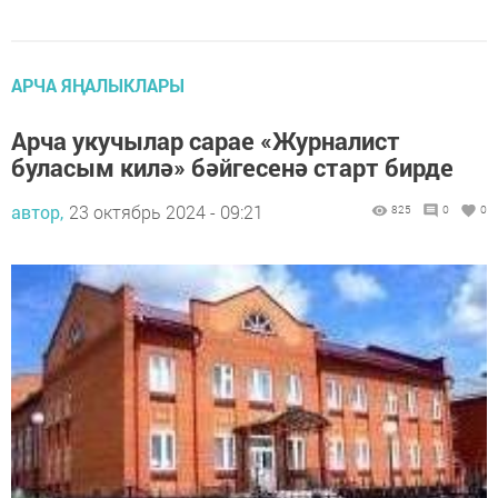
АРЧА ЯҢАЛЫКЛАРЫ
Арча укучылар сарае «Журналист
буласым килә» бәйгесенә старт бирде
автор,
23 октябрь 2024 - 09:21
825
0
0