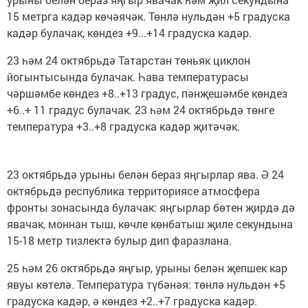
15 метрга кадәр көчәячәк. Төнлә нульдән +5 градуска
кадәр булачак, көндез +9...+14 градуска кадәр.
23 һәм 24 октябрьдә Татарстан төньяк циклон
йогынтысында булачак. Һава температурасы
чәршәмбе көндез +8..+13 градус, пәнҗешәмбе көндез
+6..+ 11 градус булачак. 23 һәм 24 октябрьдә төнге
температура +3..+8 градуска кадәр җитәчәк.
23 октябрьдә урыны белән бераз яңгырлар ява. Ә 24
октябрьдә республика территориясе атмосфера
фронты зонасында булачак: яңгырлар бөтен җирдә дә
явачак, моннан тыш, көчле көнбатыш җиле секундына
15-18 метр тизлектә булыр дип фаразлана.
25 һәм 26 октябрьдә яңгыр, урыны белән җепшек кар
явуы көтелә. Температура түбәнәя: төнлә нульдән +5
градуска кадәр, ә көндез +2..+7 градуска кадәр.