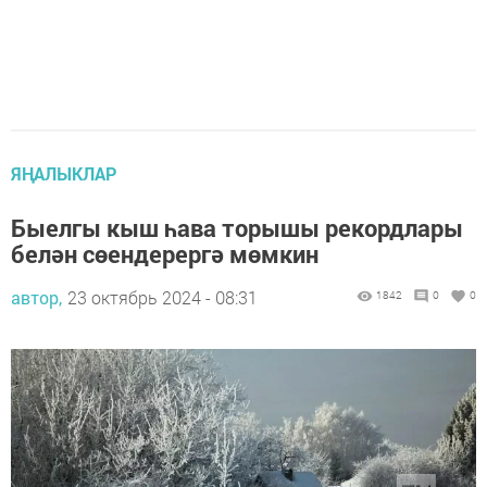
ЯҢАЛЫКЛАР
Быелгы кыш һава торышы рекордлары
белән сөендерергә мөмкин
автор,
23 октябрь 2024 - 08:31
1842
0
0