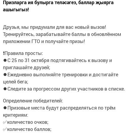
Призларга ия булырга теләсәгез, баллар җыярга
ашыгыгыз!
Друзья, мы придумали для вас новый вызов!
Тренируйтесь, зарабатывайте баллы в обновлённом
приложении ГТО и получайте призы!
❗️Правила просты:
⏺С 25 по 31 октября подтягивайтесь к вызову и
приглашайте друзей;
⏺Ежедневно выполняйте тренировки и достигайте
целей бега;
⏺Следите за прогрессом других участников в списке.
Определение победителей:
⏺Призовые места будут распределяться по трём
критериям:
✅количество очков;
✅количество баллов;