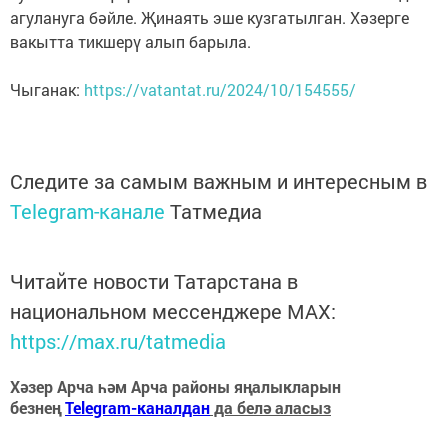
агулануга бәйле. Җинаять эше кузгатылган. Хәзерге
вакытта тикшерү алып барыла.
Чыганак:
https://vatantat.ru/2024/10/154555/
Следите за самым важным и интересным в
Telegram-канале
Татмедиа
Читайте новости Татарстана в
национальном мессенджере MАХ:
https://max.ru/tatmedia
Хәзер Арча һәм Арча районы яңалыкларын
безнең
Telegram-каналдан
да белә аласыз