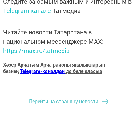
Следите за самым важным и интересным в
Telegram-канале
Татмедиа
Читайте новости Татарстана в
национальном мессенджере MАХ:
https://max.ru/tatmedia
Хәзер Арча һәм Арча районы яңалыкларын
безнең
Telegram-каналдан
да белә аласыз
Перейти на страницу новости