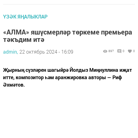
ҮЗӘК ЯҢАЛЫКЛАР
«АЛМА» яшүсмерләр төркеме премьера
тәкъдим итә
admin,
22 октябрь 2024 - 16:09
897
0
0
Җырның сүзләрен шагыйрә Йолдыз Миңнуллина иҗат
итте, композитор һәм аранжировка авторы — Риф
Әхмәтов.