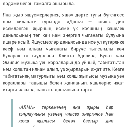
ярдәме белән гамәлгә ашырыла.
Яңа җыр яшүсмерләрнең яшәү дәрте тулы бүгенгесе
һәм киләчәге турында. «Дөнья — кояш» дип
исемләнгән җырның исеме үк кояшның кешелек
дөньясының төп көч һәм энергия чыганагы булуына
ишарә ясый. Яшүсмерләр дөньясында исә ул күтәренке
кәеф һәм илһам чыганагы бирүче тылсымлы көч
буларак та гәүдәләнә. Клипта Аделина, Булат һәм
Эмилия музыка уен коралларында уйный, табигатьтән
һәм кояштан илһам алып, үз җырларын иҗат итә. Көзге
табигатьнең матурлыгы һәм кояш җылысы музыка уен
кораллары тавышы белән җанланып, яшьләрне иҗат
итәргә чакыра, сәнгать дөньясына тарта.
«АЛМА» төркеменең яңа җыры һәр
тыңлаучыны үзенең чиксез энергиясе һәм
кояш җылысы белән баетыр дип