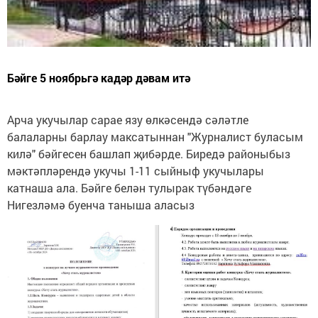
Бәйге 5 ноябрьгә кадәр дәвам итә
Арча укучылар сарае язу өлкәсендә сәләтле
балаларны барлау максатыннан "Журналист буласым
килә" бәйгесен башлап җибәрде. Биредә районыбыз
мәктәпләрендә укучы 1-11 сыйныф укучылары
катнаша ала. Бәйге белән тулырак түбәндәге
Нигезләмә буенча таныша аласыз