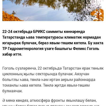
22-24 октябрьдә БРИКС саммиты көннәрендә
Татарстанда һава температурасы климатик нормадан
югарырак булачак, бераз явым-төшем көтелә. Бу хакта
ТР Гидрометеорология үзәге башлыгы Феликс Гоголь
хәбәр итте.
Гоголь сүзләренчә, 22 октябрьдә Татарстан ерак төньяк
циклонның җылы секторында булачак. Аязучан
болытлы һава, төнлә һәм иртән аерым районнарда
томанлы һава көтелә. Төнлә җитди явым-төшем
булмаячак.
Ә менә көндез, атмосфера фронты якынлашу белән,
урыны белән бераз яңгыр явачак һәм җил секундына