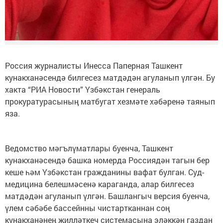
Россия журналисты Инесса Паперная Ташкент
кунакханәсендә билгесез матдәдән агуланып үлгән. Бу
хакта “РИА Новости” Үзбәкстан генераль
прокуратурасының матбугат хезмәте хәбәренә таянып
яза.
Ведомство мәгълүматлары буенча, Ташкент
кунакханәсендә башка номерда Россиядән тагын бер
кеше һәм Үзбәкстан гражданины вафат булган. Суд-
медицина белешмәсенә караганда, алар билгесез
матдәдән агуланып үлгән. Башлангыч версия буенча,
үлем сәбәбе бассейнны чистартканнан соң
кунакханәнең җилләткеч системасына эләккән газдан