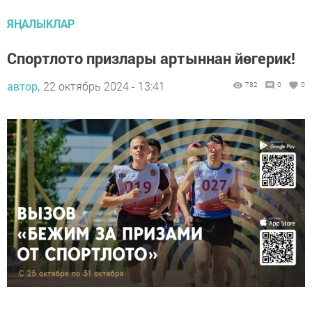
ЯҢАЛЫКЛАР
Спортлото призлары артыннан йөгерик!
автор,
22 октябрь 2024 - 13:41
782
0
0