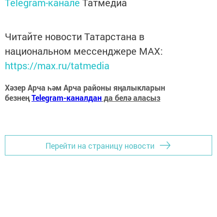
Telegram-канале
Татмедиа
Читайте новости Татарстана в
национальном мессенджере MАХ:
https://max.ru/tatmedia
Хәзер Арча һәм Арча районы яңалыкларын
безнең
Telegram-каналдан
да белә аласыз
Перейти на страницу новости