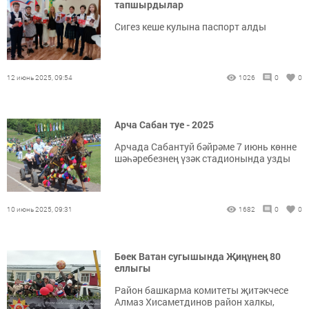
тапшырдылар
Сигез кеше кулына паспорт алды
12 июнь 2025, 09:54
1026
0
0
Арча Сабан туе - 2025
Арчада Сабантуй бәйрәме 7 июнь көнне
шәһәребезнең үзәк стадионында узды
10 июнь 2025, 09:31
1682
0
0
Бөек Ватан сугышында Җиңүнең 80
еллыгы
Район башкарма комитеты җитәкчесе
Алмаз Хисаметдинов район халкы,