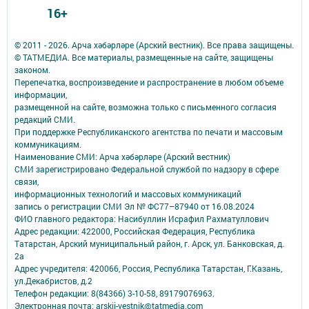
16+
© 2011 - 2026. Арча хәбәрләре (Арский вестник). Все права защищены.
© ТАТМЕДИА. Все материалы, размещенные на сайте, защищены
законом.
Перепечатка, воспроизведение и распространение в любом объеме
информации,
размещенной на сайте, возможна только с письменного согласия
редакций СМИ.
При поддержке Республиканского агентства по печати и массовым
коммуникациям.
Наименование СМИ: Арча хәбәрләре (Арский вестник)
СМИ зарегистрировано Федеральной службой по надзору в сфере
связи,
информационных технологий и массовых коммуникаций
запись о регистрации СМИ Эл № ФС77–87940 от 16.08.2024
ФИО главного редактора: Насибуллин Исрафил Рахматуллович
Адрес редакции: 422000, Российская Федерация, Республика
Татарстан, Арский муниципальный район, г. Арск, ул. Банковская, д.
2а
Адрес учредителя: 420066, Россия, Республика Татарстан, Г.Казань,
ул.Декабристов, д.2
Телефон редакции: 8(84366) 3-10-58, 89179076963.
Электронная почта: arskij-vestnik@tatmedia.com