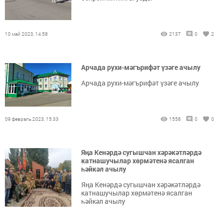
10 май 2023, 14:58
2137
0
2
Арчада рухи-мәгърифәт үзәге ачылу
Арчада рухи-мәгърифәт үзәге ачылу
09 февраль 2023, 15:33
1558
0
0
Яңа Кенәрдә сугышчан хәрәкәтләрдә
катнашучылар хөрмәтенә ясалган
һәйкәл ачылу
Яңа Кенәрдә сугышчан хәрәкәтләрдә
катнашучылар хөрмәтенә ясалган
һәйкәл ачылу