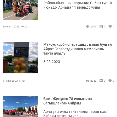
Районыбыз авылларында Сабан туе 10
июньдә, Арчада 11 июньдә узды
20 июнь 2023, 16:29
2663
0
0
Махсус хәрби операциядә һәлак булган
Айрат Галәветдиновка мемориаль
такта ачылу
8.05.2023
17 май 2023, 11:01
2262
0
0
Бөек Җиңүнең 78 еллыгына
багышланган бәйрәм
Арча үзәгендә тантаналы парад һәм
бәйрәм митингы узды