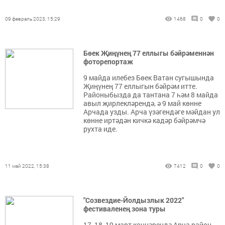
09 февраль 2023, 15:29
1468
0
0
Бөек Җиңүнең 77 еллыгы бәйрәменнән
фоторепортаж
9 майда илебез Бөек Ватан сугышында
Җиңүнең 77 еллыгын бәйрәм итте.
Районыбызда да тантана 7 һәм 8 майда
авыл җирлекләрендә, ә 9 май көнне
Арчада узды. Арча үзәгендәге мәйдан ул
көнне иртәдән кичкә кадәр бәйрәмчә
рухта иде.
11 май 2022, 15:38
7412
0
0
"Созвездие-Йолдызлык 2022"
фестиваленең зона туры
17, 18, 19 март көннәрендә Арча район