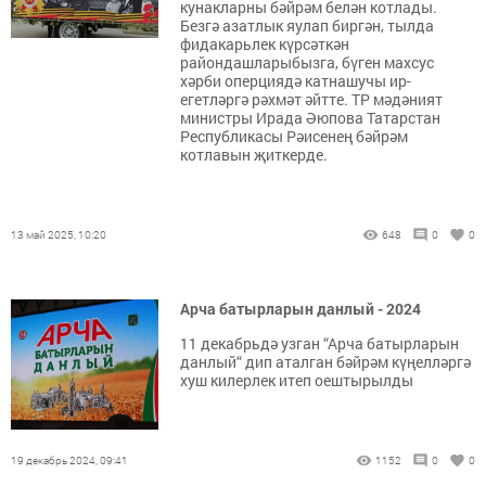
кунакларны бәйрәм белән котлады.
Безгә азатлык яулап биргән, тылда
фидакарьлек күрсәткән
райондашларыбызга, бүген махсус
хәрби оперциядә катнашучы ир-
егетләргә рәхмәт әйтте. ТР мәдәният
министры Ирада Әюпова Татарстан
Республикасы Рәисенең бәйрәм
котлавын җиткерде.
13 май 2025, 10:20
648
0
0
Арча батырларын данлый - 2024
11 декабрьдә узган “Арча батырларын
данлый“ дип аталган бәйрәм күңелләргә
хуш килерлек итеп оештырылды
19 декабрь 2024, 09:41
1152
0
0