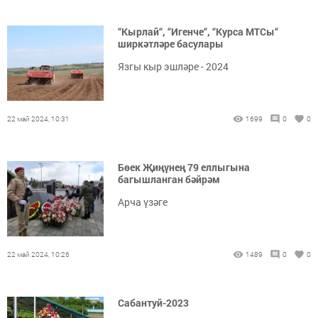
“Кырлай“, “Игенче“, “Курса МТСы“
ширкәтләре басулары
Язгы кыр эшләре - 2024
22 май 2024, 10:31
1699
0
0
Бөек Җиңүнең 79 еллыгына
багышланган бәйрәм
Арча үзәге
22 май 2024, 10:26
1489
0
0
Сабантуй-2023