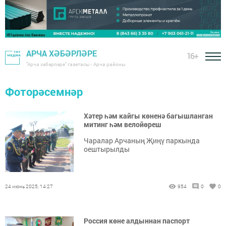
АРЧА ХӘБӘРЛӘРЕ
16+
"Арча хәбәрләре" газетасы - Арча районы
Фоторәсемнәр
Хәтер һәм кайгы көненә багышланган
митинг һәм велойөреш
Чаралар Арчаның Җиңү паркында
оештырылды
24 июнь 2025, 14:27
954
0
0
Россия көне алдыннан паспорт