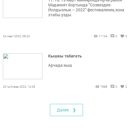
Мәдәният йортында “Созвездие-
Йолдызлык – 2022” фестиваленең зона
этабы узды.
24 март 2022, 09:23
11104
0
0
Кышкы табигать
Арчада кыш
20 гыйнвар 2022, 14:29
7888
0
2
Далее ❯