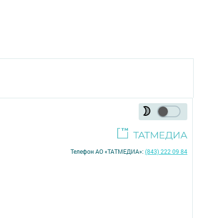
Телефон АО «ТАТМЕДИА»:
(843) 222 09 84