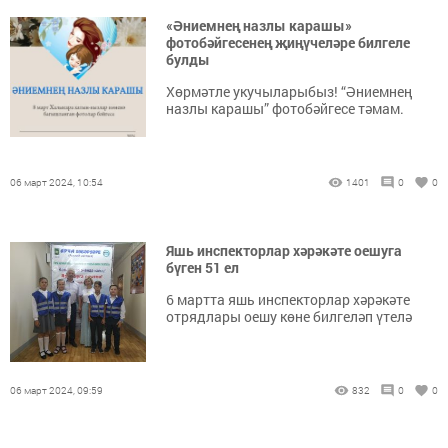
«Әниемнең назлы карашы»
фотобәйгесенең җиңүчеләре билгеле
булды
Хөрмәтле укучыларыбыз! “Әниемнең
назлы карашы” фотобәйгесе тәмам.
06 март 2024, 10:54
1401
0
0
Яшь инспекторлар хәрәкәте оешуга
бүген 51 ел
6 мартта яшь инспекторлар хәрәкәте
отрядлары оешу көне билгеләп үтелә
06 март 2024, 09:59
832
0
0