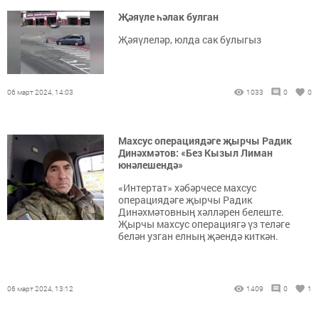
Җәяүле һәлак булган
Җәяүлеләр, юлда сак булыгыз
06 март 2024, 14:03
1033
0
0
Махсус операциядәге җырчы Радик
Динәхмәтов: «Без Кызыл Лиман
юнәлешендә»
«Интертат» хәбәрчесе махсус
операциядәге җырчы Радик
Динәхмәтовның хәлләрен белеште.
Җырчы махсус операциягә үз теләге
белән узган елның җәендә киткән.
06 март 2024, 13:12
1409
0
1