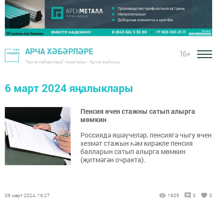
АРЧА ХӘБӘРЛӘРЕ
16+
"Арча хәбәрләре" газетасы - Арча районы
6 март 2024 яңалыклары
Пенсия өчен стажны сатып алырга
мөмкин
Россиядә яшәүчеләр, пенсиягә чыгу өчен
хезмәт стажын һәм кирәкле пенсия
балларын сатып алырга мөмкин
(җитмәгән очракта).
06 март 2024, 16:27
1605
0
0