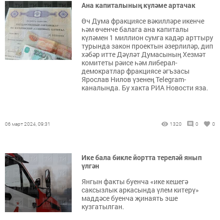
Ана капиталының күләме артачак
Өч Дума фракциясе вәкилләре икенче
һәм өченче балага ана капиталы
күләмен 1 миллион сумга кадәр арттыру
турында закон проектын әзерлиләр, дип
хәбәр итте Дәүләт Думасының Хезмәт
комитеты рәисе һәм либерал-
демократлар фракциясе әгъзасы
Ярослав Нилов үзенең Telegram-
каналында. Бу хакта РИА Новости яза.
06 март 2024, 09:31
1320
0
0
Ике бала бикле йортта тереләй янып
үлгән
Янгын факты буенча «ике кешегә
саксызлык аркасында үлем китерү»
маддәсе буенча җинаять эше
кузгатылган.