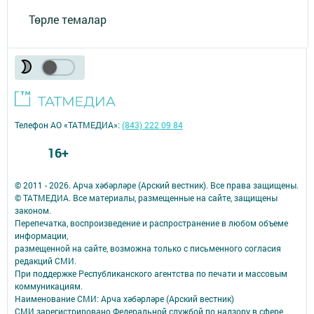
Төрле темалар
Телефон АО «ТАТМЕДИА»:
(843) 222 09 84
16+
© 2011 - 2026. Арча хәбәрләре (Арский вестник). Все права защищены.
© ТАТМЕДИА. Все материалы, размещенные на сайте, защищены
законом.
Перепечатка, воспроизведение и распространение в любом объеме
информации,
размещенной на сайте, возможна только с письменного согласия
редакций СМИ.
При поддержке Республиканского агентства по печати и массовым
коммуникациям.
Наименование СМИ: Арча хәбәрләре (Арский вестник)
СМИ зарегистрировано Федеральной службой по надзору в сфере