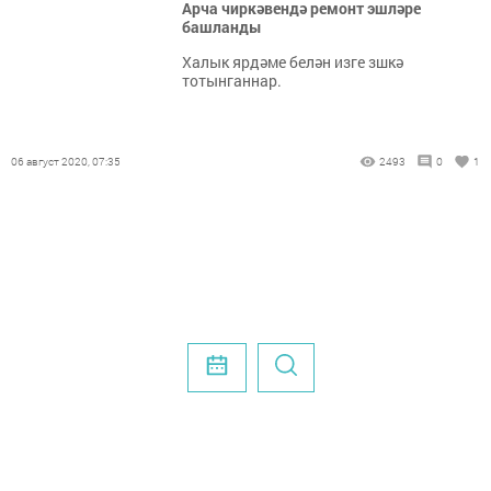
Арча чиркәвендә ремонт эшләре
башланды
Халык ярдәме белән изге зшкә
тотынганнар.
06 август 2020, 07:35
2493
0
1