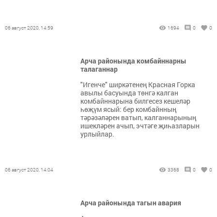
06 август 2020, 14:59
1694
0
0
Арча районында комбайннарны
талаганнар
"Игенче" ширкәтенең Красная Горка
авылы басуында төнгә калган
комбайннарына билгесез кешеләр
һөҗүм ясый: бер комбайнның
тәрәзәләрен ватып, калганнарының
ишекләрен ачып, эчтәге җиһазларын
урлыйлар.
06 август 2020, 14:04
3368
0
0
Арча районында тагын авария