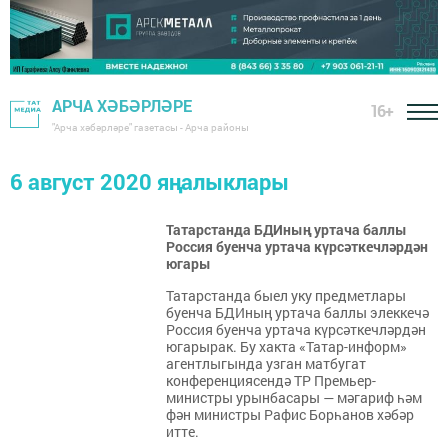
АРЧА ХӘБӘРЛӘРЕ
16+
"Арча хәбәрләре" газетасы - Арча районы
6 август 2020 яңалыклары
Татарстанда БДИның уртача баллы
Россия буенча уртача күрсәткечләрдән
югары
Татарстанда быел уку предметлары
буенча БДИның уртача баллы элеккечә
Россия буенча уртача күрсәткечләрдән
югарырак. Бу хакта «Татар-информ»
агентлыгында узган матбугат
кон ференциясендә ТР Премьер-
министры урынбасары — мәгариф һәм
фән министры Рафис Борһанов хәбәр
итте.