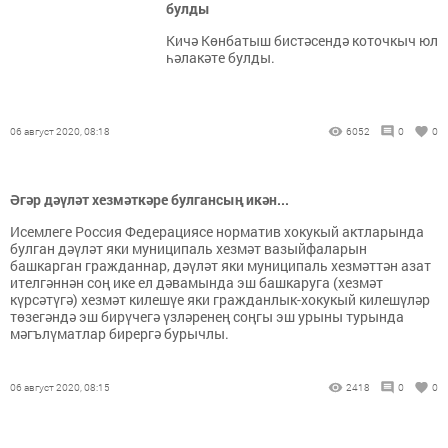
булды
Кичә Көнбатыш бистәсендә коточкыч юл
һәлакәте булды.
06 август 2020, 08:18
6052
0
0
Әгәр дәүләт хезмәткәре булгансың икән...
Исемлеге Россия Федерациясе норматив хокукый актларында
булган дәүләт яки муниципаль хезмәт вазыйфаларын
башкарган гражданнар, дәүләт яки муниципаль хезмәттән азат
ителгәннән соң ике ел дәвамында эш башкаруга (хезмәт
күрсәтүгә) хезмәт килешүе яки гражданлык-хокукый килешүләр
төзегәндә эш бирүчегә үзләренең соңгы эш урыны турында
мәгълүматлар бирергә бурычлы.
06 август 2020, 08:15
2418
0
0