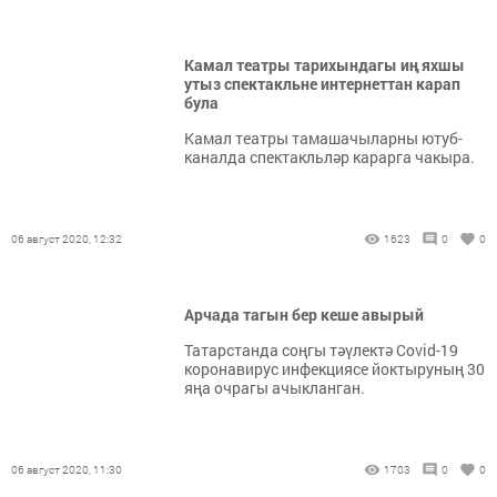
Камал театры тарихындагы иң яхшы
утыз спектакльне интернеттан карап
була
Камал театры тамашачыларны ютуб-
каналда спектакльләр карарга чакыра.
06 август 2020, 12:32
1623
0
0
Арчада тагын бер кеше авырый
Татарстанда соңгы тәүлектә Covid-19
коронавирус инфекциясе йоктыруның 30
яңа очрагы ачыкланган.
06 август 2020, 11:30
1703
0
0