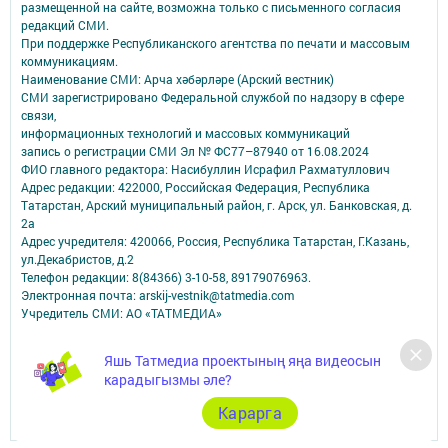
размещенной на сайте, возможна только с письменного согласия
редакций СМИ.
При поддержке Республиканского агентства по печати и массовым
коммуникациям.
Наименование СМИ: Арча хәбәрләре (Арский вестник)
СМИ зарегистрировано Федеральной службой по надзору в сфере
связи,
информационных технологий и массовых коммуникаций
запись о регистрации СМИ Эл № ФС77–87940 от 16.08.2024
ФИО главного редактора: Насибуллин Исрафил Рахматуллович
Адрес редакции: 422000, Российская Федерация, Республика
Татарстан, Арский муниципальный район, г. Арск, ул. Банковская, д.
2а
Адрес учредителя: 420066, Россия, Республика Татарстан, Г.Казань,
ул.Декабристов, д.2
Телефон редакции: 8(84366) 3-10-58, 89179076963.
Электронная почта: arskij-vestnik@tatmedia.com
Учредитель СМИ: АО «ТАТМЕДИА»
Антикоррупционная политика
Яшь Татмедиа проектының яңа видеосын
АО «ТАТМЕДИА» использует «cookie»
для персонализации сервисов и
карадыгызмы әле?
удобства пользователей сайтом.
Использование «cookie» можно отменить в настройках браузера.
Карарга
Политика конфиденциальности