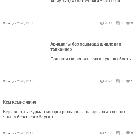
Авыр хәлдә хастаханәгә озатылган.
06 август 2020, 13:38
4512
0
0
Арчадагы бер оешмада шикле кап
тапканнар
Полиция машинасы юлга аркылы басты.
06 август 2020, 13:17
4678
0
1
Кем кемне җиңә
Бер авыл агае урман кисәргә рөхсәт кәгазьләре алгач лесник
янына белешергә барган.
06 август 2020, 13:13
1800
0
0