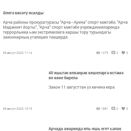
Әлегә кисәтү ясалды
Арча районы прокуратурасы “Арча–Арена” спорт мәктәбе, “Арча
Мәдәният йорты”, “Арча” спорт мәктәбе учреждениеләрендә
террорлыкка һәм экстремизмга каршы тору турындагы
законнарның үтәлешен тикшерде.
06 август 2020, 11:14
1275
0
0
40 яшьтән өлкәнрәк кешеләргә өстәмә
ял көне бирелә
Закон 11 августтан үз көченә керә.
06 август 2020, 10:15
1961
0
0
Арчада авариядә япь-яшь егет һәлак