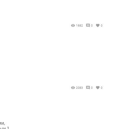
1682
0
0
2083
0
0
ми,
ың 1