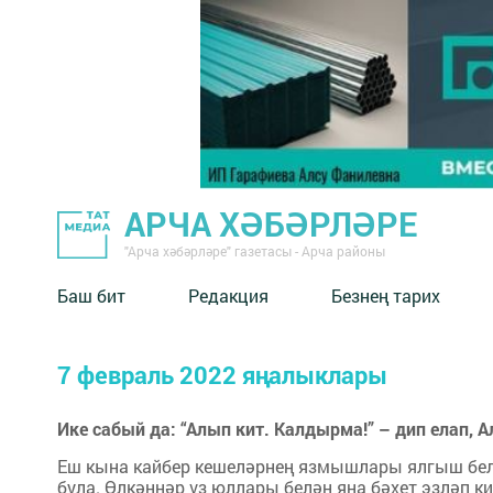
АРЧА ХӘБӘРЛӘРЕ
"Арча хәбәрләре" газетасы - Арча районы
Баш бит
Редакция
Безнең тарих
7 февраль 2022 яңалыклары
Ике сабый да: “Алып кит. Калдырма!” – дип елап, 
Еш кына кайбер кешеләрнең язмышлары ялгыш бел
була. Өлкәннәр үз юллары белән яңа бәхет эзләп к