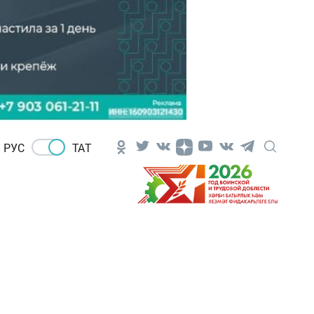
РУС
ТАТ