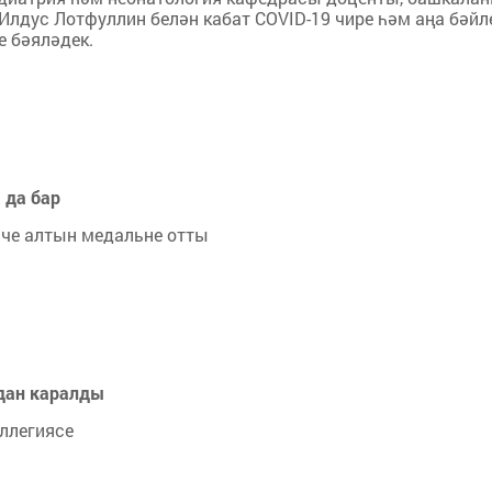
Илдус Лотфуллин белән кабат COVID-19 чире һәм аңа бәйл
е бәяләдек.
 да бар
нче алтын медальне отты
адан каралды
ллегиясе