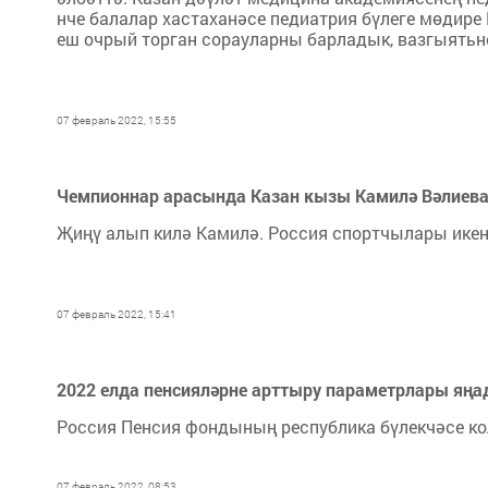
нче балалар хастаханәсе педиатрия бүлеге мөдире 
еш очрый торган сорауларны барладык, вазгыятьн
07 февраль 2022, 15:55
Чемпионнар арасында Казан кызы Камилә Вәлиева
Җиңү алып килә Камилә. Россия спортчылары ике
07 февраль 2022, 15:41
2022 елда пенсияләрне арттыру параметрлары яң
Россия Пенсия фондының республика бүлекчәсе ко
07 февраль 2022, 08:53