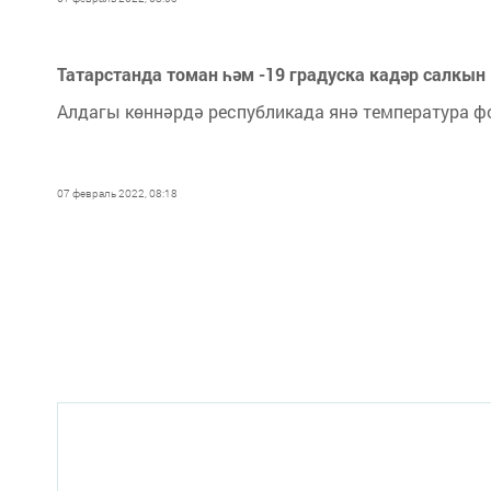
Татарстанда томан һәм -19 градуска кадәр салкын
Алдагы көннәрдә республикада янә температура ф
07 февраль 2022, 08:18