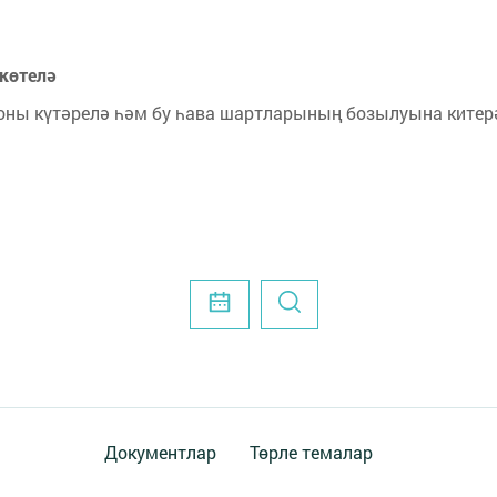
 көтелә
оны күтәрелә һәм бу һава шартларының бозылуына китер
Документлар
Төрле темалар