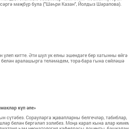
сәргә мәҗбүр була ("Шәһри Казан", Йолдыз Шәрапова).
н үлеп китте. Әти шул ук елны эшендәге бер хатынны өйгә
на белән аралашырга теләмәдем, тора-бара гына сөйләшә
маклар күп әле»
ын сүтәбез. Сорауларга җавапларны белгечләр, табиблар,
шләр белән бергәләп эзлибез. Моңа карап кына алар киме
едиатрия һәм неонатология кафедрасы доценты, башкалан