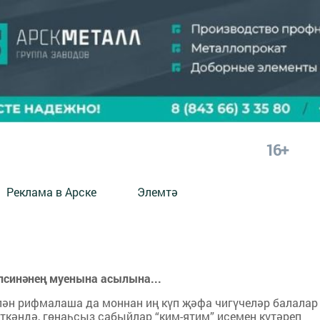
16+
Реклама в Арске
Элемтә
Алсинәнең муенына асылына...
ән рифмалаша да моннан иң күп җәфа чигүчеләр балалар
иткәндә, гөнаһсыз сабыйлар “ким-ятим” исемен күтәреп