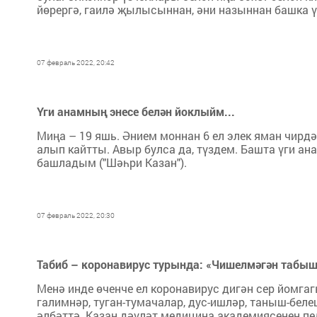
йөрергә, гаилә җылысыннан, әни назыннан башка ү
07 февраль 2022, 20:42
Үги анамның энесе белән йоклыйм...
Миңа – 19 яшь. Әнием моннан 6 ел элек яман чирдә
алып кайтты. Авыр булса да, түздем. Башта үги а
башладым ("Шәһри Казан").
07 февраль 2022, 20:30
Табиб – коронавирус турында: «Чишелмәгән табыш
Менә инде өченче ел коронавирус дигән сер йомгаг
галимнәр, туган-тумачалар, дус-ишләр, таныш-беле
әлбәттә. Казан дәүләт медицина академиясенең п