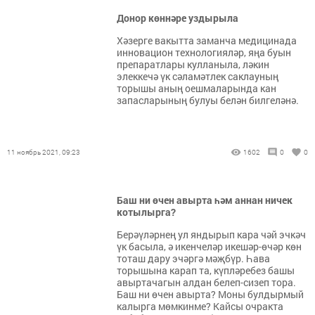
Донор көннәре уздырыла
Хәзерге вакытта заманча медицинада
инновацион технологияләр, яңа буын
препаратлары кулланыла, ләкин
элеккечә үк сәламәтлек саклауның
торышы аның оешмаларында кан
запасларының булуы белән билгеләнә.
11 ноябрь 2021, 09:23
1602
0
0
Баш ни өчен авырта һәм аннан ничек
котылырга?
Берәүләрнең ул яндырып кара чәй эчкәч
үк басыла, ә икенчеләр икешәр-өчәр көн
тоташ дару эчәргә мәҗбүр. Һава
торышына карап та, күпләребез башы
авыртачагын алдан белеп-сизеп тора.
Баш ни өчен авырта? Моны булдырмый
калырга мөмкинме? Кайсы очракта