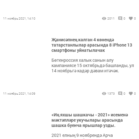
11 ноябрь 2021, 14:10
2011
0
0
Җанисәпнең калган 4 көнендә
татарстанлылар арасында 8 iPhone 13
смартфоны уйнатылачак
Бөтенроссия халык санын алу
кампаниясе 15 октябрьдә башланды, ул
14 ноябрьгә кадәр дәвам итәчәк.
11 ноябрь 2021, 14:09
1373
0
0
«Иң яхшы шашкачы - 2021» исеменә
мәктәпләре укучылары арасында
шашка буенча ярышлар узды.
2021 елның 9 ноябрендә Арча