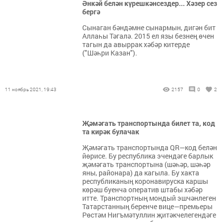
Әнкәй белән күрешкәнсездер... Хәзер сез
бергә
Сынаган бәндәмне сынармын, дигән бит
Аллаһы Тәгалә. 2015 ел язы безнең өчен
тагын да авыррак хәбәр китерде
("Шәһри Казан").
11 ноябрь 2021, 19:43
2157
0
2
Җәмәгать транспортында билет та, код
та кирәк булачак
Җәмәгать транспортында QR—код белән
йөрисе. Бу республика эчендәге барлык
җәмәгать транспортына (шәһәр, шәһәр
яны, районара) да кагыла. Бу хакта
республиканың коронавируска каршы
көрәш буенча оператив штабы хәбәр
итте. Транспортның мондый эшчәнлеген
Татарстанның беренче вице—премьеры
Рөстәм Нигъмәтуллин җитәкчелегендәге