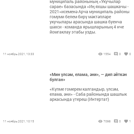
муниципаль районының «Укучылар
сарае» базасында «Иң яхшы шашкачы -
2021»исеменә Арча муниципаль районы
гомуми белем бирү мәктәпләре
укучылары арасында шашка буенча
шәхси - команда ярышларының 4 нче
йомгаклау этабы узды.
11 ноябрь 2021, 13:33
1554
0
0
«Мин үлсәм, елама, әни», — дип әйткән
булган»
«Күпме гомерем калгандыр, үлсәм,
елама, әни» - Саба районында шашлык
аркасында үтереш (Интертат)
11 ноябрь 2021, 10:15
7098
0
1