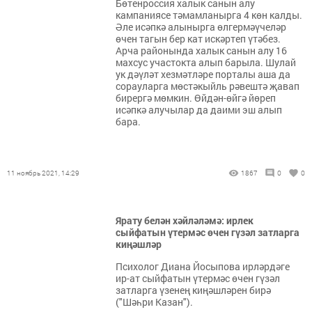
Бөтенроссия халык санын алу
кампаниясе тәмамланырга 4 көн калды.
Әле исәпкә алынырга өлгермәүчеләр
өчен тагын бер кат искәртеп үтәбез.
Арча районында халык санын алу 16
махсус участокта алып барыла. Шулай
ук дәүләт хезмәтләре порталы аша да
сорауларга мөстәкыйль рәвештә җавап
бирергә мөмкин. Өйдән-өйгә йөреп
исәпкә алучылар да даими эш алып
бара.
11 ноябрь 2021, 14:29
1867
0
0
Ярату белән хәйләләмә: ирлек
сыйфатын үтермәс өчен гүзәл затларга
киңәшләр
Психолог Диана Йосыпова ирләрдәге
ир-ат сыйфатын үтермәс өчен гүзәл
затларга үзенең киңәшләрен бирә
("Шәһри Казан").