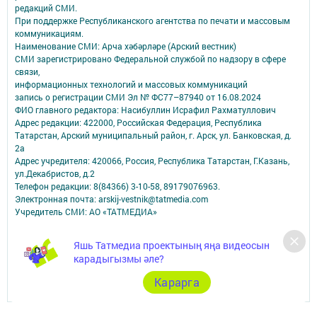
редакций СМИ.
При поддержке Республиканского агентства по печати и массовым
коммуникациям.
Наименование СМИ: Арча хәбәрләре (Арский вестник)
СМИ зарегистрировано Федеральной службой по надзору в сфере
связи,
информационных технологий и массовых коммуникаций
запись о регистрации СМИ Эл № ФС77–87940 от 16.08.2024
ФИО главного редактора: Насибуллин Исрафил Рахматуллович
Адрес редакции: 422000, Российская Федерация, Республика
Татарстан, Арский муниципальный район, г. Арск, ул. Банковская, д.
2а
Адрес учредителя: 420066, Россия, Республика Татарстан, Г.Казань,
ул.Декабристов, д.2
Телефон редакции: 8(84366) 3-10-58, 89179076963.
Электронная почта: arskij-vestnik@tatmedia.com
Учредитель СМИ: АО «ТАТМЕДИА»
Антикоррупционная политика
Яшь Татмедиа проектының яңа видеосын
АО «ТАТМЕДИА» использует «cookie»
для персонализации сервисов и
карадыгызмы әле?
удобства пользователей сайтом.
Использование «cookie» можно отменить в настройках браузера.
Карарга
Политика конфиденциальности