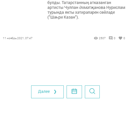
булды. Татарстанның атказанган
артисты Чулпан Әхмәтҗанова Нурислам
турында якты хәтирәләрен сөйләде
("Шәһри Казан").
11 ноябрь 2021, 07:47
2507
0
0
Далее ❯