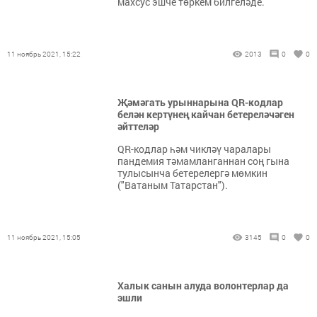
махсус эшче төркем билгеләде.
11 ноябрь 2021, 15:22
2013
0
0
Җәмәгать урыннарына QR-кодлар
белән кертүнең кайчан бетереләчәген
әйттеләр
QR-кодлар һәм чикләү чаралары
пандемия тәмамланганнан соң гына
тулысынча бетерелергә мөмкин
("Ватаным Татарстан").
11 ноябрь 2021, 15:05
3145
0
0
Халык санын алуда волонтерлар да
эшли