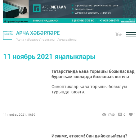
АРЧА ХӘБӘРЛӘРЕ
16+
"Арча хәбәрләре" газетасы - Арча районы
11 ноябрь 2021 яңалыклары
Татарстанда һава торышы бозыла: кар,
буран һәм юлларда бозлавык көтелә
Синоптиклар һава торышы бозылуы
турында кисәтә.
11 ноябрь 2021, 19:59
1749
0
1
Исәнме, әткәем! Син дә йоклыйсың?