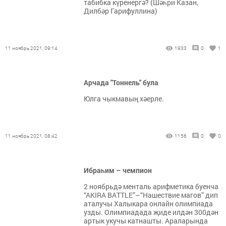
табибка күренергә? (Шәһри Казан,
Дилбәр Гарифуллина)
11 ноябрь 2021, 09:14
1933
0
1
Арчада "Тоннель" була
Юлга чыкмавың хәерле.
11 ноябрь 2021, 08:42
1156
0
0
Ибраһим – чемпион
2 ноябрьдә менталь арифметика буенча
“АКIRA BATTLE”–“Нашествие магов” дип
аталучы Халыкара онлайн олимпиада
узды. Олимпиадада җиде илдән 300дән
артык укучы катнашты. Араларында