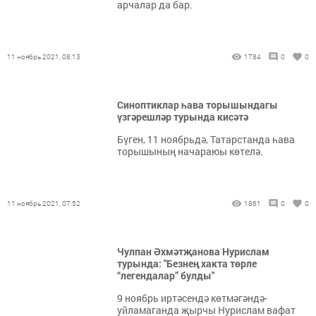
арчалар да бар.
11 ноябрь 2021, 08:13
1784
0
0
Синоптиклар һава торышындагы
үзгәрешләр турында кисәтә
Бүген, 11 ноябрьдә, Татарстанда һава
торышының начараюы көтелә.
11 ноябрь 2021, 07:52
1861
0
0
Чулпан Әхмәтҗанова Нурислам
турында: "Безнең хакта төрле
“легендалар” булды"
9 ноябрь иртәсендә көтмәгәндә-
уйламаганда җырчы Нурислам вафат