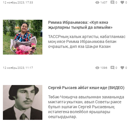
12 ноябрь 2023, 17:33
1407
0
0
Римма Ибраһимова: «Күп кенә
җырларны тыңлый да алмыйм»
ТАССРның халык артисты, кабатланмас
моң иясе Римма Ибраһимова белән
очраштык, дип яза Шәһри Казан
12 ноябрь 2023, 11:17
1096
0
0
Сергей Рысаев әйбәт кеше иде (ВИДЕО)
Төбәк-Чокырча авылыннан заманында
мәктәптә укыткан, авыл Советы рәисе
булып эшләгән Сергей Рысаевның
истәлегенә волейбол ярышлары
оештырдылар.