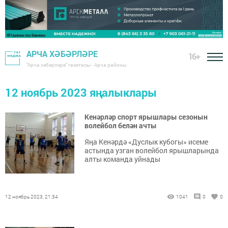
АРЧА ХӘБӘРЛӘРЕ
16+
"Арча хәбәрләре" газетасы - Арча районы
12 ноябрь 2023 яңалыклары
Кенәрләр спорт ярышлары сезонын
волейбол белән ачты
Яңа Кенәрдә «Дуслык кубогы» исеме
астында узган волейбол ярышларында
алты команда уйнады
12 ноябрь 2023, 21:34
1041
0
0