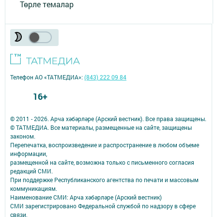
Төрле темалар
Телефон АО «ТАТМЕДИА»:
(843) 222 09 84
16+
© 2011 - 2026. Арча хәбәрләре (Арский вестник). Все права защищены.
© ТАТМЕДИА. Все материалы, размещенные на сайте, защищены
законом.
Перепечатка, воспроизведение и распространение в любом объеме
информации,
размещенной на сайте, возможна только с письменного согласия
редакций СМИ.
При поддержке Республиканского агентства по печати и массовым
коммуникациям.
Наименование СМИ: Арча хәбәрләре (Арский вестник)
СМИ зарегистрировано Федеральной службой по надзору в сфере
связи,