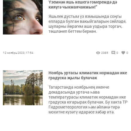
Үземнән яшь кешегә гомеремдә дә
кияүгә чыкмаячакмын!”
Яшьлек дустым үз язмышында соңгы
елларда булган вакыйгаларын сөйләде,
шуларны йөрәгем аша уздыра торгач,
төшләнеп беттем беркөн.
12 ноябрь 2023, 17:54
2385
0
0
Ноябрь уртасы климатик нормадан ике
градуска җылы булачак
Татарстанда ноябрьнең икенче
декадасында уртача һава
температурасы климатик нормадан ике
градуска югарырак булачак. Бу хакта ТР
Гидрометеорология һәм әйләнә-тирә
мохитне күзәтү идарәсе хәбәр итә.