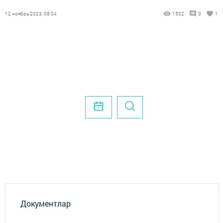
12 ноябрь 2023, 08:04
1502
0
1
Документлар