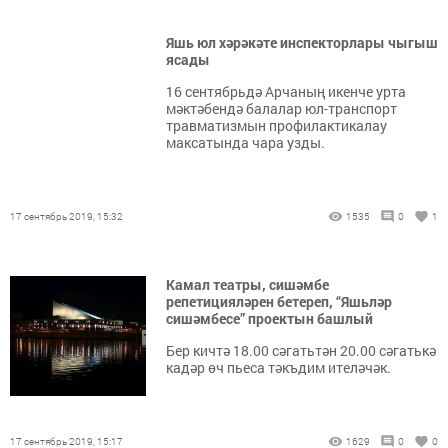
Яшь юл хәрәкәте инспекторлары чыгыш
ясады
16 сентябрьдә Арчаның икенче урта
мәктәбендә балалар юл-транспорт
травматизмын профилактикалау
максатында чара узды.
17 сентябрь 2019, 15:32
1535
0
1
Камал театры, сишәмбе
репетицияләрен бетереп, “Яшьләр
сишәмбесе” проектын башлый
Бер кичтә 18.00 сәгатьтән 20.00 сәгатькә
кадәр өч пьеса тәкъдим ителәчәк.
17 сентябрь 2019, 15:17
1629
0
0