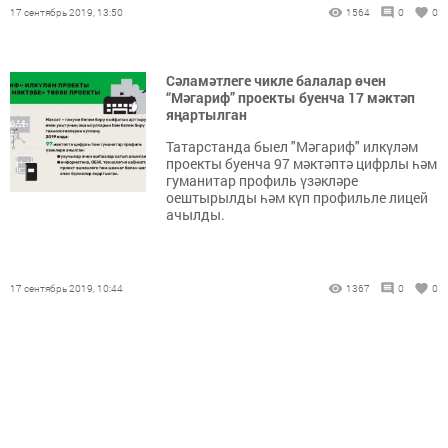
17 сентябрь 2019, 13:50
1564
0
0
Сәламәтлеге чикле балалар өчен
“Мәгариф” проекты буенча 17 мәктәп
яңартылган
Татарстанда быел "Мәгариф" илкүләм
проекты буенча 97 мәктәптә цифрлы һәм
гуманитар профиль үзәкләре
оештырылды һәм күп профильле лицей
ачылды.
17 сентябрь 2019, 10:44
1367
0
0