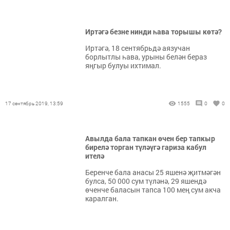
Иртәгә безне нинди һава торышы көтә?
Иртәгә, 18 сентябрьдә аязучан
борлытлы һава, урыны белән бераз
яңгыр булуы ихтимал.
17 сентябрь 2019, 13:59
1555
0
0
Авылда бала тапкан өчен бер тапкыр
бирелә торган түләүгә гариза кабул
ителә
Беренче бала анасы 25 яшенә җитмәгән
булса, 50 000 сум түләнә, 29 яшендә
өченче баласын тапса 100 мең сум акча
каралган.