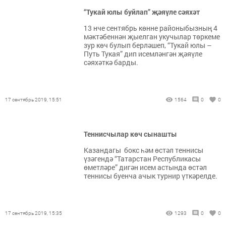
“Тукай юлы буйлап” җәяүле сәяхәт
13 нче сентябрь көнне районыбызның 4
мәктәбеннән җыелган укучылар төркеме
зур көч булып берләшеп, “Тукай юлы –
Путь Тукая” дип исемләнгән җәяүле
сәяхәткә барды.
17 сентябрь 2019, 15:51
1564
0
0
Теннисчылар көч сынашты
Казандагы бокс һәм өстәл теннисы
үзәгендә “Татарстан Республикасы
өметләре” дигән исем астында өстәл
теннисы буенча ачык турнир үткәрелде.
17 сентябрь 2019, 15:35
1293
0
0