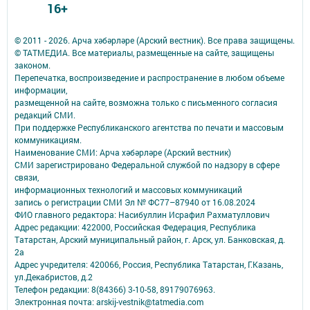
16+
© 2011 - 2026. Арча хәбәрләре (Арский вестник). Все права защищены.
© ТАТМЕДИА. Все материалы, размещенные на сайте, защищены
законом.
Перепечатка, воспроизведение и распространение в любом объеме
информации,
размещенной на сайте, возможна только с письменного согласия
редакций СМИ.
При поддержке Республиканского агентства по печати и массовым
коммуникациям.
Наименование СМИ: Арча хәбәрләре (Арский вестник)
СМИ зарегистрировано Федеральной службой по надзору в сфере
связи,
информационных технологий и массовых коммуникаций
запись о регистрации СМИ Эл № ФС77–87940 от 16.08.2024
ФИО главного редактора: Насибуллин Исрафил Рахматуллович
Адрес редакции: 422000, Российская Федерация, Республика
Татарстан, Арский муниципальный район, г. Арск, ул. Банковская, д.
2а
Адрес учредителя: 420066, Россия, Республика Татарстан, Г.Казань,
ул.Декабристов, д.2
Телефон редакции: 8(84366) 3-10-58, 89179076963.
Электронная почта: arskij-vestnik@tatmedia.com