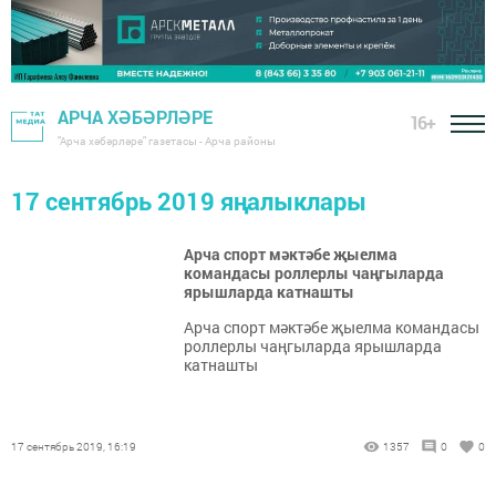
АРЧА ХӘБӘРЛӘРЕ
16+
"Арча хәбәрләре" газетасы - Арча районы
17 сентябрь 2019 яңалыклары
Арча спорт мәктәбе җыелма
командасы роллерлы чаңгыларда
ярышларда катнашты
Арча спорт мәктәбе җыелма командасы
роллерлы чаңгыларда ярышларда
катнашты
17 сентябрь 2019, 16:19
1357
0
0