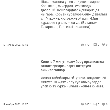
Шакирҗанова ун ел инде кешеләрне
бозыктан, сихердән, күз тиюдән
дәвалый. Кешеләрдәге җеннәрне дә
чыгара. Корьән сүрәләре белән дәвалый
ул. Үткәнне, киләчәкне әйтми: «Мин
күрәзәче түгел», – ди ул. (Ватаным
Татарстан, Гөлгенә Шиһапова)
19 ноябрь 2022, 13:12
1731
0
0
Көненә 7 минут җәяү йөрү организмда
гаҗәеп үзгәрешләргә китерүен
ачыклаганнар
Испан табиблары әйтүенчә, көндәлек 25
минутлык җәяү йөрү күп авырулардан
үлеп китү куркынычын икеләтә киметә.
19 ноябрь 2022, 12:07
1052
0
0