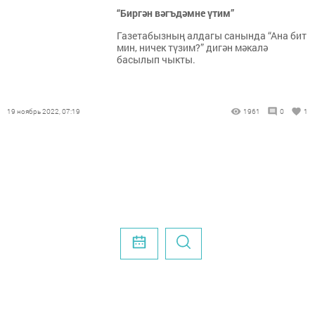
“Биргән вәгъдәмне үтим”
Газетабызның алдагы санында “Ана бит
мин, ничек түзим?” дигән мәкалә
басылып чыкты.
19 ноябрь 2022, 07:19
1961
0
1