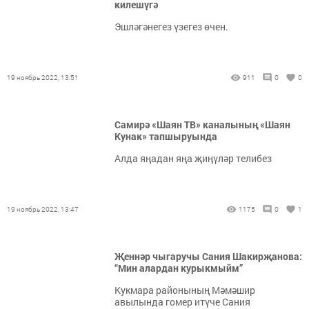
килешүгә
Эшләгәнегез үзегез өчен.
19 ноябрь 2022, 13:51
911
0
0
Самирә «Шаян ТВ» каналының «Шаян
Кунак» тапшыруында
Алда яңадан яңа җиңүләр телибез
19 ноябрь 2022, 13:47
1175
0
1
Җеннәр чыгаручы Сания Шакирҗанова:
“Мин алардан курыкмыйм”
Кукмара районының Мәмәшир
авылында гомер итүче Сания