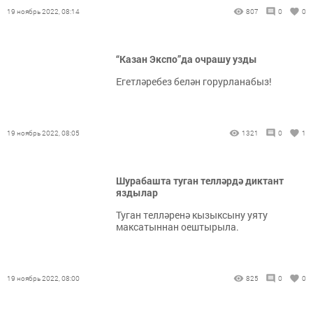
19 ноябрь 2022, 08:14
807
0
0
“Казан Экспо”да очрашу узды
Егетләребез белән горурланабыз!
19 ноябрь 2022, 08:05
1321
0
1
Шурабашта туган телләрдә диктант
яздылар
Туган телләренә кызыксыну уяту
максатыннан оештырыла.
19 ноябрь 2022, 08:00
825
0
0