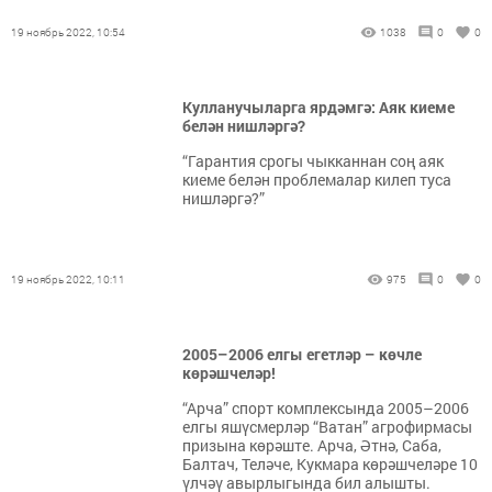
19 ноябрь 2022, 10:54
1038
0
0
Кулланучыларга ярдәмгә: Аяк киеме
белән нишләргә?
“Гарантия срогы чыкканнан соң аяк
киеме белән проблемалар килеп туса
нишләргә?”
19 ноябрь 2022, 10:11
975
0
0
2005–2006 елгы егетләр – көчле
көрәшчеләр!
“Арча” спорт комплексында 2005–2006
елгы яшүсмерләр “Ватан” агрофирмасы
призына көрәште. Арча, Әтнә, Саба,
Балтач, Теләче, Кукмара көрәшчеләре 10
үлчәү авырлыгында бил алышты.