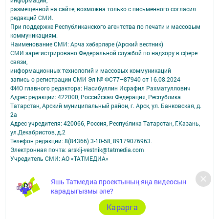
информации,
размещенной на сайте, возможна только с письменного согласия
редакций СМИ.
При поддержке Республиканского агентства по печати и массовым
коммуникациям.
Наименование СМИ: Арча хәбәрләре (Арский вестник)
СМИ зарегистрировано Федеральной службой по надзору в сфере
связи,
информационных технологий и массовых коммуникаций
запись о регистрации СМИ Эл № ФС77–87940 от 16.08.2024
ФИО главного редактора: Насибуллин Исрафил Рахматуллович
Адрес редакции: 422000, Российская Федерация, Республика
Татарстан, Арский муниципальный район, г. Арск, ул. Банковская, д.
2а
Адрес учредителя: 420066, Россия, Республика Татарстан, Г.Казань,
ул.Декабристов, д.2
Телефон редакции: 8(84366) 3-10-58, 89179076963.
Электронная почта: arskij-vestnik@tatmedia.com
Учредитель СМИ: АО «ТАТМЕДИА»
Антикоррупционная политика
Яшь Татмедиа проектының яңа видеосын
АО «ТАТМЕДИА» использует «cookie»
для персонализации сервисов и
карадыгызмы әле?
удобства пользователей сайтом.
Использование «cookie» можно отменить в настройках браузера.
Карарга
Политика конфиденциальности