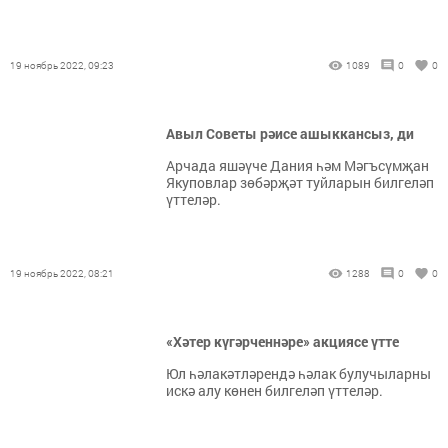
19 ноябрь 2022, 09:23
1089
0
0
Авыл Советы рәисе ашыккансыз, ди
Арчада яшәүче Дания һәм Мәгъсүмҗан
Якуповлар зөбәрҗәт туйларын билгеләп
үттеләр.
19 ноябрь 2022, 08:21
1288
0
0
«Хәтер күгәрченнәре» акциясе үтте
Юл һәлакәтләрендә һәлак булучыларны
искә алу көнен билгеләп үттеләр.