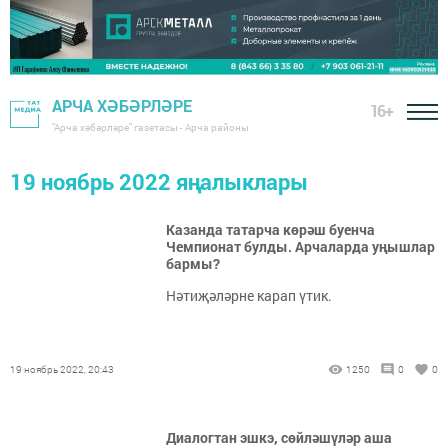
АРЧА ХӘБӘРЛӘРЕ
16+
"Арча хәбәрләре" газетасы - Арча районы
19 ноябрь 2022 яңалыклары
Казанда татарча көрәш буенча
Чемпионат булды. Арчаларда уңышлар
бармы?
Нәтиҗәләрне карап үтик.
19 ноябрь 2022, 20:43
1250
0
0
Диалогтан эшкэ, сөйләшүләр аша