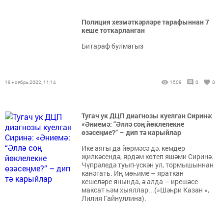
Полиция хезмәткәрләре тарафыннан 7
кеше тоткарланган
Битараф булмагыз
19 ноябрь 2022, 11:14
1509
0
0
Тугач ук ДЦП диагнозы куелган Сиринә:
«Әниемә: “Әллә соң йөклелекне
өзәсеңме?” – дип тә карыйлар
Ике аягы да йөрмәсә дә, кемдер
җилкәсендә, ярдәм көтеп яшәми Сиринә.
Чүпрәледә туып-үскән ул, тормышыннан
канәгать. Иң мөһиме – яраткан
кешеләре янында, ә алда – ирешәсе
максат һәм хыяллар...(»Шәһри Казан »,
Лилия Гайнуллина).