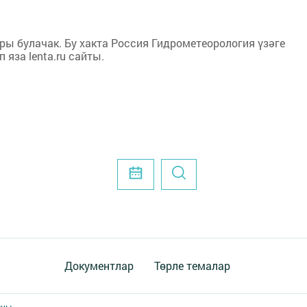
ы булачак. Бу хакта Россия Гидрометеорология үзәге
яза lenta.ru сайты.
Документлар
Төрле темалар
ены.