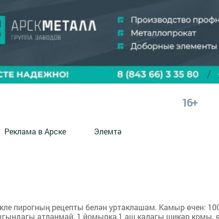
16+
Реклама в Арске
Элемтә
кле пирогның рецепты белән уртаклашам. Камыр өчен: 100
ындагы атланмай, 1 йомырка,1 аш калагы шикәр комы, 