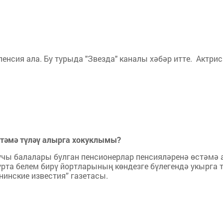
енсия ала. Бу турыда "Звезда" каналы хәбәр итте. Актрис
стәмә түләү алырга хокуклымы?
чы балалары булган пенсионерлар пенсияләренә өстәмә ак
урта белем бирү йортларының көндезге бүлегендә укырга т
лнинские известия” газетасы.