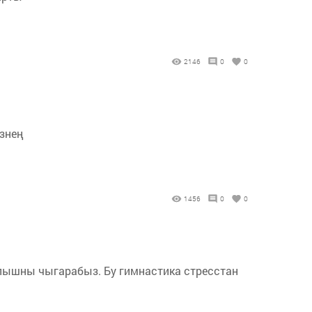
2146
0
0
езнең
1456
0
0
улышны чыгарабыз. Бу гимнастика стресстан