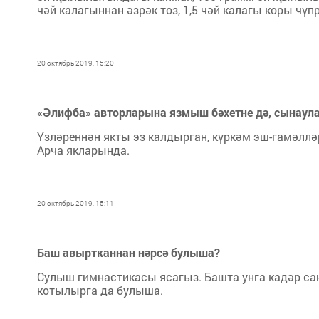
чәй калагыннан әзрәк тоз, 1,5 чәй калагы коры чүпр
20 октябрь 2019, 15:20
«Әлифба» авторларына язмыш бәхетне дә, сынаула
Үзләреннән якты эз калдырган, күркәм эш-гамәлләр
Арча якларында.
20 октябрь 2019, 15:11
Баш авыртканнан нәрсә булыша?
Сулыш гимнастикасы ясагыз. Башта унга кадәр сан
котылырга да булыша.