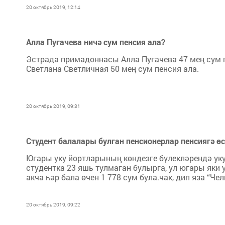
20 октябрь 2019, 12:14
Алла Пугачева ничә сум пенсия ала?
Эстрада примадоннасы Алла Пугачева 47 мең сум п
Светлана Светличная 50 мең сум пенсия ала.
20 октябрь 2019, 09:31
Студент балалары булган пенсионерлар пенсиягә ө
Югары уку йортларының көндезге бүлекләрендә уку
студентка 23 яшь тулмаган булырга, ул югары яки 
акча һәр бала өчен 1 778 сум була.чак, дип яза “Че
20 октябрь 2019, 09:22