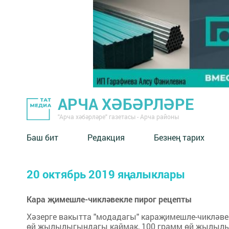
АРЧА ХӘБӘРЛӘРЕ
"Арча хәбәрләре" газетасы - Арча районы
Баш бит
Редакция
Безнең тарих
20 октябрь 2019 яңалыклары
Кара җимешле-чикләвекле пирог рецепты
Хәзерге вакытта "модадагы" караҗимешле-чикләве
өй җылылыгындагы каймак, 100 грамм өй җылылыг