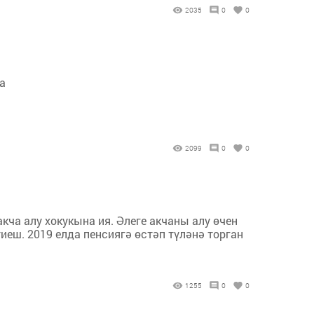
2035
0
0
а
2099
0
0
ча алу хокукына ия. Әлеге акчаны алу өчен
иеш. 2019 елда пенсиягә өстәп түләнә торган
1255
0
0