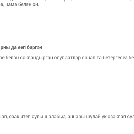
ә, чама белән он.
рны да өеп биргән
е белән сокландыр­ган олуг затлар санап та бетергесез б
ап, озак итеп сулыш алабыз, аннары шулай ук озаклап с