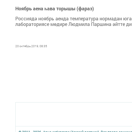
Ноябрь аена һава торышы (фараз)
Россиядә ноябрь аенда температура нормадан югар
лабораториясе мөдире Людмила Паршина әйтте дип 
20 октябрь 2019, 08:35
© 2011 - 2026. Арча хәбәрләре (Арский вестник). Все права защищ