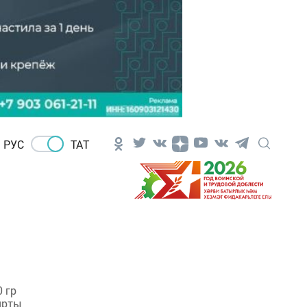
РУС
ТАТ
 гр
ярты