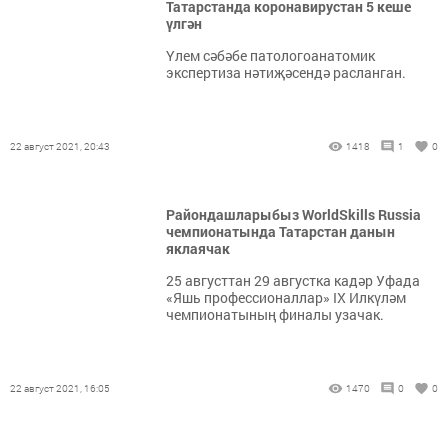
Татарстанда коронавирустан 5 кеше
үлгән
Үлем сәбәбе патологоанатомик
экспертиза нәтиҗәсендә расланган.
22 август 2021, 20:43
1418
1
0
Райондашларыбыз WorldSkills Russia
чемпионатында Татарстан данын
яклаячак
25 августтан 29 августка кадәр Уфада
«Яшь профессионаллар» IX Илкүләм
чемпионатының финалы узачак.
22 август 2021, 16:05
1470
0
0