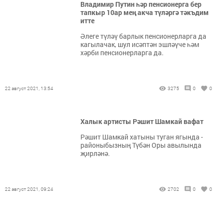
Владимир Путин һәр пенсионерга бер
тапкыр 10ар мең акча түләргә тәкъдим
итте
Әлеге түләү барлык пенсионерларга да
кагылачак, шул исәптән эшләүче һәм
хәрби пенсионерларга да.
22 август 2021, 13:54
3275
0
0
Халык артисты Рәшит Шамкай вафат
Рәшит Шамкай хатыны туган ягында -
районыбызның Түбән Оры авылында
җирләнә.
22 август 2021, 09:24
2702
0
0