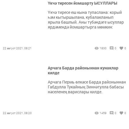
Үкчә тиресен йомшарту ЫСУЛЛАРЫ
Үкчә тиресе еш кына тупаслана: корый
һәм кытыршылана, кубалакланып
ярыла башлый. Аны түбәндәге ысуллар
ярдәмендә йомшартырга мөмкин:
22 август 2021, 08:21
1830
0
0
Арчага Барда районыннан кунаклар
килде
Арчага Пермь өлкәсе Барда районыннан
Габдулла Тукайның Зиннәтулла бабасы
нәселенең варислары килде.
22 август 2021, 08:20
1459
0
0