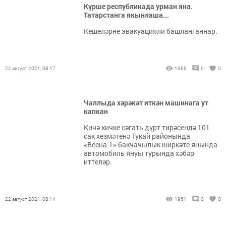
Күрше республикада урман яна.
Татарстанга якынлаша...
Кешеләрне эвакуацияли башланганнар.
22 август 2021, 08:17
1966
0
0
Чаллыда хәрәкәт иткән машинага ут
капкан
Кичә кичке сәгать дүрт тирәсендә 101
сак хезмәтенә Тукай районында
«Весна-1» бакчачылык ширкәте янында
автомобиль януы турында хәбәр
иттеләр.
22 август 2021, 08:14
1961
0
0