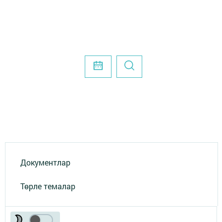
Документлар
Төрле темалар