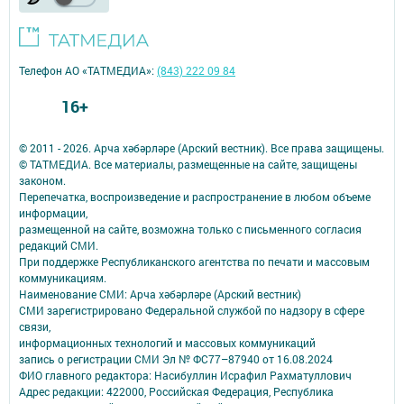
Телефон АО «ТАТМЕДИА»:
(843) 222 09 84
16+
© 2011 - 2026. Арча хәбәрләре (Арский вестник). Все права защищены.
© ТАТМЕДИА. Все материалы, размещенные на сайте, защищены
законом.
Перепечатка, воспроизведение и распространение в любом объеме
информации,
размещенной на сайте, возможна только с письменного согласия
редакций СМИ.
При поддержке Республиканского агентства по печати и массовым
коммуникациям.
Наименование СМИ: Арча хәбәрләре (Арский вестник)
СМИ зарегистрировано Федеральной службой по надзору в сфере
связи,
информационных технологий и массовых коммуникаций
запись о регистрации СМИ Эл № ФС77–87940 от 16.08.2024
ФИО главного редактора: Насибуллин Исрафил Рахматуллович
Адрес редакции: 422000, Российская Федерация, Республика