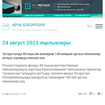
АРЧА ХӘБӘРЛӘРЕ
16+
"Арча хәбәрләре" газетасы - Арча районы
24 август 2023 яңалыклары
Татарстанда 80 яшьтән өлкәнрәк 140 меңнән артык пенсионер
югары күләмдә пенсия ала
Россия Социаль фонды 80 яшькә җиткән барлык
пенсионерларга картлык буенча иминият пенсиясенә теркәлгән
түләүне ике тапкырга арттыра. Бүгенге көндә Татарстан
Республикасында мондый өстәмәләрне 140 000 артык
пенсионер ала.
24 август 2023, 11:30
526
0
0