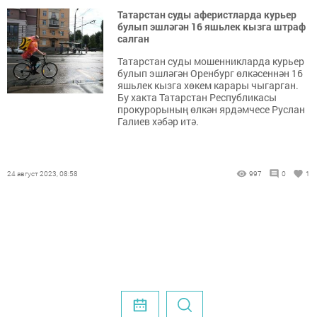
Татарстан суды аферистларда курьер
булып эшләгән 16 яшьлек кызга штраф
салган
Татарстан суды мошенникларда курьер
булып эшләгән Оренбург өлкәсеннән 16
яшьлек кызга хөкем карары чыгарган.
Бу хакта Татарстан Республикасы
прокурорының өлкән ярдәмчесе Руслан
Галиев хәбәр итә.
24 август 2023, 08:58
997
0
1