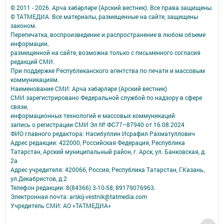
© 2011 - 2026. Арча хәбәрләре (Арский вестник). Все права защищены.
© ТАТМЕДИА. Все материалы, размещенные на сайте, защищены
законом.
Перепечатка, воспроизведение и распространение в любом объеме
информации,
размещенной на сайте, возможна только с письменного согласия
редакций СМИ.
При поддержке Республиканского агентства по печати и массовым
коммуникациям.
Наименование СМИ: Арча хәбәрләре (Арский вестник)
СМИ зарегистрировано Федеральной службой по надзору в сфере
связи,
информационных технологий и массовых коммуникаций
запись о регистрации СМИ Эл № ФС77–87940 от 16.08.2024
ФИО главного редактора: Насибуллин Исрафил Рахматуллович
Адрес редакции: 422000, Российская Федерация, Республика
Татарстан, Арский муниципальный район, г. Арск, ул. Банковская, д.
2а
Адрес учредителя: 420066, Россия, Республика Татарстан, Г.Казань,
ул.Декабристов, д.2
Телефон редакции: 8(84366) 3-10-58, 89179076963.
Электронная почта: arskij-vestnik@tatmedia.com
Учредитель СМИ: АО «ТАТМЕДИА»
Антикоррупционная политика