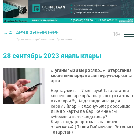
АРЧА ХӘБӘРЛӘРЕ
16+
"Арча хәбәрләре" газетасы - Арча районы
28 сентябрь 2023 яңалыклары
«Туганыгыз авыр хәлдә…» Татарстанда
мошенниклардан зыян күрүчеләр саны
арта
Бер тәүлектә – 7 млн сум! Татарстанда
мошенниклар корбаннарының югалткан
акчалары бу. Алдаганда яшеңә дә
карамыйлар – алданучылар арасында
яше дә, карты да бар. Кемне һәм
күбесенчә ничек алдыйлар?
Кырыгалдарлар тозагына ничек
эләкмәскә? (Лилия Гыймазова, Ватаным
Татарстан)