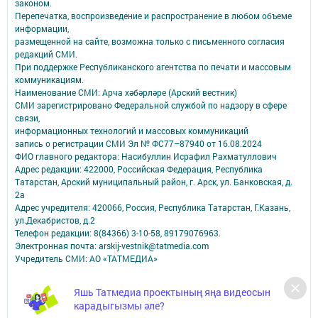
законом.
Перепечатка, воспроизведение и распространение в любом объеме
информации,
размещенной на сайте, возможна только с письменного согласия
редакций СМИ.
При поддержке Республиканского агентства по печати и массовым
коммуникациям.
Наименование СМИ: Арча хәбәрләре (Арский вестник)
СМИ зарегистрировано Федеральной службой по надзору в сфере
связи,
информационных технологий и массовых коммуникаций
запись о регистрации СМИ Эл № ФС77–87940 от 16.08.2024
ФИО главного редактора: Насибуллин Исрафил Рахматуллович
Адрес редакции: 422000, Российская Федерация, Республика
Татарстан, Арский муниципальный район, г. Арск, ул. Банковская, д.
2а
Адрес учредителя: 420066, Россия, Республика Татарстан, Г.Казань,
ул.Декабристов, д.2
Телефон редакции: 8(84366) 3-10-58, 89179076963.
Электронная почта: arskij-vestnik@tatmedia.com
Учредитель СМИ: АО «ТАТМЕДИА»
Антикоррупционная политика
Яшь Татмедиа проектының яңа видеосын
АО «ТАТМЕДИА» использует «cookie»
для персонализации сервисов и
карадыгызмы әле?
удобства пользователей сайтом.