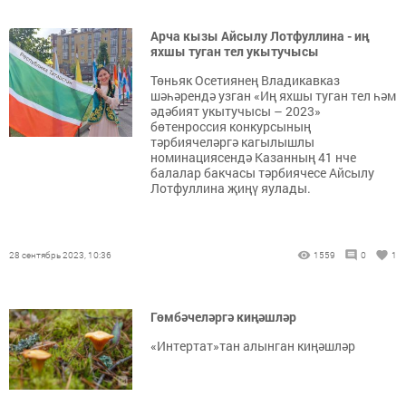
Арча кызы Айсылу Лотфуллина - иң
яхшы туган тел укытучысы
Төньяк Осетиянең Владикавказ
шәһәрендә узган «Иң яхшы туган тел һәм
әдәбият укытучысы – 2023»
бөтенроссия конкурсының
тәрбиячеләргә кагылышлы
номинациясендә Казанның 41 нче
балалар бакчасы тәрбиячесе Айсылу
Лотфуллина җиңү яулады.
28 сентябрь 2023, 10:36
1559
0
1
Гөмбәчеләргә киңәшләр
«Интертат»тан алынган киңәшләр