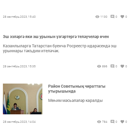
28 сентябрь 2023, 15:40
1130
0
0
Эш эзләргә яки эш урынын үзгәртергә теләүчеләр өчен
Казанлыларга Татарстан буенча Росреестр идарәсендә эш
урыннары тәкъдим ителәчәк.
28 сентябрь 2023, 15:35
896
0
0
Район Советының чираттагы
утырышында
Мөһим мәсьәләләр каралды
28 сентябрь 2023, 14:04
784
0
0