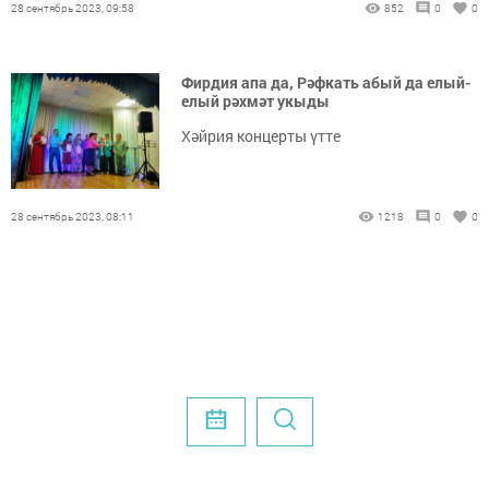
28 сентябрь 2023, 09:58
852
0
0
Фирдия апа да, Рәфкать абый да елый-
елый рәхмәт укыды
Хәйрия концерты үтте
28 сентябрь 2023, 08:11
1218
0
0