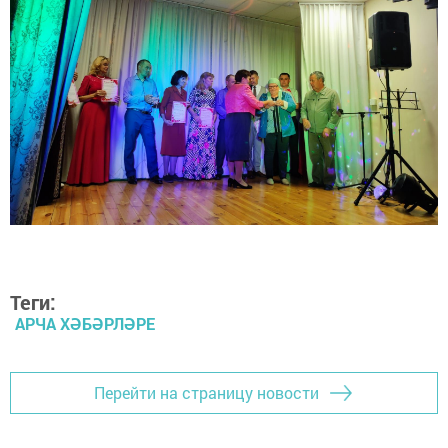
Теги:
АРЧА ХӘБӘРЛӘРЕ
Перейти на страницу новости