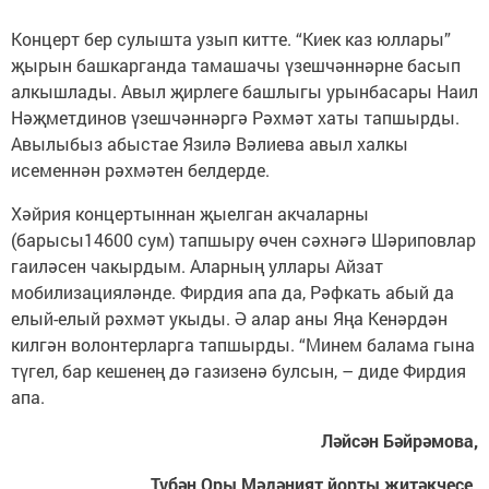
Концерт бер сулышта узып китте. “Киек каз юллары”
җырын башкарганда тамашачы үзешчәннәрне басып
алкышлады. Авыл җирлеге башлыгы урынбасары Наил
Нәҗметдинов үзешчәннәргә Рәхмәт хаты тапшырды.
Авылыбыз абыстае Язилә Вәлиева авыл халкы
исеменнән рәхмәтен белдерде.
Хәйрия концертыннан җыелган акчаларны
(барысы14600 сум) тапшыру өчен сәхнәгә Шәриповлар
гаиләсен чакырдым. Аларның уллары Айзат
мобилизацияләнде. Фирдия апа да, Рәфкать абый да
елый-елый рәхмәт укыды. Ә алар аны Яңа Кенәрдән
килгән волонтерларга тапшырды. “Минем балама гына
түгел, бар кешенең дә газизенә булсын, – диде Фирдия
апа.
Ләйсән Бәйрәмова,
Түбән Оры Мәдәният йорты җитәкчесе.