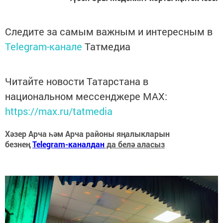
Следите за самым важным и интересным в
Telegram-канале
Татмедиа
Читайте новости Татарстана в
национальном мессенджере MАХ:
https://max.ru/tatmedia
Хәзер Арча һәм Арча районы яңалыкларын
безнең
Telegram-каналдан
да белә аласыз