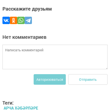
Расскажите друзьям
Нет комментариев
Отправить
Авторизоваться
Теги:
АРЧА ХӘБӘРЛӘРЕ