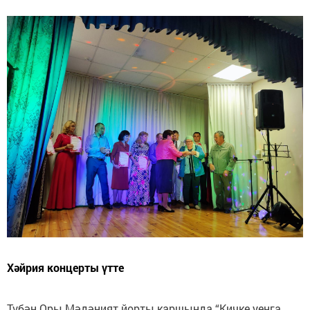
Хәйрия концерты үтте
Түбән Оры Мәдәният йорты каршында “Кичке уенга