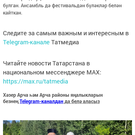
булган. Ансамбль дә фестивальдән бүләкләр белән
кайткан.
Следите за самым важным и интересным в
Telegram-канале
Татмедиа
Читайте новости Татарстана в
национальном мессенджере MАХ:
https://max.ru/tatmedia
Хәзер Арча һәм Арча районы яңалыкларын
безнең
Telegram-каналдан
да белә аласыз