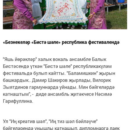
«Безнекеләр «Бистә шәле» республика фестивалендә
"Яшь йөрәкләр" халык вокаль ансамбле Балык
Бистәсендә үткән "Бистә шәле" республикакүләм
фестивальдә булып кайтты. "Баламишкин" җырын
башкардык.. Дамир Шакиров җырлады, Вилорик
Зыятдинов гармуннарда уйнады. Мин бәйгеләрдә
катнаштым", - диде ансамбль җитәкчесе Нәсимә
Гарифуллина.
Ул "Иң креатив шәл", "Иң тиз шәл бәйләүче"
бәйгеләрендә уңышлы катнашып, дипломнарга лаек