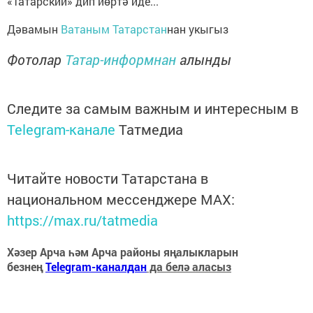
«Татарский» дип йөртә иде...
Дәвамын
Ватаным Татарстан
нан укыгыз
Фотолар
Татар-информнан
алынды
Следите за самым важным и интересным в
Telegram-канале
Татмедиа
Читайте новости Татарстана в
национальном мессенджере MАХ:
https://max.ru/tatmedia
Хәзер Арча һәм Арча районы яңалыкларын
безнең
Telegram-каналдан
да белә аласыз