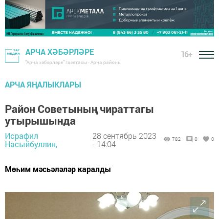
АРЧА ХӘБӘРЛӘРЕ
16+
"Арча хәбәрләре" газетасы - Арча районы
АРЧА ЯҢАЛЫКЛАРЫ
Район Советының чираттагы
утырышында
Исрафил
28 сентябрь 2023
782
0
0
Насыйбуллин,
- 14:04
Мөһим мәсьәләләр каралды