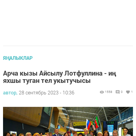
ЯҢАЛЫКЛАР
Арча кызы Айсылу Лотфуллина - иң
яхшы туган тел укытучысы
автор,
28 сентябрь 2023 - 10:36
1558
0
1