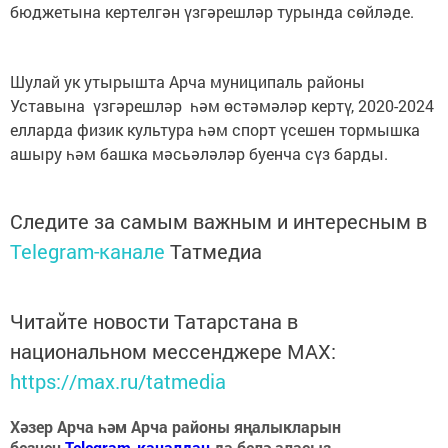
бюджетына кертелгән үзгәрешләр турында сөйләде.
Шулай ук утырышта Арча муниципаль районы
Уставына үзгәрешләр һәм өстәмәләр кертү, 2020-2024
елларда физик культура һәм спорт үсешен тормышка
ашыру һәм башка мәсьәләләр буенча сүз барды.
Следите за самым важным и интересным в
Telegram-канале
Татмедиа
Читайте новости Татарстана в
национальном мессенджере MАХ:
https://max.ru/tatmedia
Хәзер Арча һәм Арча районы яңалыкларын
безнең
Telegram-каналдан
да белә аласыз