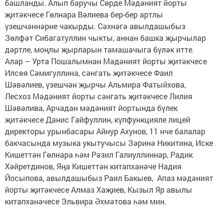
башланды. Алып баручы Сөрде Мәдәният йорты
җитәкчесе Гөлнара Вәлиева бер-бер артлы
үзешчәннәрне чакырды. Сәхнәгә авылдашыбыз
Зөлфәт Сибагатуллин чыкты, аннан башка җырчылар
дәртле, моңлы җырларын тамашачыга бүләк итте.
Алар – Урта Пошалымнан Мәдәният йорты җитәкчесе
Илсөя Сәмигуллина, сәнгать җитәкчесе Фаил
Шәвәлиев, үзешчән җырчы Альмира Фатыйхова,
Лесхоз Мәдәният йорты сәнгать җитәкчесе Лилия
Шәвәлива, Арчадан мәдәният йортында бүлек
җитәкчесе Данис Гайфуллин, күпфункцияле лицей
директоры урынбасары Айнур Ахунов, 11 нче балалар
бакчасында музыка укытучысы Зәринә Никитина, Иске
Кишеттән Гөлнара һәм Рәзил Галиуллиннар, Радик
Хәйретдинов, Яңа Кишеттән китапханәче Надия
Йосыпова, авылдашыбыз Раил Бакыев, Апаз мәдәният
йорты җитәкчесе Алмаз Хаҗиев, Кызыл Яр авылы
китапханәчесе Эльвира Әхмәтова һәм мин.