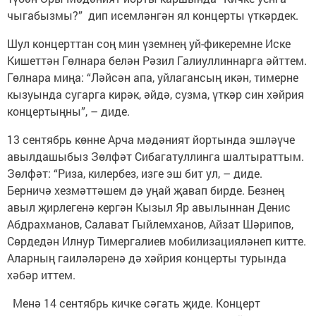
чыгабызмы?” дип исемләнгән ял концерты үткәрдек.
Шул концерттан соң мин үземнең уй-фикеремне Иске
Кишеттән Гөлнара белән Рәзил Галиуллиннарга әйттем.
Гөлнара миңа: “Ләйсән апа, уйлагансың икән, тимерне
кызуында сугарга кирәк, әйдә, сузма, үткәр син хәйрия
концертыңны”, – диде.
13 сентябрь көнне Арча мәдәният йортында эшләүче
авылдашыбыз Зөлфәт Сибагатуллинга шалтыраттым.
Зөлфәт: “Риза, килербез, изге эш бит ул, – диде.
Берничә хезмәттәшем дә уңай җавап бирде. Безнең
авыл җирлегенә кергән Кызыл Яр авылыннан Денис
Абдрахманов, Салават Гыйлемханов, Айзат Шәрипов,
Сөрдедән Илнур Тимергалиев мобилизацияләнеп китте.
Аларның гаиләләренә дә хәйрия концерты турында
хәбәр иттем.
Менә 14 сентябрь кичке сәгать җиде. Концерт