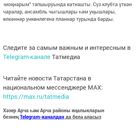
-моңнарым" тапшыруында катнашты. Сүз клубта үткән
чаралар, ансамбль чыгышлары һәм уңышлары,
өлкәннәр ункөнлегенә планнар турында барды.
Следите за самым важным и интересным в
Telegram-канале
Татмедиа
Читайте новости Татарстана в
национальном мессенджере MАХ:
https://max.ru/tatmedia
Хәзер Арча һәм Арча районы яңалыкларын
безнең
Telegram-каналдан
да белә аласыз