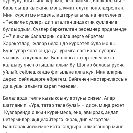
зур булу. Кая гына карама, рекламамы, башкасымы –
барысы да кыскача мәгълүмат алуга юнәлдерелгән.
Мин, күрсәтмә модельләштерү алымына нигезләнеп,
«Рәсемле сүзләр» дип аталган дидактик кулланма
булдырдым. Сүзләр беркетелгән рәсемнәр ярдәмендә
3–7 яшьлек балаларны сөйләшергә өйрәтәм.
Хәрәкәтләр, куллар белән дә күрсәтеп була моны.
Күнегүләр ясатканда да, урамга саф һава суларга
чыккач та кулланам. Балаларга татар телен истә
калдыру өчен отышлы алым бу. Шәһәр баласы русча
уйлый, сөйләшкәндә фигыльне алга куя. Мин аларны
дөрес сөйләшергә өйрәтәм. Бәйгенең мастер-классын
да шушы алымга карап төзедем.
Балаларда телгә кызыксыну артуны сизәм. Алар
шатланып: «Ура, татар теле була!» – дисә, миңа рәхәт.
Күзләрендә очкын күренмәсә, әһә, авыррак, аңлап
бетермиләр, җиңеләйтергә кирәк, дип үзгәртәм.
Баштарак исемемне истә калдыра алмаганнар мине