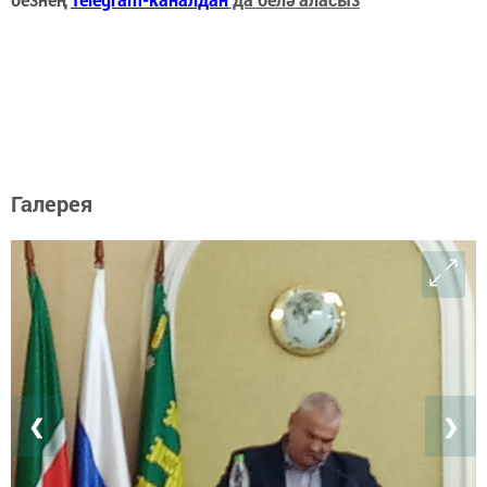
Галерея
❮
❯