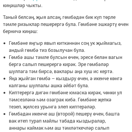
киңәшләр чыкты.
Таный белсәң, җыя алсаң, гөмбәдән бик күп төрле
тәмле ризыклар пешерергә була. Гөмбәне эшкәртү өчен
берничә киңәш:
Гөмбәне яңгыр явып киткәннән соң ук җыймагыз,
андый гөмбә тиз бозылучан була.
Гөмбә ашы тәмле булсын өчен, эресе белән вагын
бергә салып пешерергә кирәк. Эре гөмбәләр
шулпага тәм бирсә, ваклары аңа хуш ис кертә.
Яңа җыйган гөмбә – кыздыру өчен, ә икенче көнгә
калганы шулпалы ашка әйбәт була.
Киптерергә дигән гөмбәне юмаска кирәк, чөнки ул
тәмсезләнә һәм озаграк кибә. Гөмбәне җепкә
тезеп, җилсез урынга элеп киптерәләр.
Гөмбәдән икенче аш (второй) пешерү өчен, башта
вак итеп турап майлы табада кыздыралар,
аннары каймак һәм аш тәмләткечләр салып