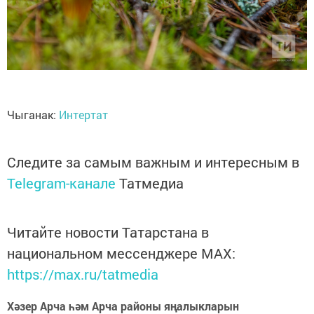
Чыганак:
Интертат
Следите за самым важным и интересным в
Telegram-канале
Татмедиа
Читайте новости Татарстана в
национальном мессенджере MАХ:
https://max.ru/tatmedia
Хәзер Арча һәм Арча районы яңалыкларын