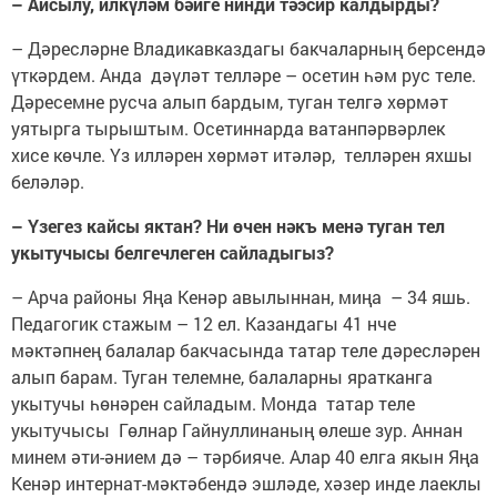
– Айсылу, илкүләм бәйге нинди тәэсир калдырды?
– Дәресләрне Владикавказдагы бакчаларның берсендә
үткәрдем. Анда дәүләт телләре – осетин һәм рус теле.
Дәресемне русча алып бардым, туган телгә хөрмәт
уятырга тырыштым. Осетиннарда ватанпәрвәрлек
хисе көчле. Үз илләрен хөрмәт итәләр, телләрен яхшы
беләләр.
– Үзегез кайсы яктан? Ни өчен нәкъ менә туган тел
укытучысы белгечлеген сайладыгыз?
– Арча районы Яңа Кенәр авылыннан, миңа – 34 яшь.
Педагогик стажым – 12 ел. Казандагы 41 нче
мәктәпнең балалар бакчасында татар теле дәресләрен
алып барам. Туган телемне, балаларны яратканга
укытучы һөнәрен сайладым. Монда татар теле
укытучысы Гөлнар Гайнуллинаның өлеше зур. Аннан
минем әти-әнием дә – тәрбияче. Алар 40 елга якын Яңа
Кенәр интернат-мәктәбендә эшләде, хәзер инде лаеклы