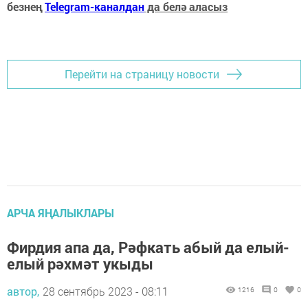
безнең
Telegram-каналдан
да белә аласыз
Перейти на страницу новости
АРЧА ЯҢАЛЫКЛАРЫ
Фирдия апа да, Рәфкать абый да елый-
елый рәхмәт укыды
автор,
28 сентябрь 2023 - 08:11
1216
0
0