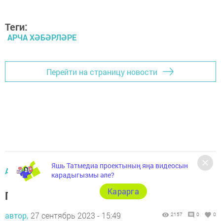
Теги:
АРЧА ХӘБӘРЛӘРЕ
Перейти на страницу новости
Яшь Татмедиа проектының яңа видеосын
АРЧА ЯҢАЛЫКЛАРЫ
карадыгызмы әле?
Карарга
Питомникта аю йөри?
автор,
27 сентябрь 2023 - 15:49
2157
0
0