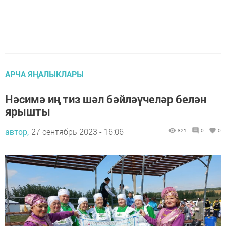
АРЧА ЯҢАЛЫКЛАРЫ
Нәсимә иң тиз шәл бәйләүчеләр белән
ярышты
автор,
27 сентябрь 2023 - 16:06
821
0
0