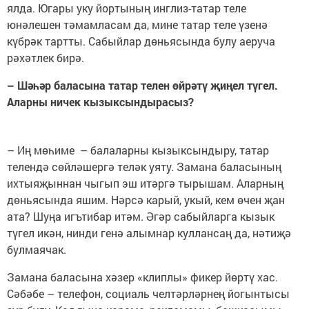
ялда. Югары уку йортының инглиз-татар теле
юнәлешен тәмамласам да, мине татар теле үзенә
күбрәк тартты. Сабыйлар дөньясында булу аеруча
рәхәтлек бирә.
– Шәһәр баласына татар телен өйрәтү җиңел түгел.
Аларны ничек кызыксындырасыз?
– Иң мөһиме – балаларны кызыксындыру, татар
телендә сөйләшергә теләк уяту. Замана баласының
ихтыяҗыннан чыгып эш итәргә тырышам. Аларның
дөньясында яшим. Нәрсә карый, укый, кем өчен җан
ата? Шуңа игътибар итәм. Әгәр сабыйларга кызык
түгел икән, нинди генә алымнар куллансаң да, нәтиҗә
булмаячак.
Замана баласына хәзер «клиплы» фикер йөртү хас.
Сәбәбе – телефон, социаль челтәрләрнең йогынтысы