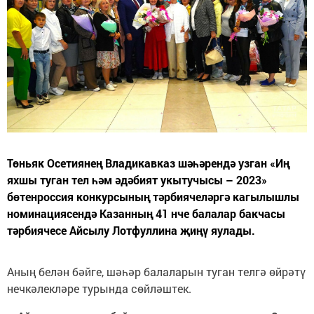
Төньяк Осетиянең Владикавказ шәһәрендә узган «Иң
яхшы туган тел һәм әдәбият укытучысы – 2023»
бөтенроссия конкурсының тәрбиячеләргә кагылышлы
номинациясендә Казанның 41 нче балалар бакчасы
тәрбиячесе Айсылу Лотфуллина җиңү яулады.
Аның белән бәйге, шәһәр балаларын туган телгә өйрәтү
нечкәлекләре турында сөйләштек.