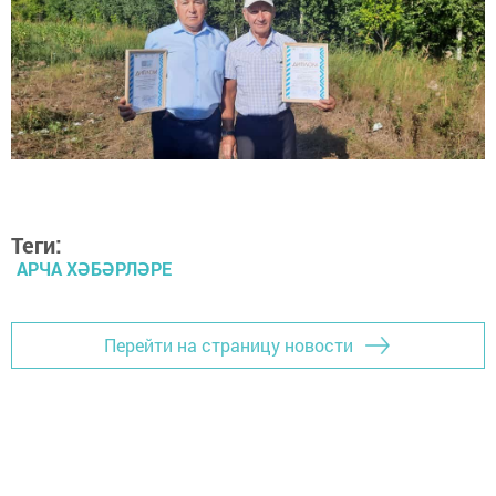
Теги:
АРЧА ХӘБӘРЛӘРЕ
Перейти на страницу новости