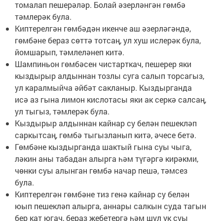
томалап пешерәләр. Болай әзерләнгән гөмбә
тәмлерәк була.
Киптерелгән гөмбәдән икенче аш әзерләгәндә,
гөмбәне бераз сөттә тотсаң, ул хуш ислерәк була,
йомшарып, тәмлеләнеп китә.
Шампиньон гөмбәсен чистарткач, пешерер яки
кыздырыр алдыннан тозлы суга салып торсагыз,
ул каралмыйча әйбәт сакланыр. Кыздырганда
исә аз гына лимон кислотасы яки ак серкә салсаң,
ул тыгыз, тәмлерәк була.
Кыздырыр алдыннан кайнар су белән пешекләп
саркытсаң, гөмбә тыгызланып китә, әчесе бетә.
Гөмбәне кыздырганда шактый гына суы чыга,
ләкин аны табадан алырга һәм түгәргә кирәкми,
чөнки суы алынган гөмбә начар пешә, тәмсез
була.
Киптерелгән гөмбәне тиз генә кайнар су белән
юып пешекләп алырга, аннары салкын суда тагын
бер кат югач, бераз җебетергә һәм шул ук суы