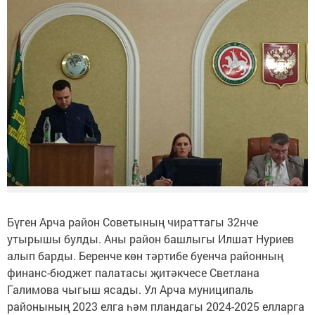
Бүген Арча район Советының чираттагы 32нче
утырышы булды. Аны район башлыгы Илшат Нуриев
алып барды. Беренче көн тәртибе буенча районның
финанс-бюджет палатасы җитәкчесе Светлана
Галимова чыгыш ясады. Ул Арча муниципаль
районының 2023 елга һәм пландагы 2024-2025 елларга