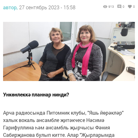
автор,
27 сентябрь 2023 - 15:58
913
0
0
Ункөнлеккә планнар нинди?
Арча радиосында Питомник клубы, "Яшь йөрәкләр"
халык вокаль ансамбле җитәкчесе Нәсимә
Гарифуллина һәм ансамбль җырчысы Фәния
Сабирҗанова булып китте. Алар "Җырларымда