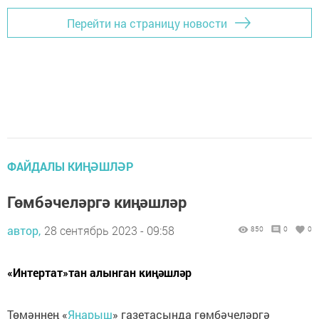
Перейти на страницу новости
ФАЙДАЛЫ КИҢӘШЛӘР
Гөмбәчеләргә киңәшләр
автор,
28 сентябрь 2023 - 09:58
850
0
0
«Интертат»тан алынган киңәшләр
Төмәннең «
Яңарыш
» газетасында гөмбәчеләргә