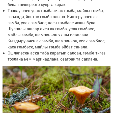
белән пешерергә куярга кирәк.
Тозлау өчен усак гөмбәсе, ак гөмбә, майлы гөмбә,
гөрәҗдә, йөнтәс гөмбә алына. Киптерү өчен ак
гөмбә, усак гөмбәсе, каен гөмбәсе яхшы була.
Шулпалы ашлар өчен ак гөмбә, усак гөмбәсе,
майлы гөмбә, шампиньон яхшы исәпләнә.
Кыздыру өчен ак гөмбә, шампиньон, усак гөмбәсе,
каен гөмбәсе, майлы гөмбә әйбәт санала.
Эшләпәсен аска таба каратып салсаң, гөмбә тигез
тозлана һәм маринадлана, озаграк та саклана.