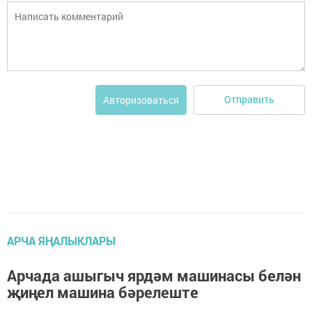
Отправить
Авторизоваться
АРЧА ЯҢАЛЫКЛАРЫ
Арчада ашыгыч ярдәм машинасы белән
җиңел машина бәрелеште