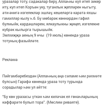
уразалар тоту, сәдакалар бирү, Аллаһны күп итеп зикер
итү, күп итеп Коръән уку, туганлык җепләрен ныгыту,
әти-әнигә изгелекләр эшләү, кешеләргә карата яхшы
гамәлләр кылу һ.б. Бу мөбарәк көннәрдән гафил
булмыйк, кардәшләрем, ялкаулыкны җиңеп, изгелекне
күбрәк кылырга тырышыйк.
Зөлхиҗҗә аеның 9 нчы (19 июль) көнендә ураза
тотуның фазыйләте.
Реклама
Пәйгамбәребездән (Аллаһның аңа сәламе һәм рәхмәте
булсын) Гарәфә көнендә ураза тоту турында
сорадылар һәм ул әйтте:
“Бу көн уразасы үткән һәм киләчәк ел гөнаһларының
кәффарәте булып тора”. (Мөслим риваяте).