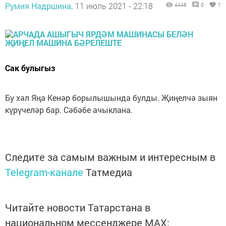
Румия Надршина,
11 июль 2021 - 22:18
4448
0
1
Сак булыгыз
Бу хәл Яңа Кенәр борылышында булды. Җиңелчә зыян
күрүчеләр бар. Сәбәбе ачыклана.
Следите за самым важным и интересным в
Telegram-канале
Татмедиа
Читайте новости Татарстана в
национальном мессенджере MАХ: