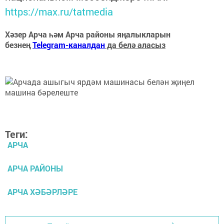
https://max.ru/tatmedia
Хәзер Арча һәм Арча районы яңалыкларын
безнең
Telegram-каналдан
да белә аласыз
Теги:
АРЧА
АРЧА РАЙОНЫ
АРЧА ХӘБӘРЛӘРЕ