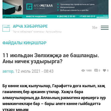
АРЧА ХӘБӘРЛӘРЕ
16+
"Арча хәбәрләре" газетасы - Арча районы
ФАЙДАЛЫ КИҢӘШЛӘР
11 июльдән Зөлхиҗҗә ае башланды.
Аны ничек уздырырга?
автор,
12 июль 2021 - 08:43
1988
0
0
Бу көнне хаҗ кылучылар, Гарәфәттә дога кылып, хаҗ
гамәленең бер әркәнен үтиләр. Хаҗга бара
алмаучыларның да Аллаһның рәхмәтенә ирешергә зур
мөмкинчекләре бар – бары әлеге көнне гыйбадәттә
үткәрү мөһим