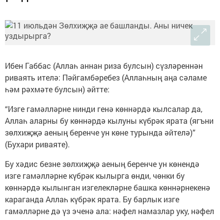
Ибен Габбас (Аллаһ аннан риза булсын) сүзләреннән
риваять ителә: Пәйгамбәребез (Аллаһның аңа сәламе
һәм рәхмәте булсын) әйтте:
“Изге гамәлләрне нинди генә көннәрдә кылсалар да,
Аллаһ аларны бу көннәрдә кылуны күбрәк ярата (ягъни
зөлхиҗҗә аеның беренче ун көне турында әйтелә)”
(Бухари риваяте).
Бу хәдис безне зөлхиҗҗә аеның беренче ун көнендә
изге гамәлләрне күбрәк кылырга өнди, чөнки бу
көннәрдә кылынган изгелекләрне башка көннәрнекенә
караганда Аллаһ күбрәк ярата. Бу барлык изге
гамәлләрне дә үз эченә ала: нәфел намазлар уку, нәфел