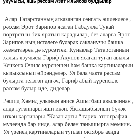
укучысы, яшь рәссам Азат Ильясов булдылар
Алар Татарстанның атказанган сәнгать эшлеклесе ,
рәссам Эрот Зарипов ясаган Габдулла Тукай
портретын бик яратып карадылар, без аларга Эрот
Зарипов ның истәлеге буларак сакланучы башка
хезмәтләрен дә күрсәттек. Кунаклар Татарстанның
халык язучысы Гариф Ахунов ясаган туган авылы
Кечкенә Өчиле күренешен һәм башка картиналарын
кызыксынып өйрәнделәр. Ул бала чакта рәссам
булырга теләгән дигәч, Гариф абый күренекле
рәссам булыр иде, диделәр.
Рәшид Хәмид улының әнисе Ашытбаш авылыннан ,
анда туганнары яши икән. Якташыбызның бүләк
иткән картинары “Казан арты “ тарих-этнография
музеенда бар инде, алар белән танышырга мөмкин.
Ул үзенең картиналарын туплап октябрь аенда