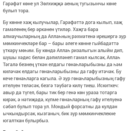
Гарәфәт көне ул Зөлхиҗҗә аеның тугызынчы көне
булып тора.
Бу көнне хаҗ кылучылар, Гарәфәттә дога кылып, хаҗ
гамәленең бер әркәнен үтиләр. Хаҗга бара
алмаучыларның да Аллаһның рәхмәтенә ирешергә зур
мөмкинчекләре бар – бары әлеге көнне гыйбадәттә
үткәрү мөһим. Бу көндә Аллаһ ризалыгын алыйм дип,
шушы хәдис белән дәлилләнеп гамәл кылсак, Аллаһ
Тәгалә безнең үткән елдагы гөнаһларыбызны да һәм
киләчәк елдагы гөнаһларыбызны да гафу итәчәк. Бу
кече гөнаһларга кагыла. Ә зур гөнаһларыбызның гафу
ителүен теләсәк, безгә тәүбәгә килү тиеш. Искиткеч:
авыр да түгел, бары тик бер генә көн ураза тотарга
кирәк, ә нәтиҗәдә, күпме гөнаһларның гафу ителүенә
сәбәп булып тора ул. Мондый форсатны да кулдан
ычкындырсак, кызганыч, бик зур мөмкинчеклекне
югалткан булырбыз.