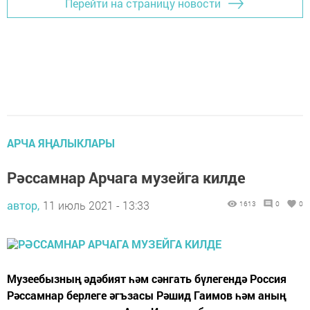
Перейти на страницу новости
АРЧА ЯҢАЛЫКЛАРЫ
Рәссамнар Арчага музейга килде
автор,
11 июль 2021 - 13:33
1613
0
0
Музеебызның әдәбият һәм сәнгать бүлегендә Россия
Рәссамнар берлеге әгъзасы Рәшид Гаимов һәм аның