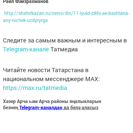
Раил Фәйзрахманов
http://shahrikazan.ru/news/din/11-iyuld-zlkhi-ae-bashlana-
any-nichek-uzdyryrga
Следите за самым важным и интересным в
Telegram-канале
Татмедиа
Читайте новости Татарстана в
национальном мессенджере MАХ:
https://max.ru/tatmedia
Хәзер Арча һәм Арча районы яңалыкларын
безнең
Telegram-каналдан
да белә аласыз