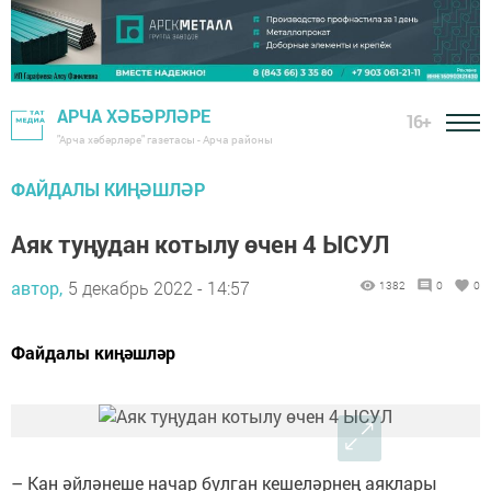
АРЧА ХӘБӘРЛӘРЕ
16+
"Арча хәбәрләре" газетасы - Арча районы
ФАЙДАЛЫ КИҢӘШЛӘР
Аяк туңудан котылу өчен 4 ЫСУЛ
автор,
5 декабрь 2022 - 14:57
1382
0
0
Файдалы киңәшләр
– Кан әйләнеше начар булган кешеләрнең аяклары