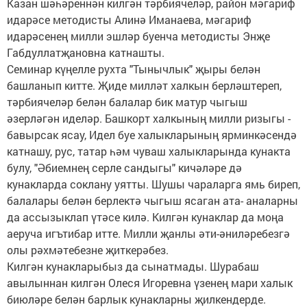
Казан шәһәреннән килгән тәрбиячеләр, район мәгариф
идарәсе методисты Алинә Иманаева, мәгариф
идарәсенең милли эшләр буенча методисты Энҗе
Габдуллатҗановна катнашты.
Семинар күңелле рухта "Тынычлык" җыры белән
башланып китте. Җиде милләт халкын берләштереп,
тәрбиячеләр белән балалар бик матур чыгыш
әзерләгән иделәр. Башкорт халкының милли ризыгы -
бавырсак ясау, Идел буе халыкларының ярминкәсендә
катнашу, рус, татар һәм чуваш халыкларында кунакта
булу, "Әбиемнең серле сандыгы" кичәләре дә
кунакларда соклану уятты. Шушы чараларга ямь биреп,
балалары белән берлектә чыгыш ясаган ата- аналарны
да ассызыклап үтәсе килә. Килгән кунаклар да моңа
аеруча игътибар итте. Милли җанлы әти-әниләребезгә
олы рәхмәтебезне җиткерәбез.
Килгән кунакларыбыз да сынатмады. Шурабаш
авылыннан килгән Олеся Игоревна үзенең мари халык
биюләре белән барлык кунакларны җилкендерде.