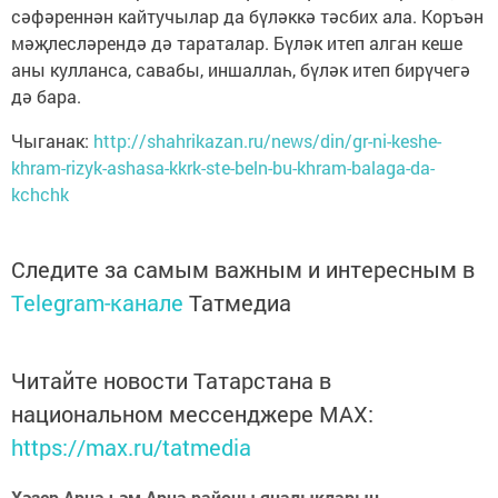
сәфәреннән кайтучылар да бүләккә тәсбих ала. Коръән
мәҗлесләрендә дә тараталар. Бүләк итеп алган кеше
аны кулланса, савабы, иншаллаһ, бүләк итеп бирүчегә
дә бара.
Чыганак:
http://shahrikazan.ru/news/din/gr-ni-keshe-
khram-rizyk-ashasa-kkrk-ste-beln-bu-khram-balaga-da-
kchchk
Следите за самым важным и интересным в
Telegram-канале
Татмедиа
Читайте новости Татарстана в
национальном мессенджере MАХ:
https://max.ru/tatmedia
Хәзер Арча һәм Арча районы яңалыкларын