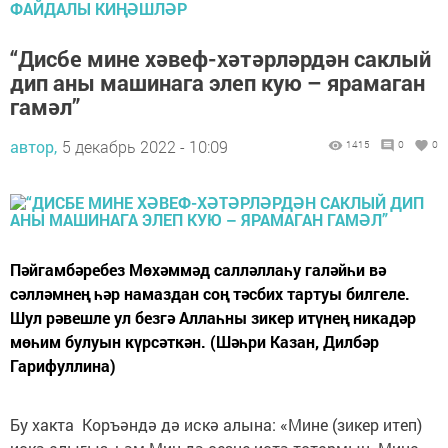
ФАЙДАЛЫ КИҢӘШЛӘР
“Дисбе мине хәвеф-хәтәрләрдән саклый
дип аны машинага элеп кую – ярамаган
гамәл”
автор,
5 декабрь 2022 - 10:09
1415
0
0
Пәйгамбәребез Мөхәммәд салләллаһу галәйһи вә
сәлләмнең һәр намаздан соң тәсбих тартуы билгеле.
Шул рәвешле ул безгә Аллаһны зикер итүнең никадәр
мөһим булуын күрсәткән. (Шәһри Казан, Дилбәр
Гарифуллина)
Бу хакта Коръәндә дә искә алына: «Мине (зикер итеп)