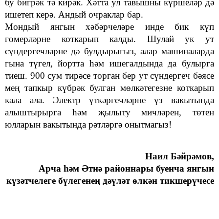
бу бигрәк тә кирәк.
Хәтта ул тавышны күршеләр дә
ишетеп керә. Андый очраклар бар.
Мондый янгын хәбәрчеләре инде бик күп
гомерләрне коткарып калды. Шулай ук ут
сүндергечләрне дә булдырыгыз, алар машиналарда
гына түгел, йортта һәм ишегалдында да булырга
тиеш. 900 сум тирәсе торган бер ут сүндергеч бәясе
мең тапкыр күбрәк булган мөлкәтегезне коткарып
кала ала. Электр үткәргечләрне үз вакытында
алыштырырга һәм җылыту мичләрен, төтен
юлларын вакытында рәтләргә онытмагыз!
Наил Бәйрәмов,
Арча һәм Әтнә районнары буенча янгын
күзәтчелеге б
ү
легенең дәүләт өлкән тикшерүчесе