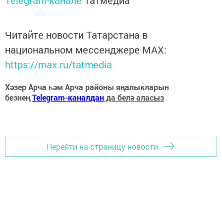
Telegram-канале
Татмедиа
Читайте новости Татарстана в
национальном мессенджере MАХ:
https://max.ru/tatmedia
Хәзер Арча һәм Арча районы яңалыкларын
безнең
Telegram-каналдан
да белә аласыз
Перейти на страницу новости