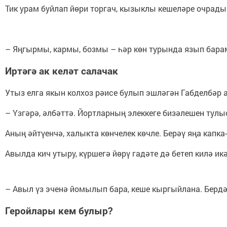
Тик урам буйлап йөри торгач, кызыклы кешеләре очрады
– Яңгырмы, кармы, бозмы – һәр көн турында язып барам
Иртәгә
ак
келәт
салачак
Утыз елга якын колхоз рәисе булып эшләгән Габделбәр а
– Үзгәрә, әлбәттә. Йортларның элеккеге бизәлешен тул
Аның әйтүенчә, халыкта көнчелек көчле. Берәү яңа капк
Авылда кич утыру, күршегә йөрү гадәте дә бетеп килә и
– Авыл үз эченә йомылып бара, кеше кыргыйлана. Бердә
Геройлары
кем
булыр
?