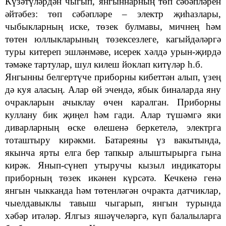
Күзәтүләрдән чыгып, янгыннарның төп сәбәпләрен
әйтәбез: төп
сәбәпләре
–
электр җиһазлары,
чыбыкларның иске, төзек булмавы, мичнең һәм
төтен юллыкларының төзексезлеге, кагыйдәләргә
туры китереп эшләнмәве, исерек хәлдә урын-җирдә
тәмәке тартулар, шул килеш йоклап китүләр һ.б.
Янгынны белгертүче приборны кибеттән алып, үзең
дә куя аласың.
Алар өй эчендә, ябык биналарда яну
очракларын ачыклау өчен каралган. Приборны
куллану бик җиңел һәм гади. Алар түшәмгә яки
диварларның өске өлешенә беркетелә, электрга
тоташтыру кирәкми.
Батареяны үз вакытында,
якынча ярты елга бер тапкыр алыштырырга гына
кирәк. Янып
-
сүнеп утыручы
кызыл индикаторы
приборның төзек икәнен
күрсәтә. Кечкенә генә
янгын чыкканда һәм төтенләгән очракта
датчиклар,
чыелдавыклы тавыш чыгарып, янгын турында
хәбәр итәләр. Ялгыз яшәүчеләргә, күп балалыларга