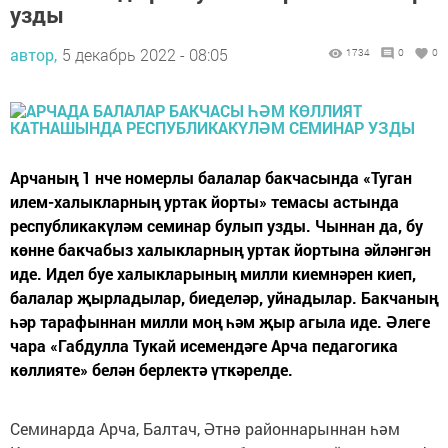
узды
автор,
5 декабрь 2022 - 08:05
1734
0
0
Арчаның 1 нче номерлы балалар бакчасында «Туган
илем-халыкларның уртак йорты» темасы астында
республикакүләм семинар булып узды. Чыннан да, бу
көнне бакчабыз халыкларның уртак йортына әйләнгән
иде. Идел буе халыкларының милли киемнәрен киеп,
балалар җырладылар, биеделәр, уйнадылар. Бакчаның
һәр тарафыннан милли моң һәм җыр агыла иде. Әлеге
чара «Габдулла Тукай исемендәге Арча педагогика
көллияте» белән берлектә үткәрелде.
Семинарда Арча, Балтач, Әтнә районнарыннан һәм