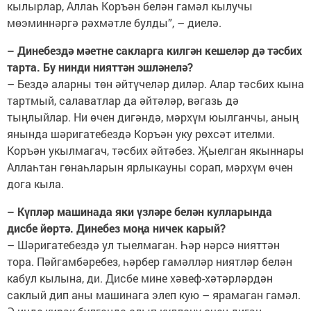
кылырлар, Аллаһ Коръән белән гамәл кылучы
мөэминнәргә рәхмәтле булды”, – диелә.
– Динебездә мәетне сакларга килгән кешеләр дә тәсбих
тарта. Бу нинди нияттән эшләнелә?
– Бездә аларны төн әйтүчеләр диләр. Алар тәсбих кына
тартмый, салаватлар да әйтәләр, вәгазь дә
тыңлыйлар. Ни өчен дигәндә, мәрхүм юылганчы, аның
янында шәригатебездә Коръән уку рөхсәт ителми.
Коръән укылмагач, тәсбих әйтәбез. Җыелган якыннары
Аллаһтан гөнаһларын ярлыкауны сорап, мәрхүм өчен
дога кыла.
– Күпләр машинада яки үзләре белән кулларында
дисбе йөртә. Динебез моңа ничек карый?
– Шәригатебездә ул тыелмаган. Һәр нәрсә нияттән
тора. Пәйгамбәребез, һәрбер гамәлләр ниятләр белән
кабул кылына, ди. Дисбе мине хәвеф-хәтәрләрдән
саклый дип аны машинага элеп кую – ярамаган гамәл.