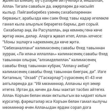
җыентыгыннан). Бу сүзләрне әйтүчеләргә, иншаллаһ,
Аллаһ Тәгалә савабын да, әҗерләрен дә насыйп
кылыр. Пәйгамбәребез үзенең сәхабәләреннән
бервакыт, арабызда көн саен Өхед тавы кадәр игелекле
гамәл кыла алырлык берәрегез бармы, дип сорый.
Сәхабәләр аңа, йә Расүлаллаһ, аңа кемнең генә көче
җитәр икән, диләр. Аларга җавап итеп, Аллаһ илчесе:
“Моны эшләргә һәркемнең дә көче җитә.
“Сөбеханаллаһи” кәлимәсенең савабы Өхед тавыннан
зуррак, «Лә иләһә иллаллаһ» кәлимәсенең савабы Өхед
тавыннан олырак, “әлхәмделилләһ” кәлимәсенең
савабы Өхед тавыннан күбрәк, “Аллаһу әкбәр”
кәлимәсенең савабы Өхед тавыннан биегрәк, ди”. Изге
Китапның “Әхзаб” (“Гаскәрләр”) сүрәсенең 41-43 нче
аятьләрендә дә: “Ий мөэминнәр, Аллаһны күп зекер
итегез. Иртән дә, кичен дә Аны мактап тәсбих әйтегез.
Аллаһ Коръән белән иман яктылыгын вә һидәят юлын
күрсәтер, фәрештәләр исә Коръән белән гамәл кылучы
мөэминнәр өчен Аллаһыдан ярдәм сорап дога