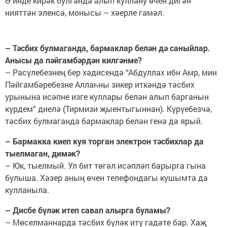
Ә инде кирәк булганда алып куллану өчен дигән
нияттән эленсә, монысы – хәерле гамәл.
– Тәсбих булмаганда, бармаклар белән дә саныйлар.
Анысы да пәйгамбәрдән килгәнме?
– Расүлебезнең бер хәдисендә “Абдуллах ибн Амр, мин
Пәйгамбәребезне Аллаһны зикер иткәндә тәсбих
урынына исәпне изге куллары белән алып барганын
күрдем” диелә (Тирмизи җыентыгыннан). Күрүебезчә,
тәсбих булмаганда бармаклар белән генә дә ярый.
– Бармакка киеп куя торган электрон тәсбихлар да
тыелмаган, димәк?
– Юк, тыелмый. Ул бит төгәл исәпләп барырга гына
булыша. Хәзер аның өчен телефондагы кушымта да
кулланыла.
– Дисбе бүләк итеп савап алырга буламы?
– Мөселманнарда тәсбих бүләк итү гадәте бар. Хаҗ