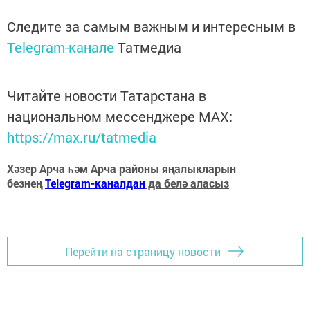
Следите за самым важным и интересным в
Telegram-канале
Татмедиа
Читайте новости Татарстана в
национальном мессенджере MАХ:
https://max.ru/tatmedia
Хәзер Арча һәм Арча районы яңалыкларын
безнең
Telegram-каналдан
да белә аласыз
Перейти на страницу новости