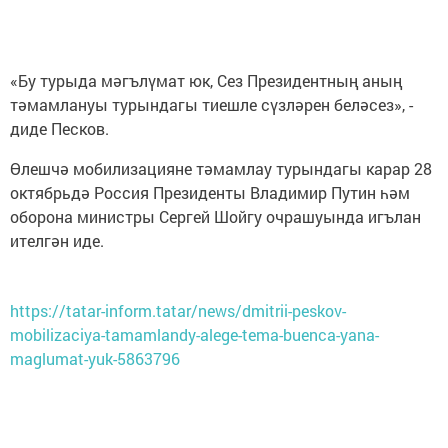
«Бу турыда мәгълүмат юк, Сез Президентның аның
тәмамлануы турындагы тиешле сүзләрен беләсез», -
диде Песков.
Өлешчә мобилизацияне тәмамлау турындагы карар 28
октябрьдә Россия Президенты Владимир Путин һәм
оборона министры Сергей Шойгу очрашуында игълан
ителгән иде.
https://tatar-inform.tatar/news/dmitrii-peskov-
mobilizaciya-tamamlandy-alege-tema-buenca-yana-
maglumat-yuk-5863796