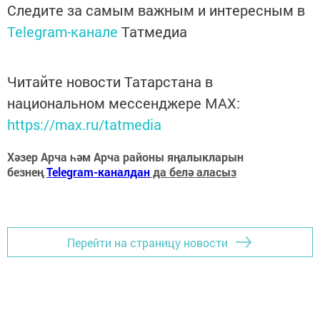
Следите за самым важным и интересным в
Telegram-канале
Татмедиа
Читайте новости Татарстана в
национальном мессенджере MАХ:
https://max.ru/tatmedia
Хәзер Арча һәм Арча районы яңалыкларын
безнең
Telegram-каналдан
да белә аласыз
Перейти на страницу новости