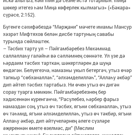
искә алыгыз, һәм Мин дә сезне истә тотармын. Миңа
шөкер итегез һәм Миңа көферлек кылмагыз» («Бәкара»
сүрәсе, 2:152).
Бүгенге сәхифәбездә “Мәрҗани” мәчете имамы Мансур
хәзрәт Мифтяхов белән дисбе тартуның савабы
турында сөйләштек.
– Тәсбих тарту ул – Пәйгамбәребез Мөхәммәд
салләллаһу галәйһи вә сәлләмнең сөннәте. Ул үзе дә
һәрдаим тәсбих тарткан, шәкертләрен дә шуңа
өндәгән. Белүегезчә, намазны укып бетергәч, утыз өчәр
тапкыр “сөбханаллаһ”, “әлхәмделилләһ”, “Аллаһу әкбәр”
дип әйтеп тәсбих тартабыз. Ни өчен утыз өч дигән
сорау туарга мөмкин. Пәйгамбәребезнең бер
хәдисеннән күренгәнчә, “Расүлебез, һәрбер фарыз
намаздан соң, утыз өч тәсбих, ягъни сөбханаллаһ, утыз
өч тәһмид, ягъни әлхәмделилләһ, утыз өч тәкбир, ягъни
Аллаһу әкбәр, дип әйтүчеләрнең әлеге сүзләре
әҗереннән өмете өзелмәс, ди” (Мөслим