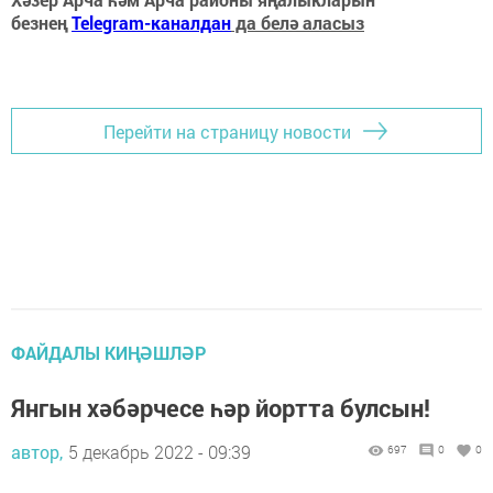
безнең
Telegram-каналдан
да белә аласыз
Перейти на страницу новости
ФАЙДАЛЫ КИҢӘШЛӘР
Янгын хәбәрчесе һәр йортта булсын!
автор,
5 декабрь 2022 - 09:39
697
0
0