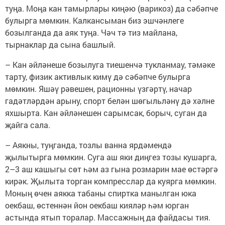
туңа. Моңа кан тамырлары киңәю (варикоз) да сәбәпче
булырга мөмкин. Калкансыман биз эшчәнлеге
бозылганда да аяк туңа. Чәч тә тиз майлана,
тырнаклар да сына башлый.
– Кан әйләнеше бозылуга тиешенчә тукланмау, тәмәке
тарту, физик активлык кимү дә сәбәпче булырга
мөмкин. Яшәү рәвешен, рационны үзгәртү, начар
гадәтләрдән арыну, спорт белән шөгыльләнү дә хәлне
яхшырта. Кан әйләнешен сарымсак, борыч, суган да
җайга сала.
– Аякны, туңганда, тозлы ванна ярдәмендә
җылытырга мөмкин. Суга аш яки диңгез тозы кушарга,
2–3 аш кашыгы сөт һәм аз гына розмарин мае өстәргә
кирәк. Җылыта торган компресслар да куярга мөмкин.
Моның өчен аякка табаны спиртка манылган юка
оекбаш, өстеннән йон оекбаш кияләр һәм юрган
астында ятып торалар. Массажның да файдасы тия.