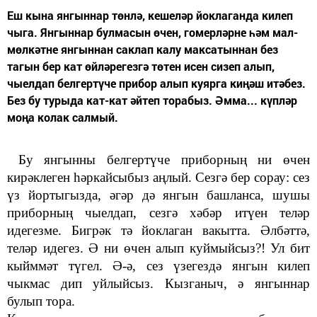
Еш кына янгыннар төнлә, кешеләр йоклаганда килеп
чыга. Янгыннар булмасын өчен, гомерләрне һәм мал-
мөлкәтне янгыннан саклап калу максатыннан без
тагын бер кат өйләрегезгә төтен исен сизеп алып,
чыелдап белгертүче прибор алып куярга киңәш итәбез.
Без бу турыда кат-кат әйтеп торабыз. Әмма... күпләр
моңа колак салмый.
Бу янгынны белгертүче приборның ни өчен
кирәклеген һәркайсыбыз аңлый. Сезгә бер сорау: сез
ү
з йортыгызда, әгәр дә янгын башланса, шушы
приборның чыелдап, сезгә хәбәр итүен теләр
идегезме. Бигрәк тә йоклаган вакытта. Әлбәттә,
теләр идегез. Ә ни өчен алып куймыйсыз?! Ул бит
кыйммәт түгел. Ә-ә, сез үзегездә янгын килеп
чыкмас дип уйлыйсыз. Кызганыч, ә янгыннар
булып тора.