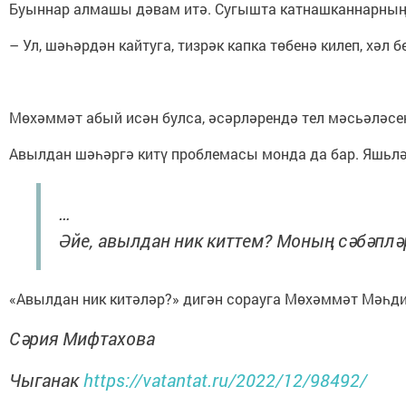
Буыннар алмашы дәвам итә. Сугышта катнашканнарның, 
– Ул, шәһәрдән кайтуга, тизрәк капка төбенә килеп, хә
Мөхәммәт абый исән булса, әсәрләрендә тел мәсьәләсен
Авылдан шәһәргә китү проблемасы монда да бар. Яшьләр
…
Әйе
,
авылдан
ник
киттем
?
Моның
сәбәплә
«Авылдан ник китәләр?» дигән сорауга Мөхәммәт Мәһдиев
Сәрия Мифтахова
Чыганак
https://vatantat.ru/2022/12/98492/