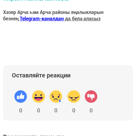
Хәзер Арча һәм Арча районы яңалыкларын
безнең
Telegram-каналдан
да белә аласыз
Оставляйте реакции
0
0
0
0
0