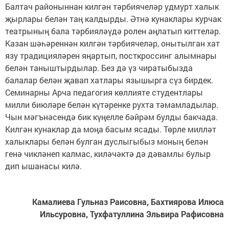
Балтач районыннан килгән тәрбиячеләр удмурт халык
җырлары белән таң калдырды. Әтнә кунаклары курчак
театрының бала тәрбияләүдә ролен аңлатып киттеләр.
Казан шәһәреннән килгән тәрбиячеләр, онытылган хат
язу традицияләрен яңартып, посткроссинг алымнары
белән таныштырдылар. Без дә үз чиратыбызда
балалар белән җавап хатлары язышырга сүз бирдек.
Семинарны Арча педагогия көллияте студентлары
милли биюләре белән күтәренке рухта тәмамладылар.
Чын мәгънәсендә бик күңелле бәйрәм булды бакчада.
Килгән кунаклар да моңа басым ясады. Төрле милләт
халыклары белән булган дуслыгыбыз моның белән
генә чикләнеп калмас, киләчәктә дә дәвамлы булыр
дип ышанасы килә.
Камалиева Гульназ Раисовна, Бахтиярова Илюса
Ильсуровна, Тухфатуллина Эльвира Рафисовна