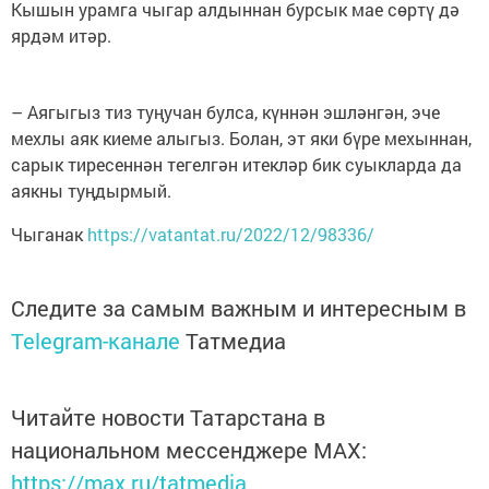
Кышын урамга чыгар алдыннан бурсык мае сөртү дә
ярдәм итәр.
– Аягыгыз тиз туңучан булса, күннән эшләнгән, эче
мехлы аяк киеме алыгыз. Болан, эт яки бүре мехыннан,
сарык тиресеннән тегелгән итекләр бик суыкларда да
аякны туңдырмый.
Чыганак
https://vatantat.ru/2022/12/98336/
Следите за самым важным и интересным в
Telegram-канале
Татмедиа
Читайте новости Татарстана в
национальном мессенджере MАХ:
https://max.ru/tatmedia