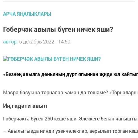
АРЧА ЯҢАЛЫКЛАРЫ
Гөберчәк авылы бүген ничек яши?
автор,
5 декабрь 2022 - 14:50
«Безнең авылга дөньяның дүрт ягыннан җиде юл кайтып
Масра басуына торналар һаман да төшәме? «Торналарны 
Иң
гадәти
авыл
Гөберчәктә бүген 260 кеше яши. Элеккеге белән чагыштыр
– Авылыгызда нинди үзенчәлекләр, аерылып торган кешелә