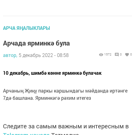
АРЧА ЯҢАЛЫКЛАРЫ
Арчада ярминкә була
автор,
5 декабрь 2022 - 08:58
1572
0
0
10 декабрь, шимбә көнне ярминкә булачак
Арчаның Җиңү паркы каршындагы мәйданда иртәнге
7дә башлана. Ярминкәгә рәхим итегез
Следите за самым важным и интересным в