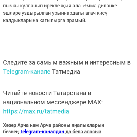
пычкы кулланып ирекле җыя ала. Әмма диләнке
эшләре уздырылган урыннардагы агач кисү
калдыкларына кагылырга ярамый.
Следите за самым важным и интересным в
Telegram-канале
Татмедиа
Читайте новости Татарстана в
национальном мессенджере MАХ:
https://max.ru/tatmedia
Хәзер Арча һәм Арча районы яңалыкларын
безнең
Telegram-каналдан
да белә аласыз