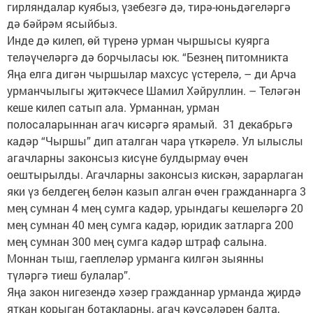
гирляндалар куябыз, үзебезгә дә, тирә-юньдәгеләргә
дә бәйрәм ясыйбыз.
Инде дә килеп, өй түренә урман чыршысы куярга
теләүчеләргә дә борчыласы юк. “Безнең питомникта
Яңа елга дигән чыршылар махсус үстерелә, – ди Арча
урманчылыгы җитәкчесе Шамил Хәйруллин. – Теләгән
кеше килеп сатып ала. Урманнан, урман
полосаларыннан агач кисәргә ярамый. 31 декабрьгә
кадәр “Чыршы” дип аталган чара үткәрелә. Ул ылыслы
агачларны законсыз кисүне булдырмау өчен
оештырылды. Агачларны законсыз кискән, зарарлаган
яки үз белдегең белән казып алган өчен гражданнарга 3
мең сумнан 4 мең сумга кадәр, урындагы кешеләргә 20
мең сумнан 40 мең сумга кадәр, юридик затларга 200
мең сумнан 300 мең сумга кадәр штраф салына.
Моннан тыш, гаеплеләр урманга килгән зыянны
түләргә тиеш булалар”.
Яңа закон нигезендә хәзер гражданнар урманда җирдә
яткан корыган ботакларны, агач кәүсәләрен балта,