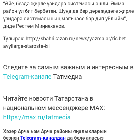
“Әйе, бездә җирле үзидарә системасы эшли. Әмма
район ул бит бербөтен. Шуңа да бер дәрәҗәдәге җирле
үзидарә системасының мәгънәсе бар дип уйлыйм”, -
диде Рөстәм Миңнеханов.
Тулырак: http://shahrikazan.ru/news/yazmalar/ris-bet-
avyllarga-starosta-kil
Следите за самым важным и интересным в
Telegram-канале
Татмедиа
Читайте новости Татарстана в
национальном мессенджере MАХ:
https://max.ru/tatmedia
Хәзер Арча һәм Арча районы яңалыкларын
безнең
Telegram-каналдан
да белә аласыз