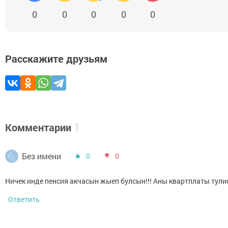
0
0
0
0
0
Расскажите друзьям
Комментарии
1
Без имени
0
0
Ничек инде пенсия акчасын жыеп булсын!!! Аны квартплаты ту
Ответить