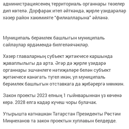
администрациясенең территориаль органнары төзелер
дип көтелә. Дорфарак итеп әйткәндә, җирле үзидарәләр
хәзер район хакимияте “филиалларына” әйләнә.
Муниципаль берәмлек башлыгын муниципаль
сайлаулар ярдәмендә билгеләячәкләр.
Хәзер главаларның субъект җитәкчесе каршында
җаваплылыгы да арта. Әгәр дә җирле үзидарә
органнары эшчәнлеге нәтиҗәләре белән субъект
җитәкчесе канәгать түгел икән, ул муниципаль
берәмлек башлыгын отставкага да җибәрергә мөмкин.
Закон проекты 2023 елның 1 гыйнварыннан үз көченә
керә. 2028 елга кадәр күчеш чоры булачак.
Утырышта катнашкан Татарстан Президенты Рөстәм
Миңнеханов та закон проектын хуплавын белдерде.