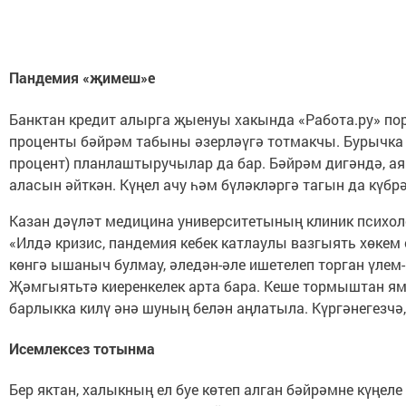
Пандемия «җимеш»е
Банктан кредит алырга җыенуы хакында «Работа.ру» пор
проценты бәйрәм табыны әзерләүгә тотмакчы. Бурычка а
процент) планлаштыручылар да бар. Бәйрәм дигәндә, ая
аласын әйткән. Күңел ачу һәм бүләкләргә тагын да күбрә
Казан дәүләт медицина университетының клиник психо
«Илдә кризис, пандемия кебек катлаулы вазгыять хөкем 
көнгә ышаныч булмау, әледән-әле ишетелеп торган үлем-к
Җәмгыятьтә киеренкелек арта бара. Кеше тормыштан ямь
барлыкка килү әнә шуның белән аңлатыла. Күргәнегезчә, 
Исемлексез тотынма
Бер яктан, халыкның ел буе көтеп алган бәйрәмне күңел