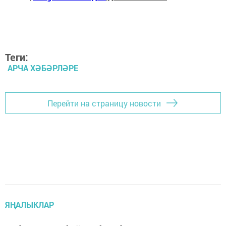
Теги:
АРЧА ХӘБӘРЛӘРЕ
Перейти на страницу новости
ЯҢАЛЫКЛАР