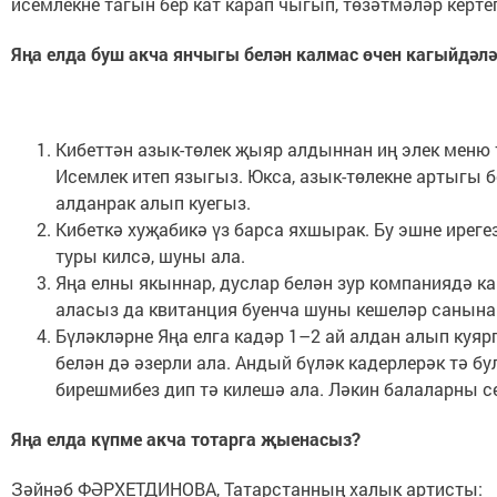
исемлекне тагын бер кат карап чыгып, төзәтмәләр кертег
Яңа елда буш акча янчыгы белән калмас өчен кагыйдәл
Кибеттән азык-төлек җыяр алдыннан иң элек меню т
Исемлек итеп языгыз. Юкса, азык-төлекне артыгы 
алданрак алып куегыз.
Кибеткә хуҗабикә үз барса яхшырак. Бу эшне ирег
туры килсә, шуны ала.
Яңа елны якыннар, дуслар белән зур компаниядә к
аласыз да квитанция буенча шуны кешеләр санына б
Бүләкләрне Яңа елга кадәр 1–2 ай алдан алып куяр
белән дә әзерли ала. Андый бүләк кадерлерәк тә бу
бирешмибез дип тә килешә ала. Ләкин балаларны сөе
Яңа елда күпме акча тотарга җыенасыз?
Зәйнәб ФӘРХЕТДИНОВА, Татарстанның халык артисты: