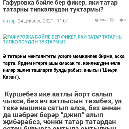
Гафуровка бәйле бер фикер, яки татар
татарны типкәләүдән туктармы?
автор,
24 декабрь 2021 - 11:07
1959
0
0
Ә татарны менталитеты үсәргә мөмкинлек бирми, аска
тарта. Ярдәм итәргә ашыкмасак та, көнләшүдән әллә
ниләр эшләп ташларга булдырабыз, анысы ("Шәһри
Казан").
Күршебез ике катлы йорт салып
чыкса, без өч катлысын төзибез, ул
текә машина сатып алса, без аннан
да шәбрәк берәр “джип” алып
җибәрәбез, чөнки татар татардан
өстен булырга омтыла омтылуын,