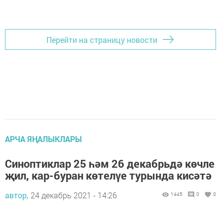
Перейти на страницу новости
АРЧА ЯҢАЛЫКЛАРЫ
Синоптиклар 25 һәм 26 декабрьдә көчле
җил, кар-буран көтелүе турында кисәтә
автор,
24 декабрь 2021 - 14:26
1445
0
0