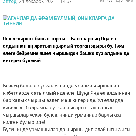
автор,
24 декабрь 2021 - 14:57
1495
0
0
Яшел чыршы басып торчы... Балаларның Яңа ел
алдыннан иң яратып җырлый торган җыры бу. Һәм
әлеге бәйрәмне яшел чыршыдан башка күз алдына да
китереп булмый.
Безнең балалар үскән елларда ясалма чыршылар
кибетләрдә сатылмый иде әле. Шуңа Яңа ел алдыннан
бар халык чыршы эзләп мәш килер иде. Ул елларда
киселгән, бәйрәмнәр үткәч чыгарып ташланган
чыршылар үскән булса, нинди урманнар барлыкка
килгән булыр иде!
Бүген инде урманчылар да чыршы дип алай ыгы-зыгы