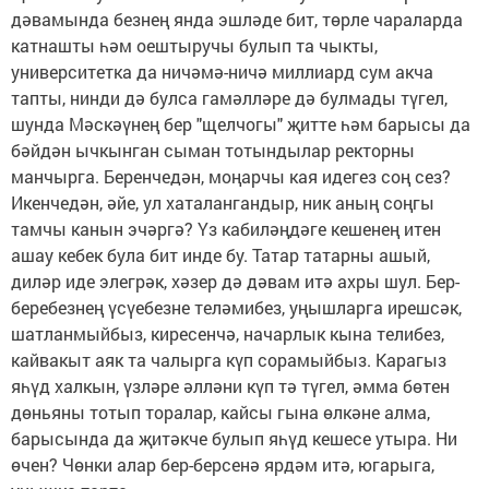
дәвамында безнең янда эшләде бит, төрле чараларда
катнашты һәм оештыручы булып та чыкты,
университетка да ничәмә-ничә миллиард сум акча
тапты, нинди дә булса гамәлләре дә булмады түгел,
шунда Мәскәүнең бер "щелчогы" җитте һәм барысы да
бәйдән ычкынган сыман тотындылар ректорны
манчырга. Беренчедән, моңарчы кая идегез соң сез?
Икенчедән, әйе, ул хаталангандыр, ник аның соңгы
тамчы канын эчәргә? Үз кабиләңдәге кешенең итен
ашау кебек була бит инде бу. Татар татарны ашый,
диләр иде элегрәк, хәзер дә дәвам итә ахры шул. Бер-
беребезнең үсүебезне теләмибез, уңышларга ирешсәк,
шатланмыйбыз, киресенчә, начарлык кына телибез,
кайвакыт аяк та чалырга күп сорамыйбыз. Карагыз
яһүд халкын, үзләре әлләни күп тә түгел, әмма бөтен
дөньяны тотып торалар, кайсы гына өлкәне алма,
барысында да җитәкче булып яһүд кешесе утыра. Ни
өчен? Чөнки алар бер-берсенә ярдәм итә, югарыга,