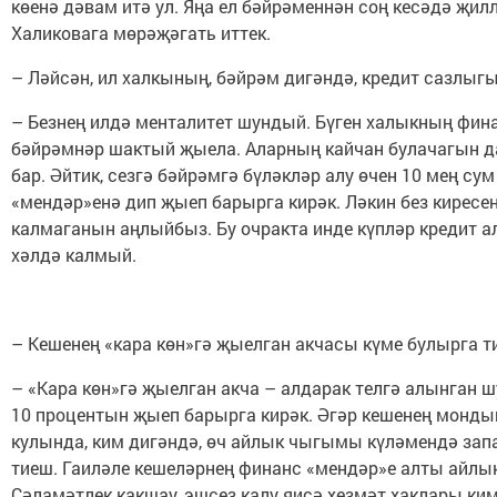
көенә дәвам итә ул. Яңа ел бәйрәменнән соң кесәдә җил
Халиковага мөрәҗәгать иттек.
– Ләйсән, ил халкының, бәйрәм дигәндә, кредит сазлыгы
– Безнең илдә менталитет шундый. Бүген халыкның финан
бәйрәмнәр шактый җыела. Аларның кайчан булачагын да
бар. Әйтик, сезгә бәйрәмгә бүләкләр алу өчен 10 мең с
«мендәр»енә дип җыеп барырга кирәк. Ләкин без киресен
калмаганын аңлыйбыз. Бу очракта инде күпләр кредит 
хәлдә калмый.
– Кешенең «кара көн»гә җыелган акчасы күме булырга т
– «Кара көн»гә җыелган акча – алдарак телгә алынган шу
10 процентын җыеп барырга кирәк. Әгәр кешенең мондый 
кулында, ким дигәндә, өч айлык чыгымы күләмендә запа
тиеш. Гаиләле кешеләрнең финанс «мендәр»е алты айлык
Сәламәтлек какшау, эшсез калу яисә хезмәт хаклары ким