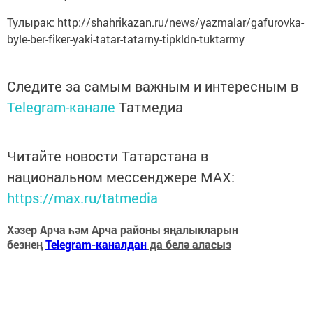
Тулырак: http://shahrikazan.ru/news/yazmalar/gafurovka-
byle-ber-fiker-yaki-tatar-tatarny-tipkldn-tuktarmy
Следите за самым важным и интересным в
Telegram-канале
Татмедиа
Читайте новости Татарстана в
национальном мессенджере MАХ:
https://max.ru/tatmedia
Хәзер Арча һәм Арча районы яңалыкларын
безнең
Telegram-каналдан
да белә аласыз