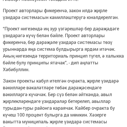
Проект авторлары фикеренчә, закон илдә җирле
үзидарә системасын камилләштерүгә юнәлдерелгән.
“Проект нигезендә иң зур үзгәрешләр бер дәрәҗәдәге
үзидарәгә күчү белән бәйле. Проект авторлары
фикеренчә, бер дәрәҗәле үзидарә системасы төзү
урыннарда яңа система булдырырга ярдәм итәчәк.
Аның нигезендә территориаль принцип түгел, ә халыкка
бәйле булу принципы ятачак”, - дип аңлатты
Хәбибуллин.
Закон проекты кабул ителгән очракта, җирле үзидарә
вәкилләре вәкаләтләре төбәк дәрәҗәсендәге
вәкилләргә күчәчәк. Бер сүз белән әйткәндә, авыл
җирлекләрендәге үзидарәләр бетерелеп, авыллар
турыдан-туры районга караячак. Кайбер очракта бу
күчеш 100 процент булырга да мөмкин. Хәзерге
вакытта муниципаль җирле үзидарә системасы