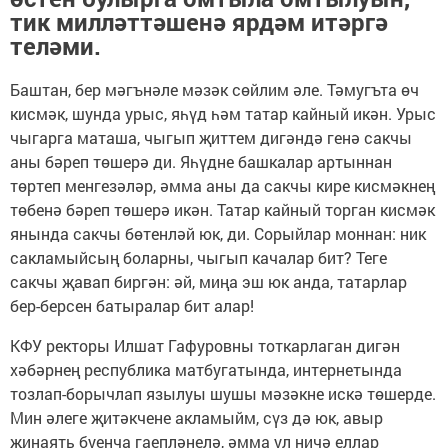
тик милләттәшенә ярдәм итәргә
теләми.
Баштан, бер мәгънәле мәзәк сөйлим әле. Тәмугъта өч
кисмәк, шунда урыс, яһүд һәм татар кайный икән. Урыс
чыгарга маташа, чыгып җиттем дигәндә генә сакчы
аны бәреп төшерә ди. Яһүдне башкалар артыннан
төртеп менгезәләр, әмма аны да сакчы кире кисмәкнең
төбенә бәреп төшерә икән. Татар кайный торган кисмәк
янында сакчы бөтенләй юк, ди. Сорыйлар моннан: ник
сакламыйсың боларны, чыгып качалар бит? Теге
сакчы җавап биргән: әй, миңа эш юк анда, татарлар
бер-берсен батыралар бит алар!
КФУ ректоры Илшат Гафуровны тоткарлаган дигән
хәбәрнең республика матбугатында, интернетында
тозлап-борычлап язылуы шушы мәзәкне искә төшерде.
Мин әлеге җитәкчене акламыйм, сүз дә юк, авыр
җинаять буенча гаепләнелә, әмма ул ничә еллар