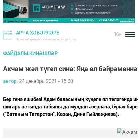
АРЧА ХӘБӘРЛӘРЕ
16+
"Арча хәбәрләре" газетасы - Арча районы
ФАЙДАЛЫ КИҢӘШЛӘР
Акчам жәл түгел сина: Яңа ел бәйрәменн
автор,
24 декабрь 2021 - 15:00
Бер генә яшибез! Адәм баласының күңеле ял теләгәндә и
шигарь астында табыны да мулдан әзерләнә, бүләк бире
("Ватаным Татарстан", Казан, Динә Гыйлаҗиева).