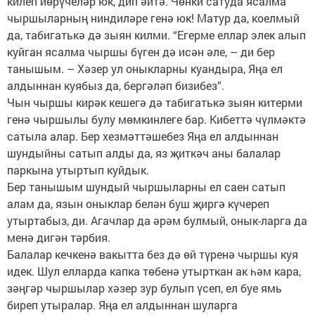
килеп йөрүчеләр юк, дип әйтә. Чөнки сатуда ясалма
чыршыларның ниндиләре генә юк! Матур да, коелмый
да, табигатькә дә зыян килми. “Егерме еллар элек алып
куйган ясалма чыршы бүген дә исән әле, – ди бер
танышым. – Хәзер ул оныкларны куандыра, Яңа ел
алдыннан куябыз да, бергәләп бизибез”.
Чын чыршы кирәк кешегә дә табигатькә зыян китерми
генә чыршылы булу мөмкинлеге бар. Кибеттә чүлмәктә
сатыла алар. Бер хезмәттәшебез Яңа ел алдыннан
шундыйны сатып алды да, яз җиткәч аны балалар
паркына утыртып куйдык.
Бер танышым шундый чыршыларны ел саен сатып
алам да, язын оныклар белән буш җиргә күчереп
утыртабыз, ди. Агачлар да әрәм булмый, онык-ларга да
менә дигән тәрбия.
Балалар кечкенә вакытта без дә өй түренә чыршы куя
идек. Шул елларда капка төбенә утырткан ак һәм кара,
зәңгәр чыршылар хәзер зур булып үсеп, ел буе ямь
биреп утыралар. Яңа ел алдыннан шуларга