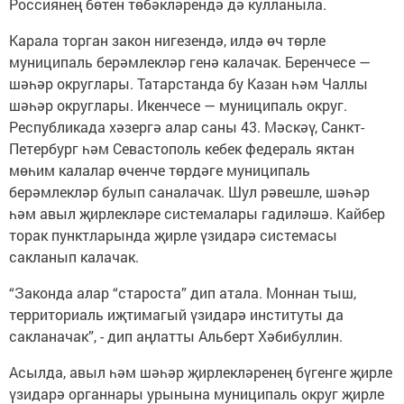
Россиянең бөтен төбәкләрендә дә кулланыла.
Карала торган закон нигезендә, илдә өч төрле
муниципаль берәмлекләр генә калачак. Беренчесе —
шәһәр округлары. Татарстанда бу Казан һәм Чаллы
шәһәр округлары. Икенчесе — муниципаль округ.
Республикада хәзергә алар саны 43. Мәскәү, Санкт-
Петербург һәм Севастополь кебек федераль яктан
мөһим калалар өченче төрдәге муниципаль
берәмлекләр булып саналачак. Шул рәвешле, шәһәр
һәм авыл җирлекләре системалары гадиләшә. Кайбер
торак пунктларында җирле үзидарә системасы
сакланып калачак.
“Законда алар “староста” дип атала. Моннан тыш,
территориаль иҗтимагый үзидарә институты да
сакланачак”, - дип аңлатты Альберт Хәбибуллин.
Асылда, авыл һәм шәһәр җирлекләренең бүгенге җирле
үзидарә органнары урынына муниципаль округ җирле