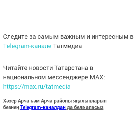
Следите за самым важным и интересным в
Telegram-канале
Татмедиа
Читайте новости Татарстана в
национальном мессенджере MАХ:
https://max.ru/tatmedia
Хәзер Арча һәм Арча районы яңалыкларын
безнең
Telegram-каналдан
да белә аласыз