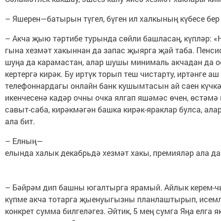
– Яшерен—батырын түгел, бүген ил халкының күбесе бер 
– Акча җыю тәртибе турында сөйли башласаң, күпләр: «Н
гына хезмәт хакыннан да запас җыярга җай таба. Пенси
шуңа да карамастан, алар шушы минималь акчадан да ое
кертергә кирәк. Бу иртүк торып теш чистарту, иртәнге 
телефоннардагы онлайн банк кушымтасын ай саен күчкән
икенчесенә кадәр очны очка ялгап яшәмәс өчен, өстәмә
савыт-саба, кирәкмәгән башка кирәк-яраклар булса, ала
ала бит.
– Елның—
елында халык декабрьдә хезмәт хакы, премияләр ала да
– Бәйрәм дип башны югалтырга ярамый. Айлык керем-чыг
күпме акча тотарга җыенуыгызны планлаштырып, исемле
конкрет сумма билгеләгез. Әйтик, 5 мең сумга Яңа елг