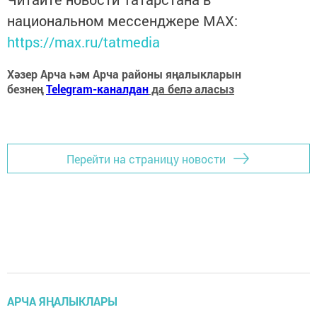
национальном мессенджере MАХ:
https://max.ru/tatmedia
Хәзер Арча һәм Арча районы яңалыкларын
безнең
Telegram-каналдан
да белә аласыз
Перейти на страницу новости
АРЧА ЯҢАЛЫКЛАРЫ