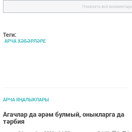
Показать все комментар
Теги:
АРЧА ХӘБӘРЛӘРЕ
АРЧА ЯҢАЛЫКЛАРЫ
Агачлар да әрәм булмый, оныкларга да
тәрбия