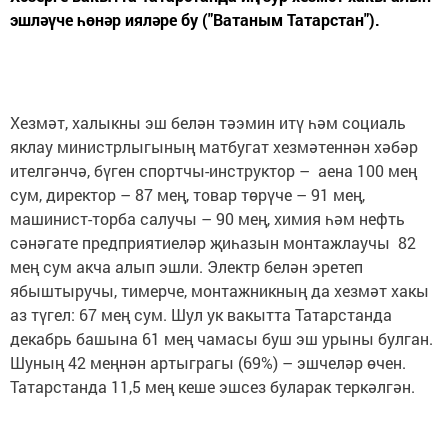
эшләүче һөнәр ияләре бу ("Ватаным Татарстан").
Хезмәт, халыкны эш белән тәэмин итү һәм социаль
яклау министрлыгының матбугат хезмәтеннән хәбәр
ителгәнчә, бүген спортчы-инструктор – аена 100 мең
сум, директор – 87 мең, товар төрүче – 91 мең,
машинист-торба салучы – 90 мең, химия һәм нефть
сәнәгате предприятиеләр җиһазын монтажлаучы 82
мең сум акча алып эшли. Электр белән эретеп
ябыштыручы, тимерче, монтажникның да хезмәт хакы
аз түгел: 67 мең сум. Шул ук вакытта Татарстанда
декабрь башына 61 мең чамасы буш эш урыны булган.
Шуның 42 меңнән артыграгы (69%) – эшчеләр өчен.
Татарстанда 11,5 мең кеше эшсез буларак теркәлгән.