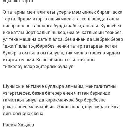
уңышка тарта.
Ә татарны менталитеты үсәргә мөмкинлек бирми, аска
тарта. Ярдәм итәргә ашыкмасак та, көнләшүдән әллә
ниләр эшләп ташларга булдырабыз, анысы. Күршебез
ике катлы йорт салып чыкса, без өч катлысын төзибез,
ул текә машина сатып алса, без аннан да шәбрәк берәр
“джип” алып җибәрәбез, чөнки татар татардан өстен
булырга омтыла омтылуын, тик милләттәшенә ярдәм
итәргә теләми. Кеше абынып егылгач, аны
типкәләүчеләр җитәрлек була ул.
Шунысын әйтмичә булдыра алмыйм, менталитетны
үзгәртмәсәк, безне бетерер өчен читтән бернинди
гамәл кылынуы да кирәкмәячәк, бер-беребезне
рәхәтләнеп манчырбыз. Ә калганнар, шул кирәк сезгә
дип, сөенәчәк кенә.
Рәсим Хаҗиев