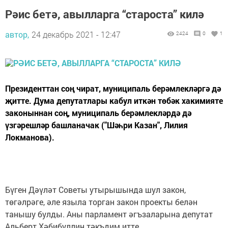
Рәис бетә, авылларга “староста” килә
автор,
24 декабрь 2021 - 12:47
2424
0
1
Президенттан соң чират, муниципаль берәмлекләргә дә
җитте. Дума депутатлары кабул иткән төбәк хакимияте
законыннан соң, муниципаль берәмлекләрдә дә
үзгәрешләр башланачак ("Шәһри Казан", Лилия
Локманова).
Бүген Дәүләт Советы утырышында шул закон,
төгәлрәге, әле языла торган закон проекты белән
танышу булды. Аны парламент әгъзаларына депутат
Альберт Хәбибуллин тәкъдим итте.