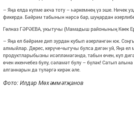
– Яңа елда күпме акча тоту – һәркемнең үз эше. Ничек 
фикердә. Бәйрәм табынын нәрсә бар, шуңардан әзерлиб
Гөлназ ГӘРӘЕВА, укытучы (Мамадыш районының Көек Е
– Яңа ел бәйрәме дип зурдан кубып әзерләнгән юк. Соңг
алмыйлар. Дөрес, керүче-чыгучы булса дигән уй, Яңа ел
продуктларыбызны исәпләмәгәндә, табын өчен, күп дигән
өчен икенчебез булу, сәламәт булу – бүләк! Сатып алын
алганнарын да түләргә кирәк әле.
Фото: Илдар Мөхәммәтҗанов