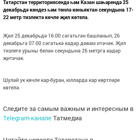
Татарстан территориясендә һәм Казан шәһәрендә 25
декабрьдә көндез һәм төнлә көньяктан секундына 17-
22 метр тизлектә көчле җил көтелә.
Җил 25 декабрьдә 16.00 сәгатьтән башланып, 26
декабрьгә 07.00 сәгатькә кадәр дәвам итәчәк. Җил
тизлеге урыны белән секундына 26 метрга кадәр
җитәчәк.
Шулай ук көчле кар-буран, юлларда кар көртләре
көтелә.
Следите за самым важным и интересным в
Telegram-канале
Татмедиа
Читайте новости Татарстана в