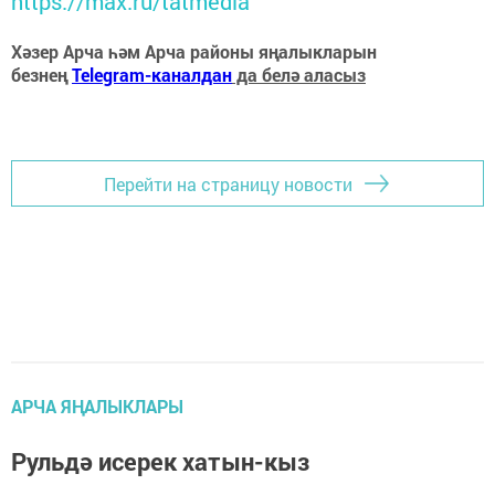
https://max.ru/tatmedia
Хәзер Арча һәм Арча районы яңалыкларын
безнең
Telegram-каналдан
да белә аласыз
Перейти на страницу новости
АРЧА ЯҢАЛЫКЛАРЫ
Рульдә исерек хатын-кыз