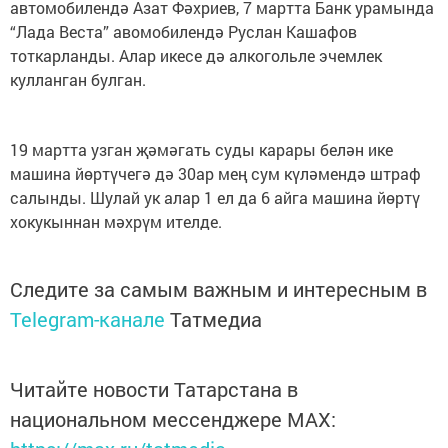
автомобилендә Азат Фәхриев, 7 мартта Банк урамында
“Лада Веста” авомобилендә Руслан Кашафов
тоткарланды. Алар икесе дә алкогольле эчемлек
кулланган булган.
19 мартта узган җәмәгать суды карары белән ике
машина йөртүчегә дә 30ар мең сум күләмендә штраф
салынды. Шулай ук алар 1 ел да 6 айга машина йөртү
хокукыннан мәхрүм ителде.
Следите за самым важным и интересным в
Telegram-канале
Татмедиа
Читайте новости Татарстана в
национальном мессенджере MАХ: