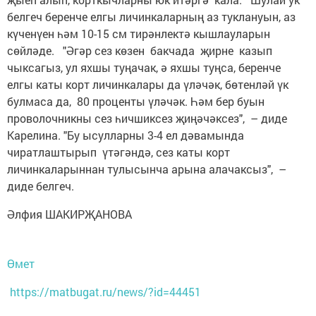
белгеч беренче елгы личинкаларның аз туклануын, аз
күченүен һәм 10-15 см тирәнлектә кышлауларын
сөйләде. "Әгәр сез көзен бакчада җирне казып
чыксагыз, ул яхшы туңачак, ә яхшы туңса, беренче
елгы каты корт личинкалары да үләчәк, бөтенләй үк
булмаса да, 80 проценты үләчәк. Һәм бер буын
проволочникны сез һичшиксез җиңәчәксез", – диде
Карелина. "Бу ысулларны 3-4 ел дәвамында
чиратлаштырып үтәгәндә, сез каты корт
личинкаларыннан тулысынча арына алачаксыз", –
диде белгеч.
Әлфия ШАКИРҖАНОВА
Өмет
https://matbugat.ru/news/?id=44451