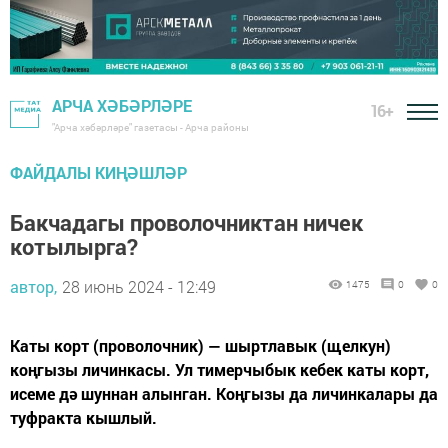
АРЧА ХӘБӘРЛӘРЕ
16+
"Арча хәбәрләре" газетасы - Арча районы
ФАЙДАЛЫ КИҢӘШЛӘР
Бакчадагы проволочниктан ничек
котылырга?
автор,
28 июнь 2024 - 12:49
1475
0
0
Каты корт (проволочник) — шыртлавык (щелкун)
коңгызы личинкасы. Ул тимерчыбык кебек каты корт,
исеме дә шуннан алынган. Коңгызы да личинкалары да
туфракта кышлый.