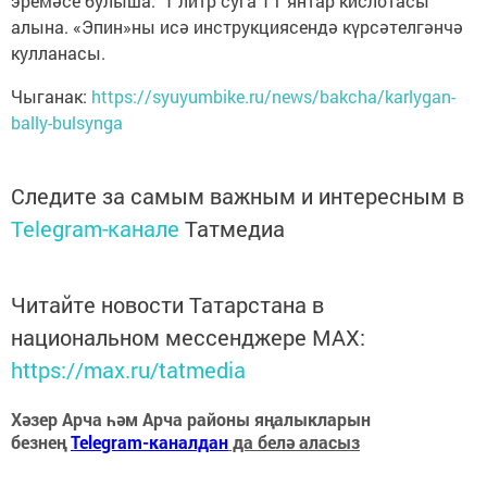
эремәсе булыша. 1 литр суга 1 г янтар кислотасы
алына. «Эпин»ны исә инструкциясендә күрсәтелгәнчә
кулланасы.
Чыганак:
https://syuyumbike.ru/news/bakcha/karlygan-
bally-bulsynga
Следите за самым важным и интересным в
Telegram-канале
Татмедиа
Читайте новости Татарстана в
национальном мессенджере MАХ:
https://max.ru/tatmedia
Хәзер Арча һәм Арча районы яңалыкларын
безнең
Telegram-каналдан
да белә аласыз