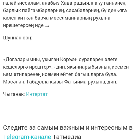
галәйһиссәлам, анабыз Хава радыяллаһу ганһәнең,
барлык пәйгамбәрләрнең, сәхабәләрнең, бу дөньяга
килеп киткән барча мөселманнарның рухына
ирешетерсәң иде...»
Шуннан соң:
«Догаларымны, укыган Коръән сүрәләрен әлеге
кешеләргә ирештер», - дип, якыннарыбызның исемен
һәм әтиләренең исемен әйтеп багышларга була.
Мәсәлән: Габдулла кызы Фатыйма рухына, дип.
Чыганак:
Интертат
Следите за самым важным и интересным в
Telegram-канале
Татмедиа