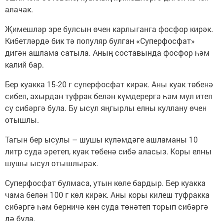
алачак.
Җимешләр эре булсын өчен карлыганга фосфор кирәк.
Кибетләрдә бик тә популяр булган «Суперфосфат»
дигән ашлама сатыла. Аның составында фосфор һәм
калий бар.
Бер куакка 15-20 г суперфосфат кирәк. Аны куак төбенә
сибеп, ахырдан туфрак белән күмдерергә һәм мул итеп
су сибәргә була. Бу ысул яңгырлы елны куллану өчен
отышлы.
Тагын бер ысулы – шушы күләмдәге ашламаны 10
литр суда эретеп, куак төбенә сибә аласыз. Коры елны
шушы ысул отышлырак.
Суперфосфат булмаса, утын көле бардыр. Бер куакка
чама белән 100 г көл кирәк. Аны коры килеш туфракка
сибәргә һәм берничә көн суда төнәтеп торып сибәргә
дә була.