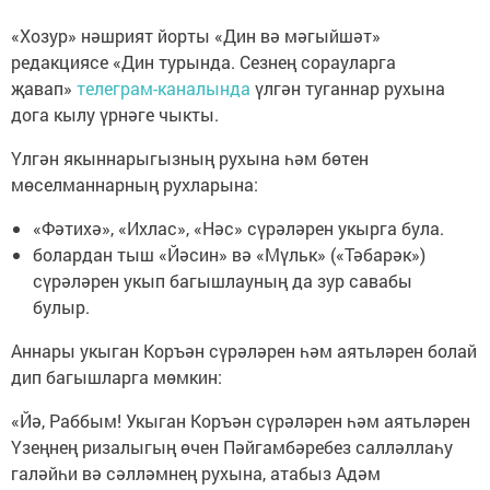
«Хозур» нәшрият йорты «Дин вә мәгыйшәт»
редакциясе «Дин турында. Сезнең сорауларга
җавап»
телеграм-каналында
үлгән туганнар рухына
дога кылу үрнәге чыкты.
Үлгән якыннарыгызның рухына һәм бөтен
мөселманнарның рухларына:
«Фәтихә», «Ихлас», «Нәс» сүрәләрен укырга була.
болардан тыш «Йәсин» вә «Мүльк» («Тәбарәк»)
сүрәләрен укып багышлауның да зур савабы
булыр.
Аннары укыган Коръән сүрәләрен һәм аятьләрен болай
дип багышларга мөмкин:
«Йә, Раббым! Укыган Коръән сүрәләрен һәм аятьләрен
Үзеңнең ризалыгың өчен Пәйгамбәребез салләллаһу
галәйһи вә сәлләмнең рухына, атабыз Адәм