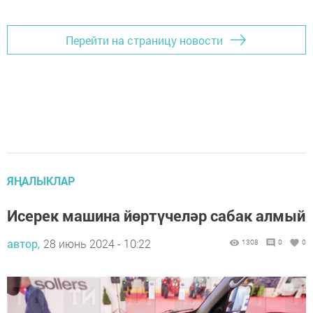
Перейти на страницу новости
ЯҢАЛЫКЛАР
Исерек машина йөртүчеләр сабак алмый
автор,
28 июнь 2024 - 10:22
1308
0
0