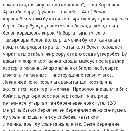
һәм нәтиҗәле ысулы дип исәпләнә”, – ди Карелина.
Арытаба сарут (ручасы – пырей. – Авт.) белән
көрәшәбез, чөнки бу каты корт яраткан чүп үләннәренез
берсе. Әгәр бу чүп үләне сезнең бакчада үссә, аның
белән көрәшергә кирәк. Чабарга гына түгел, ә
тамырлары белән йолкырга, чөнки бу корткыч аның
нәкъ тамырларын ярата. Каты корт белән көрәшнең
чираттагы этабын җир сөрү стадиясендә үткәрәбез. Бу
вакытта җиргә корткычка каршы махсус препаратлар
кертергә мөмкин. Алар химик яки биологик булырга
мөмкин. Иң мөһиме – инструкцияне төгәл үтәгез.
Ләкин җәй көне, корылык вакытында, корткычны
җәлеп итеп, юк итәргә мөмкин. Проволочник дымга бик
бәйле, шуңа күрә эссе көннәр торып, яңгырлар
көтелмәсә, утыртылган бәрәңгедән ерак түгел (2-3
метр) чыбыкка беркетелгән бәрәңгеләрне җиргә күмеп,
бу урынга яхшы итеп су сибәбез. Каты корт
личинкалары бу урынга җыелачак. Сезгә бәрәңгене
җыеп алып, корткычларны юк итәргә кала. Шулай ук