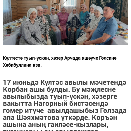
Күлтәстә туып-үскән, хәзер Арчада яшәүче Гөлсинә
Хәбибуллина яза.
17 июньдә Күлтәс авылы мәчетендә
Корбан ашы булды. Бу мәҗлесне
авылыбызда туып-үскән, хәзерге
вакытта Нагорный бистәсендә
гомер итүче авылдашыбыз Гөлзада
апа Шәяхмәтова үткәрде. Коръән
ашына аның гаиләсе-кызлары,