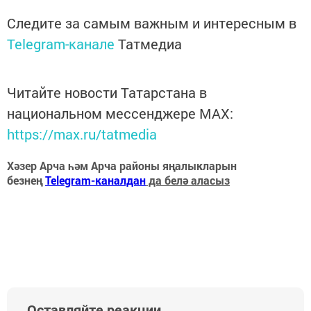
Следите за самым важным и интересным в
Telegram-канале
Татмедиа
Читайте новости Татарстана в
национальном мессенджере MАХ:
https://max.ru/tatmedia
Хәзер Арча һәм Арча районы яңалыкларын
безнең
Telegram-каналдан
да белә аласыз
Оставляйте реакции