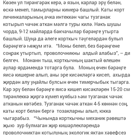
Көзен ул тирәнгәрәк керә, ә язын, карлар эрү белән,
өскә менеп, тамырларны кимерә башлый. Каты корт
личинкаларының ачка интеккән чагы тузганак
котырып чәчәк аткан мәлгә туры килә. Нәкъ шушы
чорда, 9-12 майларда бакчачылар бәрәңге утырта
башлый. Шуңа да әлеге корткыч тәүгеләрдән булып
бәрәңгегә һөҗүм итә. “Моны белеп, без бәрәңгене
соңрак утыртып, проволочникны алдый алабыз”, – ди
белгеч. Монанн тыш, корткычның шактый өлешен
аулар ярдәмендә тотарга була. Моның өчен бәрәңге
яисә кишерне алып, аны эре кисәкләргә кисеп, ахырда
җирдән алу уңайлы булсын өчен тимерчыбык тыгарга.
Кар эрү белән бәрәңге яисә кишеп кисәкләрен 15-20 см
тирәнлеккә җиргә күмеп куябыз һәм тузганак чәчәк
атканын көтәбез. Тузганак чәчәк аткан 4-5 көннән соң,
каты корт белән бергә тозакларны алып, юкка
чыгарабыз. “Чынында корткычны механик рәвештә
җыю зур булмаган җир кишәрлекләрендә
проволочниктан котылуның экологик яктан хәвефсез