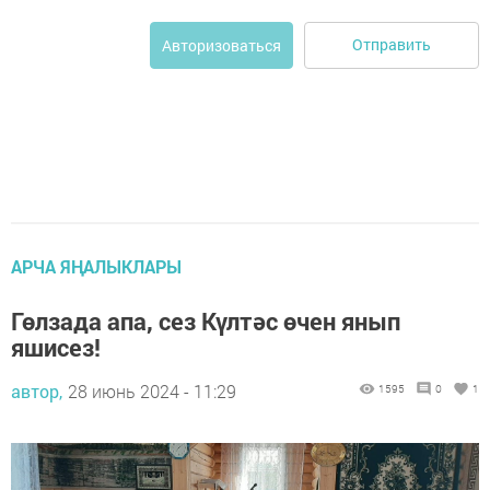
Отправить
Авторизоваться
АРЧА ЯҢАЛЫКЛАРЫ
Гөлзада апа, сез Күлтәс өчен янып
яшисез!
автор,
28 июнь 2024 - 11:29
1595
0
1