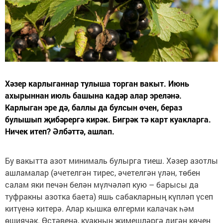
Хәзер карлыганнар тулыша торган вакыт. Июнь
ахырыннан июль башына кадәр алар эреләнә.
Карлыган эре дә, баллы да булсын өчен, бераз
булышып җибәрергә кирәк. Бигрәк тә карт куакларга.
Ничек итеп? Әлбәттә, ашлап.
Бу вакытта азот минималь булырга тиеш. Хәзер азотлы
ашламалар (әчетелгән тирес, әчетелгән үлән, төбен
салам яки печән белән мүлчәләп кую – барысы да
туфракны азотка баета) яшь сабакларның күпләп үсеп
китүенә китерә. Алар кышка өлгерми калачак һәм
өшиячәк. Өстәвенә, куакның җимешләргә дигән көчен