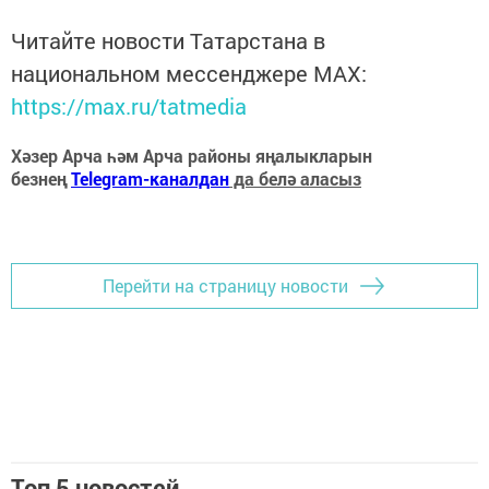
Читайте новости Татарстана в
национальном мессенджере MАХ:
https://max.ru/tatmedia
Хәзер Арча һәм Арча районы яңалыкларын
безнең
Telegram-каналдан
да белә аласыз
Перейти на страницу новости
Топ 5 новостей