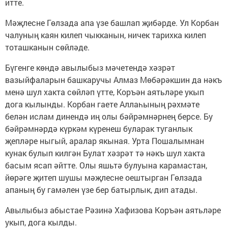
итте.
Мәҗлесне Гөлзада апа үзе башлап җибәрде. Ул Корбан
чалуның каян килеп чыкканын, ничек тарихка килеп
тоташканын сөйләде.
Бүгенге көндә авылыбыз мәчетендә хәзрәт
вазыйфаларын башкаручы Алмаз Мөбәрәкшин да нәкъ
менә шул хакта сөйләп үтте, Коръән аятьләре укып
дога кылынды. Корбан гаете Аллаһының рәхмәте
белән ислам динендә иң олы бәйрәмнәрнең берсе. Бу
бәйрәмнәрдә күркәм күренеш буларак туганлык
җепләре ныгый, аралар якыная. Урта Пошалымнан
кунак булып килгән Булат хәзрәт тә нәкъ шул хакта
басым ясап әйтте. Олы яшьтә булуына карамастан,
йөрәге җитеп шушы мәҗлесне оештырган Гөлзада
апаның бу гамәлен үзе бер батырлык, дип атады.
Авылыбыз абыстае Рәзинә Хафизова Коръән аятьләре
укып, дога кылды.