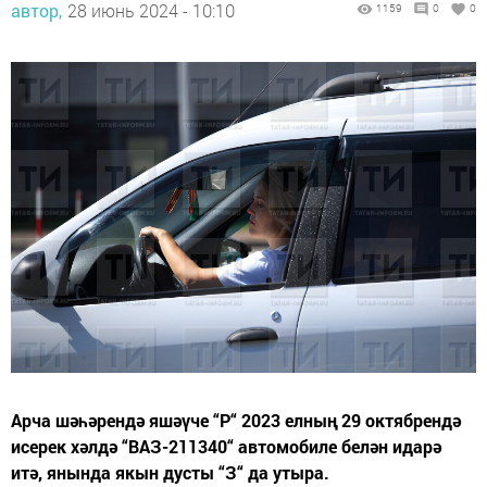
автор,
28 июнь 2024 - 10:10
1159
0
0
Арча шәһәрендә яшәүче “Р“ 2023 елның 29 октябрендә
исерек хәлдә “ВАЗ-211340“ автомобиле белән идарә
итә, янында якын дусты “З“ да утыра.