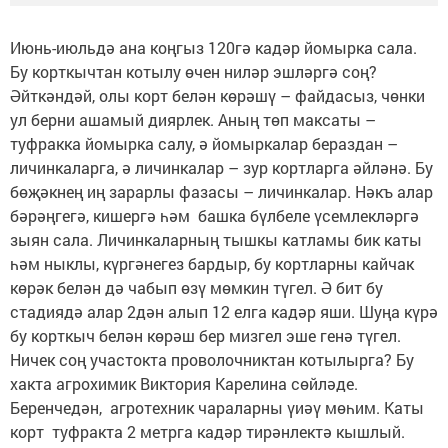
Июнь-июльдә ана коңгыз 120гә кадәр йомырка сала.
Бу корткычтан котылу өчен ниләр эшләргә соң?
Әйткәндәй, олы корт белән көрәшү – файдасыз, чөнки
ул берни ашамый диярлек. Аның төп максаты –
туфракка йомырка салу, ә йомыркалар бераздан –
личинкаларга, ә личинкалар – зур кортларга әйләнә. Бу
бөҗәкнең иң зарарлы фазасы – личинкалар. Нәкъ алар
бәрәңгегә, кишергә һәм башка бүлбеле үсемлекләргә
зыян сала. Личинкаларның тышкы катламы бик каты
һәм ныклы, күргәнегез бардыр, бу кортларны кайчак
көрәк белән дә чабып өзү мөмкин түгел. Ә бит бу
стадиядә алар 2дән алып 12 елга кадәр яши. Шуңа күрә
бу корткыч белән көрәш бер мизгел эше генә түгел.
Ничек соң участокта проволочниктан котылырга? Бу
хакта агрохимик Виктория Карелина сөйләде.
Беренчедән, агротехник чараларны үиәү мөһим. Каты
корт туфракта 2 метрга кадәр тирәнлектә кышлый.