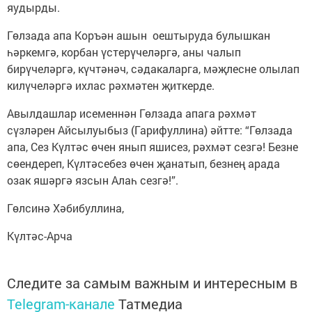
яудырды.
Гөлзада апа Коръән ашын оештыруда булышкан
һәркемгә, корбан үстерүчеләргә, аны чалып
бирүчеләргә, күчтәнәч, сәдакаларга, мәҗлесне олылап
килүчеләргә ихлас рәхмәтен җиткерде.
Авылдашлар исеменнән Гөлзада апага рәхмәт
сүзләрен Айсылуыбыз (Гарифуллина) әйтте: “Гөлзада
апа, Сез Күлтәс өчен янып яшисез, рәхмәт сезгә! Безне
сөендереп, Күлтәсебез өчен җанатып, безнең арада
озак яшәргә язсын Алаһ сезгә!”.
Гөлсинә Хәбибуллина,
Күлтәс-Арча
Следите за самым важным и интересным в
Telegram-канале
Татмедиа