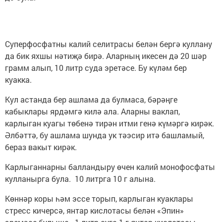
Суперфосфатны калий селитрасы белән бергә куллану
да бик яхшы нәтиҗә бирә. Аларның икесен дә 20 шәр
грамм алып, 10 литр суда эретәсе. Бу күләм бер
куакка.
Кул астанда бер ашлама да булмаса, бәрәңге
кабыклары ярдәмгә килә ала. Аларны ваклап,
карлыган куагы төбенә тирән итми генә күмәргә кирәк.
Әлбәттә, бу ашлама шунда ук тәэсир итә башламый,
бераз вакыт кирәк.
Карлыганнарны балландыру өчен калий монофосфаты
кулланырга була. 10 литрга 10 г алына.
Көннәр коры һәм эссе торып, карлыган куаклары
стресс кичерсә, янтар кислотасы белән «Эпин»