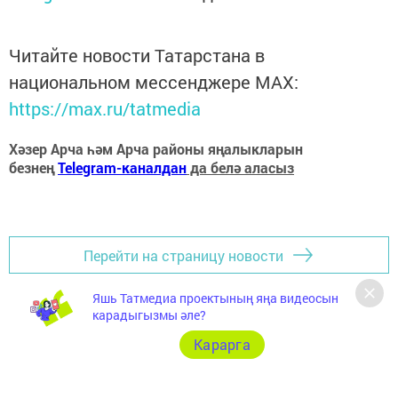
Читайте новости Татарстана в
национальном мессенджере MАХ:
https://max.ru/tatmedia
Хәзер Арча һәм Арча районы яңалыкларын
безнең
Telegram-каналдан
да белә аласыз
Перейти на страницу новости
Яшь Татмедиа проектының яңа видеосын
карадыгызмы әле?
Карарга