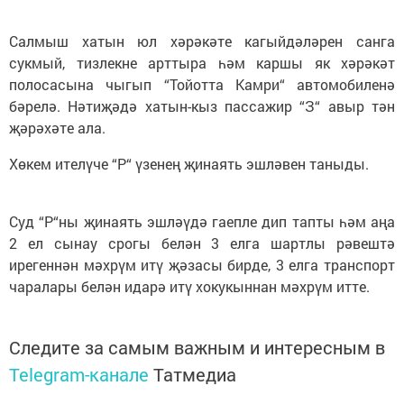
Салмыш хатын юл хәрәкәте кагыйдәләрен санга
сукмый, тизлекне арттыра һәм каршы як хәрәкәт
полосасына чыгып “Тойотта Камри“ автомобиленә
бәрелә. Нәтиҗәдә хатын-кыз пассажир “З“ авыр тән
җәрәхәте ала.
Хөкем ителүче “Р“ үзенең җинаять эшләвен таныды.
Суд “Р“ны җинаять эшләүдә гаепле дип тапты һәм аңа
2 ел сынау срогы белән 3 елга шартлы рәвештә
ирегеннән мәхрүм итү җәзасы бирде, 3 елга транспорт
чаралары белән идарә итү хокукыннан мәхрүм итте.
Следите за самым важным и интересным в
Telegram-канале
Татмедиа