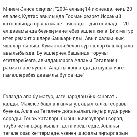
Минем Әнисә сеңлем: “2004 елның 14 июнендә, нәкъ 20
ел элек, Күлтәс авылында Госман хәзрәт Исхакый
катнашында өр-яңа мәчет ачылды, - дип сөйләде. - 20
ел дәвамында безнең мәчетебез эшләп килә. Бик матур
итеп ремонт эшләре башкарылды. Авыл халкы нык,
яшьләр тырыш. Күмәк көч белән зур эшләр башкарыла
авылыбызда. Бу эшләрнең башында торучы
егетләребезгә, авылдашларга Аллаһы Тәгаләнең
рәхмәтләре яусын. Алдагы көннәрдә дә шушы изге
гамәлләребез дәвамлы булса иде”.
Гөлзада апа бу матур, изге чарадан бик канәгать
калды. Мәҗлес башланганчы ул, авыл халкы соравы
буенча, Аллаһы Тәгаләгә дога кылып, яңгыр яудыруны
сорады. Гөнаһ-хаталарыбызны кичерүләрен сорап,
тәүбә-истигъфар кылып, дога ирештерде. Аллаһы
тәгалә озак көттермәде, үзенең шифалы яңгырларын