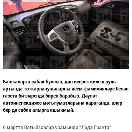
Башкаларга сабак булсын, дип исерек килеш руль
артында тоткарланучыларны исем-фамилияләре белән
газета битләрендә биреп барабыз. Дәүләт
автоинспекциясе мәгълүматларына караганда, алар
бер дә сабак алырга ашыкмый.
6 мартта Вәгыйзовлар урамында “Лада Гранта”