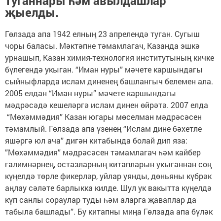
туганнары һәм авылдашлар
җыелды.
Гөлзада апа 1942 елның 23 апрелендә туган. Сугыш
чоры баласы. Мәктәпне тәмамлагач, Казанда эшкә
урнашып, Казан химия-технология институтының кичке
бүлегендә укыган. “Иман нуры” мәчете каршындагы
сыйныфларда ислам диненең башлангыч белемен ала.
2005 елдан “Иман нуры” мәчете каршындагы
мәдрәсәдә кешеләргә ислам динен өйрәтә. 2007 елда
“Мөхәммәдия” Казан югары мөселман мәдрәсәсен
тәмамлый. Гөлзада апа үзенең “Ислам дине бәхетле
яшәргә юл ача” дигән китабында болай дип яза:
”Мөхәммәдия” мәдрәсәсен тәмамлагач һәм кайбер
галимнәрнең, остазларның китапларын укыганнан соң
күңелдә төрле фикерләр, уйлар уянды, дөньяны күбрәк
аңлау сәләте барлыкка килде. Шул ук вакытта күңелдә
күп санлы сораулар туды һәм аларга җаваплар да
табыла башлады”. Бу китапны миңа Гөлзада апа бүләк