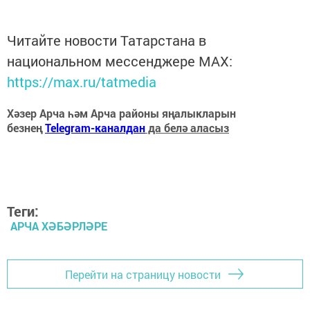
Читайте новости Татарстана в
национальном мессенджере MАХ:
https://max.ru/tatmedia
Хәзер Арча һәм Арча районы яңалыкларын
безнең
Telegram-каналдан
да белә аласыз
Теги:
АРЧА ХӘБӘРЛӘРЕ
Перейти на страницу новости