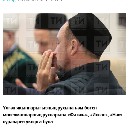
Үлгән якыннарыгызның рухына һәм бөтен
мөселманнарның рухларына «Фәтихә», «Ихлас», «Нәс»
сүрәләрен укырга була