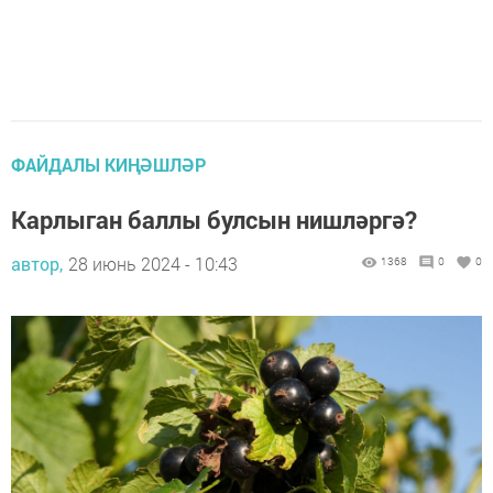
ФАЙДАЛЫ КИҢӘШЛӘР
Карлыган баллы булсын нишләргә?
автор,
28 июнь 2024 - 10:43
1368
0
0