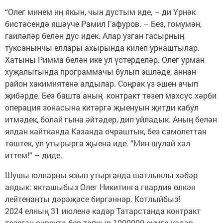
“Олег минем иң якын, чын дустым иде, – ди Үрнәк
бистәсендә яшәүче Рамил Гафуров. – Без, гомумән,
гаиләләр белән дус идек. Алар узган гасырның
туксанынчы еллары ахырында килеп урнаштылар.
Хатыны Римма белән ике ул үстерделәр. Олег урман
хуҗалыгында программачы булып эшләде, аннан
район хакимиятенә алдылар. Соңрак үз эшен ачып
җибәрде. Без башта аның контракт төзеп махсус хәрби
операция зонасына китәргә җыенуын җитди кабул
итмәдек, болай гына әйтәдер, дип уйладык. Аның белән
ялдан кайтканда Казанда очраштык, без самолеттан
төштек, ул утырырга җыена иде. “Мин шулай хәл
иттем!“ – диде.
Шушы юлларны язып утырганда шатлыклы хәбәр
алдык: якташыбыз Олег Никитинга гвардия өлкән
лейтенанты дәрәҗәсе биргәннәр. Котлыйбыз!
2024 елның 31 июленә кадәр Татарстанда контракт
төзегән очракта бер тапкыр 1000000 сумга кадәр