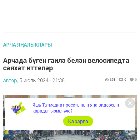
АРЧА ЯҢАЛЫКЛАРЫ
Арчада бүген гаилә белән велосипедта
сәяхәт иттеләр
автор,
5 июль 2024 - 21:38
858
0
0
Яшь Татмедиа проектының яңа видеосын
карадыгызмы әле?
Карарга