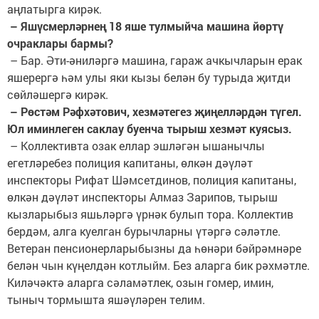
аңлатырга кирәк.
– Яшүсмерләрнең 18 яше тулмыйча машина йөртү
очраклары бармы?
– Бар. Әти-әниләргә машина, гараж ачкычларын ерак
яшерергә һәм улы яки кызы белән бу турыда җитди
сөйләшергә кирәк.
– Рөстәм Рәфхәтович, хезмәтегез җиңелләрдән түгел.
Юл иминлеген саклау буенча тырыш хезмәт куясыз.
– Коллективта озак еллар эшләгән ышанычлы
егетләребез полиция капитаны, өлкән дәүләт
инспекторы Рифат Шәмсетдинов, полиция капитаны,
өлкән дәүләт инспекторы Алмаз Зарипов, тырыш
кызларыбыз яшьләргә үрнәк булып тора. Коллектив
бердәм, алга куелган бурычларны үтәргә сәләтле.
Ветеран пенсионерларыбызны да һөнәри бәйрәмнәре
белән чын күңелдән котлыйм. Без аларга бик рәхмәтле.
Киләчәктә аларга сәламәтлек, озын гомер, имин,
тыныч тормышта яшәүләрен телим.