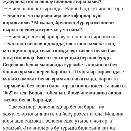
җәяүлеләр юлы эшләү планлаштырыламы?
– Быел планлаштырылды. Район бюджетыннан тора.
– Быел юл чатларына яңа светофорлар кую
каралганмы? Мәсәлән, Арчаның Зур урамынннан
шәрык өлешенә керү-чыгу чатына?
– Быел яңа светофорлар кую планлаштырылмый.
– Балалар велосипедларда, электрон самокатлар,
мотоциклларда теләсә кайда зур тизлек белән бик
хәтәр йөриләр. Бүген генә шундый бер хәл булды.
Сеңелкәш белән машинада зур кибет алдыннан без
яшәгән урамга кереп барабыз. 10 яшьләр тирәсендәге
малай самокат белән урам аша чыкты да, карап та
тормыйча без кереп бара торган юлны кисеп тә чыкты.
“Аһ!” иттек. Борын төбеннән. Ярый әле машина акрын
тизлек белән бара иде.
– Самокатлар, велосипедлар белән бары тик
җәяүлеләр юлыннан гына йөрү рөхсәт ителә. Машина
юлы аша самокат, велосипедка утырып чыгарга
ярамый. Әти-әниләргә бу турыда баласына кат-кат