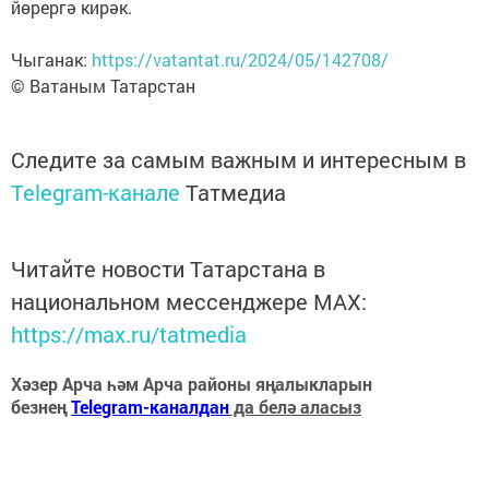
йөрергә кирәк.
Чыганак:
https://vatantat.ru/2024/05/142708/
© Ватаным Татарстан
Следите за самым важным и интересным в
Telegram-канале
Татмедиа
Читайте новости Татарстана в
национальном мессенджере MАХ:
https://max.ru/tatmedia
Хәзер Арча һәм Арча районы яңалыкларын
безнең
Telegram-каналдан
да белә аласыз