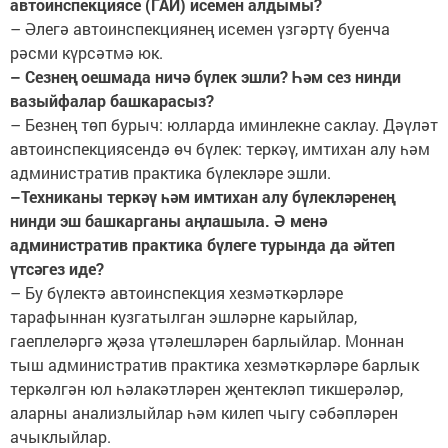
автоинспекциясе (ГАИ) исемен алдымы?
– Әлегә автоинспекциянең исемен үзгәртү буенча
рәсми күрсәтмә юк.
– Сезнең оешмада ничә бүлек эшли? Һәм сез нинди
вазыйфалар башкарасыз?
– Безнең төп бурыч: юлларда иминлекне саклау. Дәүләт
автоинспекциясендә өч бүлек: теркәү, имтихан алу һәм
административ практика бүлекләре эшли.
–Техниканы теркәү һәм имтихан алу бүлекләренең
нинди эш башкарганы аңлашыла. Ә менә
административ практика бүлеге турында да әйтеп
үтсәгез иде?
– Бу бүлектә автоинспекция хезмәткәрләре
тарафыннан кузгатылган эшләрне карыйлар,
гаеплеләргә җәза үтәлешләрен барлыйлар. Моннан
тыш административ практика хезмәткәрләре барлык
теркәлгән юл һәлакәтләрен җентекләп тикшерәләр,
аларны анализлыйлар һәм килеп чыгу сәбәпләрен
ачыклыйлар.