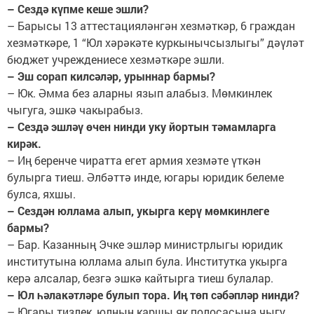
– Сездә күпме кеше эшли?
– Барысы 13 аттестацияләнгән хезмәткәр, 6 граждан
хезмәткәре, 1 “Юл хәрәкәте куркынычсызлыгы” дәүләт
бюджет учреждениесе хезмәткәре эшли.
– Эш сорап килсәләр, урыннар бармы?
– Юк. Әмма без аларны язып алабыз. Мөмкинлек
чыгуга, эшкә чакырабыз.
– Сездә эшләү өчен нинди уку йортын тәмамларга
кирәк.
– Иң беренче чиратта егет армия хезмәте үткән
булырга тиеш. Әлбәттә инде, югары юридик белеме
булса, яхшы.
– Сездән юллама алып, укырга керү мөмкинлеге
бармы?
– Бар. Казанның Эчке эшләр министрлыгы юридик
институтына юллама алып була. Институтка укырга
керә алсалар, безгә эшкә кайтырга тиеш булалар.
– Юл һәлакәтләре булып тора. Иң төп сәбәпләр нинди?
– Югары тизлек, юлның каршы як полосасына чыгу,