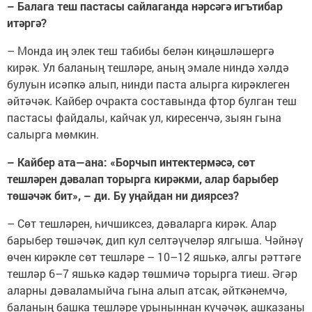
– Балага теш пастасы сайлаганда нәрсәгә игътибар
итәргә?
– Монда иң элек теш табибы белән киңәшләшергә
кирәк. Ул баланың тешләре, аның эмале ниндә хәлдә
булуын исәпкә алып, нинди паста алырга кирәклеген
әйтәчәк. Кайбер очракта составында фтор булган теш
пастасы файдалы, кайчак ул, киресенчә, зыян гына
салырга мөмкин.
– Кайбер ата—ана: «Борчып интектермәсә, сөт
тешләрен дәвалап торырга кирәкми, алар барыбер
төшәчәк бит», – ди. Бу уңайдан ни диярсез?
– Сөт тешләрен, һичшиксез, дәваларга кирәк. Алар
барыбер төшәчәк, дип кул селтәүчеләр ялгыша. Чәйнәү
өчен кирәкле сөт тешләре – 10–12 яшькә, алгы рәттәге
тешләр 6–7 яшькә кадәр төшмичә торырга тиеш. Әгәр
аларны дәваламыйча гына алып атсак, әйткәнемчә,
баланың башка тешләре урыныннан күчәчәк, ашказаны