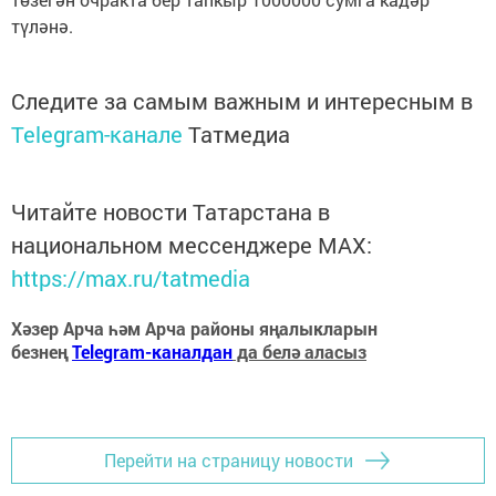
түләнә.
Следите за самым важным и интересным в
Telegram-канале
Татмедиа
Читайте новости Татарстана в
национальном мессенджере MАХ:
https://max.ru/tatmedia
Хәзер Арча һәм Арча районы яңалыкларын
безнең
Telegram-каналдан
да белә аласыз
Перейти на страницу новости