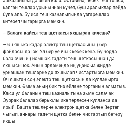
ашказанына да зыян килә. Өстәвенә, черек теш төшсә,
калган тешләр урыныннан күчеп, буш аралыклар пәйда
була ала. Бу исә теш казналыгында үзгәрешләр
китереп чыгарырга мөмкин.
– Балага кайсы теш щеткасы яхшырак килешә?
– Өч яшькә кадәр электр теш щеткасының бер
файдасы да юк. Ул бер уенчык кебек кенә. Бу чорда
бала өчен иң йомшак, гадәти теш щеткасыннан да
яхшысы юк. Аның ярдәмендә иң уңайсыз җирдә
урнашкан тешләрне дә яхшылап чистартырга мөмкин.
Өч яшьтән соң электр теш щеткасын да кулланырга
мөмкин. Әмма аның бик тиз әйләнә торганын алмагыз.
Юкса ул баланың теш казналыгына зыян салачак.
Зуррак балалар берьюлы ике төрлесен кулланса да
ярый. Башта тешләрне электрон щетка белән йөртеп
чыгып, аннары гадәти щетка белән чистартып бетерү
яхшы.