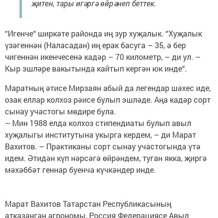
җитен, тары игәргә өйрәнеп беттек.
“Игенче“ ширкәте районда иң зур хуҗалык. “Хуҗалык
үзәгеннән (Наласадан) иң ерак басуга – 35, ә бер
чигеннән икенчесенә кадәр – 70 километр, – ди ул. –
Кыр эшләре вакытында кайтып кергән юк инде“.
Маратның әтисе Мирзаян абый да легендар шәхес иде,
озак еллар колхоз рәисе булып эшләде. Аңа кадәр сорт
сынау участогы мөдире була.
– Мин 1988 елда колхоз стипендиаты булып авыл
хуҗалыгы институтына укырга кердем, – ди Марат
Вахитов. – Практиканы сорт сынау участогында үтә
идем. Әтидән күп нәрсәгә өйрәндем, туган якка, җиргә
мәхәббәт геннар буенча күчкәндер инде.
Марат Вахитов Татарстан Республикасының
атказанган агрономы, Россия Федерациясе Авыл