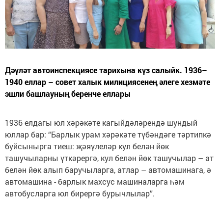
Дәүләт автоинспекциясе тарихына күз салыйк. 1936–
1940 еллар – совет халык милициясенең әлеге хезмәте
эшли башлауның беренче еллары
1936 елдагы юл хәрәкәте кагыйдәләрендә шундый
юллар бар: “Барлык урам хәрәкәте түбәндәге тәртипкә
буйсынырга тиеш: җәяүлеләр кул белән йөк
ташучыларны үткәрергә, кул белән йөк ташучылар – ат
белән йөк алып баручыларга, атлар – автомашинага, ә
автомашина - барлык махсус машиналарга һәм
автобусларга юл бирергә бурычлылар”.