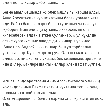
әлеге көнгә кадәр әйбәт сакланган.
Безне авыл башында җирлек башлыгы каршы алды.
Анна Арсентьевна күрше хатыны белән урамда көтә
иде. Район башлыклары белән күрешкәч ул елап ук
җибәрде. Билгеле, аңа кунаклар киләсен, ни өчен
киләселәрен алдан әйткән булганнар. Ә ул күңелдә
сезне күргәнче шик яшәде, ди. Әниләр шул инде...
Анна һәм Андрей Никитиннар биш ул тәрбияләп
үстергәннәр. Күршеләре аеруча Олегны мактап искә
алдылар. Бишкә генә укыды, бик кешелекле, ярдәмчел
иде диләр. Әтиләре шактый еллар элек вафат булган.
Илшат Габделфәртович Анна Арсентьевнага улының
командирының Рәхмәт хатын, күчтәнәч тапшырды,
сәламәтлек, сабырлык теләде.
Олег Андреевичны белгән һәркем аны җылы итеп искә
ала.