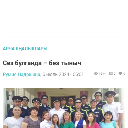
АРЧА ЯҢАЛЫКЛАРЫ
Сез булганда – без тыныч
Румия Надршина,
6 июль 2024 - 06:01
1644
0
0