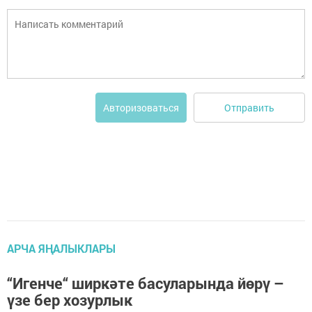
Отправить
Авторизоваться
АРЧА ЯҢАЛЫКЛАРЫ
“Игенче“ ширкәте басуларында йөрү –
үзе бер хозурлык