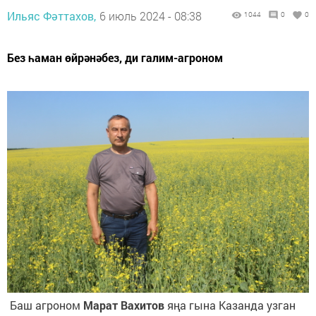
Ильяс Фәттахов,
6 июль 2024 - 08:38
1044
0
0
Без һаман өйрәнәбез, ди галим-агроном
Баш агроном
Марат Вахитов
яңа гына Казанда узган