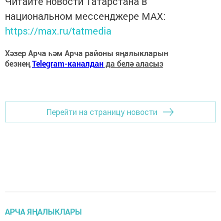
Читайте новости Татарстана в
национальном мессенджере MАХ:
https://max.ru/tatmedia
Хәзер Арча һәм Арча районы яңалыкларын
безнең
Telegram-каналдан
да белә аласыз
Перейти на страницу новости
АРЧА ЯҢАЛЫКЛАРЫ