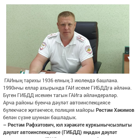
ГАИның тарихы 1936 елның 3 июлендә башлана.
1990нчы еллар ахырында ГАИ исеме ГИБДДга әйләнә.
Бүген ГИБДД исемен тагын ГАИга әйләндерәләр.
Арча районы буенча дәүләт автоинспекциясе
бүлекчәсе җитәкчесе, полиция майоры
Рөстәм Хәкимов
белән сүзне шуннан башладык.
– Рөстәм Рәфхәтович, юл хәрәкәте куркынычсызлыгы
дәүләт автоинспекциясе (ГИБДД) яңадан дәүләт