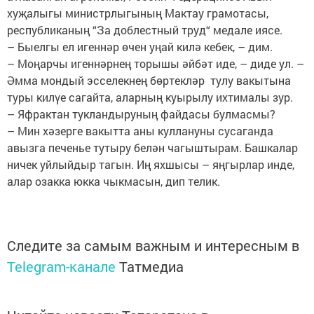
хуҗалыгы министрлыгының Мактау грамотасы,
республиканың “За доблестный труд“ медале иясе.
– Быелгы ел игеннәр өчен уңай килә кебек, – дим.
– Моңарчы игеннәрнең торышы әйбәт иде, – диде ул. –
Әмма мондый эсселекнең бөртекләр тулу вакытына
туры килүе сагайта, аларның куырылу ихтималы зур.
– Яфрактан тукландыруның файдасы булмасмы?
– Мин хәзерге вакытта аны куллануны сусаганда
авызга печенье тутыру белән чагыштырам. Башкалар
ничек уйлыйдыр тагын. Иң яхшысы – яңгырлар инде,
алар озакка юкка чыкмасын, дип телик.
Следите за самым важным и интересным в
Telegram-канале
Татмедиа