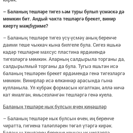
– Баланың тешләре тигез һәм туры булып үсмәскә дә
мөмкин бит. Андый чакта тешләргә брекет, винир
киертү мәҗбүриме?
– Баланың тешләре тигез үсү-үсмәү аның беренче
даими теше чыккач кына билгеле була. Сигез яшькә
кадәр тешләрне махсус пластина ярдәмендә
тигезләргә мөмкин. Аларның салдырыла торганы да,
салдырылмый торганы да була. Тугыз яшьтән исә
баланың тешләрен брекет ярдәмендә генә тигезләргә
мөмкин. Винирлар исә өлкәннәр арасында гына
кулланыла. Ул күбрәк формасын югалткан, әллә ничә
кат ямалган, ямьсезләнгән тешләргә генә куела.
Баланың тешләре нык булсын өчен киңәшләр
– Баланың тешләре нык булсын өчен, иң беренче
чиратта, гигиена таләпләрен төгәл үтәргә кирәк.
Баланың тешләрен беренче көннән үк чистарта