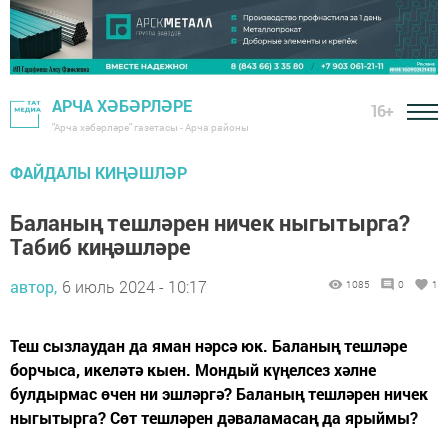
АРЧА ХӘБӘРЛӘРЕ
16+
"Арча хәбәрләре" газетасы - Арча районы
ФАЙДАЛЫ КИҢӘШЛӘР
Баланың тешләрен ничек ныгытырга?
Табиб киңәшләре
автор,
6 июль 2024 - 10:17
1085
0
1
Теш сызлаудан да яман нәрсә юк. Баланың тешләре
борчыса, икеләтә кыен. Мондый күңелсез хәлне
булдырмас өчен ни эшләргә? Баланың тешләрен ничек
ныгытырга? Сөт тешләрен дәваламасаң да ярыймы?