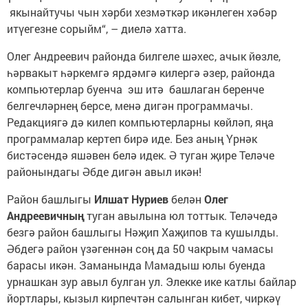
якынайтучы чын хәрби хезмәткәр икәнлеген хәбәр
итүегезне сорыйм“, – диелә хатта.
Олег Андреевич районда билгеле шәхес, ачык йөзле,
һәрвакыт һәркемгә ярдәмгә килергә әзер, районда
компьютерлар буенча эш итә башлаган беренче
белгечләрнең берсе, менә дигән программачы.
Редакциягә дә килеп компьютерларны көйләп, яңа
программалар кертеп бирә иде. Без аның Үрнәк
бистәсендә яшәвен белә идек. Ә туган җире Теләче
районындагы Әбде дигән авыл икән!
Район башлыгы
Илшат Нуриев
белән
Олег
Андреевичның
туган авылына юл тоттык. Теләчедә
безгә район башлыгы Нәҗип Хаҗипов та кушылды.
Әбдегә район үзәгеннән соң да 50 чакрым чамасы
барасы икән. Заманында Мамадыш юлы буенда
урнашкан зур авыл булган ул. Элекке ике катлы байлар
йортлары, кызыл кирпечтән салынган кибет, чиркәү