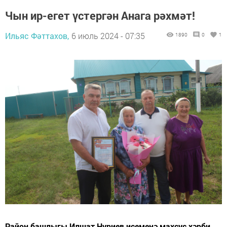
Чын ир-егет үстергән Анага рәхмәт!
Ильяс Фәттахов,
6 июль 2024 - 07:35
1890
0
1
Район башлыгы Илшат Нуриев исеменә махсус хәрби