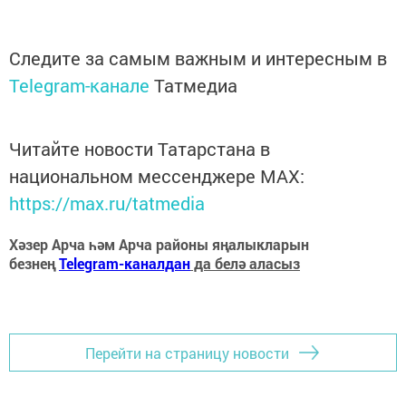
Следите за самым важным и интересным в
Telegram-канале
Татмедиа
Читайте новости Татарстана в
национальном мессенджере MАХ:
https://max.ru/tatmedia
Хәзер Арча һәм Арча районы яңалыкларын
безнең
Telegram-каналдан
да белә аласыз
Перейти на страницу новости