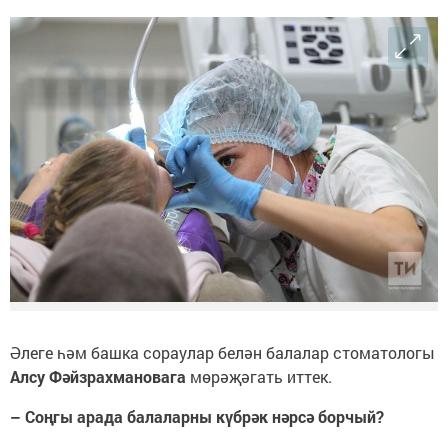
Әлеге һәм башка сораулар белән балалар стоматологы
Алсу Фәйзрахмановага
мөрәҗәгать иттек.
– Соңгы арада балаларны күбрәк нәрсә борчый?