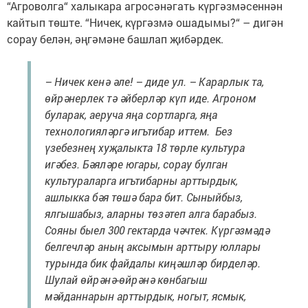
“Агроволга“ халыкара агросәнәгать күргәзмәсеннән
кайтып төште. “Ничек, күргәзмә ошадымы?“ – дигән
сорау белән, әңгәмәне башлап җибәрдек.
– Ничек кенә әле! – диде ул. – Карарлык та,
өйрәнерлек тә әйберләр күп иде. Агроном
буларак, аеруча яңа сортларга, яңа
технологияләргә игътибар иттем. Без
үзебезнең хуҗалыкта 18 төрле культура
игәбез. Бәяләре югары, сорау булган
культураларга игътибарны арттырдык,
ашлыкка бәя төшә бара бит. Сыныйбыз,
ялгышабыз, аларны төзәтеп алга барабыз.
Сояны быел 300 гектарда чәчтек. Күргәзмәдә
белгечләр аның аксымын арттыру юллары
турында бик файдалы киңәшләр бирделәр.
Шулай өйрәнә-өйрәнә көнбагыш
мәйданнарын арттырдык, ногыт, ясмык,