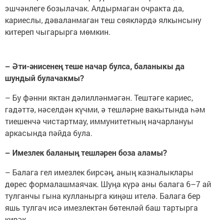
эшчәнлеге бозылачак. Алдырмаган очракта да,
кариеслы, дәваланмаган теш сөякләрдә ялкынсыну
китереп чыгарырга мөмкин.
– Әти-әнисенең теше начар булса, баланыкы да
шундый булачакмы?
– Бу фәнни яктан дәлилләнмәгән. Тештәге кариес,
гадәттә, нәселдән күчми, ә тешләрне вакытында һәм
тиешенчә чистартмау, иммунитетның начарлануы
аркасында пәйда була.
– Имезлек баланың тешләрен боза аламы?
– Балага гел имезлек бирсәң, аның казналыклары
дөрес формалашмаячак. Шуңа күрә аны балага 6–7 ай
тулганчы гына кулланырга киңәш ителә. Балага бер
яшь тулгач исә имезлектән бөтенләй баш тартырга
кирәк.