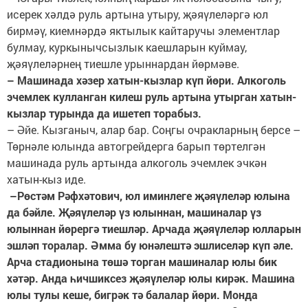
исерек хәлдә руль артына утыру, җәяүлеләргә юл
бирмәү, киемнәрдә яктылык кайтаручы элементлар
булмау, куркынычсызлык каешларын куймау,
җәяүлеләрнең тиешле урыннардан йөрмәве.
– Машинада хәзер хатын-кызлар күп йөри. Алкоголь
эчемлек кулланган килеш руль артына утырган хатын-
кызлар турында да ишетеп торабыз.
– Әйе. Кызганыч, алар бар. Соңгы очракларның берсе –
Төрнәле юлында автогрейдерга барып төртелгән
машинада руль артында алкоголь эчемлек эчкән
хатын-кыз иде.
–Рөстәм Рәфхәтович, юл иминлеге җәяүлеләр юлына
да бәйле. Җәяүлеләр үз юлыннан, машиналар үз
юлыннан йөрергә тиешләр. Арчада җәяүлеләр юлларын
эшләп торалар. Әмма бу юнәлештә эшлиселәр күп әле.
Арча стадионына төшә торган машиналар юлы бик
хәтәр. Анда һичшиксез җәяүлеләр юлы кирәк. Машина
юлы тулы кеше, бигрәк тә балалар йөри. Монда