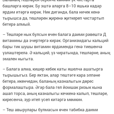
башларга кирәк. Бу эштә аларга 8–10 яшькә кадәр
ярдәм итәргә кирәк. Ник дигәндә, бала ничек кенә
тырышса да, тешләрен җиренә җиткереп чистартып
бетерә алмый.
– Тешләре нык булсын өчен балага даими рәвештә Д
витамины да эчертергә кирәк. Организмдагы кальций
бары тик шушы витамин ярдәмендә генә тиешенчә
үзләштерелә. Ә кальций, үз чиратында, тешләрне, аның
эмален ныгыта.
– Балага алма, кишер кебек каты яшелчә ашатырга
тырышыгыз. Бер яктан, алар тештәге кара элпәне
бетерә, икенчедән, баланың казналыгын дөрес
формалаштыра. Әгәр бала гел йомшак ризык кына
ашап торса, аның казналыгы кечкенә калып, тешләре,
киресенчә, зур итеп үсеп китәргә мөмкин.
– Теш авырулары булмасын өчен табибка даими