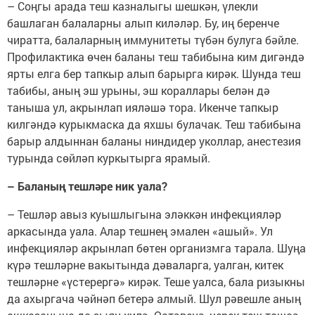
– Соңгы арада теш казналыгы шешкән, үлекли
башлаган балаларны алып киләләр. Бу, иң беренче
чиратта, балаларның иммунитеты түбән булуга бәйле.
Профилактика өчен баланы теш табибына ким дигәндә
ярты елга бер тапкыр алып барырга кирәк. Шунда теш
табибы, аның эш урыны, эш кораллары белән дә
таныша ул, акрынлап ияләшә тора. Икенче тапкыр
килгәндә курыкмаска да яхшы булачак. Теш табибына
барыр алдыннан баланы ниндидер уколлар, анестезия
турында сөйләп куркытырга ярамый.
– Баланың тешләре ник уала?
– Тешләр авыз куышлыгына эләккән инфекцияләр
аркасында уала. Алар тешнең эмален «ашый». Ул
инфекцияләр акрынлап бөтен организмга тарала. Шуңа
күрә тешләрне вакытында дәваларга, уалган, китек
тешләрне «үстерергә» кирәк. Теше уалса, бала ризыкны
да ахыргача чәйнәп бетерә алмый. Шул рәвешле аның