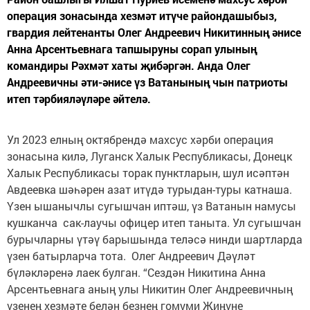
операция зонасында хезмәт итүче райондашыбыз,
гвардия лейтенанты Олег Андреевич Никитинның әнисе
Анна Арсентьевнага тапшыруны сорап улының
командиры Рәхмәт хаты җибәргән. Анда Олег
Андреевичны әти-әнисе үз Ватанының чын патриоты
итеп тәрбияләүләре әйтелә.
Ул 2023 елның октябрендә махсус хәрби операция
зонасына килә, Луганск Халык Республикасы, Донецк
Халык Республикасы торак пунктларын, шул исәптән
Авдеевка шәһәрен азат итүдә турыдан-туры катнаша.
Үзен ышанычлы сугышчан иптәш, үз Ватанын намусы
кушканча сак-лаучы офицер итеп таныта. Ул сугышчан
бурычларны үтәү барышында теләсә нинди шартларда
үзен батырларча тота. Олег Андреевич Дәүләт
бүләкләренә лаек булган. “Сездән Никитина Анна
Арсентьевнага аның улы Никитин Олег Андреевичның
үзенең хезмәте белән безнең гомуми Җиңүне