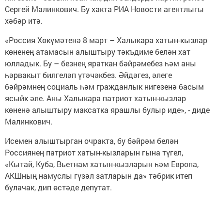
Сергей Малинкович. Бу хакта РИА Новости агентлыгы
хәбәр итә.
«Россия Хөкүмәтенә 8 март – Халыкара хатын-кызлар
көненең атамасын алыштыру тәкъдиме белән хат
юлладык. Бу – безнең яраткан бәйрәмебез һәм аны
һәрвакыт билгеләп үтәчәкбез. Әйдәгез, әлеге
бәйрәмнең социаль һәм гражданлык нигезенә басым
ясыйк әле. Аны Халыкара патриот хатын-кызлар
көненә алыштыру максатка ярашлы булыр иде», - диде
Малинкович.
Исемен алыштырган очракта, бу бәйрәм белән
Россиянең патриот хатын-кызларын гына түгел,
«Кытай, Куба, Вьетнам хатын-кызларын һәм Европа,
АКШның намуслы гүзәл затларын да» тәбрик итеп
булачак, дип өстәде депутат.