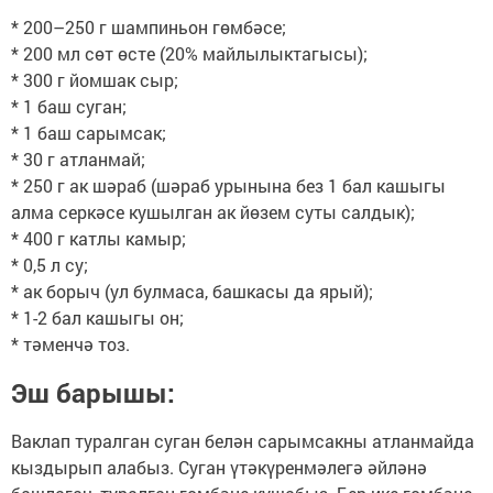
* 200–250 г шампиньон гөмбәсе;
* 200 мл сөт өсте (20% майлылыктагысы);
* 300 г йомшак сыр;
* 1 баш суган;
* 1 баш сарымсак;
* 30 г атланмай;
* 250 г ак шәраб (шәраб урынына без 1 бал кашыгы
алма серкәсе кушылган ак йөзем суты салдык);
* 400 г катлы камыр;
* 0,5 л су;
* ак борыч (ул булмаса, башкасы да ярый);
* 1-2 бал кашыгы он;
* тәменчә тоз.
Эш барышы:
Ваклап туралган суган белән сарымсакны атланмайда
кыздырып алабыз. Суган үтәкүренмәлегә әйләнә