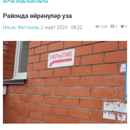
АРЧА ЯҢАЛЫКЛАРЫ
Районда өйрәнүләр уза
Ильяс Фәттахов,
2 март 2023 - 08:22
1226
0
0