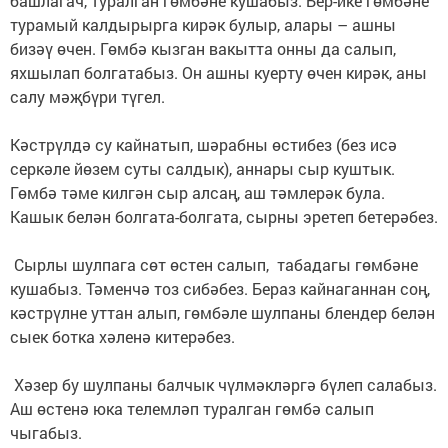
башлагач, туралган гөмбәне кушабыз. Бер-ике гөмбәне
турамый калдырырга кирәк булыр, алары – ашны
бизәү өчен. Гөмбә кызган вакытта онны да салып,
яхшылап болгатабыз. Он ашны куерту өчен кирәк, аны
салу мәҗбүри түгел.
Кәстрүлдә су кайнатып, шәрабны өстибез (без исә
серкәле йөзем суты салдык), аннары сыр куштык.
Гөмбә тәме килгән сыр алсаң, аш тәмлерәк була.
Кашык белән болгата-болгата, сырны эретеп бетерәбез.
Сырлы шулпага сөт өстен салып, табадагы гөмбәне
кушабыз. Тәменчә тоз сибәбез. Бераз кайнаганнан соң,
кәстрүлне уттан алып, гөмбәле шулпаны блендер белән
сыек ботка хәленә китерәбез.
Хәзер бу шулпаны балчык чүлмәк­ләргә бүлеп салабыз.
Аш өстенә юка телемләп туралган гөмбә салып
чыгабыз.