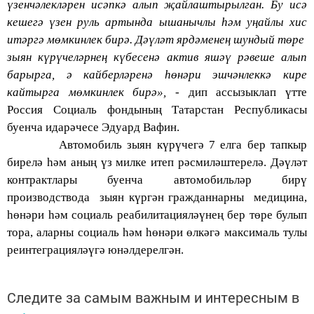
үзенчәлекләрен исә
пкә алып җайлаштырылган. Бу исә
кешегә үзен руль артында ышанычлы һәм уңайлы хис
итәргә мөмкинлек бирә. Дәүләт ярдәменең шундый төре
зыян күрүчеләрнең күбесенә актив яшәү рәвеше алып
барырга, ә кайберләренә һөнәри эшчәнлеккә кире
кайтырга мөмкинлек бирә»,
- дип ассызыклап үтте
Россия Социаль фондының Татарстан Республикасы
буенча идарәчесе Эдуард Вафин.
Автомобиль зыян күрүчегә 7 елга бер тапкыр
бирелә һәм аның үз милке и
теп рәсмиләштерелә. Дәүләт
контрактлары буенча автомобильләр бирү
производствода зыян күргән гражданнарны медицина,
һөнәри һәм социаль реабилитацияләүнең бер төре булып
тора, аларны социаль һәм һөнәри өлкәгә максималь тулы
реинтеграцияләүгә юнәлдерелгән.
Следите за самым важным и интересным в