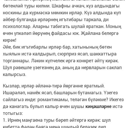
бөтенләй туры килми. Шкафны ачкач, күз алдындагы
носкины да күрмәскә мөмкин ирләр. Күз алдында күп
әйбер булганда ирләрнең игътибары таркала, ди
психологлар. Аларны табигать шулай яраткан. Моның
өчен үпкәләп йөрүнең файдасы юк. Җайлана белергә
кирәк!
Әйе, бик игътибарлы ирләр бар, хатынының бөтен
хыялын истә калдырып, сюрприз ясап, шаккаттыра
торганнары. Ләкин күпчелек иргә конкрет әйтү кирәк.
Шул рәвешле үзегезнең дә, аның да нервларын саклап
калырсыз.
Кызлар, ирләр әйләнә-тирә йөргәнне яратмый.
Ишарәләп, намёк ясап, башларын бутамагыз. Үзегез
сайлагыз инде: романтикамы, теләгән бүләкме? Икегез
дә канәгать булып калыр өчен шушы
киңәшләрне
истә
тотыгыз:
1. Ирнең маңгаена туры бәреп әйтергә кирәк: шул
кибеттә фәлән бәягә менә шундый беләзек дип.