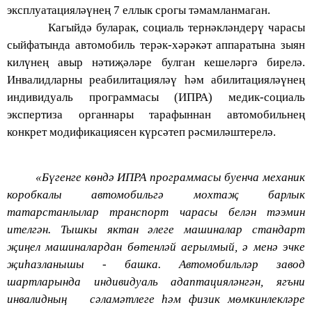
эксплуатацияләүнең 7 еллык срогы тәмамланмаган.
Кагыйдә буларак, социаль тернәкләндерү чарасы
сыйфатында автомобиль терәк-хәрәк
әт аппаратына зыян
килүнең авыр нәтиҗәләре булган кешеләргә бирелә.
Инвалидларны реабилитацияләү һәм абилитацияләүнең
индивидуаль программасы (ИПРА) медик-социаль
экспертиза органнары тарафыннан автомобильнең
конкрет модификациясен күрсәтеп рәсмиләштерелә.
«Бүгенге көндә ИПРА программасы буенча механик
коробкалы автомобильгә мохтаҗ барлык
татарстанлылар транспорт чарасы белән тә
эмин
ителгән. Тышкы яктан әлеге машиналар стандарт
җиңел машиналардан бөтенләй аерылмый, ә менә эчке
җиһазланышы - башка. Автомобильләр завод
шартларында индивидуаль адаптацияләнгән, ягъни
инвалидның сәламәтлеге һәм физик мөмкинлекләре