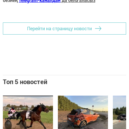
безнең
Telegram-каналдан
да белә аласыз
Перейти на страницу новости
Топ 5 новостей