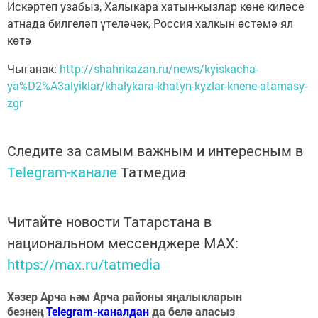
Искәртеп узабыз, Халыкара хатын-кызлар көне киләсе
атнада билгеләп үтеләчәк, Россия халкын өстәмә ял
көтә
Чыганак:
http://shahrikazan.ru/news/kyiskacha-
ya%D2%A3alyiklar/khalykara-khatyn-kyzlar-knene-atamasy-
zgr
Следите за самым важным и интересным в
Telegram-канале
Татмедиа
Читайте новости Татарстана в
национальном мессенджере MАХ:
https://max.ru/tatmedia
Хәзер Арча һәм Арча районы яңалыкларын
безнең
Telegram-каналдан
да белә аласыз