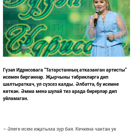
Гүзәл Идрисовага “Татарстанның атказанган артисты”
исемен биргәннәр. Җырчыны тәбрикләргә дип
шалтыраткач, ул сүзсез калды. Әлбәттә, бу исемне
көткән. Әмма менә шулай тиз арада бирерләр дип
уйламаган.
– Әлеге исем иҗатыма зур бәя. Кечкенә чактан ук