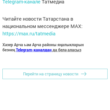
Telegram-канале
Татмедиа
Читайте новости Татарстана в
национальном мессенджере MАХ:
https://max.ru/tatmedia
Хәзер Арча һәм Арча районы яңалыкларын
безнең
Telegram-каналдан
да белә аласыз
Перейти на страницу новости