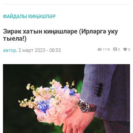
ФАЙДАЛЫ КИҢӘШЛӘР
Зирәк хатын киңәшләре (Ирләргә уку
тыела!)
автор,
2 март 2023 - 08:53
1119
0
0