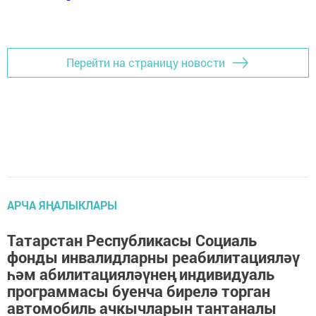
Перейти на страницу новости
АРЧА ЯҢАЛЫКЛАРЫ
Татарстан Республикасы Социаль
фонды инвалидларны реабилитацияләү
һәм абилитацияләүнең индивидуаль
программасы буенча бирелә торган
автомобиль ачкычларын тантаналы