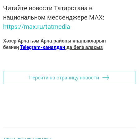
Читайте новости Татарстана в
национальном мессенджере MАХ:
https://max.ru/tatmedia
Хәзер Арча һәм Арча районы яңалыкларын
безнең
Telegram-каналдан
да белә аласыз
Перейти на страницу новости