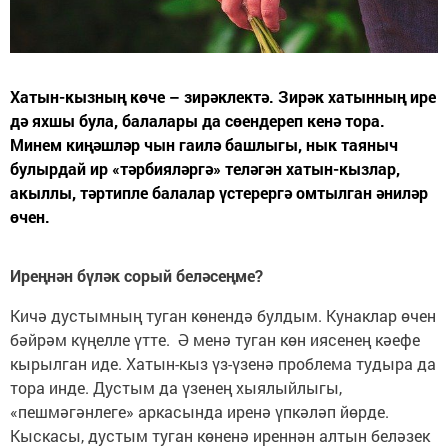
Хатын-кызның көче – зирәклектә. Зирәк хатынның ире
дә яхшы була, балалары да сөендереп кенә тора.
Минем киңәшләр чын гаилә башлыгы, нык таяныч
булырдай ир «тәрбияләргә» теләгән хатын-кызлар,
акыллы, тәртипле балалар үстерергә омтылган әниләр
өчен.
Иреңнән бүләк сорый беләсеңме?
Кичә дустымның туган көнендә булдым. Кунаклар өчен
бәйрәм күңелле үтте. Ә менә туган көн иясенең кәефе
кырылган иде. Хатын-кыз үз-үзенә проблема тудыра да
тора инде. Дустым да үзенең хыялыйлыгы,
«пешмәгәнлеге» аркасында иренә үпкәләп йөрде.
Кыскасы, дустым туган көненә иреннән алтын беләзек