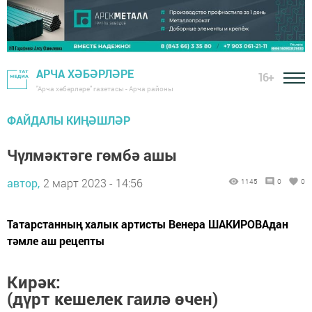
АРЧА ХӘБӘРЛӘРЕ
16+
"Арча хәбәрләре" газетасы - Арча районы
ФАЙДАЛЫ КИҢӘШЛӘР
Чүлмәктәге гөмбә ашы
автор,
2 март 2023 - 14:56
1145
0
0
Татарстанның халык артисты Венера ШАКИРОВАдан
тәмле аш рецепты
Кирәк:
(дүрт кешелек гаилә өчен)