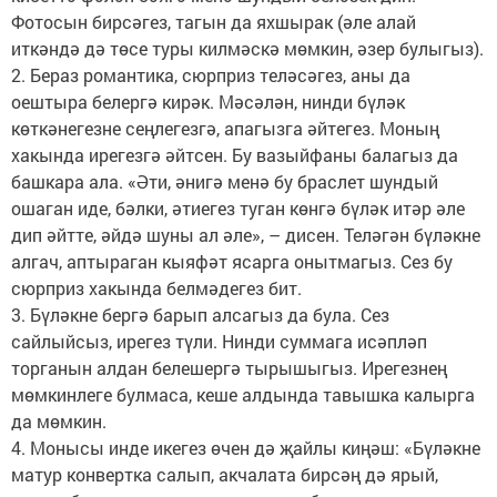
Фотосын бирсәгез, тагын да яхшырак (әле алай
иткәндә дә төсе туры килмәскә мөмкин, әзер булыгыз).
2. Бераз романтика, сюрприз теләсәгез, аны да
оештыра белергә кирәк. Мәсәлән, нинди бүләк
көткәнегезне сеңлегезгә, апагызга әйтегез. Моның
хакында ирегезгә әйтсен. Бу вазыйфаны балагыз да
башкара ала. «Әти, әнигә менә бу браслет шундый
ошаган иде, бәлки, әтиегез туган көнгә бүләк итәр әле
дип әйтте, әйдә шуны ал әле», – дисен. Теләгән бүләкне
алгач, аптыраган кыяфәт ясарга онытмагыз. Сез бу
сюрприз хакында белмәдегез бит.
3. Бүләкне бергә барып алсагыз да була. Сез
сайлыйсыз, ирегез түли. Нинди суммага исәпләп
торганын алдан белешергә тырышыгыз. Ирегезнең
мөмкинлеге булмаса, кеше алдында тавышка калырга
да мөмкин.
4. Монысы инде икегез өчен дә җайлы киңәш: «Бүләкне
матур конвертка салып, акчалата бирсәң дә ярый,