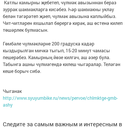
Катлы камырны җебетеп, чүлмәк авызыннан бераз
зуррак шакмакларга кисәбез. Һәр шакмакны уклау
белән тәгәрәтеп җәеп, чүлмәк авызына каплыйбыз.
Чит-читләрен яхшылап бөрергә кирәк, аш өстенә килеп
төшәрлек булмасын.
Гөмбәле чүлмәкләрне 200 градуска кадәр
кыздырылган мичкә тыгып, 15-20 минут чамасы
пешерәбез. Камырның йөзе килгәч, аш әзер була.
Табынга ашны чүлмәгендә килеш чыгаралар. Теләгән
кеше борыч сибә.
Чыганак
http://www.syuyumbike.ru/news/pervoe/chlmktge-gmb-
ashy
Следите за самым важным и интересным в