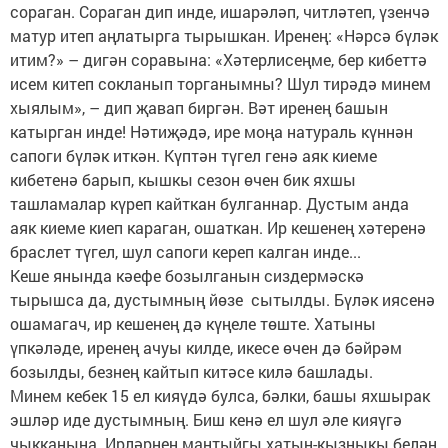
сораган. Сораган дип инде, ишарәләп, читләтеп, үзенчә
матур итеп аңлатырга тырышкан. Иренең: «Нәрсә бүләк
итим?» – дигән соравына: «Хәтерлисеңме, бер кибеттә
исем китеп сокланып торганымны? Шул тирәдә минем
хыялым», – дип җавап биргән. Вәт иренең башын
катырган инде! Нәтиҗәдә, ире моңа натураль күннән
сапоги бүләк иткән. Күптән түгел генә аяк киеме
кибетенә барып, кышкы сезон өчен бик яхшы
ташламалар күреп кайткан булганнар. Дустым анда
аяк киеме киеп караган, ошаткан. Ир кешенең хәтеренә
браслет түгел, шул сапоги кереп калган инде...
Кеше янында кәефе бозылганын сиздермәскә
тырышса да, дустымның йөзе сытылды. Бүләк иясенә
ошамагач, ир кешенең дә күңеле төште. Хатыны
үпкәләде, иренең ачуы килде, икесе өчен дә бәйрәм
бозылды, безнең кайтып китәсе килә башлады.
Минем кебек 15 ел кияүдә булса, бәлки, башы яхшырак
эшләр иде дустымның. Биш кенә ел шул әле кияүгә
чыкканына. Ирләрнең мантыйгы хатын-кызныкы белән