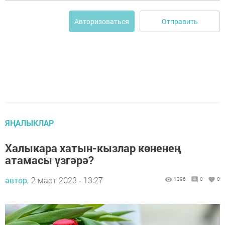
Отправить
Авторизоваться
ЯҢАЛЫКЛАР
Халыкара хатын-кызлар көненең
атамасы үзгәрә?
автор,
2 март 2023 - 13:27
1396
0
0