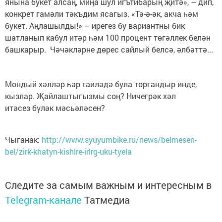
янына букет алсаң, миңа шул игътибарың җитә», – дип,
конкрет гамәли тәкъдим ясагыз. «Тә-ә-әк, акча һәм
букет. Аңлашылды!» – ирегез бу вариантны бик
шатланып кабул итәр һәм 100 процент төгәллек белән
башкарыр. Чәчәкләрне дөрес сайлый белсә, әлбәттә...
Мондый хәлләр һәр гаиләдә була торгандыр инде,
кызлар. Җайлаштыгызмы соң? Ничегрәк хәл
итәсез бүләк мәсьәләсен?
Чыганак:
http://www.syuyumbike.ru/news/belmesen-
bel/zirk-khatyn-kishlre-irlrg-uku-tyela
Следите за самым важным и интересным в
Telegram-канале
Татмедиа