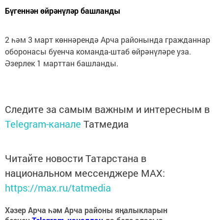
Бүгеннән өйрәнүләр башланды
2 һәм 3 март көннәрендә Арча районында гражданнар
оборонасы буенча команда-штаб өйрәнүләре уза.
Әзерлек 1 марттан башланды.
Следите за самым важным и интересным в
Telegram-канале
Татмедиа
Читайте новости Татарстана в
национальном мессенджере MАХ:
https://max.ru/tatmedia
Хәзер Арча һәм Арча районы яңалыкларын