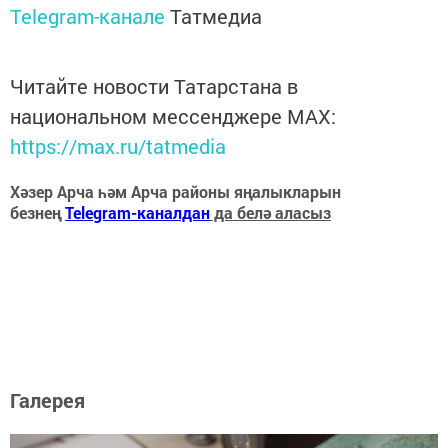
Telegram-канале
Татмедиа
Читайте новости Татарстана в
национальном мессенджере MАХ:
https://max.ru/tatmedia
Хәзер Арча һәм Арча районы яңалыкларын
безнең
Telegram-каналдан
да белә аласыз
Галерея