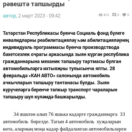
рәвештә тапшырды
автор,
2 март 2023 - 09:42
812
0
0
Татарстан Республикасы буенча Социаль фонд бүлеге
инвалидларны реабилитацияләү һәм абилитацияләүнең
индивидуаль программасы буенча производствода
бәхетсезлек очрагы аркасында зыян күргән республика
гражданнарына механик тапшыру тартмасы булган
автомобильләргә ихтыяҗны тулысынча япты. 28
февральдә «КАН АВТО» салонында автомобиль
ачкычларын тапшыру тантанасы булды. Зыян
күрүчеләргә беренче тапкыр транспорт чараларын
тапшыру шул күләмдә башкарылды.
34 яшьтән алып 76 яшькә кадәрге гражданнарга 33
автомобиль бирелде. Тагын 4 автомобиль хуҗаларын
көтә, аларның моңа кадәр файдаланган автомобильләрен