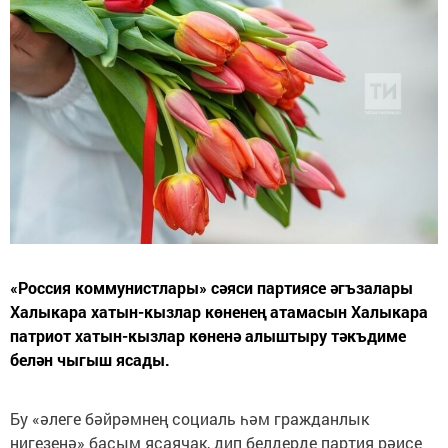
«Россия коммунистлары» сәяси партиясе әгъзалары
Халыкара хатын-кызлар көненең атамасын Халыкара
патриот хатын-кызлар көненә алыштыру тәкъдиме
белән чыгыш ясады.
Бу «әлеге бәйрәмнең социаль һәм гражданлык
нигезенә» басым ясаячак, дип белдерде партия рәисе