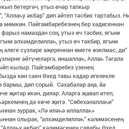
укып бетергәч, утыз өчәр тапкыр
, “Аллаһу әкбәр” дип әйтеп тәсбих тартабыз. Н
рга мөмкин. Пәйгамбәребезнең бер хәдисеннән
р фарыз намаздан соң, утыз өч тәсбих, ягъни
ягъни әлхәмделилләһ, утыз өч тәкбир, ягъни
ң әлеге сүзләре әҗереннән өмете өзелмәс, ди”
зләрне әйтүчеләргә, иншаллаһ, Аллаһ Тәгалә
ыйп кылыр. Пәйгамбәребез үзенең
бызда көн саен Өхед тавы кадәр игелекле
 бармы, дип сорый. Сәхабәләр аңа, йә
өче җитәр икән, диләр. Аларга җавап итеп,
һәркемнең дә көче җитә. “Сөбеханаллаһи”
ннан зуррак, «Лә иләһә иллаллаһ»
ыннан олырак, “әлхәмделилләһ” кәлимәсенең
 “Аллаһу әкбәр” кәлимәсенең савабы Өхед