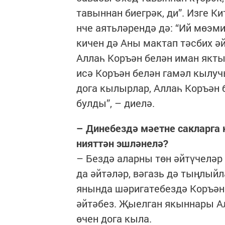
тавыннан биегрәк, ди”. Изге Ки
нче аятьләрендә дә: “Ий мөэми
кичен дә Аны мактап тәсбих әй
Аллаһ Коръән белән иман якт
исә Коръән белән гамәл кылу
дога кылырлар, Аллаһ Коръән
булды”, – диелә.
– Динебездә мәетне сакларга к
нияттән эшләнелә?
– Бездә аларны төн әйтүчеләр
да әйтәләр, вәгазь дә тыңлый
янында шәригатебездә Коръән 
әйтәбез. Җыелган якыннары А
өчен дога кыла.