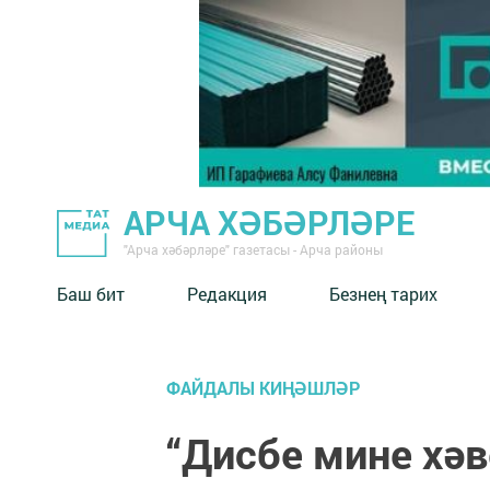
АРЧА ХӘБӘРЛӘРЕ
"Арча хәбәрләре" газетасы - Арча районы
Баш бит
Редакция
Безнең тарих
ФАЙДАЛЫ КИҢӘШЛӘР
“Дисбе мине хә