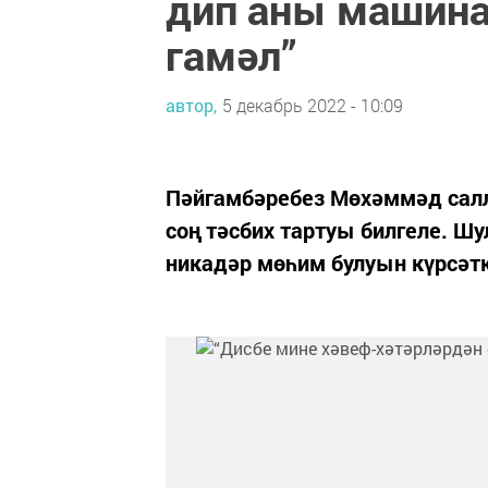
дип аны машина
гамәл”
автор,
5 декабрь 2022 - 10:09
Пәйгамбәребез Мөхәммәд салл
соң тәсбих тартуы билгеле. Шу
никадәр мөһим булуын күрсәтк