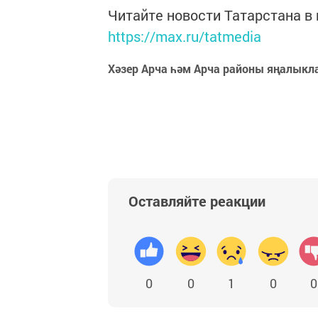
Читайте новости Татарстана 
https://max.ru/tatmedia
Хәзер Арча һәм Арча районы яңалыкл
Оставляйте реакции
0
0
1
0
0