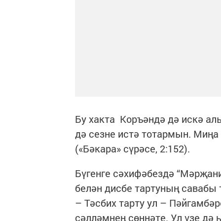
Бу хакта Коръәндә дә искә алы
дә сезне истә тотармын. Миңа
(«Бәкара» сүрәсе, 2:152).
Бүгенге сәхифәбездә “Мәрҗан
белән дисбе тартуның савабы
– Тәсбих тарту ул – Пәйгамбә
сәлләмнең сөннәте. Ул үзе дә 