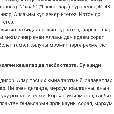
тапның “Әхзаб” (“Гаскәрләр”) сүрәсенең 41-43
ннәр, Аллаһны күп зекер итегез. Иртән дә,
тегез.
ылыгын вә һидәят юлын күрсәтер, фәрештәләр
чы мөэминнәр өчен Аллаһыдан ярдәм сорап
 белән гамәл кылучы мөэминнәргә рәхмәтле
илгән кешеләр дә тәсбих тарта. Бу нинди
 диләр. Алар тәсбих кына тартмый, салаватлар
лар. Ни өчен дигәндә, мәрхүм юылганчы, аның
уку рөхсәт ителми. Коръән укылмагач, тәсбих
ллаһтан гөнаһларын ярлыкауны сорап, мәрхүм