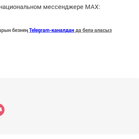
в национальном мессенджере MАХ:
арын безнең
Telegram-каналдан
да белә аласыз