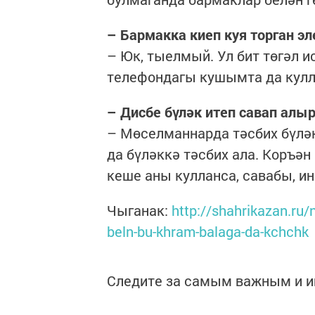
– Бармакка киеп куя торган э
– Юк, тыелмый. Ул бит төгәл 
телефондагы кушымта да кул
– Дисбе бүләк итеп савап алы
– Мөселманнарда тәсбих бүләк
да бүләккә тәсбих ала. Коръән
кеше аны кулланса, савабы, ин
Чыганак:
http://shahrikazan.ru/
beln-bu-khram-balaga-da-kchchk
Следите за самым важным и 