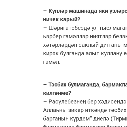
– Күпләр машинада яки үзләре
ничек карый?
– Шәригатебездә ул тыелмаган
һәрбер гамәлләр ниятләр белән
хәтәрләрдән саклый дип аны м
кирәк булганда алып куллану 
гамәл.
– Тәсбих булмаганда, бармакл
килгәнме?
– Расүлебезнең бер хәдисендә
Аллаһны зикер иткәндә тәсбих
барганын күрдем” диелә (Тирм
булмаганда бармаклар белән г