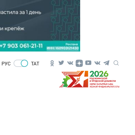
РУС
ТАТ