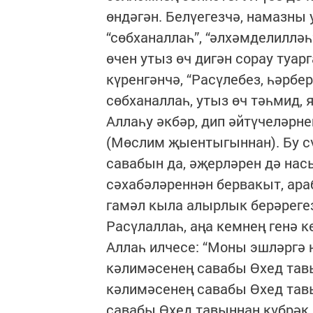
өндәгән. Белүегезчә, намазны 
“сөбханаллаһ”, “әлхәмделилләһ”
өчен утыз өч дигән сорау туа
күренгәнчә, “Расүлебез, һәрбе
сөбханаллаһ, утыз өч тәһмид, 
Аллаһу әкбәр, дип әйтүчеләрне
(Мөслим җыентыгыннан). Бу сү
савабын да, әҗерләрен дә нас
сәхабәләреннән бервакыт, ара
гамәл кыла алырлык берәрегез
Расүлаллаһ, аңа кемнең генә к
Аллаһ илчесе: “Моны эшләргә 
кәлимәсенең савабы Өхед тавы
кәлимәсенең савабы Өхед тав
савабы Өхед тавыннан күбрәк,