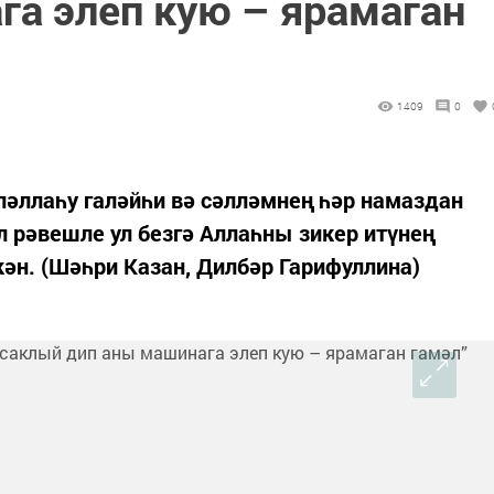
га элеп кую – ярамаган
1409
0
әллаһу галәйһи вә сәлләмнең һәр намаздан
л рәвешле ул безгә Аллаһны зикер итүнең
ән. (Шәһри Казан, Дилбәр Гарифуллина)