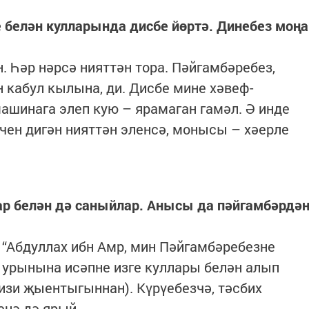
 белән кулларында дисбе йөртә. Динебез моңа
. Һәр нәрсә нияттән тора. Пәйгамбәребез,
 кабул кылына, ди. Дисбе мине хәвеф-
ашинага элеп кую – ярамаган гамәл. Ә инде
өчен дигән нияттән эленсә, монысы – хәерле
ар белән дә саныйлар. Анысы да пәйгамбәрдә
 “Абдуллах ибн Амр, мин Пәйгамбәребезне
 урынына исәпне изге куллары белән алып
изи җыентыгыннан). Күрүебезчә, тәсбих
енә дә ярый.