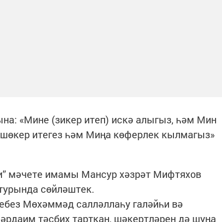
на: «Мине (зикер итеп) искә алыгыз, һәм Мин
 шөкер итегез һәм Миңа көферлек кылмагыз»
и” мәчете имамы Мансур хәзрәт Мифтяхов
 турында сөйләштек.
ребез Мөхәммәд салләллаһу галәйһи вә
һәрдаим тәсбих тарткан, шәкертләрен дә шуңа