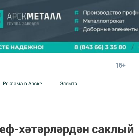
16+
Реклама в Арске
Элемтә
веф-хәтәрләрдән саклый