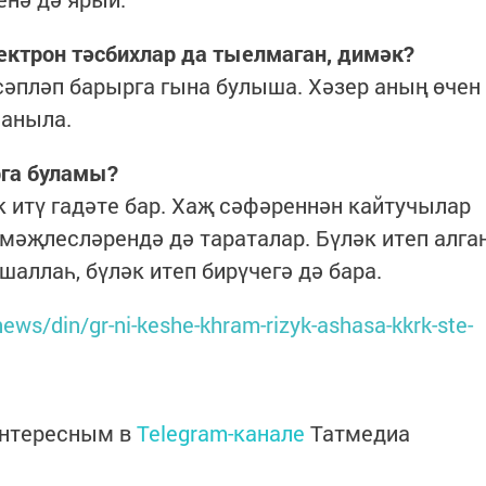
лектрон тәсбихлар да тыелмаган, димәк?
исәпләп барырга гына булыша. Хәзер аның өчен
ланыла.
рга буламы?
 итү гадәте бар. Хаҗ сәфәреннән кайтучылар
 мәҗлесләрендә дә тараталар. Бүләк итеп алга
шаллаһ, бүләк итеп бирүчегә дә бара.
news/din/gr-ni-keshe-khram-rizyk-ashasa-kkrk-ste-
интересным в
Telegram-канале
Татмедиа