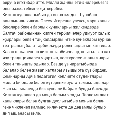
аеруча игътибар итте. Милли җанлы әти-әниләребезгә
олы рәхмәтебезне җиткерәбез.
Килгән кунакларыбыз да сынатмады. Шурабаш
авылыннан килгән Олеся Игоревна үзенең мари халык
биюләре белән барлык кунакларны җилкендерде.
Балтач районыннан килгән тәрбиячеләр удмурт халык
җырлары белән таң калдырды. Әтнә кунаклары курчак
театрының бала тәрбияләүдә ролен аңлатып киттеләр.
Казан шәһәреннән килгән тәрбиячеләр, онытылган хат
язу традицияләрен яңартып, посткроссинг алымнары
белән таныштырдылар. Без дә үз чиратыбызда
балалар белән җавап хатлары язышырга сүз бирдек.
Семинарны Арча педагогия көллияте студентлары
милли биюләре белән күтәренке рухта тәмамладылар.
Чын мәгънәсендә бик күңелле бәйрәм булды бакчада.
Килгән кунаклар да моңа басым ясады. Төрле милләт
халыклары белән булган дуслыгыбыз моның белән
генә чикләнеп калмас, киләчәктә дә дәвамлы булыр
дип ышанасы килә.