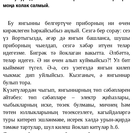
моңа колак салмый.
Бу янгынны белгертүче приборның ни өчен
кирәклеген һәркайсыбыз аңлый. Сезгә бер сорау: сез
ү
з йортыгызда, әгәр дә янгын башланса, шушы
приборның чыелдап, сезгә хәбәр итүен теләр
идегезме. Бигрәк тә йоклаган вакытта. Әлбәттә,
теләр идегез. Ә ни өчен алып куймыйсыз?! Ул бит
кыйммәт түгел. Ә-ә, сез үзегездә янгын килеп
чыкмас дип уйлыйсыз. Кызганыч, ә янгыннар
булып тора.
Күзәтүләрдән чыгып, янгыннарның төп сәбәпләрен
әйтәбез: төп
сәбәпләре
–
электр җиһазлары,
чыбыкларның иске, төзек булмавы, мичнең һәм
төтен юллыкларының төзексезлеге, кагыйдәләргә
туры китереп эшләнмәве, исерек хәлдә урын-җирдә
тәмәке тартулар, шул килеш йоклап китүләр һ.б.