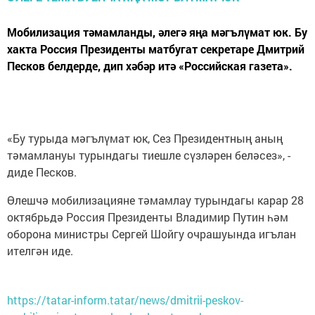
Мобилизация тәмамланды, әлегә яңа мәгълүмат юк. Бу
хакта Россия Президенты матбугат секретаре Дмитрий
Песков белдерде, дип хәбәр итә «Российская газета».
«Бу турыда мәгълүмат юк, Сез Президентның аның
тәмамлануы турындагы тиешле сүзләрен беләсез», -
диде Песков.
Өлешчә мобилизацияне тәмамлау турындагы карар 28
октябрьдә Россия Президенты Владимир Путин һәм
оборона министры Сергей Шойгу очрашуында игълан
ителгән иде.
https://tatar-inform.tatar/news/dmitrii-peskov-