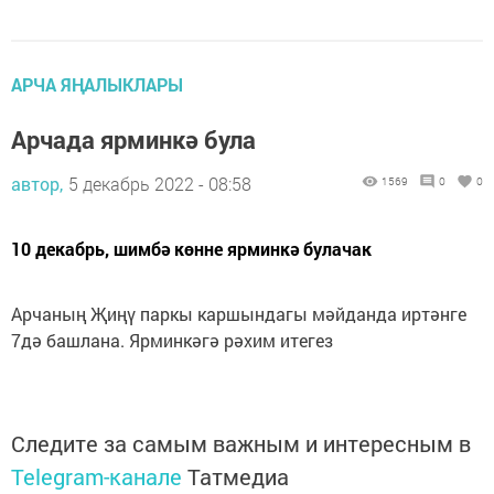
АРЧА ЯҢАЛЫКЛАРЫ
Арчада ярминкә була
автор,
5 декабрь 2022 - 08:58
1569
0
0
10 декабрь, шимбә көнне ярминкә булачак
Арчаның Җиңү паркы каршындагы мәйданда иртәнге
7дә башлана. Ярминкәгә рәхим итегез
Следите за самым важным и интересным в
Telegram-канале
Татмедиа