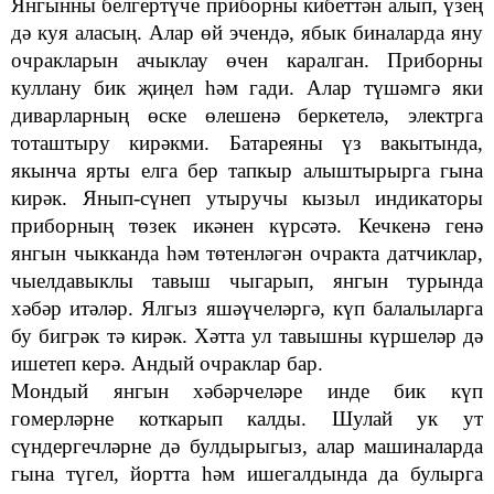
Янгынны белгертүче приборны кибеттән алып, үзең
дә куя аласың.
Алар өй эчендә, ябык биналарда яну
очракларын ачыклау өчен каралган. Приборны
куллану бик җиңел һәм гади. Алар түшәмгә яки
диварларның өске өлешенә беркетелә, электрга
тоташтыру кирәкми.
Батареяны үз вакытында,
якынча ярты елга бер тапкыр алыштырырга гына
кирәк. Янып
-
сүнеп утыручы
кызыл индикаторы
приборның төзек икәнен
күрсәтә. Кечкенә генә
янгын чыкканда һәм төтенләгән очракта
датчиклар,
чыелдавыклы тавыш чыгарып, янгын турында
хәбәр итәләр. Ялгыз яшәүчеләргә, күп балалыларга
бу бигрәк тә кирәк.
Хәтта ул тавышны күршеләр дә
ишетеп керә. Андый очраклар бар.
Мондый янгын хәбәрчеләре инде бик күп
гомерләрне коткарып калды. Шулай ук ут
сүндергечләрне дә булдырыгыз, алар машиналарда
гына түгел, йортта һәм ишегалдында да булырга