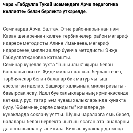
чара «Габдулла Тукай исемендәге Арча педагогика
көллияте» белән берлектә үткәрелде.
Семинарда Арча, Балтач, Әтнә районнарыннан һәм
Казан шәһәреннән килгән тәрбиячеләр, район мәгариф
идарәсе методисты Алинә Иманаева, мәгариф
идарәсенең милли эшләр буенча методисты Энҗе
Габдуллатҗановна катнашты.
Семинар күңелле рухта "Тынычлык" җыры белән
башланып китте. Җиде милләт халкын берләштереп,
тәрбиячеләр белән балалар бик матур чыгыш
әзерләгән иделәр. Башкорт халкының милли ризыгы -
бавырсак ясау, Идел буе халыкларының ярминкәсендә
катнашу, рус, татар һәм чуваш халыкларында кунакта
булу, "Әбиемнең серле сандыгы" кичәләре дә
кунакларда соклану уятты. Шушы чараларга ямь биреп,
балалары белән берлектә чыгыш ясаган ата- аналарны
да ассызыклап үтәсе килә. Килгән кунаклар да моңа