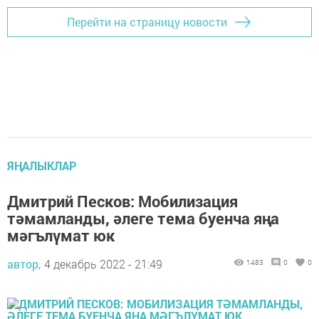
Перейти на страницу новости
ЯҢАЛЫКЛАР
Дмитрий Песков: Мобилизация
тәмамланды, әлеге тема буенча яңа
мәгълүмат юк
автор,
4 декабрь 2022 - 21:49
1483
0
0