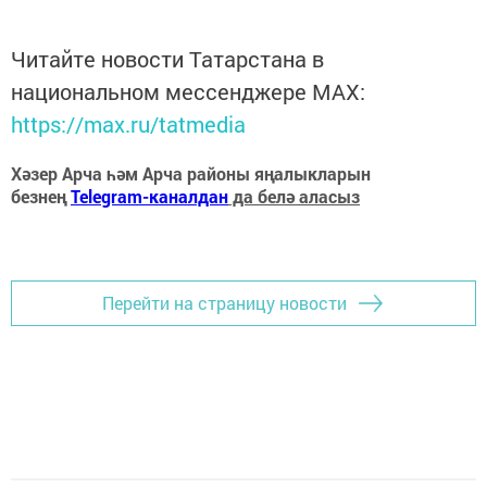
Читайте новости Татарстана в
национальном мессенджере MАХ:
https://max.ru/tatmedia
Хәзер Арча һәм Арча районы яңалыкларын
безнең
Telegram-каналдан
да белә аласыз
Перейти на страницу новости