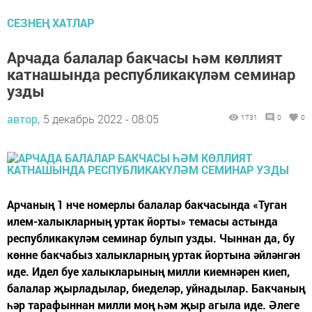
СЕЗНЕҢ ХАТЛАР
Арчада балалар бакчасы һәм көллият
катнашында республикакүләм семинар
узды
автор,
5 декабрь 2022 - 08:05
1731
0
0
Арчаның 1 нче номерлы балалар бакчасында «Туган
илем-халыкларның уртак йорты» темасы астында
республикакүләм семинар булып узды. Чыннан да, бу
көнне бакчабыз халыкларның уртак йортына әйләнгән
иде. Идел буе халыкларының милли киемнәрен киеп,
балалар җырладылар, биеделәр, уйнадылар. Бакчаның
һәр тарафыннан милли моң һәм җыр агыла иде. Әлеге