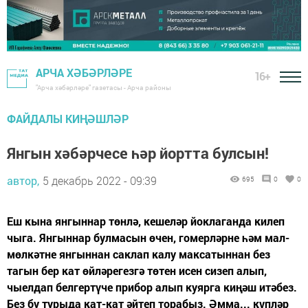
АРЧА ХӘБӘРЛӘРЕ
16+
"Арча хәбәрләре" газетасы - Арча районы
ФАЙДАЛЫ КИҢӘШЛӘР
Янгын хәбәрчесе һәр йортта булсын!
автор,
5 декабрь 2022 - 09:39
695
0
0
Еш кына янгыннар төнлә, кешеләр йоклаганда килеп
чыга. Янгыннар булмасын өчен, гомерләрне һәм мал-
мөлкәтне янгыннан саклап калу максатыннан без
тагын бер кат өйләрегезгә төтен исен сизеп алып,
чыелдап белгертүче прибор алып куярга киңәш итәбез.
Без бу турыда кат-кат әйтеп торабыз. Әмма... күпләр