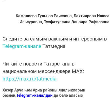
Камалиева Гульназ Раисовна, Бахтиярова Илюса
Ильсуровна, Тухфатуллина Эльвира Рафисовна
Следите за самым важным и интересным в
Telegram-канале
Татмедиа
Читайте новости Татарстана в
национальном мессенджере MАХ:
https://max.ru/tatmedia
Хәзер Арча һәм Арча районы яңалыкларын
безнең
Telegram-каналдан
да белә аласыз