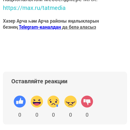
https://max.ru/tatmedia
Хәзер Арча һәм Арча районы яңалыкларын
безнең
Telegram-каналдан
да белә аласыз
Оставляйте реакции
0
0
0
0
0