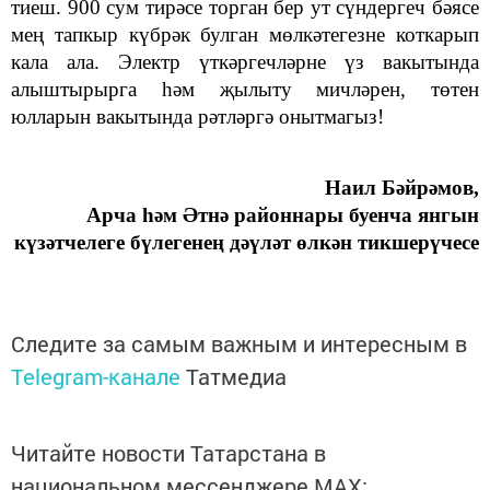
тиеш. 900 сум тирәсе торган бер ут сүндергеч бәясе
мең тапкыр күбрәк булган мөлкәтегезне коткарып
кала ала. Электр үткәргечләрне үз вакытында
алыштырырга һәм җылыту мичләрен, төтен
юлларын вакытында рәтләргә онытмагыз!
Наил Бәйрәмов,
Арча һәм Әтнә районнары буенча янгын
күзәтчелеге б
ү
легенең дәүләт өлкән тикшерүчесе
Следите за самым важным и интересным в
Telegram-канале
Татмедиа
Читайте новости Татарстана в
национальном мессенджере MАХ: