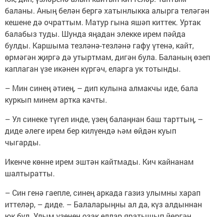
баланы. Аның белән бергә хатынлыкка алырга теләгән
кешене дә очраттым. Матур гына яшәп киттек. Уртак
балабыз туды. Шунда яңадан элекке ирем пәйда
булды. Каршыма тезләнә-тезләнә гафу үтенә, кайт,
өрмәгән җиргә дә утыртмам, дигән була. Баланың өзеп
каплаган үзе икәнен күргәч, еларга ук тотынды.
– Мин синең әтиең, – дип кулына алмакчы иде, бала
куркып минем артка качты.
– Ул синеке түгел инде, үзең балаңнан баш тарттың, –
диде әлеге ирем бер килүендә һәм өйдән куып
чыгарды.
Икенче көнне ирем эштән кайтмады. Кич кайнанам
шалтыратты.
– Син генә гаепле, синең аркада газиз улымны харап
иттеләр, – диде. – Балаларыңны ал да, күз алдыннан
юк бул. Улым үзенең озак еллар яратышып йөргән