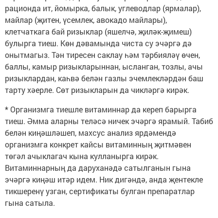
рационда ит, йомырка, балык, углеводлар (ярмалар),
майлар (җитен, үсемлек, авокадо майлары),
клетчаткага бай ризыклар (яшелчә, җиләк-җимеш)
булырга тиеш. Көн дәвамында чиста су эчәргә дә
онытмагыз. Тән тиресен саклау һәм тәрбияләү өчен,
баллы, камыр ризыкларыннан, ысланган, тозлы, ачы
ризыклардан, каһвә белән газлы эчемлекләрдән баш
тарту хәерле. Сөт ризыкларын да чикләргә кирәк.
* Организмга тиешле витаминнар да кереп барырга
тиеш. Әмма аларны теләсә ничек эчәргә ярамый. Табиб
белән киңәшләшеп, махсус анализ ярдәмендә
организмга конкрет кайсы витаминның җитмәвен
төгәл ачыклагач кына кулланырга кирәк.
Витаминнарның да даруханәдә сатылганын гына
эчәргә киңәш итәр идем. Ник дигәндә, анда җентекле
тикшеренү узган, сертификаты булган препаратлар
гына сатыла.