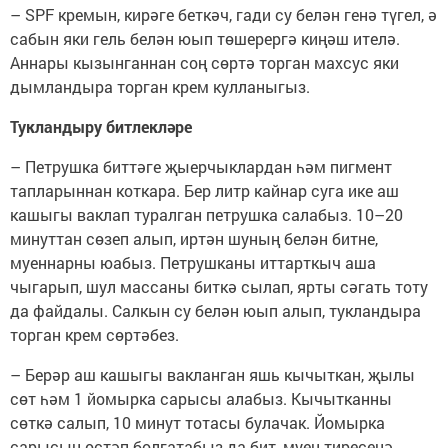
– SPF кремын, кирәге беткәч, гади су белән генә түгел, ә
сабын яки гель белән юып төшерергә киңәш ителә.
Аннары кызынганнан соң сөртә торган махсус яки
дымландыра торган крем кулланыгыз.
Тукландыру битлекләре
– Петрушка биттәге җыерчыклардан һәм пигмент
тапларыннан коткара. Бер литр кайнар суга ике аш
кашыгы ваклап туралган петрушка салабыз. 10–20
минуттан сөзеп алып, иртән шуның белән битне,
муеннарны юабыз. Петрушканы иттарткыч аша
чыгарып, шул массаны биткә сылап, ярты сәгать тоту
да файдалы. Салкын су белән юып алып, тукландыра
торган крем сөртәбез.
– Берәр аш кашыгы вакланган яшь кычыткан, җылы
сөт һәм 1 йомырка сарысы алабыз. Кычытканны
сөткә салып, 10 минут тотасы булачак. Йомырка
сарысын өстәп болгатабыз да бит, муен тиресенә