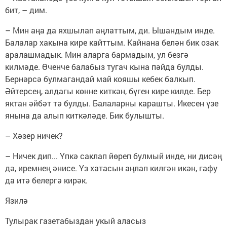
бит, – дим.
– Мин аңа да яхшылап аңлаттым, ди. Ышандым инде.
Балалар хакына кире кайттым. Кайнана белән бик озак
аралашмадык. Мин аларга бармадым, ул безгә
килмәде. Өченче балабыз тугач кына пәйда булды.
Бернәрсә булмагандай май кояшы кебек балкып.
Әйтерсең, алдагы көнне киткән, бүген кире килде. Бер
яктан әйбәт тә булды. Балаларны карашты. Икесен үзе
янына да алып киткәләде. Бик булышты.
– Хәзер ничек?
– Ничек дип... Үпкә саклап йөреп булмый инде, ни дисәң
дә, иремнең әнисе. Үз хатасын аңлап килгән икән, гафу
да итә белергә кирәк.
Язилә
Тулырак газетабыздан укый аласыз