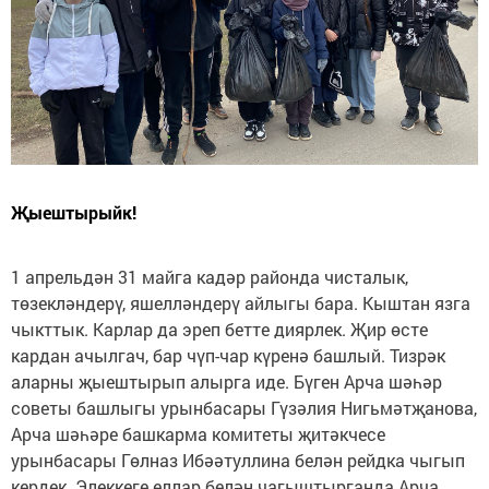
Җыештырыйк!
1 апрельдән 31 майга кадәр районда чисталык,
төзекләндерү, яшелләндерү айлыгы бара. Кыштан язга
чыкттык. Карлар да эреп бетте диярлек. Җир өсте
кардан ачылгач, бар чүп-чар күренә башлый. Тизрәк
аларны җыештырып алырга иде. Бүген Арча шәһәр
советы башлыгы урынбасары Гүзәлия Нигьмәтҗанова,
Арча шәһәре башкарма комитеты җитәкчесе
урынбасары Гөлназ Ибәәтуллина белән рейдка чыгып
кердек. Элеккеге еллар белән чагыштырганда Арча