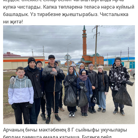
күпкә чистарды. Капка төпләренә теләсә нәрсә куймый
башладык. Үз тирәбезне җыештырабыз. Чисталыкка
ни җитә!
Арчаның 6нчы мәктәбенең 8 Г сыйныфы укучылары
бердәм рәвештә өмәдә катнаша. Бүгенге рейд