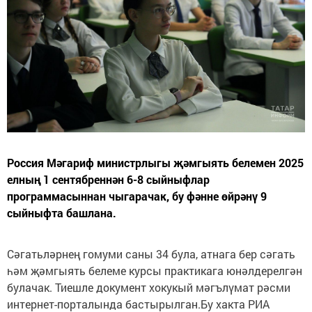
Россия Мәгариф министрлыгы җәмгыять белемен 2025
елның 1 сентябреннән 6-8 сыйныфлар
программасыннан чыгарачак, бу фәнне өйрәнү 9
сыйныфта башлана.
Сәгатьләрнең гомуми саны 34 була, атнага бер сәгать
һәм җәмгыять белеме курсы практикага юнәлдерелгән
булачак. Тиешле документ хокукый мәгълүмат рәсми
интернет-порталында бастырылган.Бу хакта РИА