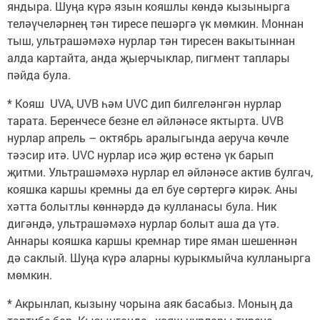
яндыра. Шуңа күрә язын кояшлы көндә кызынырга
теләүчеләрнең тән тиресе пешәргә үк мөмкин. Моннан
тыш, ультрашәмәхә нурлар тән тиресен вакытыннан
алда картайта, анда җыерчыклар, пигмент таплары
пәйда була.
* Кояш UVA, UVB һәм UVC дип билгеләнгән нурлар
тарата. Беренчесе безне ел әйләнәсе яктырта. UVB
нурлар апрель – октябрь аралыгында аеруча көчле
тәэсир итә. UVC нурлар исә җир өстенә үк барып
җитми. Ультрашәмәхә нурлар ел әйләнәсе актив булгач,
кояшка каршы кремны да ел буе сөртергә кирәк. Аны
хәтта болытлы көннәрдә дә кулланасы була. Ник
дигәндә, ультрашәмәхә нурлар болыт аша да үтә.
Аннары кояшка каршы кремнар тире яман шешеннән
дә саклый. Шуңа күрә аларны курыкмыйча кулланырга
мөмкин.
* Акрынлап, кызыну чорына аяк басабыз. Моның да