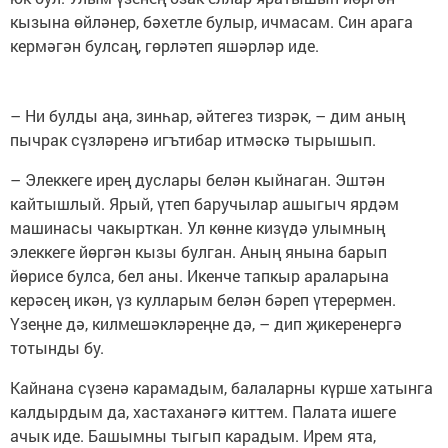
кызына өйләнер, бәхетле булыр, ичмасам. Син арага
кермәгән булсаң, гөрләтеп яшәрләр иде.
– Ни булды аңа, зинһар, әйтегез тизрәк, – дим аның
пычрак сүзләренә игътибар итмәскә тырышып.
– Элеккеге ирең дуслары белән кыйнаган. Эштән
кайтышлый. Ярый, үтеп баручылар ашыгыч ярдәм
машинасы чакырткан. Ул көнне кизүдә улымның
элеккеге йөргән кызы булган. Аның янына барып
йөрисе булса, бел аны. Икенче тапкыр араларына
керәсең икән, үз кулларым белән бәреп үтерермен.
Үзеңне дә, килмешәкләреңне дә, – дип җикеренергә
тотынды бу.
Кайнана сүзенә карамадым, балаларны күрше хатынга
калдырдым да, хастаханәгә киттем. Палата ишеге
ачык иде. Башымны тыгып карадым. Ирем ята,