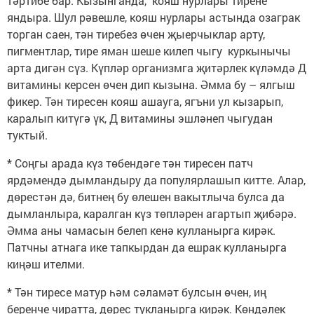
тәртибе бар. Кызынганда, кояш нурлары тирене
яндыра. Шул рәвешле, кояш нурлары астында озаграк
торган саен, тән тиребез өчен җыерчыклар арту,
пигментлар, тире яман шеше килеп чыгу куркынычы
арта дигән сүз. Күпләр организмга җитәрлек күләмдә Д
витамины керсен өчен дип кызына. Әмма бу – ялгыш
фикер. Тән тиресен кояш ашауга, ягъни ул кызарып,
каралып китүгә үк, Д витамины эшләнеп чыгудан
туктый.
* Соңгы арада күз төбендәге тән тиресен патч
ярдәмендә дымландыру да популярлашып китте. Алар,
дөрестән дә, битнең бу өлешен вакытлыча булса да
дымланлыра, каралган күз төпләрен агартып җибәрә.
Әмма аны чамасын белеп кенә кулланырга кирәк.
Патчны атнага ике тапкырдан да ешрак кулланырга
киңәш ителми.
* Тән тиресе матур һәм сәламәт булсын өчен, иң
беренче чиратта, дөрес тукланырга кирәк. Көндәлек