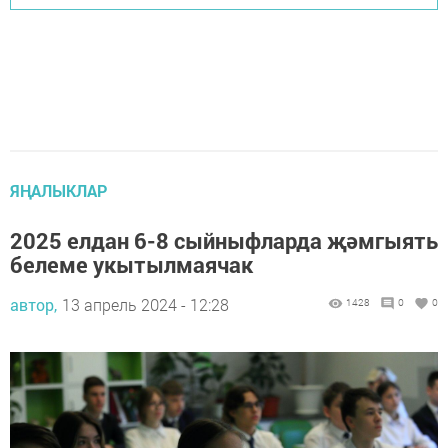
ЯҢАЛЫКЛАР
2025 елдан 6-8 сыйныфларда җәмгыять
белеме укытылмаячак
автор,
13 апрель 2024 - 12:28
1428
0
0