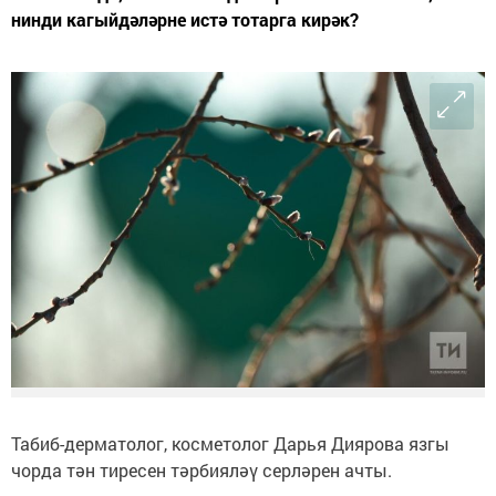
нинди кагыйдәләрне истә тотарга кирәк?
Табиб-дерматолог, косметолог Дарья Диярова язгы
чорда тән тиресен тәрбияләү серләрен ачты.