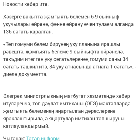
Новости хәбәр итә.
Хәзерге вакытта җәмгыять белемен 6-9 сыйныф
укучылары өйрәнә, фәнне өйрәнү өчен тулаем алганда
136 сәгать каралган.
«Төп гомуми белем бирүнең уку планына ярашлы
рәвештә, җәмгыять белеме 9 сыйныфта өйрәнелә,
тәкъдим ителгән уку сәгатьләренең гомуми саны 34
сәгать тәшкил итә, 34 уку атнасында атнага 1 сәгать», -
диелә документта.
Элегрәк министрлыкның матбугат хезмәтендә хәбәр
итүләренчә, төп дәүләт имтиханы (ОГЭ) мәктәпләрдә
җәмгыять белеменең яңартылган дәресләренә
яраклаштырыла, ә яңартулар имтихан тапшыруны
катлауландырмый.
Чыганак:
Татар-информ