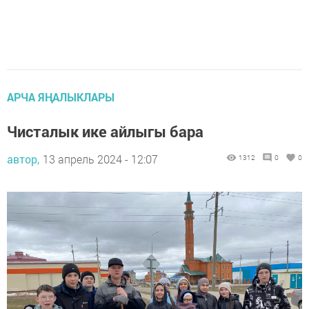
АРЧА ЯҢАЛЫКЛАРЫ
Чисталык ике айлыгы бара
автор,
13 апрель 2024 - 12:07
1312
0
0