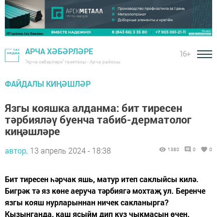
АРЧА ХӘБӘРЛӘРЕ
16+
"Арча хәбәрләре" газетасы - Арча районы
ФАЙДАЛЫ КИҢӘШЛӘР
Язгы кояшка алданма: бит тиресен
тәрбияләү буенча табиб-дерматолог
киңәшләре
автор,
13 апрель 2024 - 18:38
1380
0
0
Бит тиресен һәрчак яшь, матур итеп саклыйсы килә.
Бигрәк тә яз көне аеруча тәрбиягә мохтаҗ ул. Беренче
язгы кояш нурларыннан ничек сакланырга?
Кызынганда, каш ясыйм дип күз чыкмасын өчен,