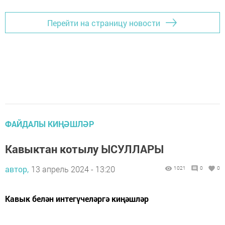
Перейти на страницу новости
ФАЙДАЛЫ КИҢӘШЛӘР
Кавыктан котылу ЫСУЛЛАРЫ
автор,
13 апрель 2024 - 13:20
1021
0
0
Кавык белән интегүчеләргә киңәшләр