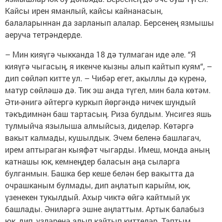
Кайсы ирен яманлый, кайсы кайнанасын,
балаларыннан да зарланып алалар. Берсенең язмышы
аеруча тетрәндерде.
– Мин кияүгә чыкканда 18 дә тулмаган иде әле. “Я
кияүгә чыгасың, я икенче кызны алып кайтып куям“, –
дип сөйләп китте ул. – Чибәр егет, акыллы дә күренә,
матур сөйләшә дә. Тик эш анда түгел, мин бала көтәм.
Әти-әнигә әйтергә куркып йөргәндә ничек шундый
тәкъдимнән баш тартасың. Риза булдым. Унсигез яшь
тулмыйча язылыша алмыйсыз, диделәр. Көтәргә
вакыт калмады, кушылдык. Эчем беленә башлагач,
ирем аптыраган кыяфәт чыгарды. Имеш, монда аның
катнашы юк, кемнеңдер баласын аңа сыларга
булганмын. Башка бер кеше белән бер вакытта да
очрашканым булмады, дип аңлатып карыйм, юк,
үзенекен тукылдый. Ахыр чиктә өйгә кайтмый ук
башлады. Әниләргә эшне аңлаттым. Артык балабыз
юк, дип, үзләренә алып кайтып киттеләр. Таптым