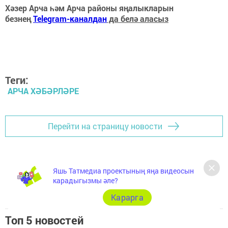
Хәзер Арча һәм Арча районы яңалыкларын
безнең
Telegram-каналдан
да белә аласыз
Теги:
АРЧА ХӘБӘРЛӘРЕ
Перейти на страницу новости
Яшь Татмедиа проектының яңа видеосын
карадыгызмы әле?
Карарга
Топ 5 новостей