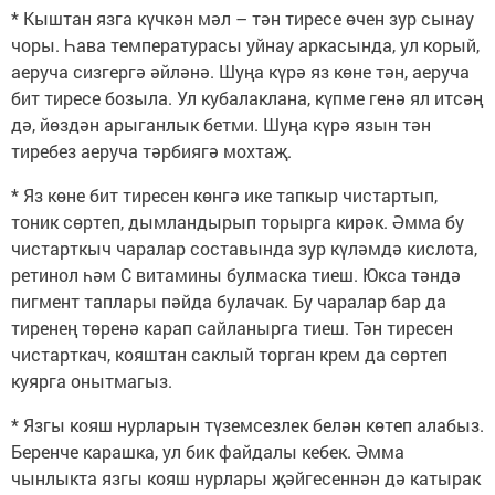
* Кыштан язга күчкән мәл – тән тиресе өчен зур сынау
чоры. Һава температурасы уйнау аркасында, ул корый,
аеруча сизгергә әйләнә. Шуңа күрә яз көне тән, аеруча
бит тиресе бозыла. Ул кубалаклана, күпме генә ял итсәң
дә, йөздән арыганлык бетми. Шуңа күрә язын тән
тиребез аеруча тәрбиягә мохтаҗ.
* Яз көне бит тиресен көнгә ике тапкыр чистартып,
тоник сөртеп, дымландырып торырга кирәк. Әмма бу
чистарткыч чаралар составында зур күләмдә кислота,
ретинол һәм С витамины булмаска тиеш. Юкса тәндә
пигмент таплары пәйда булачак. Бу чаралар бар да
тиренең төренә карап сайланырга тиеш. Тән тиресен
чистарткач, кояштан саклый торган крем да сөртеп
куярга онытмагыз.
* Язгы кояш нурларын түземсезлек белән көтеп алабыз.
Беренче карашка, ул бик файдалы кебек. Әмма
чынлыкта язгы кояш нурлары җәйгесеннән дә катырак