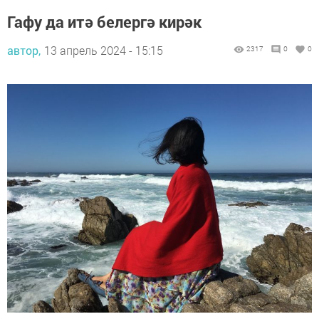
Гафу да итә белергә кирәк
автор,
13 апрель 2024 - 15:15
2317
0
0