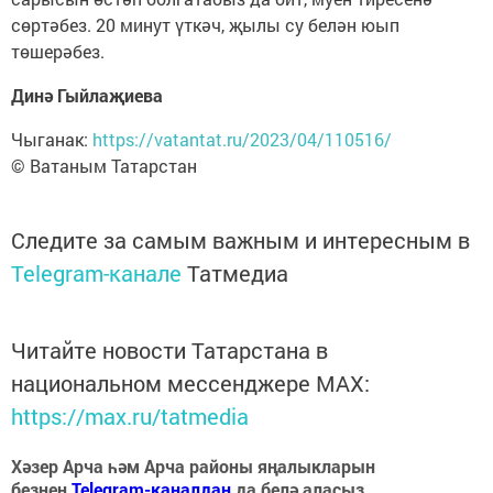
сөртәбез. 20 минут үткәч, җылы су белән юып
төшерәбез.
Динә Гыйлаҗиева
Чыганак:
https://vatantat.ru/2023/04/110516/
© Ватаным Татарстан
Следите за самым важным и интересным в
Telegram-канале
Татмедиа
Читайте новости Татарстана в
национальном мессенджере MАХ:
https://max.ru/tatmedia
Хәзер Арча һәм Арча районы яңалыкларын
безнең
Telegram-каналдан
да белә аласыз