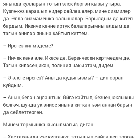
янында кулларын тотып элек йөргән кызы утыра.
Күзгә-күз карашып нидер сөйләшәләр, мине сизмиләр
дә. Әллә сизмәмешкә салышалар. Борылдым да китеп
бардым. Икенче көнне иртүк балаларымны алдым да
тагын әниләр янына кайтып киттем.
– Ирегез килмәдеме?
– Ничек кенә әле. Икесе дә. Беренчесен кертмәдем дә.
Тагын киләсең икән, полиция чакыртам, дидем.
– Ә әлеге ирегез? Аны да кудыгызмы? – дип сорап
куйдым.
– Аның белән аңлаштык. Өйгә кайтып, безнең юклыкны
белгәч, шунда ук әнисе янына киткән һәм аннан барын
да сөйләттергән.
Минем тормышка кысылмагыз, дигән.
– Хастаханәдә үзе кулга-кул тотышып сөйләшеп торган