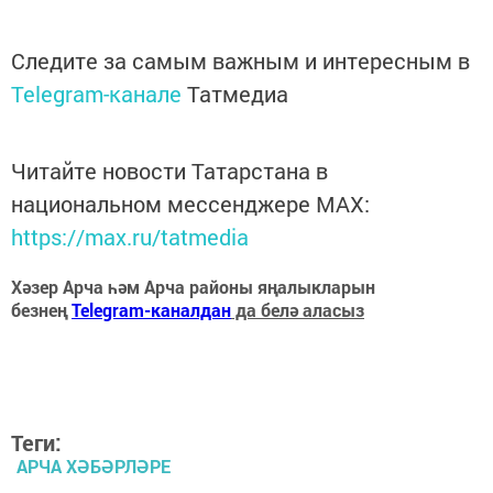
Следите за самым важным и интересным в
Telegram-канале
Татмедиа
Читайте новости Татарстана в
национальном мессенджере MАХ:
https://max.ru/tatmedia
Хәзер Арча һәм Арча районы яңалыкларын
безнең
Telegram-каналдан
да белә аласыз
Теги:
АРЧА ХӘБӘРЛӘРЕ