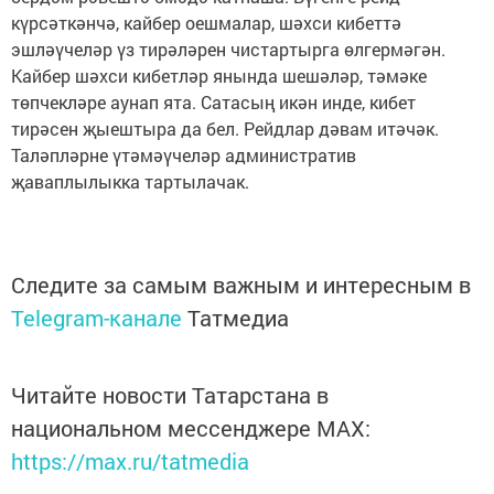
күрсәткәнчә, кайбер оешмалар, шәхси кибеттә
эшләүчеләр үз тирәләрен чистартырга өлгермәгән.
Кайбер шәхси кибетләр янында шешәләр, тәмәке
төпчекләре аунап ята. Сатасың икән инде, кибет
тирәсен җыештыра да бел. Рейдлар дәвам итәчәк.
Таләпләрне үтәмәүчеләр административ
җаваплылыкка тартылачак.
Следите за самым важным и интересным в
Telegram-канале
Татмедиа
Читайте новости Татарстана в
национальном мессенджере MАХ:
https://max.ru/tatmedia