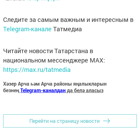
Следите за самым важным и интересным в
Telegram-канале
Татмедиа
Читайте новости Татарстана в
национальном мессенджере MАХ:
https://max.ru/tatmedia
Хәзер Арча һәм Арча районы яңалыкларын
безнең
Telegram-каналдан
да белә аласыз
Перейти на страницу новости