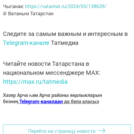
Чыганак:
https://vatantat.ru/2024/03/138639/
© Ватаным Татарстан
Следите за самым важным и интересным в
Telegram-канале
Татмедиа
Читайте новости Татарстана в
национальном мессенджере MАХ:
https://max.ru/tatmedia
Хәзер Арча һәм Арча районы яңалыкларын
безнең
Telegram-каналдан
да белә аласыз
Перейти на страницу новости