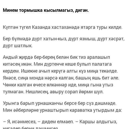
Минем тормышка кысылмагыз, дигән.
Күптән түгел Казанда хастаханәдә ятарга туры килде.
Бер бүлмәдә дүрт хатын-кыз, дүрт язмыш, дүрт хәсрәт,
дүрт шатлык.
Андый җирдә бер-берең белән бик тиз аралашып
китәсең икән. Мин дүртенче кеше булып палатага
кердем. Ишекне ачып керүгә алты күз миңа текәлде.
Янәсе, сиңа монда нәрсә калган, башың яшь бит әле.
Чөнки калган өчесе өлкәннәр иде, миңа гына утыз
тулмаган. Нишлисең, авыру сорап йөрми шул.
Урынга барып урнашканчы берсе бер сүз дәшмәде.
Мин әйберләрне урнаштырып караватка утырдым да:
– Я, исәнмесез, – дидем елмаеп. – Каршы алдыгыз,
нигәдер берни дәшмисез.