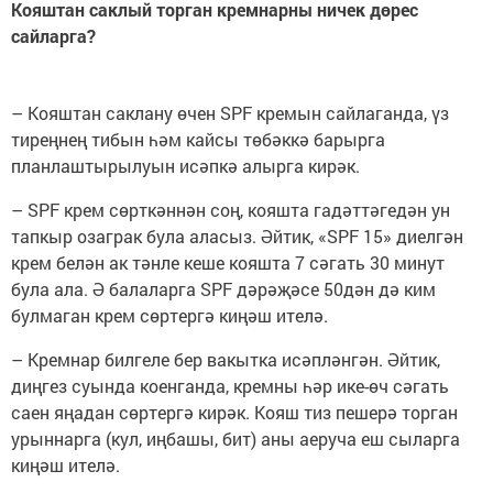
Кояштан саклый торган кремнарны ничек дөрес
сайларга?
– Кояштан саклану өчен SPF кремын сайлаганда, үз
тиреңнең тибын һәм кайсы төбәккә барырга
планлаштырылуын исәпкә алырга кирәк.
– SPF крем сөрткәннән соң, кояшта гадәттәгедән ун
тапкыр озаграк була аласыз. Әйтик, «SPF 15» диелгән
крем белән ак тәнле кеше кояшта 7 сәгать 30 минут
була ала. Ә балаларга SPF дәрәҗәсе 50дән дә ким
булмаган крем сөртергә киңәш ителә.
– Кремнар билгеле бер вакытка исәпләнгән. Әйтик,
диңгез суында коенганда, кремны һәр ике-өч сәгать
саен яңадан сөртергә кирәк. Кояш тиз пешерә торган
урыннарга (кул, иңбашы, бит) аны аеруча еш сыларга
киңәш ителә.