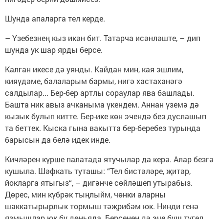
Шунда апаларга тел керде.
– Үзебезнең кыз икән бит. Татарча исәнләште, – дип
шунда ук шар ярды берсе.
Калган икесе дә уянды. Кайдан мин, кая эшлим,
кияүдәме, балаларым бармы, нигә хастаханәгә
салдылар... Бер-бер артлы сораулар ява башлады.
Башта ник авыз ачканыма үкендем. Аннан үземә дә
кызык булып китте. Бер-ике көн эчендә без дуслашып
та беттек. Кыска гына вакытта бер-беребез турында
барысын да белә идек инде.
Кичләрен күрше палатада ятучылар да керә. Алар безгә
кушыла. Шәфкать туташы: “Тел бистәләре, җитәр,
йокларга ятыгыз“, – дигәнче сөйләшеп утырабыз.
Дөрес, мин күбрәк тыңлыйм, чөнки аларны
шаккатырырлык тормыш тәҗрибәм юк. Нинди генә
язмышлар юк бу дөньяда. Берсенең дә эче буш түгел.