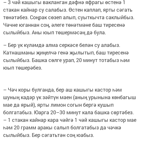
– 3 чәй кашыгы вакланган дәфнә яфрагы өстенә 1
стакан кайнар су салабыз. Өстен каплап, ярты сәгать
төнәтәбез. Соңрак сөзеп алып, суыткычта саклыйбыз.
Чәчне юганнан соң, әлеге төнәтмәне баш тиресенә
сылыйбыз. Аны юып төшермәсәң дә була.
– Бер үк күләмдә алма серкәсе белән су алабыз.
Катнашманы җиңелчә генә җылытып, баш тиресенә
сылыйбыз. Башка сөлге урап, 20 минут тотабыз һәм
юып төшерәбез.
– Чәч коры булганда, бер аш кашыгы кастор һәм
шуның кадәр үк зәйтүн маен (аның урынына көнбагыш
мае да ярый), ярты лимон согын бергә кушып
болгатабыз. Юарга 20–30 минут кала башка сөртәбез.
– 1 стакан кайнар кара чәйгә 1 чәй кашыгы кастор мае
һәм 20 грамм аракы салып болгатабыз да чәчкә
сылыйбыз. Бер сәгатьтән соң юабыз.