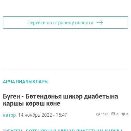
Перейти на страницу новости
АРЧА ЯҢАЛЫКЛАРЫ
Бүген - Бөтендөнья шикәр диабетына
каршы көрәш көне
автор,
14 ноябрь 2022 - 16:47
1576
0
0