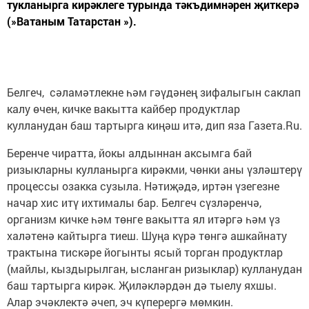
тукланырга кирәклеге турында тәкъдимнәрен җиткерә
(»Ватаным Татарстан »).
Белгеч, сәламәтлекне һәм гәүдәнең зифалыгын саклап
калу өчен, кичке вакытта кайбер продуктлар
кулланудан баш тартырга киңәш итә, дип яза Газета.Ru.
Беренче чиратта, йокы алдыннан аксымга бай
ризыкларны кулланырга кирәкми, чөнки аны үзләштерү
процессы озакка сузыла. Нәтиҗәдә, иртән үзегезне
начар хис итү ихтималы бар. Белгеч сүзләренчә,
организм кичке һәм төнге вакытта ял итәргә һәм үз
халәтенә кайтырга тиеш. Шуңа күрә төнгә ашкайнату
трактына тискәре йогынты ясый торган продуктлар
(майлы, кыздырылган, ысланган ризыклар) кулланудан
баш тартырга кирәк. Җиләкләрдән дә тыелу яхшы.
Алар эчәклектә әчеп, эч күперергә мөмкин.