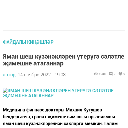
ФАЙДАЛЫ КИҢӘШЛӘР
Яман шеш күзәнәкләрен үтерүгә сәләтле
җимешне атаганнар
автор,
14 ноябрь 2022 - 19:03
1288
0
0
Медицина фәннәре докторы Михаил Кутушов
белдергәнчә, гранат җимеше һәм согы организмны
яман шеш күзәнәкләреннән сакларга мөмкин. Галим