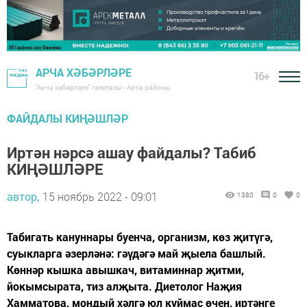
АРЧА ХӘБӘРЛӘРЕ
16+
"Арча хәбәрләре" газетасы - Арча районы
ФАЙДАЛЫ КИҢӘШЛӘР
Иртән нәрсә ашау файдалы? Табиб
КИҢӘШЛӘРЕ
автор,
15 ноябрь 2022 - 09:01
1380
0
0
Табигать кануннары буенча, организм, көз җитүгә,
суыкларга әзерләнә: гәүдәгә май җыела башлый.
Көннәр кышка авышкач, витаминнар җитми,
йокымсырата, тиз алҗыта. Диетолог Наҗия
Хамматова, мондый хәлгә юл куймас өчен, иртәнге