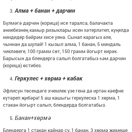
Алма + банан + дарчин
Бүлмәгә дарчин (корица) исе таралса, балачакта
әниебезнең камыр ризыклары исен хәтерләтеп, күңелдә
ниндидер бәйрәм хисе уяна. Сынап карагыз әле,
чыннан да шулай! 1 кызыл алма, 1 банан, 5 миндаль
чикләвеге, 100 грамм сөт, 150 грамм йогырт кирәк.
Барысын да блендерга салып болгатабыз һәм дарчин
(корица) өстибез.
Геркулес + хөрмә + кабак
Әфлисун төсендәге эчемлек үзе генә дә иртән кәефне
күтәреп җибәрә! 5 аш кашыгы геркулеска 1 хөрмә, 1
стакан йогырт салып, блендерда болгатабыз.
Банан+хөрмә
Блендерга 1 стакан кайнар су, 1 банан, 3 хөрмә җимеше