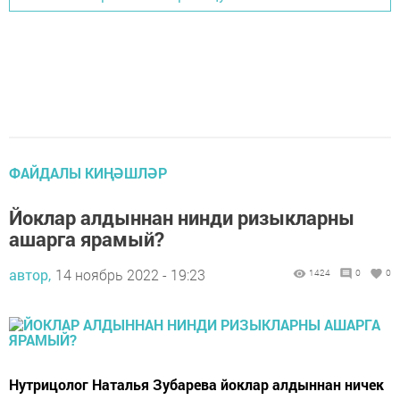
ФАЙДАЛЫ КИҢӘШЛӘР
Йоклар алдыннан нинди ризыкларны
ашарга ярамый?
автор,
14 ноябрь 2022 - 19:23
1424
0
0
Нутрицолог Наталья Зубарева йоклар алдыннан ничек