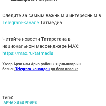
Следите за самым важным и интересным в
Telegram-канале
Татмедиа
Читайте новости Татарстана в
национальном мессенджере MАХ:
https://max.ru/tatmedia
Хәзер Арча һәм Арча районы яңалыкларын
безнең
Telegram-каналдан
да белә аласыз
Теги:
АРЧА ХӘБӘРЛӘРЕ