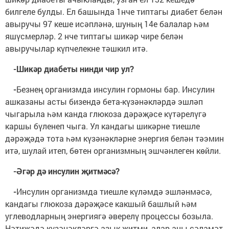
билгеле булды. Ел башында 1нче типтагы диабет белән
авыручы 97 кеше исәпләнә, шуның 14е балалар һәм
яшүсмерләр. 2 нче типтагы шикәр чире белән
авыручылар күпчелекне тәшкил итә.
-Шикәр диабеты нинди чир ул?
-
Безнең организмда инсулин гормоны бар. Инсулин
ашказаны асты бизендә бета-күзәнәкләрдә эшләп
чыгарыла һәм канда глюкоза дәрәҗәсе күтәрелүгә
каршы бүленеп чыга. Ул кандагы шикәрне тиешле
дәрәҗәдә тота һәм күзәнәкләрне энергия белән тәэмин
итә, шулай итеп, бөтен организмның эшчәнлеген көйли.
-Әгәр дә инсулин җитмәсә?
-
Инсулин организмда тиешле күләмдә эшләнмәсә,
кандагы глюкоза дәрәҗәсе какшый башлый һәм
углеводларның энергиягә әверелү процессы бозыла.
Нәтиҗәдә күзәнәкләргә азык җитми, алар аны сәламәт