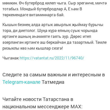
мөмкин. Өч бутерброд килеп чыга. Сыр эрегәнче, мичтә
тотабыз. Мондый бутербродлар А, Е һәм В
төркемендәге витаминнарга бай.
Кышын безнең алда артык авырлык җыймау бурычы
тора, ди диетолог. Шуңа күрә елның суык чорында
иртәнге ашның әһәмияте гаять зур. Дөрес итеп
әзерләнгән иртәнге аш беркайчан да тазартмый. Тәмле
ризыклы көз һәм кышлар сезгә!
Чыганак
https://vatantat.ru/2022/11/96740/
Следите за самым важным и интересным в
Telegram-канале
Татмедиа
Читайте новости Татарстана в
национальном мессенджере MАХ: