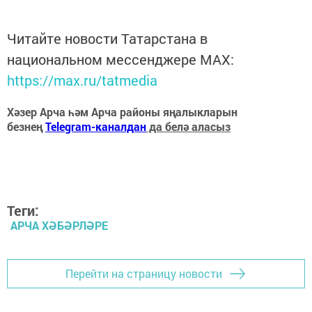
Читайте новости Татарстана в
национальном мессенджере MАХ:
https://max.ru/tatmedia
Хәзер Арча һәм Арча районы яңалыкларын
безнең
Telegram-каналдан
да белә аласыз
Теги:
АРЧА ХӘБӘРЛӘРЕ
Перейти на страницу новости