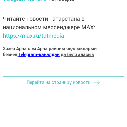
Читайте новости Татарстана в
национальном мессенджере MАХ:
https://max.ru/tatmedia
Хәзер Арча һәм Арча районы яңалыкларын
безнең
Telegram-каналдан
да белә аласыз
Перейти на страницу новости