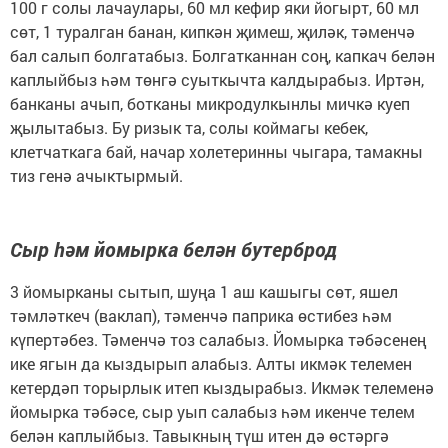
100 г солы лачаулары, 60 мл кефир яки йогырт, 60 мл
сөт, 1 туралган банан, кипкән җимеш, җиләк, тәменчә
бал салып болгатабыз. Болгатканнан соң, капкач белән
каплыйбыз һәм төнгә суыткычта калдырабыз. Иртән,
банканы ачып, ботканы микродулкынлы мичкә куеп
җылытабыз. Бу ризык та, солы коймагы кебек,
клетчаткага бай, начар холетеринны чыгара, тамакны
тиз генә ачыктырмый.
Сыр һәм йомырка белән бутерброд
3 йомырканы сытып, шуңа 1 аш кашыгы сөт, яшел
тәмләткеч (ваклап), тәменчә паприка өстибез һәм
күпертәбез. Тәменчә тоз салабыз. Йомырка тәбәсенең
ике ягын да кыздырып алабыз. Алты икмәк телемен
кетердәп торырлык итеп кыздырабыз. Икмәк телеменә
йомырка тәбәсе, сыр уып салабыз һәм икенче телем
белән каплыйбыз. Тавыкның түш итен дә өстәргә