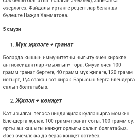
сок белән болгатып ясалган эчемлек), запеканка
әзерләгез. Файдалы иртәнге рецептлар белән дә
бүлеште Наҗия Хамматова.
5 смузи
Мүк җиләге + гранат
Боларда кышын иммунитетны ныгыту өчен кирәкле
антиоксидантлар «мыжгып» тора. Смузи өчен 100
грамм гранат бөртеге, 40 грамм мүк җиләге, 120 грамм
йогырт, 1\4 стакан сөт кирәк. Барысын бергә блендерга
салып болгатабыз.
Җиләк + көнҗет
Катырылган теләсә нинди җиләк кулланырга мөмкин.
Блендерга җиләк, 100 грамм гранат согы, 100 грамм су,
ярты аш кашыгы көнҗет орлыгы салып болгатабыз.
Әзер эчемлеккә дә бераз көнҗет өстибез.