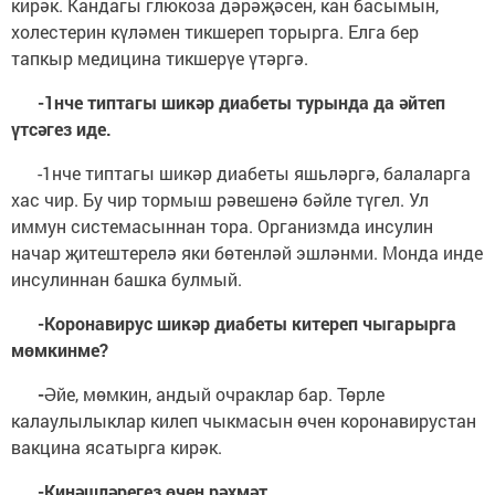
кирәк. Кандагы глюкоза дәрәҗәсен, кан басымын,
холестерин күләмен тикшереп торырга. Елга бер
тапкыр медицина тикшерүе үтәргә.
-1нче типтагы шикәр диабеты турында да әйтеп
үтсәгез иде.
-1нче типтагы шикәр диабеты яшьләргә, балаларга
хас чир. Бу чир тормыш рәвешенә бәйле түгел. Ул
иммун системасыннан тора. Организмда инсулин
начар җитештерелә яки бөтенләй эшләнми. Монда инде
инсулиннан башка булмый.
-Коронавирус шикәр диабеты китереп чыгарырга
мөмкинме?
-
Әйе, мөмкин, андый очраклар бар. Төрле
калаулылыклар килеп чыкмасын өчен коронавирустан
вакцина ясатырга кирәк.
-Киңәшләрегез өчен рәхмәт