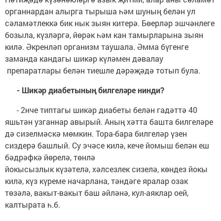
органнардан алырга тырыша һәм шуның белән ул
сәламәтлеккә бик нык зыян китерә. Бөерләр эшчәнлеге
бозыла, күзләргә, йөрәк һәм кан тамырларына зыян
килә. Әкренләп организм таушала. Әмма бүгенге
заманда кандагы шикәр күләмен дәвалау
препаратлары белән тиешле дәрәҗәдә тотып була.
- Шикәр диабетының билгеләре нинди?
- 2нче типтагы шикәр диабеты белән гадәттә 40
яшьтән узганнар авырый. Аның хәтта башта билгеләре
дә сизелмәскә мөмкин. Тора-бара билгеләр үзен
сиздерә башлый. Су эчәсе килә, кече йомыш белән еш
бәдрәфкә йөрелә, төнлә
йокысызлык күзәтелә, хәлсезлек сизелә, көндез йокы
килә, күз күреме начарлана, тәндәге яралар озак
төзәлә, вакыт-вакыт баш әйләнә, кул-аяклар оей,
калтырата һ.б.