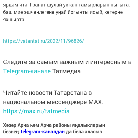
ярдәм итә. Гранат шулай ук кан тамырларын ныгыта,
баш мие эшчәнлегенә уңай йогынты ясый, хәтерне
яхшырта.
https://vatantat.ru/2022/11/96826/
Следите за самым важным и интересным в
Telegram-канале
Татмедиа
Читайте новости Татарстана в
национальном мессенджере MАХ:
https://max.ru/tatmedia
Хәзер Арча һәм Арча районы яңалыкларын
безнең
Telegram-каналдан
да белә аласыз