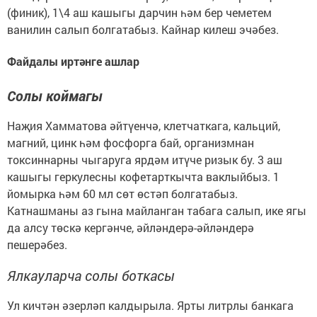
(финик), 1\4 аш кашыгы дарчин һәм бер чеметем
ванилин салып болгатабыз. Кайнар килеш эчәбез.
Файдалы иртәнге ашлар
Солы коймагы
Наҗия Хамматова әйтүенчә, клетчаткага, кальций,
магний, цинк һәм фосфорга бай, организмнан
токсиннарны чыгаруга ярдәм итүче ризык бу. 3 аш
кашыгы геркулесны кофетарткычта ваклыйбыз. 1
йомырка һәм 60 мл сөт өстәп болгатабыз.
Катнашманы аз гына майланган табага салып, ике ягы
да алсу төскә кергәнче, әйләндерә-әйләндерә
пешерәбез.
Ялкауларча солы боткасы
Ул кичтән әзерләп калдырыла. Ярты литрлы банкага