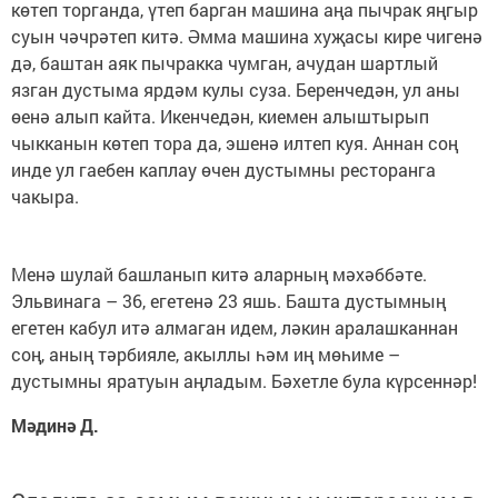
көтеп торганда, үтеп барган машина аңа пычрак яңгыр
суын чәчрәтеп китә. Әмма машина хуҗасы кире чигенә
дә, баштан аяк пычракка чумган, ачудан шартлый
язган дустыма ярдәм кулы суза. Беренчедән, ул аны
өенә алып кайта. Икенчедән, киемен алыштырып
чыкканын көтеп тора да, эшенә илтеп куя. Аннан соң
инде ул гаебен каплау өчен дустымны ресторанга
чакыра.
Менә шулай башланып китә аларның мәхәббәте.
Эльвинага – 36, егетенә 23 яшь. Башта дустымның
егетен кабул итә алмаган идем, ләкин аралашканнан
соң, аның тәрбияле, акыллы һәм иң мөһиме –
дустымны яратуын аңладым. Бәхетле була күрсеннәр!
Мәдинә Д.