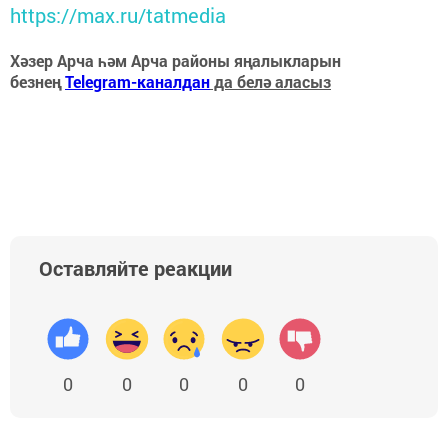
https://max.ru/tatmedia
Хәзер Арча һәм Арча районы яңалыкларын
безнең
Telegram-каналдан
да белә аласыз
Оставляйте реакции
0
0
0
0
0