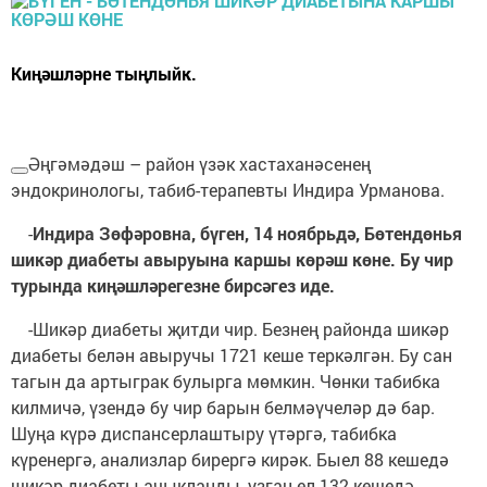
Киңәшләрне тыңлыйк.
Әңгәмәдәш – район үзәк хастаханәсенең
эндокринологы, табиб-терапевты Индира Урманова.
-
Индира Зөфәровна, бүген, 14 ноябрьдә, Бөтендөнья
шикәр диабеты авыруына каршы көрәш көне. Бу чир
турында киңәшләрегезне бирсәгез иде.
-Шикәр диабеты җитди чир. Безнең районда шикәр
диабеты белән авыручы 1721 кеше теркәлгән. Бу сан
тагын да артыграк булырга мөмкин. Чөнки табибка
килмичә, үзендә бу чир барын белмәүчеләр дә бар.
Шуңа күрә диспансерлаштыру үтәргә, табибка
күренергә, анализлар бирергә кирәк. Быел 88 кешедә
шикәр диабеты ачыкланды, узган ел 132 кешедә