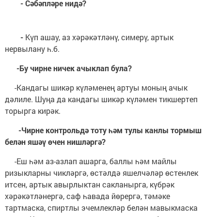
- Сәбәпләре нидә?
-
Күп ашау, аз хәрәкәтләнү, симерү, артык
нервылану һ.б.
-Бу чирне ничек ачыклап була?
-Кандагы шикәр күләменең артуы моның ачык
дәлиле. Шуңа да кандагы шикәр күләмен тикшертеп
торырга кирәк.
-Чирне контрольдә тоту һәм тулы канлы тормыш
белән яшәү өчен нишләргә?
-Еш һәм аз-азлап ашарга, баллы һәм майлы
ризыкларны чикләргә, өстәлдә яшелчәләр өстенлек
итсен, артык авырлыктан сакланырга, күбрәк
хәрәкәтләнергә, саф һавада йөрергә, тәмәке
тартмаска, спиртлы эчемлекләр белән мавыкмаска