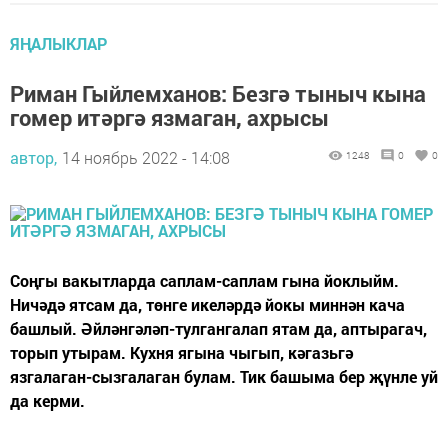
ЯҢАЛЫКЛАР
Риман Гыйлемханов: Безгә тыныч кына
гомер итәргә язмаган, ахрысы
автор,
14 ноябрь 2022 - 14:08
1248
0
0
Соңгы вакытларда саплам-саплам гына йоклыйм.
Ничәдә ятсам да, төнге икеләрдә йокы миннән кача
башлый. Әйләнгәләп-тулгангалап ятам да, аптырагач,
торып утырам. Кухня ягына чыгып, кәгазьгә
язгалаган-сызгалаган булам. Тик башыма бер җүнле уй
да керми.