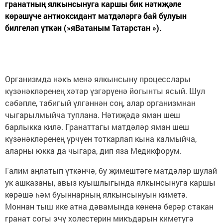
гранатның ялкынсынуга каршы бик нәтиҗәле
көрәшүче антиоксидант матдәләргә бай булуын
билгеләп үткән (»яВатаным Татарстан »).
Организмда нәкъ менә ялкынсыну процесслары
күзәнәкләренең хәтәр үзгәрүенә йогынты ясый. Шул
сәбәпле, табигый үлгәннән соң, алар организмнан
чыгарылмыйча туплана. Нәтиҗәдә яман шеш
барлыкка килә. Гранаттагы матдәләр яман шеш
күзәнәкләренең үрчүен тоткарлап кына калмыйча,
аларны юкка да чыгара, дип яза Медикфорум.
Галим аңлатып үткәнчә, бу җимештәге матдәләр шулай
ук ашказаны, авыз куышлыгында ялкынсынуга каршы
көрәшә һәм буыннарның ялкынсынуын киметә.
Моннан тыш ике атна дәвамында көненә берәр стакан
гранат согы эчү холестерин микъдарын киметүгә