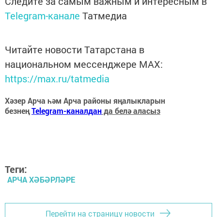
Следите за самым важным и интересным в
Telegram-канале
Татмедиа
Читайте новости Татарстана в
национальном мессенджере MАХ:
https://max.ru/tatmedia
Хәзер Арча һәм Арча районы яңалыкларын
безнең
Telegram-каналдан
да белә аласыз
Теги:
АРЧА ХӘБӘРЛӘРЕ
Перейти на страницу новости