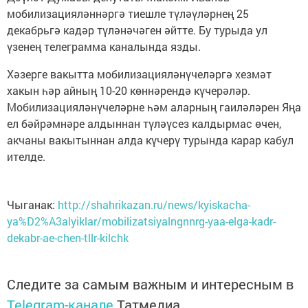
мобилизацияләннәргә тиешле түләүләрнең 25
декабрьгә кадәр түләнәчәген әйтте. Бу турыда ул
үзенең телеграмма каналында язды.
Хәзерге вакытта мобилизацияләнүчеләргә хезмәт
хакын һәр айның 10-20 көннәрендә күчерәләр.
Мобилизацияләнүчеләрне һәм аларның гаиләләрен Яңа
ел бәйрәмнәре алдыннан түләүсез калдырмас өчен,
акчаны вакытыннан алда күчерү турында карар кабул
ителде.
Чыганак:
http://shahrikazan.ru/news/kyiskacha-
ya%D2%A3alyiklar/mobilizatsiyalngnnrg-yaa-elga-kadr-
dekabr-ae-chen-tllr-kilchk
Следите за самым важным и интересным в
Telegram-канале
Татмедиа