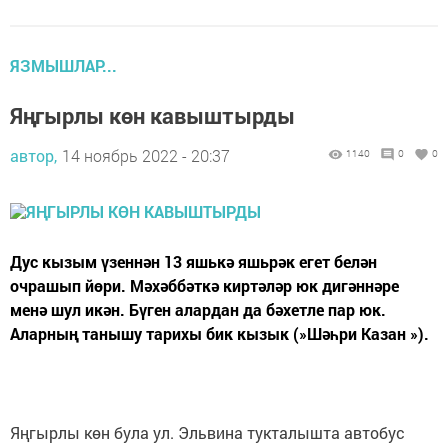
ЯЗМЫШЛАР...
Яңгырлы көн кавыштырды
автор,
14 ноябрь 2022 - 20:37
1140
0
0
Дус кызым үзеннән 13 яшькә яшьрәк егет белән
очрашып йөри. Мәхәббәткә киртәләр юк дигәннәре
менә шул икән. Бүген алардан да бәхетле пар юк.
Аларның танышу тарихы бик кызык (»Шәһри Казан »).
Яңгырлы көн була ул. Эльвина тукталышта автобус