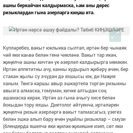
ашны беркайчан калдырмаска, һәм аны дөрес
ризыклардан гына әзерләргә киңәш итә.
Күпләребез, вакыт юклыкка сылтап, иртән бер чынаяк
чәй яки каһвә белән генә чикләнә. Вакыт тар икән,
җиңелчә ашны кичтән үк әзерләп калдырырга мөмкин.
Иртән аппетитны ачу, канны кудырып җибәрү өчен, бер
стакан җылы су эчүдән дә яхшысы юк, ди Наҗия
ханым. Төнгә каршы авыр эшкәртелә торган ризыкны
авызга алмаска, гомумән, кичке алтыдан соң
ашамаска кирәк. Иртән аз гына ачыгу хисе белән
йокыдан тору яхшы. Диетолог әйтүенчә, иртәләрен
җиңелчә ризык әзерләргә вакыт тапмасагыз, үзегез
белән эшкә алып бару өчен уңайлы ризыклар – смузи
(блендерда яшелчә яки җиләк-җимешне изеп, сөт яки