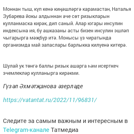
Моннан тыш, күп кенә киңәшләргә карамастан, Наталья
Зубарева йокы алдыннан әче сөт ризыкларын
кулланмаска кирәк, дип саный. Алар югары инсулин
индексына ия, бу ашказаны асты бизен инсулин эшләп
чыгарырга мәҗбүр итә. Монысы үз чиратында
организмда май запаслары барлыкка килүенә китерә.
Шулай ук төнгә баллы ризык ашарга һәм исерткеч
эчемлекләр кулланырга кирәкми.
Гүзәл Әхмәтҗанова әзерләде
https://vatantat.ru/2022/11/96831/
Следите за самым важным и интересным в
Telegram-канале
Татмедиа