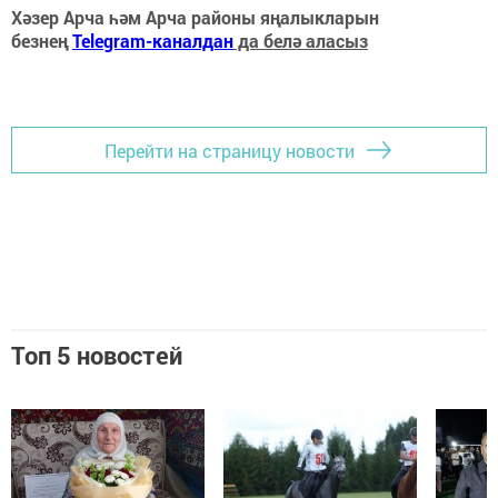
Хәзер Арча һәм Арча районы яңалыкларын
безнең
Telegram-каналдан
да белә аласыз
Перейти на страницу новости
Топ 5 новостей