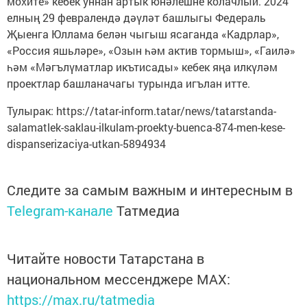
мохите» кебек уннан артык юнәлешне колачлый. 2024
елның 29 февралендә дәүләт башлыгы Федераль
Җыенга Юллама белән чыгыш ясаганда «Кадрлар»,
«Россия яшьләре», «Озын һәм актив тормыш», «Гаилә»
һәм «Мәгълүматлар икътисады» кебек яңа илкүләм
проектлар башланачагы турында игълан итте.
Тулырак: https://tatar-inform.tatar/news/tatarstanda-
salamatlek-saklau-ilkulam-proekty-buenca-874-men-kese-
dispanserizaciya-utkan-5894934
Следите за самым важным и интересным в
Telegram-канале
Татмедиа
Читайте новости Татарстана в
национальном мессенджере MАХ:
https://max.ru/tatmedia