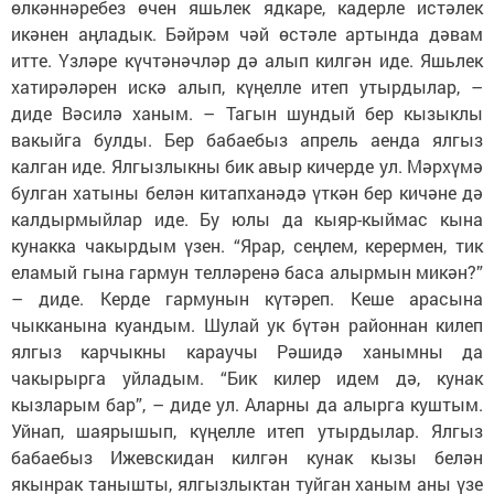
өлкәннәребез өчен яшьлек ядкаре, кадерле истәлек
икәнен аңладык. Бәйрәм чәй өстәле артында дәвам
итте. Үзләре күчтәнәчләр дә алып килгән иде. Яшьлек
хатирәләрен искә алып, күңелле итеп утырдылар, –
диде Вәсилә ханым. – Тагын шундый бер кызыклы
вакыйга булды. Бер бабаебыз апрель аенда ялгыз
калган иде. Ялгызлыкны бик авыр кичерде ул. Мәрхүмә
булган хатыны белән китапханәдә үткән бер кичәне дә
калдырмыйлар иде. Бу юлы да кыяр-кыймас кына
кунакка чакырдым үзен. “Ярар, сеңлем, керермен, тик
еламый гына гармун телләренә баса алырмын микән?”
– диде. Керде гармунын күтәреп. Кеше арасына
чыкканына куандым. Шулай ук бүтән районнан килеп
ялгыз карчыкны караучы Рәшидә ханымны да
чакырырга уйладым. “Бик килер идем дә, кунак
кызларым бар”, – диде ул. Аларны да алырга куштым.
Уйнап, шаярышып, күңелле итеп утырдылар. Ялгыз
бабаебыз Ижевскидан килгән кунак кызы белән
якынрак танышты, ялгызлыктан туйган ханым аны үзе