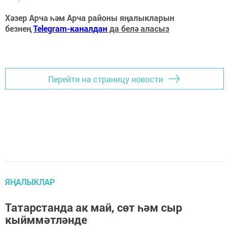
Хәзер Арча һәм Арча районы яңалыкларын
безнең
Telegram-каналдан
да белә аласыз
Перейти на страницу новости
ЯҢАЛЫКЛАР
Татарстанда ак май, сөт һәм сыр
кыйммәтләнде