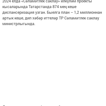
2024 елда «Сәламәтлек саклау» илкүләм проекты
кысаларында Татарстанда 874 мең кеше
диспансеризация узган. Быелга план – 1,2 миллионнан
артык кеше, дип хәбәр иттеләр ТР Сәламәтлек саклау
министрлыгында.