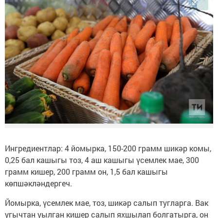
Ингредиентлар: 4 йомырка, 150-200 грамм шикәр комы,
0,25 бал кашыгы тоз, 4 аш кашыгы үсемлек мае, 300
грамм кишер, 200 грамм он, 1,5 бал кашыгы
көпшәкләндергеч.
Йомырка, үсемлек мае, тоз, шикәр салып тугларга. Вак
угычтан уылган кишер салып яхшылап болгатырга, он