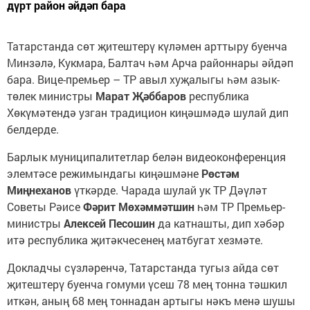
дүрт район әйдәп бара
Татарстанда сөт җитештерү күләмен арттыру буенча
Минзәлә, Кукмара, Балтач һәм Арча районнары әйдәп
бара. Вице-премьер – ТР авыл хуҗалыгы һәм азык-
төлек министры
Марат Җәббаров
республика
Хөкүмәтендә узган традицион киңәшмәдә шулай дип
белдерде.
Барлык муниципалитетлар белән видеоконференция
элемтәсе режимындагы киңәшмәне
Рөстәм
Миңнеханов
үткәрде. Чарада шулай ук ТР Дәүләт
Советы Рәисе
Фәрит Мөхәммәтшин
һәм ТР Премьер-
министры
Алексей Песошин
да катнашты, дип хәбәр
итә республика җитәкчесенең матбугат хезмәте.
Докладчы сүзләренчә, Татарстанда тугыз айда сөт
җитештерү буенча гомуми үсеш 78 мең тонна тәшкил
иткән, аның 68 мең тоннадан артыгы нәкъ менә шушы