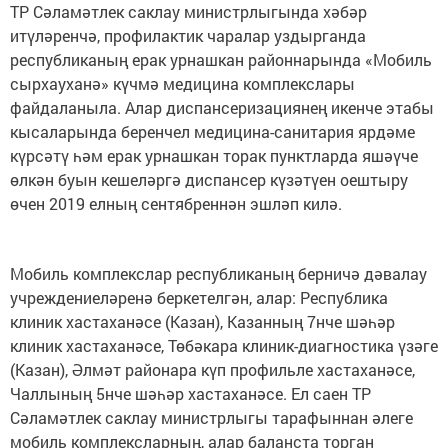
ТР Сәламәтлек саклау министрлыгында хәбәр
итүләренчә, профилактик чаралар уздырганда
республиканың ерак урнашкан районнарында «Мобиль
сырхауханә» күчмә медицина комплекслары
файдаланыла. Алар диспансеризациянең икенче этабы
кысаларында беренчел медицина-санитария ярдәме
күрсәтү һәм ерак урнашкан торак пунктларда яшәүче
өлкән буын кешеләргә диспансер күзәтүен оештыру
өчен 2019 елның сентябреннән эшләп килә.
Мобиль комплекслар республиканың берничә дәвалау
учреждениеләренә беркетелгән, алар: Республика
клиник хастаханәсе (Казан), Казанның 7нче шәһәр
клиник хастаханәсе, Төбәкара клиник-диагностика үзәге
(Казан), Әлмәт районара күп профильле хастаханәсе,
Чаллының 5нче шәһәр хастаханәсе. Ел саен ТР
Сәламәтлек саклау министрлыгы тарафыннан әлеге
мобиль комплексларның, алар баланста торган