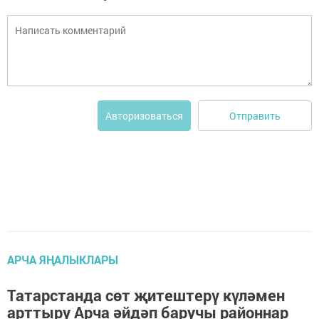
Отправить
Авторизоваться
АРЧА ЯҢАЛЫКЛАРЫ
Татарстанда сөт җитештерү күләмен
арттыру Арча әйдәп баручы районнар