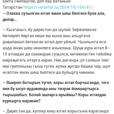
хакта сөйләштек, дип яза Ватаным
Татарстан
https://vatantat.ru/2024/10/154141/
– Озакка сузылган ютәл яман шеш билгесе була ала,
диләр…
– Кызганыч, бу дөрестән дә шулай. Берөзлексез
йөткереп йөргән кеше еш кына аны ахыргача
дәваланып бетмәгән ютәл дип уйлый. Чынлыкта исә
анда яман шеш икәнлеге ачыклана. Шуңа күрә ютәл 8–
10 атнадан да озаккарак сузылса, кичекмәстән табибка
мөрәҗәгать итәргә кирәк. Ник дигәндә, ул салкын тию
яки гриппныкы гына түгел, күпкә җитди башка чир, шул
исәптән яман шеш билгесе дә булырга мөмкин.
– Яшерен-батырын түгел, коры ютәл борчыганда, теге
яки бу ысул ярдәмендә аны тизрәк йомшартырга
тырышабыз. Болай эшләргә ярыймы? Коры ютәлдән
куркырга кирәкме?
– Дөрестән дә, күпләр юеш ютәл корысына караганда