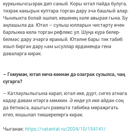
куркынычсызрак дип саный. Коры ютәл пәйда булуга,
тизрәк какырык куптара торган дару эчә башлый алар.
Чынлыкта болай эшләп, кешенең хәле авырая гына. Бу
аңлашыла да. Ютәл – сулыш юлларын чистарту өчен
барлыкка килә торган рефлекс ул. Шуңа күрә белер-
белмәс дару эчәргә ярамый. Ютәлне бары тик табиб
язып биргән дару һәм ысуллар ярдәмендә генә
дәваларга кирәк.
– Гомумән, ютәл ничә көннән дә озаграк сузылса, чаң
сугарга?
– Катлаулылыгына карап, ютәл ике, дүрт, сигез атнага
кадәр дәвам итәргә мөмкин. Ә инде ул ике айдан соң
да бетмәсә, ашыгыч рәвештә табибка мөрәҗәгать
итеп, яхшылап тикшерелергә кирәк.
Чыганак:
https://vatantat.ru/2024/10/154141/