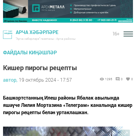
АРЧА ХӘБӘРЛӘРЕ
16+
"Арча хәбәрләре" газетасы - Арча районы
ФАЙДАЛЫ КИҢӘШЛӘР
Кишер пирогы рецепты
автор,
19 октябрь 2024 - 17:57
1295
0
0
Башкортстанның Илеш районы Ябалак авылында
яшәүче Лилия Мортазина «Телеграм» каналында кишер
пирогы рецепты белән уртаклашкан.