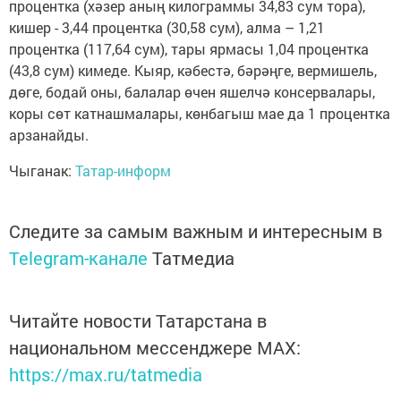
процентка (хәзер аның килограммы 34,83 сум тора),
кишер - 3,44 процентка (30,58 сум), алма – 1,21
процентка (117,64 сум), тары ярмасы 1,04 процентка
(43,8 сум) кимеде. Кыяр, кәбестә, бәрәңге, вермишель,
дөге, бодай оны, балалар өчен яшелчә консервалары,
коры сөт катнашмалары, көнбагыш мае да 1 процентка
арзанайды.
Чыганак:
Татар-информ
Следите за самым важным и интересным в
Telegram-канале
Татмедиа
Читайте новости Татарстана в
национальном мессенджере MАХ:
https://max.ru/tatmedia