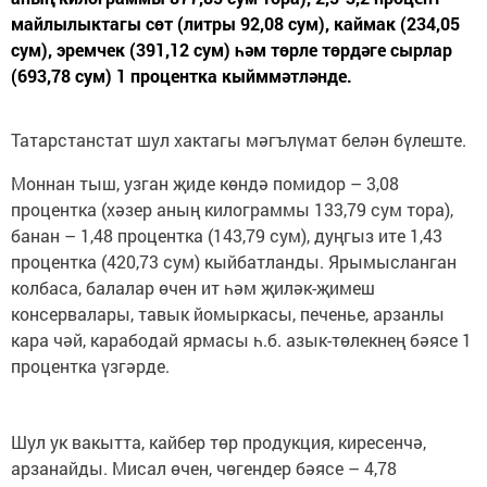
майлылыктагы сөт (литры 92,08 сум), каймак (234,05
сум), эремчек (391,12 сум) һәм төрле төрдәге сырлар
(693,78 сум) 1 процентка кыйммәтләнде.
Татарстанстат шул хактагы мәгълүмат белән бүлеште.
Моннан тыш, узган җиде көндә помидор – 3,08
процентка (хәзер аның килограммы 133,79 сум тора),
банан – 1,48 процентка (143,79 сум), дуңгыз ите 1,43
процентка (420,73 сум) кыйбатланды. Ярымысланган
колбаса, балалар өчен ит һәм җиләк-җимеш
консервалары, тавык йомыркасы, печенье, арзанлы
кара чәй, карабодай ярмасы һ.б. азык-төлекнең бәясе 1
процентка үзгәрде.
Шул ук вакытта, кайбер төр продукция, киресенчә,
арзанайды. Мисал өчен, чөгендер бәясе – 4,78