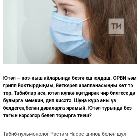
Ютәл – көз-кыш айларында безгә еш юлдаш. ОРВИ һәм
грипп йоктырдыңмы, йөткереп азапланасыңны көт тә
тор. Табиблар исә, ютәл күпкә җитдирәк чир билгесе дә
булырга мөмкин, дип кисәтә. Шуңа күрә аны үз
белдегең белән дәваларга ярамый. Ютәл турында без
тагын нәрсәләр белеп торырга тиеш?
Табиб-пульмонолог Рөстәм Насретдинов белән шул