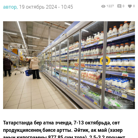
автор,
19 октябрь 2024 - 10:45
1227
0
0
Татарстанда бер атна эчендә, 7-13 октябрьдә, сөт
продукциясенең бәясе артты. Әйтик, ак май (хәзер
аның килограммы 877,85 сум тора), 2,5-3,2 процент