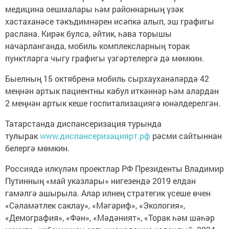
медицина оешмалары һәм районнарның үзәк
хастаханәсе тәкъдимнәрен исәпкә алып, эш графигы
раслана. Кирәк булса, әйтик, һава торышы
начарланганда, мобиль комплексларның торак
пунктларга чыгу графигы үзгәртелергә дә мөмкин.
Быелның 15 октябренә мобиль сырхауханәләрдә 42
меңнән артык пациентны кабул иткәннәр һәм алардан
2 меңнән артык кеше госпитализациягә юнәлдерелгән.
Татарстанда диспансеризация турында
тулырак
www.диспансеризациярт.рф
рәсми сайтыннан
белергә мөмкин.
Россиядә илкүләм проектлар РФ Президенты Владимир
Путинның «май указлары» нигезендә 2019 елдан
гамәлгә ашырыла. Алар илнең стратегик үсеше өчен
«Сәламәтлек саклау», «Мәгариф», «Экология»,
«Демография», «Фән», «Мәдәният», «Торак һәм шәһәр