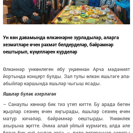
Ун көн дәвамында өлкәннәрне зурладылар, аларга
хезмәтләре өчен рәхмәт белдерделәр, бәйрәмнәр
оештырып, күңелләрен күрделәр
Өлкәннәр ункөнлеген ябу уңаеннан Арча мәдәният
йортында концерт булды. Зал тулы өлкән яшьтәге апа-
абыйлар каршында яшьләр чыгыш ясады.
Яшьләр бүләк әзерләгән
– Санаулы көннәр бик тиз үтеп китте. Бу арада бөтен
җырлар сезнең өчен яңгырады, яшьләр сезнең өчен
матур кичәләр, бәйрәмнәр оештырды. Ункөнлек
ахырына җитте. Әмма алай уйлый күрмәгез, алда әле
безне бик күп эшләр көтә, – диде ветераннар советы