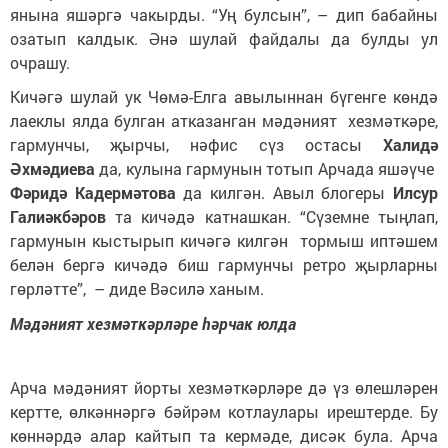
янына яшәргә чакырды. “Уң булсын”, – дип бабайны
озатып калдык. Әнә шулай файдалы да булды ул
очрашу.
Кичәгә шулай ук Чөмә-Елга авылыннан бүгенге көндә
лаеклы ялда булган атказанган мәдәният хезмәткәре,
гармунчы, җырчы, нәфис сүз остасы
Халидә
Әхмәдиева
да, кулына гармунын тотып Арчада яшәүче
Фәридә Кадермәтова
да килгән. Авыл блогеры
Илсур
Галиәкбәров
та кичәдә катнашкан. “Сүземне тыңлап,
гармунын кыстырып кичәгә килгән тормыш иптәшем
белән бергә кичәдә биш гармунчы ретро җырларны
гөрләтте”, – диде Вәсилә ханым.
Мәдәният хезмәткәрләре һәрчак юлда
Арча мәдәният йорты хезмәткәрләре дә үз өлешләрен
кертте, өлкәннәргә бәйрәм котлаулары ирештерде. Бу
көннәрдә алар кайтып та кермәде, дисәк була. Арча