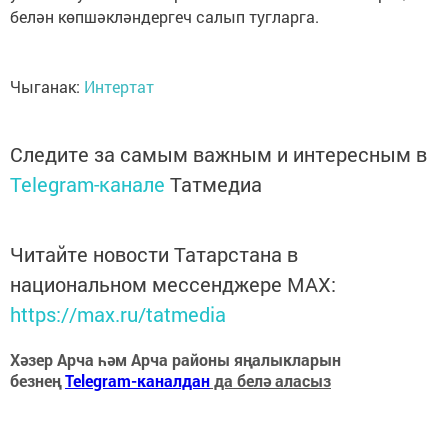
белән көпшәкләндергеч салып тугларга.
Чыганак:
Интертат
Следите за самым важным и интересным в
Telegram-канале
Татмедиа
Читайте новости Татарстана в
национальном мессенджере MАХ:
https://max.ru/tatmedia
Хәзер Арча һәм Арча районы яңалыкларын
безнең
Telegram-каналдан
да белә аласыз