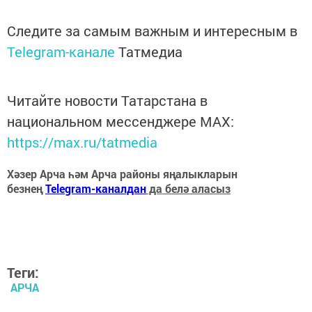
Следите за самым важным и интересным в
Telegram-канале
Татмедиа
Читайте новости Татарстана в
национальном мессенджере MАХ:
https://max.ru/tatmedia
Хәзер Арча һәм Арча районы яңалыкларын
безнең
Telegram-каналдан
да белә аласыз
Теги:
АРЧА