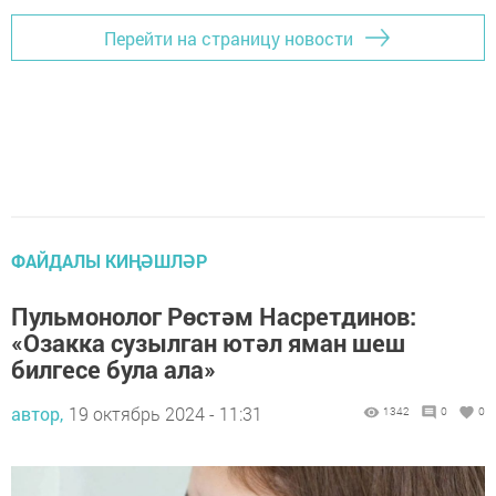
Перейти на страницу новости
ФАЙДАЛЫ КИҢӘШЛӘР
Пульмонолог Рөстәм Насретдинов:
«Озакка сузылган ютәл яман шеш
билгесе була ала»
автор,
19 октябрь 2024 - 11:31
1342
0
0