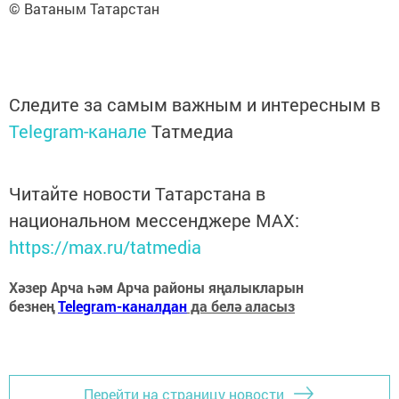
© Ватаным Татарстан
Следите за самым важным и интересным в
Telegram-канале
Татмедиа
Читайте новости Татарстана в
национальном мессенджере MАХ:
https://max.ru/tatmedia
Хәзер Арча һәм Арча районы яңалыкларын
безнең
Telegram-каналдан
да белә аласыз
Перейти на страницу новости