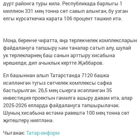
дүрт районга туры килә. Республикада барлыгы 1
миллион 331 мең тонна сөт савып алынган, бу узган
елгы күрсәткечкә карата 106 процент тәшкил итә.
Моңа, беренче чиратта, яңа терлекчелек комплексларын
файдалануга тапшыру һәм таналар сатып алу, шулай
ук терлекләрнең баш санын арттыру хисабына
ирешелде, дип ачыклык кертте Җәббаров.
Ел башыннан алып Татарстанда 7120 башка
исәпләнгән тугыз сөтчелек комплексы сафка
бастырылган. 26,5 мең сыерга исәпләнгән 35
инвестиция проектын гамәлгә ашыру дәвам итә, алар
2025-2026 елларда файдалануга тапшырылачак.
Шуның хисабына өстәмә рәвештә 100 мең тонна сөт
җитештерү ниятләнә.
Чыганак:
Татар-информ