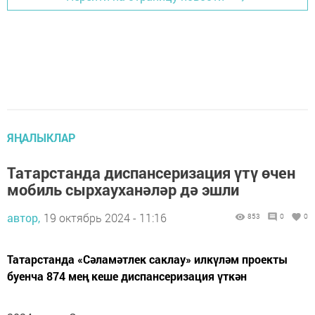
ЯҢАЛЫКЛАР
Татарстанда диспансеризация үтү өчен
мобиль сырхауханәләр дә эшли
автор,
19 октябрь 2024 - 11:16
853
0
0
Татарстанда «Сәламәтлек саклау» илкүләм проекты
буенча 874 мең кеше диспансеризация үткән