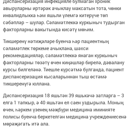
Диспансеризация инфекцияле булмаган хроник
авыруларны иртәрәк ачыклау максатын тота, чөнки
инвалидлыкка һәм яшьли үлемгә китерүче төп
сәбәпләр – шулар. Сәламәтлеккә куркыныч тудырган
факторларны вакытында кисәтү мөһим.
Тикшеренү нәтиҗәләре буенча һәр пациентның
сәламәтлек төркеме ачыклана, шәхси
рекомендацияләр, сәламәтлеккә янаган куркыныч
факторларны төзәтү өчен киңәшләр бирелә, дәвалану
курсы билгеләнә. Тиешле күрсәтмә булганда, пациент
диспансеризация кысаларыннан тыш өстәмә
тикшеренүгә юллана.
Диспансеризация 18 яшьтән 39 яшькәчә затларга – 3
елга 1 тапкыр, ә 40 яшьтән ел саен уздырыла. Моның
өчен, һәркем үзенең мәҗбүри медицина иминияте
полисы буенча беркетелгән медицина учреждениесенә
мөрәҗәгать итә ала.