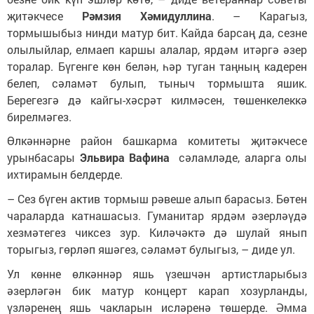
җитәкчесе
Рәмзия Хәмидуллина
. – Карагыз,
тормышыбыз нинди матур бит. Кайда барсаң да, сезне
олылыйлар, елмаеп каршы алалар, ярдәм итәргә әзер
торалар. Бүгенге көн белән, һәр туган таңның кадерен
белеп, сәламәт булып, тыныч тормышта яшик.
Берегезгә дә кайгы-хәсрәт килмәсен, төшенкелеккә
бирелмәгез.
Өлкәннәрне район башкарма комитеты җитәкчесе
урынбасары
Эльвира Вафина
сәламләде, аларга олы
ихтирамын белдерде.
– Сез бүген актив тормыш рәвеше алып барасыз. Бөтен
чараларда катнашасыз. Гуманитар ярдәм әзерләүдә
хезмәтегез чиксез зур. Киләчәктә дә шулай янып
торыгыз, гөрләп яшәгез, сәламәт булыгыз, – диде ул.
Ул көнне өлкәннәр яшь үзешчән артистларыбыз
әзерләгән бик матур концерт карап хозурланды,
үзләренең яшь чакларын исләренә төшерде. Әмма