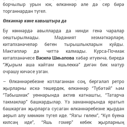
борчылыр урын юк, өлкәннәр әле дә сер бирә
торганнардан түгел.
Өлкәннәр көне кавыштыра да
Бу көннәрдә авылларда да нинди генә чаралар
оештырылмады. Мәдәният хезмәткәрләре,
китапханәчеләр бөтен тырышлыкларын куйды.
Мәктәпләр дә читтә калмады. Курса-Почмак
китапханәчесе
Вәсилә Шиһапова
хәбәр итүенчә, биредә
“Җырым аша кайтам яшьлеккә” дигән бик матур
очрашу кичәсе узган.
– Өлкәннәребезне котлаганнан соң, бергәләп ретро
җырларны искә төшердек, өлкәннәр “Түбәтәй” һәм
“Табышмак” уеннарында актив катнашты, “Татарча
такмаклар” башкардылар. Үз заманнарында яратып
башкарган җырларга сусаган өлкәннәребезне җырдан
аерып алу мөмкин түгел иде. “Язгы гөлем”, “Күл буена
килсәң иде”, “Яшь гомер” кебек җырларның