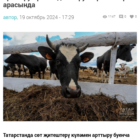
арасында
автор,
19 октябрь 2024 - 17:29
1147
0
0
Татарстанда сөт җитештерү күләмен арттыру буенча