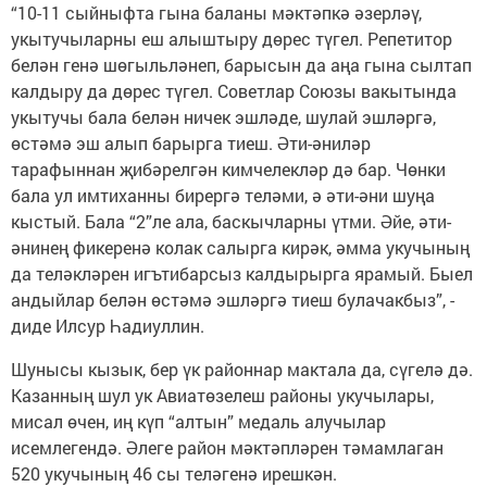
“10-11 сыйныфта гына баланы мәктәпкә әзерләү,
укытучыларны еш алыштыру дөрес түгел. Репетитор
белән генә шөгыльләнеп, барысын да аңа гына сылтап
калдыру да дөрес түгел. Советлар Союзы вакытында
укытучы бала белән ничек эшләде, шулай эшләргә,
өстәмә эш алып барырга тиеш. Әти-әниләр
тарафыннан җибәрелгән кимчелекләр дә бар. Чөнки
бала ул имтиханны бирергә теләми, ә әти-әни шуңа
кыстый. Бала “2”ле ала, баскычларны үтми. Әйе, әти-
әнинең фикеренә колак салырга кирәк, әмма укучының
да теләкләрен игътибарсыз калдырырга ярамый. Быел
андыйлар белән өстәмә эшләргә тиеш булачакбыз”, -
диде Илсур Һадиуллин.
Шунысы кызык, бер үк районнар мактала да, сүгелә дә.
Казанның шул ук Авиатөзелеш районы укучылары,
мисал өчен, иң күп “алтын” медаль алучылар
исемлегендә. Әлеге район мәктәпләрен тәмамлаган
520 укучының 46 сы теләгенә ирешкән.