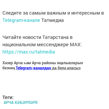
Следите за самым важным и интересным в
Telegram-канале
Татмедиа
Читайте новости Татарстана в
национальном мессенджере MАХ:
https://max.ru/tatmedia
Хәзер Арча һәм Арча районы яңалыкларын
безнең
Telegram-каналдан
да белә аласыз
Теги:
АРЧА ХӘБӘРЛӘРЕ