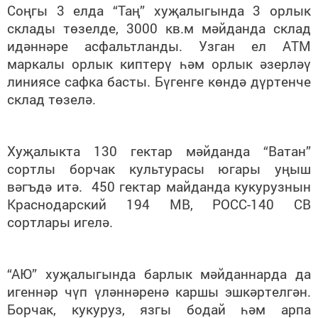
Соңгы 3 елда “Таң” хуҗалыгында 3 орлык
склады төзелде, 3000 кв.м мәйданда склад
идәннәре асфальтланды. Узган ел АТМ
маркалы орлык киптерү һәм орлык әзерләү
линиясе сафка басты. Бүгенге көндә дүртенче
склад төзелә.
Хуҗалыкта 130 гектар мәйданда “Ватан”
сортлы борчак культурасы югары уңыш
вәгъдә итә. 450 гектар майданда кукурузнын
Краснодарский 194 МВ, РОСС-140 СВ
сортлары игелә.
“АЮ” хуҗалыгында барлык мәйданнарда да
игеннәр чүп үләннәренә каршы эшкәртелгән.
Борчак, кукуруз, язгы бодай һәм арпа