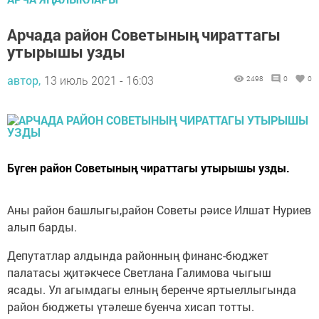
Арчада район Советының чираттагы
утырышы узды
автор,
13 июль 2021 - 16:03
2498
0
0
Бүген район Советының чираттагы утырышы узды.
Аны район башлыгы,район Советы рәисе Илшат Нуриев
алып барды.
Депутатлар алдында районның финанс-бюджет
палатасы җитәкчесе Светлана Галимова чыгыш
ясады. Ул агымдагы елның беренче яртыеллыгында
район бюджеты үтәлеше буенча хисап тотты.