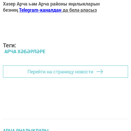
Хәзер Арча һәм Арча районы яңалыкларын
безнең
Telegram-каналдан
да белә аласыз
Теги:
АРЧА ХӘБӘРЛӘРЕ
Перейти на страницу новости
АРЧА ЯҢАЛЫКЛАРЫ