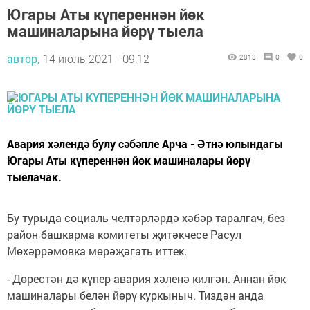
Югары Аты күпереннән йөк
машиналарына йөрү тыела
автор,
14 июль 2021 - 09:12
2813
0
0
Авария хәлендә булу сәбәпле Арча - Әтнә юлындагы
Югары Аты күпереннән йөк машиналары йөрү
тыелачак.
Бу турыда социаль челтәрләрдә хәбәр таралгач, без
район башкарма комитеты җитәкчесе Расул
Мөхәррәмовка мөрәҗәгать иттек.
- Дөрестән дә күпер авария хәленә килгән. Аннан йөк
машиналары белән йөрү куркыныч. Тиздән анда