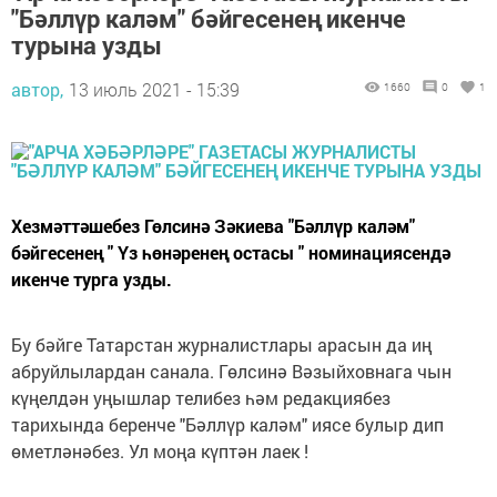
"Бәллүр каләм" бәйгесенең икенче
турына узды
автор,
13 июль 2021 - 15:39
1660
0
1
Хезмәттәшебез Гөлсинә Зәкиева "Бәллүр каләм"
бәйгесенең " Үз һөнәренең остасы " номинациясендә
икенче турга узды.
Бу бәйге Татарстан журналистлары арасын да иң
абруйлылардан санала. Гөлсинә Вәзыйховнага чын
күңелдән уңышлар телибез һәм редакциябез
тарихында беренче "Бәллүр каләм" иясе булыр дип
өметләнәбез. Ул моңа күптән лаек !