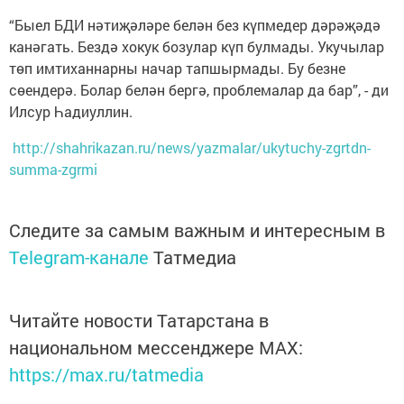
“Быел БДИ нәтиҗәләре белән без күпмедер дәрәҗәдә
канәгать. Бездә хокук бозулар күп булмады. Укучылар
төп имтиханнарны начар тапшырмады. Бу безне
сөендерә. Болар белән бергә, проблемалар да бар”, - ди
Илсур Һадиуллин.
http://shahrikazan.ru/news/yazmalar/ukytuchy-zgrtdn-
summa-zgrmi
Следите за самым важным и интересным в
Telegram-канале
Татмедиа
Читайте новости Татарстана в
национальном мессенджере MАХ:
https://max.ru/tatmedia