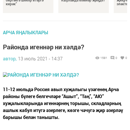
кирәк”
эләкте?
АРЧА ЯҢАЛЫКЛАРЫ
Районда игеннәр ни хәлдә?
автор,
13 июль 2021 - 14:37
1581
0
0
11-12 июльдә Россия авыл хуҗалыгы үзәгенең Арча
районы бүлеге белгечләре “Ашыт”, “Таң”, “АЮ”
хуҗалыкларында игеннәрнең торышы, складларның
ашлык кабул итүгә әзерлеге, көзге чәчүгә җир әзерләү
барышы белән танышты.