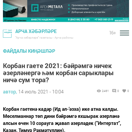
АРЧА ХӘБӘРЛӘРЕ
16+
"Арча хәбәрләре" газетасы - Арча районы
ФАЙДАЛЫ КИҢӘШЛӘР
Корбан гаете 2021: бәйрәмгә ничек
әзерләнергә һәм корбан сарыклары
ничә сум тора?
автор,
14 июль 2021 - 10:04
2461
0
0
Корбан гаетенә кадәр (Ид әл-’әзха) ике атна калды.
Мөселманнар төп дини бәйрәмгә яхшырак әзерләнә
алсын өчен 10 сорауга җавап әзерләдек ("Интертат",
Казан, Тимур Рәхмәтуллин).