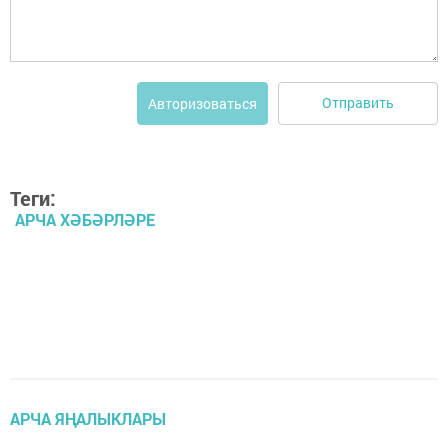
Отправить
Авторизоваться
Теги:
АРЧА ХӘБӘРЛӘРЕ
АРЧА ЯҢАЛЫКЛАРЫ