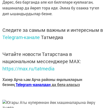
Дөрес, без барганда әле юл билгеләре куелмаган,
машиналар да йөреп тора иде. Әмма бу озакка түгел
дип ышандырдылар безне.
Следите за самым важным и интересным в
Telegram-канале
Татмедиа
Читайте новости Татарстана в
национальном мессенджере MАХ:
https://max.ru/tatmedia
Хәзер Арча һәм Арча районы яңалыкларын
безнең
Telegram-каналдан
да белә аласыз