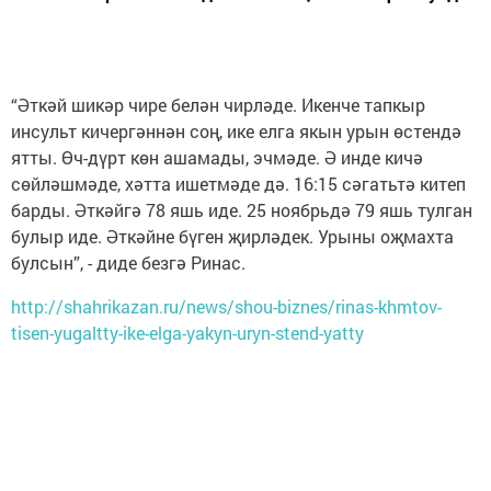
“Әткәй шикәр чире белән чирләде. Икенче тапкыр
инсульт кичергәннән соң, ике елга якын урын өстендә
ятты. Өч-дүрт көн ашамады, эчмәде. Ә инде кичә
сөйләшмәде, хәтта ишетмәде дә. 16:15 сәгатьтә китеп
барды. Әткәйгә 78 яшь иде. 25 ноябрьдә 79 яшь тулган
булыр иде. Әткәйне бүген җирләдек. Урыны оҗмахта
булсын”, - диде безгә Ринас.
http://shahrikazan.ru/news/shou-biznes/rinas-khmtov-
tisen-yugaltty-ike-elga-yakyn-uryn-stend-yatty