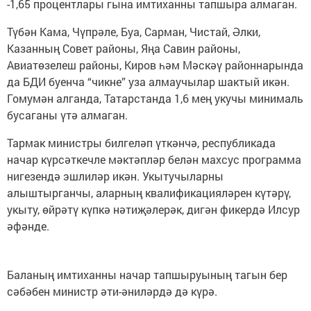
-1,65 процентлары гына имтиханны тапшыра алмаган.
Түбән Кама, Чүпрәле, Буа, Сарман, Чистай, Әлки,
Казанның Совет районы, Яңа Савин районы,
Авиатөзелеш районы, Киров һәм Мәскәү районнарында
да БДИ буенча “чикне” уза алмаучылар шактый икән.
Гомумән алганда, Татарстанда 1,6 мең укучы минималь
бусаганы үтә алмаган.
Тармак министры билгеләп үткәнчә, республикада
начар күрсәткечле мәктәпләр белән махсус программа
нигезендә эшлиләр икән. Укытучыларны
алыштырганчы, аларның квалификацияләрен күтәрү,
укыту, өйрәтү күпкә нәтиҗәлерәк, дигән фикердә Илсур
әфәнде.
Баланың имтиханны начар тапшыруының тагын бер
сәбәбен министр әти-әниләрдә дә күрә.