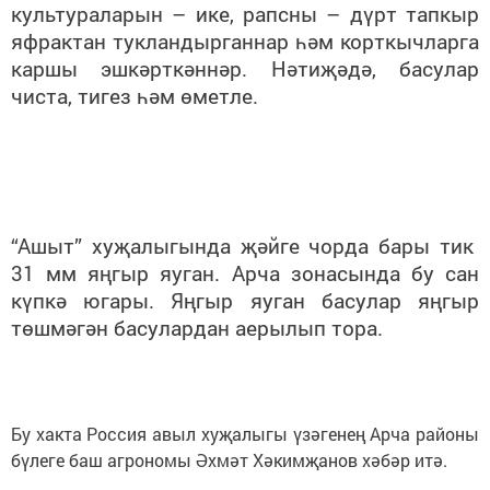
культураларын – ике, рапсны – дүрт тапкыр
яфрактан тукландырганнар һәм корткычларга
каршы эшкәрткәннәр. Нәтиҗәдә, басулар
чиста, тигез һәм өметле.
“Ашыт” хуҗалыгында җәйге чорда бары тик
31 мм яңгыр яуган. Арча зонасында бу сан
күпкә югары. Яңгыр яуган басулар яңгыр
төшмәгән басулардан аерылып тора.
Бу хакта Россия авыл хуҗалыгы үзәгенең Арча районы
бүлеге баш агрономы Әхмәт Хәкимҗанов хәбәр итә.