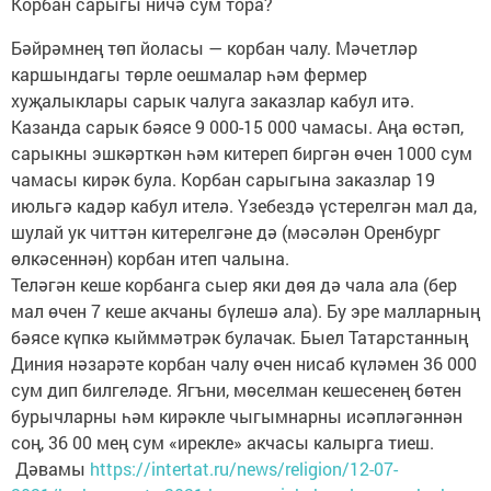
Корбан сарыгы ничә сум тора?
Бәйрәмнең төп йоласы — корбан чалу. Мәчетләр
каршындагы төрле оешмалар һәм фермер
хуҗалыклары сарык чалуга заказлар кабул итә.
Казанда сарык бәясе 9 000-15 000 чамасы. Аңа өстәп,
сарыкны эшкәрткән һәм китереп биргән өчен 1000 сум
чамасы кирәк була. Корбан сарыгына заказлар 19
июльгә кадәр кабул ителә. Үзебездә үстерелгән мал да,
шулай ук читтән китерелгәне дә (мәсәлән Оренбург
өлкәсеннән) корбан итеп чалына.
Теләгән кеше корбанга сыер яки дөя дә чала ала (бер
мал өчен 7 кеше акчаны бүлешә ала). Бу эре малларның
бәясе күпкә кыйммәтрәк булачак. Быел Татарстанның
Диния нәзарәте корбан чалу өчен нисаб күләмен 36 000
сум дип билгеләде. Ягъни, мөселман кешесенең бөтен
бурычларны һәм кирәкле чыгымнарны исәпләгәннән
соң, 36 00 мең сум «ирекле» акчасы калырга тиеш.
Дәвамы
https://intertat.ru/news/religion/12-07-