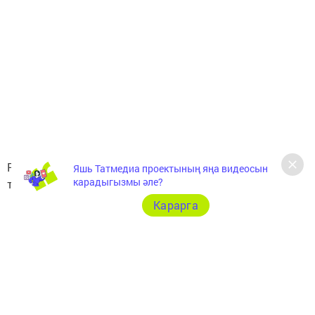
Ринасның тирән кайгысын уртаклашабыз, сабырлык
Яшь Татмедиа проектының яңа видеосын
карадыгызмы әле?
телибез. Әтисенең урыны җәннәттә булсын.
Карарга
Следите за самым важным и интересным в
Telegram-канале
Татмедиа