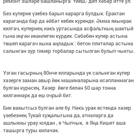
ремонт эшләре башланырга тиеш,- дип хәбәр итте ул.
Без күперне үзебез барып карарга булдык. Ерактан
караганда бар да әйбәт кебек күренде. Әмма якынрак
килгәч, күпернең нәкъ уртасында асфальтның шактый
гына иңгән икәнлеген күрдек. Сәбәбен күпер астына
төшеп карагач кына аңладык : бетон плитәләр астына
салынган зур тимер торбалар сытылган булып чыкты.
Узган гасырның 80нче елларында ук салынган күпер
хәзерге заман авыр йөк машиналарына исәпләнмәгән
булган күрәсең. Хәзер йөге белән 50 шәр тонна
килгәннәрк дә еш очрый бит.
Бик вакытсыз булган әле бу. Нәкъ урак өстендә хәзер
үзебезнең Тукай хуҗалыгына да, әтнәләргә дә
ашлыкны урау юлдан , я Чыпчык, я Яңа Кишет аша
ташырга туры киләчәк.