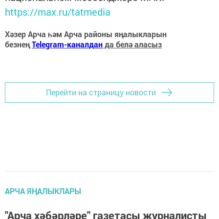
https://max.ru/tatmedia
Хәзер Арча һәм Арча районы яңалыкларын
безнең
Telegram-каналдан
да белә аласыз
Перейти на страницу новости
АРЧА ЯҢАЛЫКЛАРЫ
"Арча хәбәрләре" газетасы журналисты