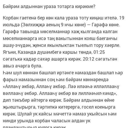
Бәйрәм алдыннан ураза тотарга кирәкме?
Корбан гаетенә бер көн кала ураза тоту киңәш ителә. 19
июльдә (Зөлхиҗҗә аеның 9 нчы көне) — Гарәфә көне.
Гарәфә тавында мөселманнар хаҗ кылганда калган
мөселманнарга исә таң вакытыннан кояш баеганчы
ашау-эчүдән, җенси якынлыктан тыелып тору хәерле.
Ягъни, Казанда дүшәмбегә каршы төндә, 01:25
сәгатькә кадәр сәхәр ашарга кирәк. 20:12 сәгатьтән
авыз ачарга була.
Һәм шул көннән башлап иртәнге намаздан башлап һәр
фарыз намазыннан соң һәм бәйрәм көннәрендә
«Аллаһү әкбәр, Аллаһү әкбәр. Ләә иләәһә илләллааһү
вәллааһү әкбәр. Аллааһү әкбәр вә лилләәһил-хәмд»,
дип тәкъбир әйтергә кирәк. Бәйрәм алдыннан өйне
җыештырырга, тәртипкә китерергә, госел коенырга
кирәк. Шулай ук кайсы мәчеттә намаз укыйсын һәм
нинди урында корбан чаласын алдан ук
планлаштырып куярга кирәк.