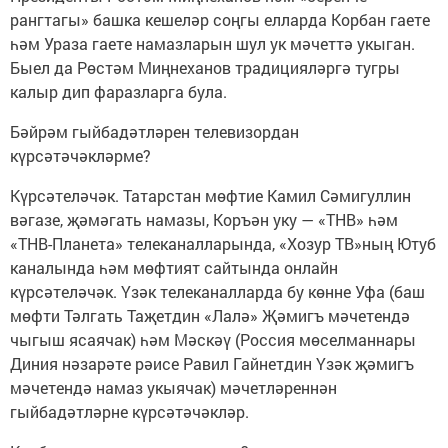
рангтагы» башка кешеләр соңгы елларда Корбан гаете
һәм Ураза гаете намазларын шул ук мәчеттә укыган.
Быел да Рөстәм Миңнеханов традицияләргә тугры
калыр дип фаразларга була.
Бәйрәм гыйбадәтләрен телевизордан
күрсәтәчәкләрме?
Күрсәтеләчәк. Татарстан мөфтие Камил Сәмигуллин
вәгазе, җәмәгать намазы, Коръән уку — «ТНВ» һәм
«ТНВ-Планета» телеканалларында, «Хозур ТВ»ның Ютуб
каналында һәм мөфтият сайтында онлайн
күрсәтеләчәк. Үзәк телеканалларда бу көнне Уфа (баш
мөфти Тәлгать Таҗетдин «Лалә» Җәмигъ мәчетендә
чыгыш ясаячак) һәм Мәскәү (Россия мөселманнары
Диния нәзарәте рәисе Равил Гайнетдин Үзәк җәмигъ
мәчетендә намаз укыячак) мәчетләреннән
гыйбадәтләрне күрсәтәчәкләр.