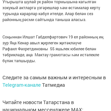
Утырышта шулай ук район тормышына кагылган
хокукый актларга үзгәрешләр һәм өстәмәләр кертү
турында карарлар кабул ителде. Алар белән сез
районның рәсми сайтында таныша аласыз.
Соңыннан Илшат Габделфәртович 19 ел районның иң
зур Яңа Кенәр авыл җирлеген җитәкләүче
Рафаил Фәхретдиновны 55 яшьлек юбилее белән
тәбрикләде, аңа Мактау грамотасы һәм истәлекле
бүләк тапшырды.
Следите за самым важным и интересным в
Telegram-канале
Татмедиа
Читайте новости Татарстана в
национальном мессенджере MАХ: