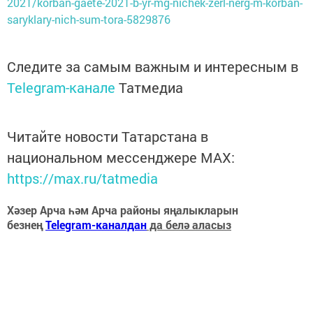
2021/korban-gaete-2021-b-yr-mg-nichek-zerl-nerg-m-korban-
saryklary-nich-sum-tora-5829876
Следите за самым важным и интересным в
Telegram-канале
Татмедиа
Читайте новости Татарстана в
национальном мессенджере MАХ:
https://max.ru/tatmedia
Хәзер Арча һәм Арча районы яңалыкларын
безнең
Telegram-каналдан
да белә аласыз