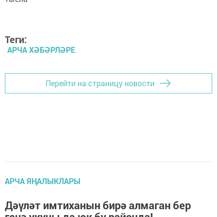
Теги:
АРЧА ХӘБӘРЛӘРЕ
Перейти на страницу новости
АРЧА ЯҢАЛЫКЛАРЫ
Дәүләт имтиханын бирә алмаган бер
генә укучы да юк бу районда!