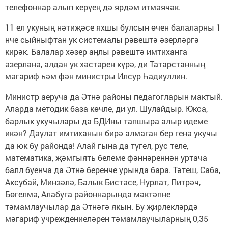
телефоннар алып керүең дә ярдәм итмәячәк.
11 ел укуның нәтиҗәсе яхшы булсын өчен балаларны 1
нче сыйныфтан ук системалы рәвештә әзерләргә
кирәк. Балалар хәзер аңлы рәвештә имтиханга
әзерләнә, алдан ук хәстәрен күрә, ди Татарстанның
мәгариф һәм фән министры Илсур Һадиуллин.
Министр аеруча да Әтнә районы педагогларын мактый.
Аларда методик база көчле, ди ул. Шулайдыр. Юкса,
барлык укучылары да БДИны тапшыра алыр идеме
икән? Дәүләт имтиханын бирә алмаган бер генә укучы
да юк бу районда! Алай гына да түгел, рус теле,
математика, җәмгыять белеме фәннәреннән уртача
балл буенча да Әтнә беренче урында бара. Тәтеш, Саба,
Аксубай, Минзәлә, Балык Бистәсе, Нурлат, Питрәч,
Бөгелмә, Алабуга районнарында мәктәпне
тәмамлаучылар да Әтнәгә якын. Бу җирлекләрдә
мәгариф учреждениеләрен тәмамлаучыларның 0,35