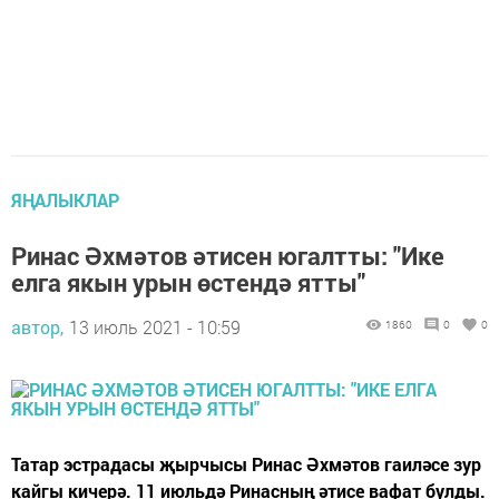
ЯҢАЛЫКЛАР
Ринас Әхмәтов әтисен югалтты: "Ике
елга якын урын өстендә ятты"
автор,
13 июль 2021 - 10:59
1860
0
0
Татар эстрадасы җырчысы Ринас Әхмәтов гаиләсе зур
кайгы кичерә. 11 июльдә Ринасның әтисе вафат булды.