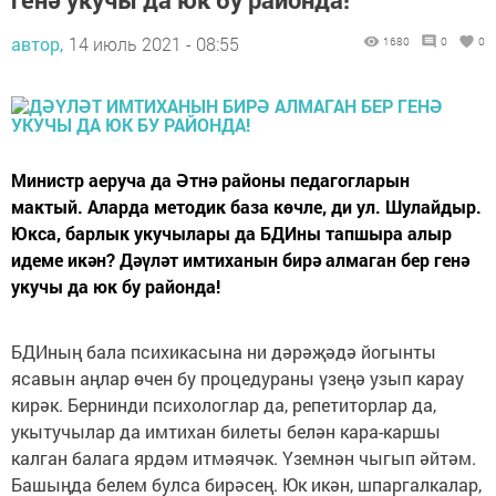
автор,
14 июль 2021 - 08:55
1680
0
0
Министр аеруча да Әтнә районы педагогларын
мактый. Аларда методик база көчле, ди ул. Шулайдыр.
Юкса, барлык укучылары да БДИны тапшыра алыр
идеме икән? Дәүләт имтиханын бирә алмаган бер генә
укучы да юк бу районда!
БДИның бала психикасына ни дәрәҗәдә йогынты
ясавын аңлар өчен бу процедураны үзеңә узып карау
кирәк. Бернинди психологлар да, репетиторлар да,
укытучылар да имтихан билеты белән кара-каршы
калган балага ярдәм итмәячәк. Үземнән чыгып әйтәм.
Башыңда белем булса бирәсең. Юк икән, шпаргалкалар,