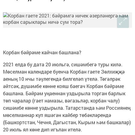
Корбан бәйрәме кайчан башлана?
2021 елда бу дата 20 июльгә, сишәмбегә туры килә.
Мөселман календаре буенча Корбан гаете Зөлхиҗҗә
аеның 10 нчы тәүлегендә билгеләп үтелә. Төгәлрәк
әйтсәк, дүшәмбе көнне кояш баегач Корбан бәйрәме
башлана. Бәйрәм уңаеннан уздырыла торган барлык
төп чаралар (гает намазы, вәгазьләр, корбан чалу)
сишәмбе көнне уздырыла. Татарстанда һәм Россиянең
мөселманнар күп яшәгән кайбер төбәкләрендә
(Башкортстан, Чечня, Дагыстан, Кырым һәм башкалар)
20 июль ял көне дип игълан ителә.