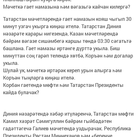
Мәчеткә гает намазына һәм вәгазьгә кайчан килергә?
Татарстан мәчетләрендә гает намазын кояш чыгып 30
минут узгач укырга киңәш ителә. Татарстан Диния
нәзарәте карары нигезендә, Казан мәчетләрендә
бәйрәм вәгазе сишәмбегә каршы төндә 03:30 сәгатьтә
башлана. Гает намазы иртәнге дүрттә укыла. Биш
минуттан соң гарәп телендә хөтбә, Коръән һәм догалар
укыла.
Шулай ук, мәчеткә иртәрәк кереп урын алырга һәм
Коръән тыңларга киңәш ителә.
Корбан гаетендә мөфти һәм Татарстан Президенты
кайда булачак?
Диния нәзарәтендә хәбәр итүләренчә, Татарстан мөфти
Камил хәзрәт Сәмигуллин бәйрәм гыйбадәтен
гадәттәгечә Галиев мәчетендә уздырачак. Республика
Президенты Рөстәм Миңнеханов һәм «беренче