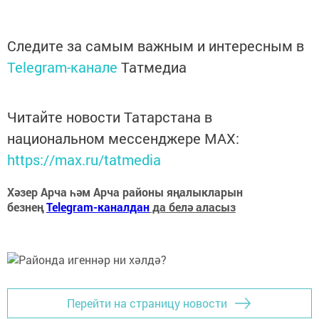
Следите за самым важным и интересным в
Telegram-канале
Татмедиа
Читайте новости Татарстана в
национальном мессенджере MАХ:
https://max.ru/tatmedia
Хәзер Арча һәм Арча районы яңалыкларын
безнең
Telegram-каналдан
да белә аласыз
Перейти на страницу новости