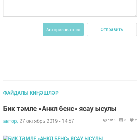
Отправить
Авторизоваться
ФАЙДАЛЫ КИҢӘШЛӘР
Бик тәмле «Анкл бенс» ясау ысулы
автор,
27 октябрь 2019 - 14:57
1815
0
2