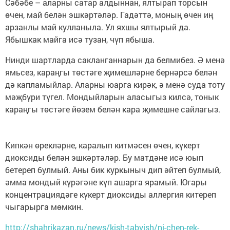
Сәбәбе – аларны сатар алдыннан, ялтырап торсын
өчен, май белән эшкәртәләр. Гадәттә, моның өчен иң
арзанлы май кулланыла. Ул яхшы ялтырый да.
Ябышкак майга исә тузан, чүп ябыша.
Нинди шартларда сакланганнарын да белмибез. Ә менә
ямьсез, караңгы төстәге җимешләрне бернәрсә белән
дә капламыйлар. Аларны юарга кирәк, ә менә суда тоту
мәҗбүри түгел. Мондыйларын аласыгыз килсә, тонык
караңгы төстәге йөзем белән кара җимешне сайлагыз.
Кипкән өрекләрне, каралып китмәсен өчен, күкерт
диоксиды белән эшкәртәләр. Бу матдәне исә юып
бетереп булмый. Аны бик куркыныч дип әйтеп булмый,
әмма мондый күрәгәне күп ашарга ярамый. Югары
концентрациядәге күкерт диоксиды аллергия китереп
чыгарырга мөмкин.
http://shahrikazan.ru/news/kish-tabyish/ni-chen-rek-