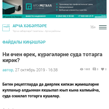
АРЧА ХӘБӘРЛӘРЕ
16+
"Арча хәбәрләре" газетасы - Арча районы
ФАЙДАЛЫ КИҢӘШЛӘР
Ни өчен өрек, күрәгәләрне суда тотарга
кирәк?
автор,
27 октябрь 2019 - 16:38
1665
0
0
Бөтен рецептларда да диярлек кипкән җимешләрне
кулланыр алдыннан яхшылап юып кына калмыйча,
суда озаклап тотарга кушалар.