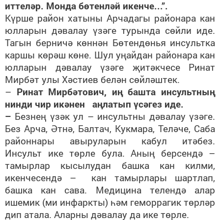
иттеләр. Монда бөтенләй икенче...”.
Күрше район хатыны Арчадагы районара кан
юлларын дәвалау үзәге турында сөйли иде.
Тагын берничә көннән Бөтендөнья инсультка
каршы көрәш көне. Шул уңайдан районара кан
юлларын дәвалау үзәге җитәкчесе Ринат
Мирбәт улы Хәстиев белән сөйләштек.
–
Ринат Мирбәтович, иң башта инсультның
нинди чир икәнен аңлатып үсәгез иде.
–
Безнең үзәк ул – инсультны дәвалау үзәге.
Без Арча, Әтнә, Балтач, Кукмара, Теләче, Саба
районнары авыруларын кабул итәбез.
Инсульт ике төрле була. Аның берсендә –
тамырлар кысылудан башка кан килми,
икенчесендә – кан тамырлары шартлап,
башка кан сава.
Медицина
телендә алар
ишемик
(ми инфаркты)
һәм геморрагик төрләр
дип атала. Аларны дәвалау да ике төрле.