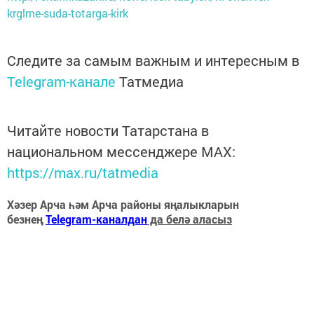
krglrne-suda-totarga-kirk
Следите за самым важным и интересным в
Telegram-канале
Татмедиа
Читайте новости Татарстана в
национальном мессенджере MАХ:
https://max.ru/tatmedia
Хәзер Арча һәм Арча районы яңалыкларын
безнең
Telegram-каналдан
да белә аласыз