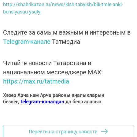
http://shahrikazan.ru/news/kish-tabyish/bik-tmle-ankl-
bens-yasau-ysuly
Следите за самым важным и интересным в
Telegram-канале
Татмедиа
Читайте новости Татарстана в
национальном мессенджере MАХ:
https://max.ru/tatmedia
Хәзер Арча һәм Арча районы яңалыкларын
безнең
Telegram-каналдан
да белә аласыз
Перейти на страницу новости