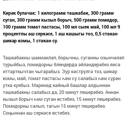
Кирәк булачак: 1 килограмм ташкабак, 300 грамм
суган, 300 грамм кызыл борыч, 500 грамм помидор,
100 грамм томат пастасы, 100 мл сыек май, 100 мл 9
процентлы аш серкәсе, 1 аш кашыгы тоз, 0,5 стакан
шикәр комы, 1 стакан су.
Ташкабакны шакмаклап, борычны, суганны озынчалап
турыйбыз, помидорны блендерда әйләндерәбез яисә
иттарткычтан чыгарабыз. Зур кәстрүлгә тоз, шикәр
комы, май, томат пастасы һәм су салабыз һәм сүрән
утка куябыз. Маринад кайный башлар алдыннан
ташкабакны салабыз да, 20 минут пешерәбез. Аннан
кызыл борыч һәм суган өстибез, 15 минут пешерәбез.
Помидорны салып, тагын 15 минут пешерәбез.
Соңыннан аш серкәсе өстибез.