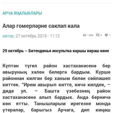
АРЧА ЯҢАЛЫКЛАРЫ
Алар гомерләрне саклап кала
автор,
27 октябрь 2019 - 11:12
1369
0
1
29 октябрь – Бөтендөнья инсультка каршы көрәш көне
Күптән түгел район хастаханәсенә бер
авыруның хәлен белергә бардым. Күрше
районнан килгән бер ханым белән сөйләшеп
киттек. “Ирем авырып китте, кичә килдек, –
диде ул. – Башта үзебезнең район
хастаханәсенә алып бардык. Анда берничә
көн ятты. Танышларым ирегезне монда
үтерәләр, барыгыз Арчага, дип киңәш