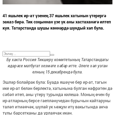
41 яшьлек ир-ат үзенең 37 яшьлек хатынын үтерергә
заказ бирә. Тик соңыннан үзе үк аны хастаханәгә илтеп
куя. Татарстанда шушы көннәрдә шундый хәл була.
Бу хакта Россия Тикшерү комитетының Татарстандагы
идарәсе матбугат хезмәте хәбәр итте. Әлеге хәл узган
елның 15 декабрендә була.
Эшләр болайрак була: Буада яшәүче бер ир-ат, тагын
ике ир-ат белән берлектә, хатынына булган нәфрәтен дә
сәбәп итеп, аны үтерү турында килешә. Моның өчен бу
ир-атларның берсе гаепләнүчедән бурычын кайтаруны
таләп итмәячәк, шулай ук һөҗүм итү вакытында акча
тулы барсетканы да урлаячак икән.