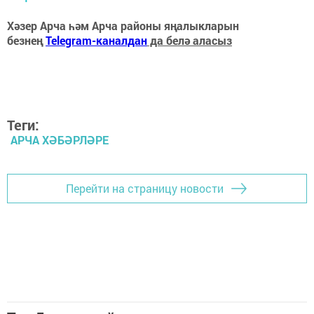
Хәзер Арча һәм Арча районы яңалыкларын
безнең
Telegram-каналдан
да белә аласыз
Теги:
АРЧА ХӘБӘРЛӘРЕ
Перейти на страницу новости