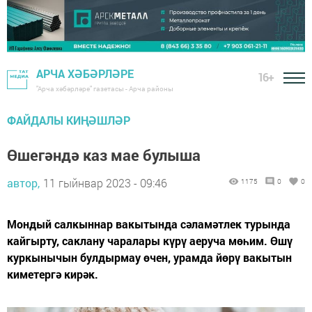
АРЧА ХӘБӘРЛӘРЕ
16+
"Арча хәбәрләре" газетасы - Арча районы
ФАЙДАЛЫ КИҢӘШЛӘР
Өшегәндә каз мае булыша
автор,
11 гыйнвар 2023 - 09:46
1175
0
0
Мондый салкыннар вакытында сәламәтлек турында
кайгырту, саклану чаралары күрү аеруча мөһим. Өшү
куркынычын булдырмау өчен, урамда йөрү вакытын
киметергә кирәк.