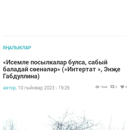
ЯҢАЛЫКЛАР
«Исемле посылкалар булса, сабый
баладай сөенәләр» (»Интертат », Энҗе
Габдуллина)
автор,
10 гыйнвар 2023 - 19:26
1848
0
0