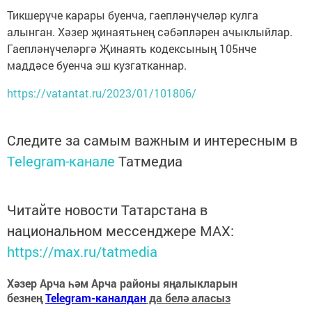
Тикшерүче карары буенча, гаепләнүчеләр кулга
алынган. Хәзер җинаятьнең сәбәпләрен ачыклыйлар.
Гаепләнүчеләргә Җинаять кодексының 105нче
маддәсе буенча эш кузгатканнар.
https://vatantat.ru/2023/01/101806/
Следите за самым важным и интересным в
Telegram-канале
Татмедиа
Читайте новости Татарстана в
национальном мессенджере MАХ:
https://max.ru/tatmedia
Хәзер Арча һәм Арча районы яңалыкларын
безнең
Telegram-каналдан
да белә аласыз