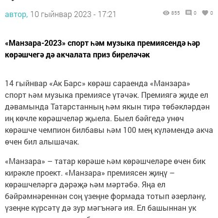
автор,
10 гыйнвар 2023 - 17:21
855
0
0
«Манзара-2023» спорт һәм музыка премиясендә һәр
көрәшчегә дә акчалата приз биреләчәк
14 гыйнвар «Ак Барс» көрәш сараенда «Манзара»
спорт һәм музыка премиясе үтәчәк. Премиягә җиде ел
дәвамында Татарстанның һәм якын тирә төбәкләрдән
иң көчле көрәшчеләр җыела. Быел бәйгедә унөч
көрәшче чемпион билбавы һәм 100 мең күләмендә акча
өчен бил алышачак.
«Манзара» – татар көрәше һәм көрәшчеләре өчен бик
кирәкле проект. «Манзара» премиясен җиңү –
көрәшчеләргә дәрәҗә һәм мәртәбә. Яңа ел
бәйрәмнәреннән соң үзеңне формада тотып әзерләнү,
үзеңне күрсәтү дә зур мәгънәгә ия. Ел башыннан ук