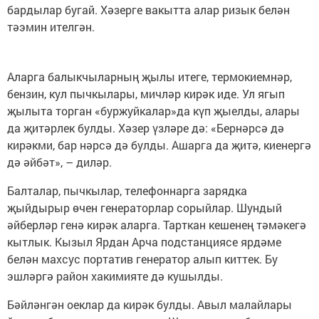
бардылар бугай. Хәзерге вакытта алар ризык белән
тәэмин ителгән.
Аларга балыкчыларның җылы итеге, термокиемнәр,
бензин, кул пычкылары, мичләр кирәк иде. Ул ягып
җылыта торган «буржуйкалар»да күп җыелды, алары
да җитәрлек булды. Хәзер үзләре дә: «Бернәрсә дә
кирәкми, бар нәрсә дә булды. Ашарга да җитә, киенергә
дә әйбәт», – диләр.
Балталар, пычкылар, телефоннарга зарядка
җыйдырыр өчен генераторлар сорыйлар. Шундый
әйберләр генә кирәк аларга. Тарткан кешенең тәмәкегә
кытлык. Кызыл Ярдан Арча подстанциясе ярдәме
белән махсус портатив генератор алып киттек. Бу
эшләргә район хакимияте дә кушылды.
Бәйләнгән оеклар да кирәк булды. Авыл малайлары