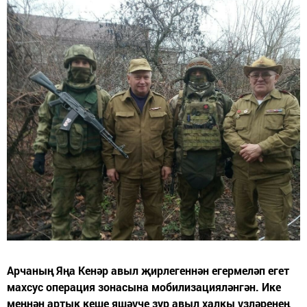
Арчаның Яңа Кенәр авыл җирлегеннән егермеләп егет
махсус операция зонасына мобилизацияләнгән. Ике
меңнән артык кеше яшәүче зур авыл халкы үзләренең