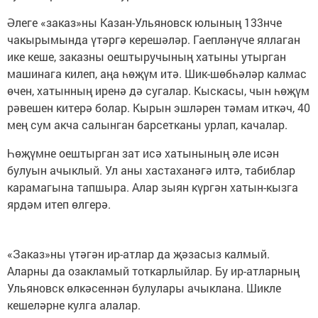
Әлеге «заказ»ны Казан-Ульяновск юлының 133нче
чакырымында үтәргә керешәләр. Гаепләнүче яллаган
ике кеше, заказны оештыручының хатыны утырган
машинага килеп, аңа һөҗүм итә. Шик-шөбһәләр калмас
өчен, хатынның иренә дә сугалар. Кыскасы, чын һөҗүм
рәвешен китерә болар. Кырын эшләрен тәмам иткәч, 40
мең сум акча салынган барсетканы урлап, качалар.
Һөҗүмне оештырган зат исә хатынының әле исән
булуын ачыклый. Ул аны хастаханәгә илтә, табиблар
карамагына тапшыра. Алар зыян күргән хатын-кызга
ярдәм итеп өлгерә.
«Заказ»ны үтәгән ир-атлар да җәзасыз калмый.
Аларны да озакламый тоткарлыйлар. Бу ир-атларның
Ульяновск өлкәсеннән булулары ачыклана. Шикле
кешеләрне кулга алалар.