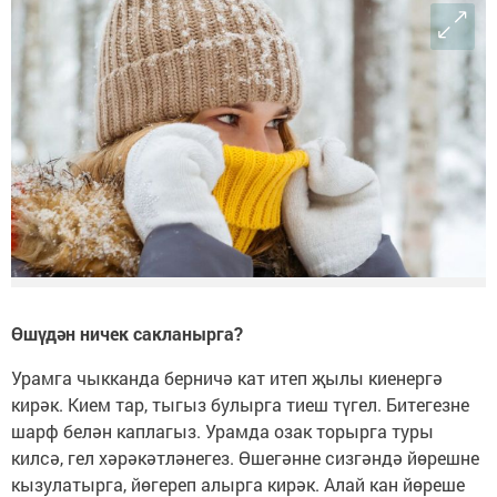
Өшүдән ничек сакланырга?
Урамга чыкканда берничә кат итеп җылы киенергә
кирәк. Кием тар, тыгыз булырга тиеш түгел. Битегезне
шарф белән каплагыз. Урамда озак торырга туры
килсә, гел хәрәкәтләнегез. Өшегәнне сизгәндә йөрешне
кызулатырга, йөгереп алырга кирәк. Алай кан йөреше