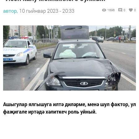
автор,
10 гыйнвар 2023 - 20:33
1696
0
0
Ашыгулар ялгышуга илтә диләрме, менә шул фактор, ул
фаҗигале иртәдә хәлиткеч роль уйный.