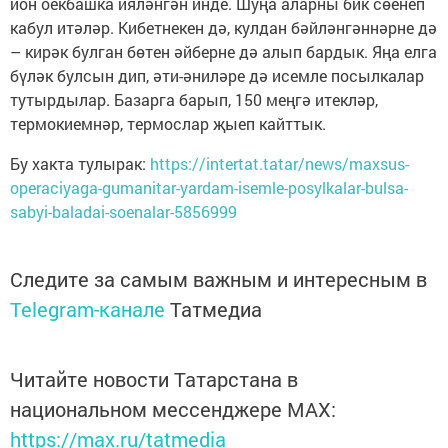
йон оекбашка ияләнгән инде. Шуңа аларны бик сөенеп
кабул итәләр. Кибетнекен дә, кулдан бәйләнгәннәрне дә
– кирәк булган бөтен әйберне дә алып бардык. Яңа елга
бүләк булсын дип, әти-әниләре дә исемле посылкалар
тутырдылар. Базарга барып, 150 меңгә итекләр,
термокиемнәр, термослар җыеп кайттык.
Бу хакта тулырак:
https://intertat.tatar/news/maxsus-
operaciyaga-gumanitar-yardam-isemle-posylkalar-bulsa-
sabyi-baladai-soenalar-5856999
Следите за самым важным и интересным в
Telegram-канале
Татмедиа
Читайте новости Татарстана в
национальном мессенджере MАХ:
https://max.ru/tatmedia