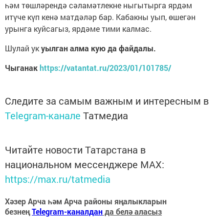
һәм төшләрендә сәламәтлекне ныгытырга ярдәм
итүче күп кенә матдәләр бар. Кабакны уып, өшегән
урынга куйсагыз, ярдәме тими калмас.
Шулай ук
уылган алма кую да файдалы.
Чыганак
https://vatantat.ru/2023/01/101785/
Следите за самым важным и интересным в
Telegram-канале
Татмедиа
Читайте новости Татарстана в
национальном мессенджере MАХ:
https://max.ru/tatmedia
Хәзер Арча һәм Арча районы яңалыкларын
безнең
Telegram-каналдан
да белә аласыз