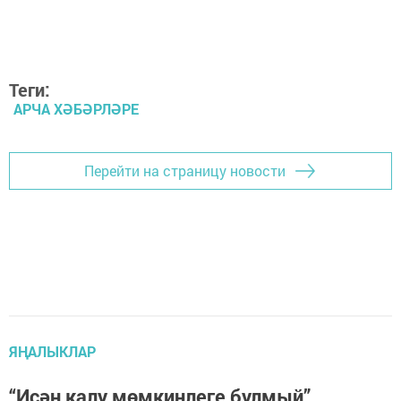
Теги:
АРЧА ХӘБӘРЛӘРЕ
Перейти на страницу новости
ЯҢАЛЫКЛАР
“Исән калу мөмкинлеге булмый”