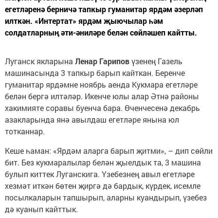
егетләренә берничә тапкыр гуманитар ярдәм әзерләп
илткән. «Интертат» ярдәм җыючылар һәм
солдатларның әти-әниләре белән сөйләшеп кайтты.
Луганск якларына
Ленар Гарипов
үзенең Газель
машинасында 3 тапкыр барып кайткан. Беренче
гуманитар ярдәмне ноябрь аенда Кукмара егетләре
белән бергә илтәләр. Икенче юлы алар Әтнә районы
хакимияте соравы буенча бара. Өченчесенә декабрь
азакларында янә авылдаш егетләре янына юл
тотканнар.
Кеше һаман: «Ярдәм аларга барып җитми», – дип сөйли
бит. Без кукмаралылар белән җыелдык та, 3 машина
булып киттек Луганскига. Үзебезнең авыл егетләре
хезмәт иткән бөтен җиргә дә бардык, күрдек, исемле
посылкаларын тапшырып, аларны куандырып, үзебез
дә куанып кайттык.