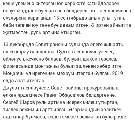
кеше үлеменә китергән юл хәрәкәте кагыйдәләрен
бозу» маддәсе буенча гаеп белдерелгән. Гаепләнүченең
сүзләренә караганда, 15 сентябрьдә аның улы туган,
бәби тәпиен юу төне буе дәвам иткән. Ә иртән айнып та
җитмәстән, руль артына утырган.
13 декабрьдә Совет районы судында әлеге җинаять
эшен карау башланды. Судта гаепләнүче үзенең
өйләнүен, кечкенә баласы булуын, шәхси төзелеш
фирмасында монтажчы булып эшләвен хәбәр итте.
Моңарчы ул ирегеннән мәхрүм ителгән булган. 2019
елда азат ителгән.
Дәүләт гаепләүчесе, Совет районы прокурорының
өлкән ярдәмчесе Равил Әбҗәлилов белдергәнчә,
Сергей Шаров руль артына исерек килеш утырган,
тизлек режимын арттырган. Әгәр мондый хәлиткеч
адымнар булмаса, кеше гомере өзелмәгән булыр иде.