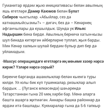
Гуманитар ярдәм җыю инициативасы белән авылның
яшь егетләре
Дамир Каюмов
белән
Булат
Сабиров
чыктылар. «Абыйлар, сез дә
катнашмыйсызмы?» – дигәч, без дә – Кенәрнең
әфганчылары да кушылдык. Шунда ук
Ильяс
Надыршин
бина бирде. Авылның берничә хатын-кызы
шул бинада китергән әйберләрне туплап, җыя барды.
Мин Кенәр халкын шулай бердәм булыр дип бер дә
уйламадым.
-
Махсус операциядәге егетләргә иң мөһиме хәзер нәрсә
кирәк? Үзләре нәрсә сорый?
Беренче барганда ашамлыклар белән кыенга туры
килде. Ул юлы бик күп тушенкалар, ризыклар алып
бардык. … (Луганск өлкәсендә) шәһәрендә
Татарстаннан гына 20 мең хәрби бар. Менә аларга
башта ашарга җитмәгән. Аннары башка районнар да
ярдәм итә башлады. Кукмаралар гына да 5-6 тапкыр