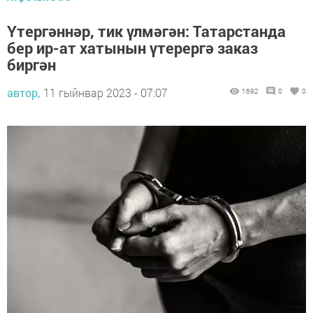
Үтергәннәр, тик үлмәгән: Татарстанда
бер ир-ат хатынын үтерергә заказ
биргән
автор,
11 гыйнвар 2023 - 07:07
1692
0
0