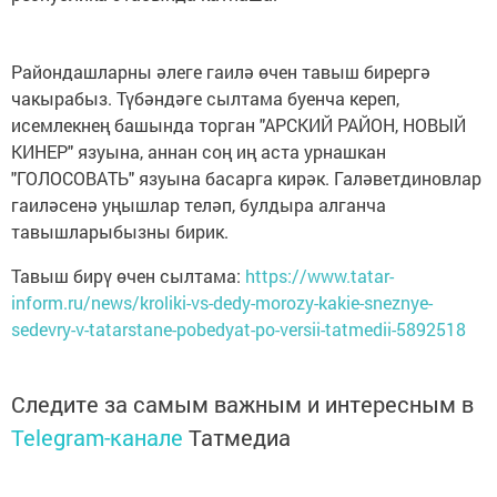
Райондашларны әлеге гаилә өчен тавыш бирергә
чакырабыз. Түбәндәге сылтама буенча кереп,
исемлекнең башында торган "АРСКИЙ РАЙОН, НОВЫЙ
КИНЕР" язуына, аннан соң иң аста урнашкан
"ГОЛОСОВАТЬ" язуына басарга кирәк. Галәветдиновлар
гаиләсенә уңышлар теләп, булдыра алганча
тавышларыбызны бирик.
Тавыш бирү өчен сылтама:
https://www.tatar-
inform.ru/news/kroliki-vs-dedy-morozy-kakie-sneznye-
sedevry-v-tatarstane-pobedyat-po-versii-tatmedii-5892518
Следите за самым важным и интересным в
Telegram-канале
Татмедиа