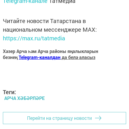
Telegram-канале
Татмедиа
Читайте новости Татарстана в
национальном мессенджере MАХ:
https://max.ru/tatmedia
Хәзер Арча һәм Арча районы яңалыкларын
безнең
Telegram-каналдан
да белә аласыз
Теги:
АРЧА ХӘБӘРЛӘРЕ
Перейти на страницу новости