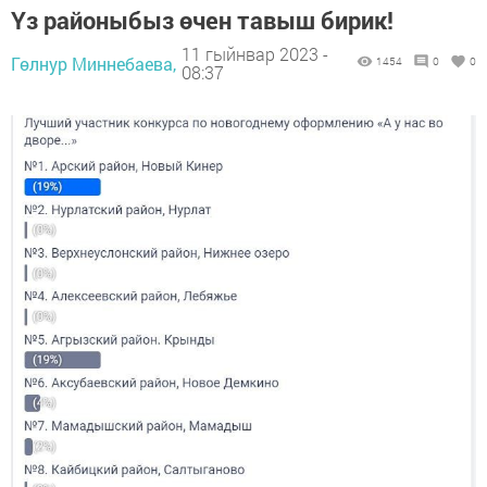
Үз районыбыз өчен тавыш бирик!
11 гыйнвар 2023 -
Гөлнур Миннебаева,
1454
0
0
08:37