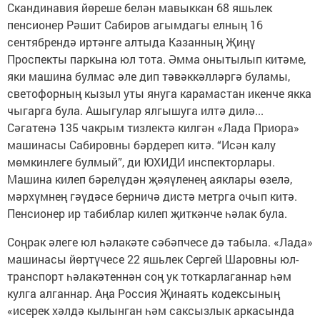
Скандинавия йөреше белән мавыккан 68 яшьлек
пенсионер Рәшит Сабиров агымдагы елның 16
сентябрендә иртәнге алтыда Казанның Җиңү
Проспекты паркына юл тота. Әмма онытылып китәме,
яки машина булмас әле дип тәвәккәлләргә буламы,
светофорның кызыл уты януга карамастан икенче якка
чыгарга була. Ашыгулар ялгышуга илтә дилә...
Сәгатенә 135 чакрым тизлектә килгән «Лада Приора»
машинасы Сабировны бәрдереп китә. “Исән калу
мөмкинлеге булмый”, ди ЮХИДИ инспекторлары.
Машина килеп бәрелүдән җәяүленең аяклары өзелә,
мәрхүмнең гәүдәсе берничә дистә метрга очып китә.
Пенсионер ир табиблар килеп җиткәнче һәлак була.
Соңрак әлеге юл һәлакәте сәбәпчесе дә табыла. «Лада»
машинасы йөртүчесе 22 яшьлек Сергей Шаровны юл-
транспорт һәлакәтеннән соң ук тоткарлаганнар һәм
кулга алганнар. Аңа Россия Җинаять кодексының
«исерек хәлдә кылынган һәм саксызлык аркасында