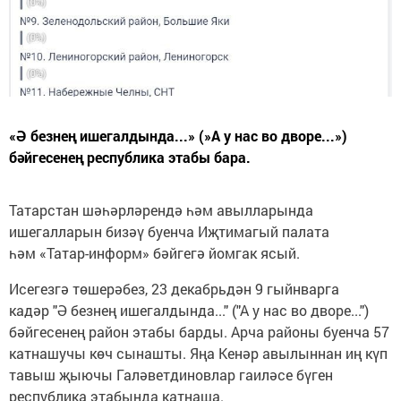
«Ә безнең ишегалдында...» (»А у нас во дворе...»)
бәйгесенең республика этабы бара.
Татарстан шәһәрләрендә һәм авылларында
ишегалларын бизәү буенча Иҗтимагый палата
һәм «Татар-информ» бәйгегә йомгак ясый.
Исегезгә төшерәбез, 23 декабрьдән 9 гыйнварга
кадәр "Ә безнең ишегалдында..." ("А у нас во дворе...")
бәйгесенең район этабы барды. Арча районы буенча 57
катнашучы көч сынашты. Яңа Кенәр авылыннан иң күп
тавыш җыючы Галәветдиновлар гаиләсе бүген
республика этабында катнаша.