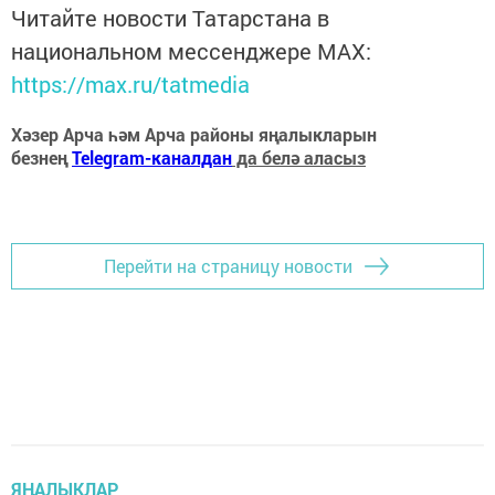
Читайте новости Татарстана в
национальном мессенджере MАХ:
https://max.ru/tatmedia
Хәзер Арча һәм Арча районы яңалыкларын
безнең
Telegram-каналдан
да белә аласыз
Перейти на страницу новости
ЯҢАЛЫКЛАР