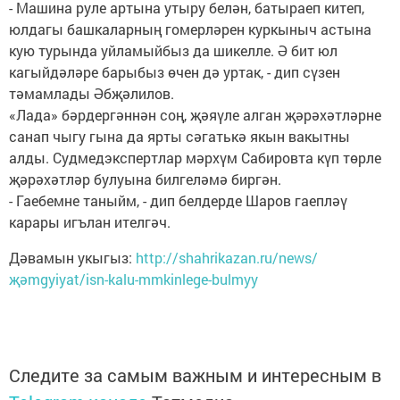
- Машина руле артына утыру белән, батыраеп китеп,
юлдагы башкаларның гомерләрен куркыныч астына
кую турында уйламыйбыз да шикелле. Ә бит юл
кагыйдәләре барыбыз өчен дә уртак, - дип сүзен
тәмамлады Әбҗәлилов.
«Лада» бәрдергәннән соң, җәяүле алган җәрәхәтләрне
санап чыгу гына да ярты сәгатькә якын вакытны
алды. Судмедэкспертлар мәрхүм Сабировта күп төрле
җәрәхәтләр булуына билгеләмә биргән.
- Гаебемне таныйм, - дип белдерде Шаров гаепләү
карары игълан ителгәч.
Дәвамын укыгыз:
http://shahrikazan.ru/news/
җәmgyiyat/isn-kalu-mmkinlege-bulmyy
Следите за самым важным и интересным в