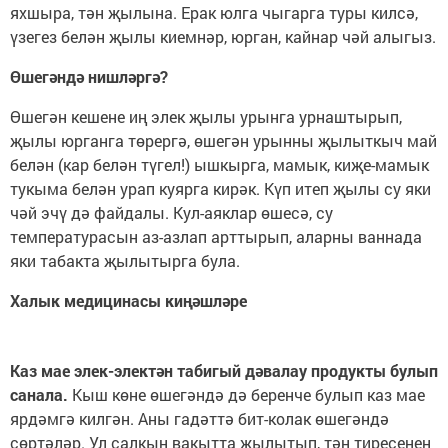
яхшыра, тән җылына. Ерак юлга чыгарга туры килсә,
үзегез белән җылы киемнәр, юрган, кайнар чәй алыгыз.
Өшегәндә нишләргә?
Өшегән кешене иң элек җылы урынга урнаштырып,
җылы юрганга төрергә, өшегән урынны җылыткыч май
белән (кар белән түгел!) ышкырга, мамык, киҗе-мамык
тукыма белән урап куярга кирәк. Күп итеп җылы су яки
чәй эчү дә файдалы. Кул-аяклар өшесә, су
температурасын аз-азлап арттырып, аларны ваннада
яки табакта җылытырга була.
Халык медицинасы киңәшләре
Каз мае
элек-электән
табигый дәвалау продукты булып
санала.
Кыш көне өшегәндә дә беренче булып каз мае
ярдәмгә килгән. Аны гадәттә бит-колак өшегәндә
сөртәләр. Ул салкын вакытта җылытып, тән тиресенең