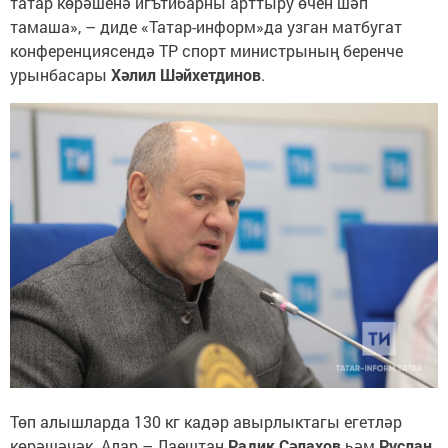
татар көрәшенә игътибарны арттыру өчен шәп
тамаша», – диде «Татар-информ»да узган матбугат
конференциясендә ТР спорт министрының беренче
урынбасары
Хәлил Шәйхетдинов
.
Төп алышларда 130 кг кадәр авырлыктагы егетләр
көрәшәчәк. Алар – Лаештан
Радик Сәлахов
һәм
Руслан