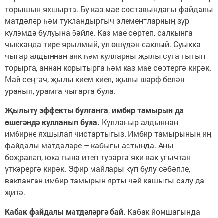
торышын яхшырта. Бу каз мае составындагы файдалы
матдәләр һәм тукландыргыч элементларның зур
күләмдә булуына бәйле. Каз мае сөртеп, салкынга
чыкканда тире ярылмый, ул өшүдән саклый. Суыкка
чыгар алдыннан аяк һәм кулларны җылы суга тыгып
торырга, аннан корытырга һәм каз мае сөртергә кирәк.
Май сеңгәч, җылы кием киеп, җылы шарф белән
уранып, урамга чыгарга була.
Җылыту эффекты булганга, имбир тамырын да
өшегәндә кулланып була.
Кулланыр алдыннан
имбирне яхшылап чистартыгыз. Имбир тамырының иң
файдалы матдәләре – кабыгы астында. Аны
боҗралап, юка гына итеп турарга яки вак угычтан
үткәрергә кирәк. Эфир майлары күп булу сәбәпле,
вакланган имбир тамырын ярты чәй кашыгы салу да
җитә.
Кабак файдалы матдәләргә бай.
Кабак йомшагында