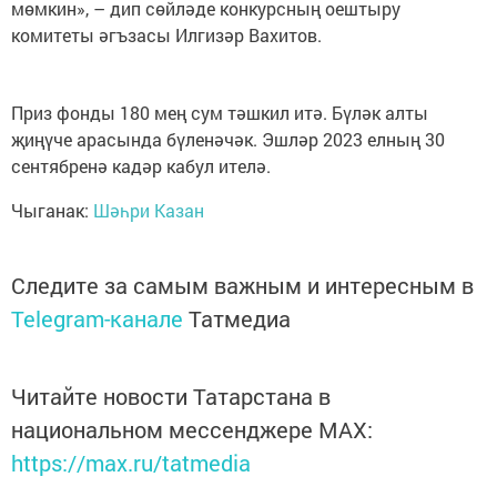
мөмкин», – дип сөйләде конкурсның оештыру
комитеты әгъзасы Илгизәр Вахитов.
Приз фонды 180 мең сум тәшкил итә. Бүләк алты
җиңүче арасында бүленәчәк. Эшләр 2023 елның 30
сентябренә кадәр кабул ителә.
Чыганак:
Шәһри Казан
Следите за самым важным и интересным в
Telegram-канале
Татмедиа
Читайте новости Татарстана в
национальном мессенджере MАХ:
https://max.ru/tatmedia