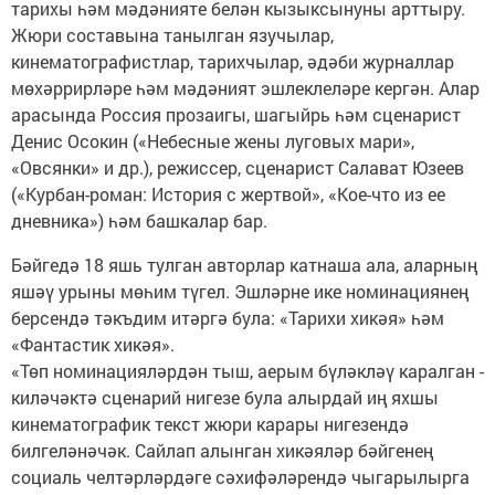
тарихы һәм мәдәнияте белән кызыксынуны арттыру.
Жюри составына танылган язучылар,
кинематографистлар, тарихчылар, әдәби журналлар
мөхәррирләре һәм мәдәният эшлеклеләре кергән. Алар
арасында Россия прозаигы, шагыйрь һәм сценарист
Денис Осокин («Небесные жены луговых мари»,
«Овсянки» и др.), режиссер, сценарист Салават Юзеев
(«Курбан-роман: История с жертвой», «Кое-что из ее
дневника») һәм башкалар бар.
Бәйгедә 18 яшь тулган авторлар катнаша ала, аларның
яшәү урыны мөһим түгел. Эшләрне ике номинациянең
берсендә тәкъдим итәргә була: «Тарихи хикәя» һәм
«Фантастик хикәя».
«Төп номинацияләрдән тыш, аерым бүләкләү каралган -
киләчәктә сценарий нигезе була алырдай иң яхшы
кинематографик текст жюри карары нигезендә
билгеләнәчәк. Сайлап алынган хикәяләр бәйгенең
социаль челтәрләрдәге сәхифәләрендә чыгарылырга