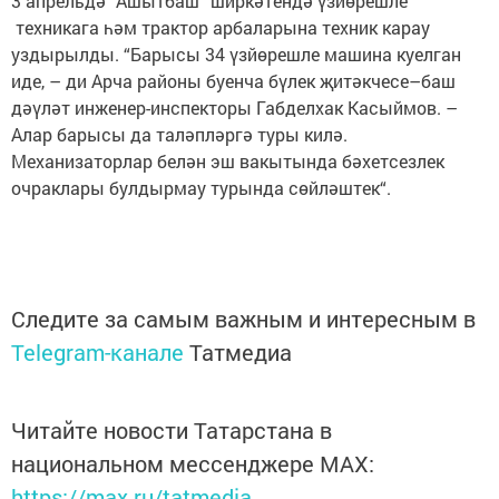
3 апрельдә “Ашытбаш“ ширкәтендә үзйөрешле
техникага һәм трактор арбаларына техник карау
уздырылды. “Барысы 34 үзйөрешле машина куелган
иде, – ди Арча районы буенча бүлек җитәкчесе–баш
дәүләт инженер-инспекторы Габделхак Касыймов. –
Алар барысы да таләпләргә туры килә.
Механизаторлар белән эш вакытында бәхетсезлек
очраклары булдырмау турында сөйләштек“.
Следите за самым важным и интересным в
Telegram-канале
Татмедиа
Читайте новости Татарстана в
национальном мессенджере MАХ:
https://max.ru/tatmedia