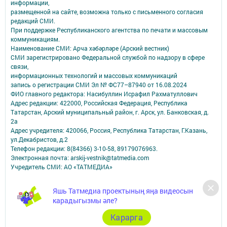
информации,
размещенной на сайте, возможна только с письменного согласия
редакций СМИ.
При поддержке Республиканского агентства по печати и массовым
коммуникациям.
Наименование СМИ: Арча хәбәрләре (Арский вестник)
СМИ зарегистрировано Федеральной службой по надзору в сфере
связи,
информационных технологий и массовых коммуникаций
запись о регистрации СМИ Эл № ФС77–87940 от 16.08.2024
ФИО главного редактора: Насибуллин Исрафил Рахматуллович
Адрес редакции: 422000, Российская Федерация, Республика
Татарстан, Арский муниципальный район, г. Арск, ул. Банковская, д.
2а
Адрес учредителя: 420066, Россия, Республика Татарстан, Г.Казань,
ул.Декабристов, д.2
Телефон редакции: 8(84366) 3-10-58, 89179076963.
Электронная почта: arskij-vestnik@tatmedia.com
Учредитель СМИ: АО «ТАТМЕДИА»
Антикоррупционная политика
Яшь Татмедиа проектының яңа видеосын
АО «ТАТМЕДИА» использует «cookie»
для персонализации сервисов и
карадыгызмы әле?
удобства пользователей сайтом.
Использование «cookie» можно отменить в настройках браузера.
Карарга
Политика конфиденциальности