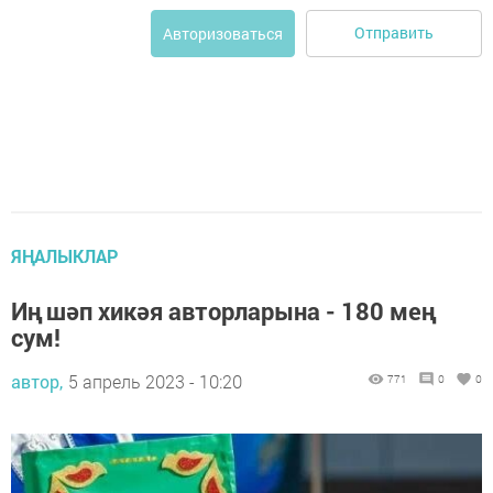
Отправить
Авторизоваться
ЯҢАЛЫКЛАР
Иң шәп хикәя авторларына - 180 мең
сум!
автор,
5 апрель 2023 - 10:20
771
0
0