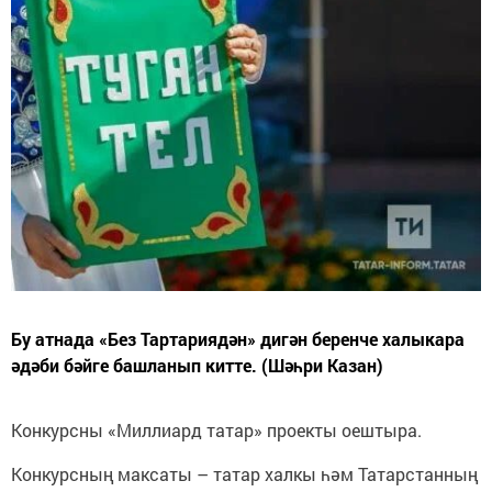
Бу атнада «Без Тартариядән» дигән беренче халыкара
әдәби бәйге башланып китте. (Шәһри Казан)
Конкурсны «Миллиард татар» проекты оештыра.
Конкурсның максаты – татар халкы һәм Татарстанның