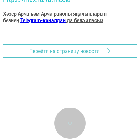
Хәзер Арча һәм Арча районы яңалыкларын
безнең
Telegram-каналдан
да белә аласыз
Перейти на страницу новости