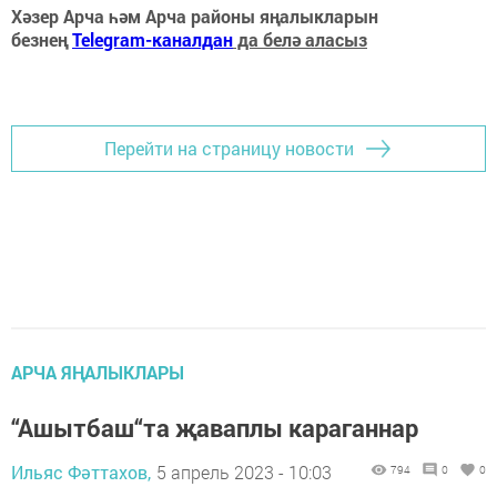
Хәзер Арча һәм Арча районы яңалыкларын
безнең
Telegram-каналдан
да белә аласыз
Перейти на страницу новости
АРЧА ЯҢАЛЫКЛАРЫ
“Ашытбаш“та җаваплы караганнар
Ильяс Фәттахов,
5 апрель 2023 - 10:03
794
0
0