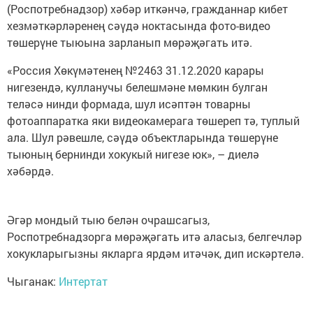
(Роспотребнадзор) хәбәр иткәнчә, гражданнар кибет
хезмәткәрләренең сәүдә ноктасында фото-видео
төшерүне тыюына зарланып мөрәҗәгать итә.
«Россия Хөкүмәтенең №2463 31.12.2020 карары
нигезендә, кулланучы белешмәне мөмкин булган
теләсә нинди формада, шул исәптән товарны
фотоаппаратка яки видеокамерага төшереп тә, туплый
ала. Шул рәвешле, сәүдә объектларында төшерүне
тыюның бернинди хокукый нигезе юк», – диелә
хәбәрдә.
Әгәр мондый тыю белән очрашсагыз,
Роспотребнадзорга мөрәҗәгать итә аласыз, белгечләр
хокукларыгызны якларга ярдәм итәчәк, дип искәртелә.
Чыганак:
Интертат