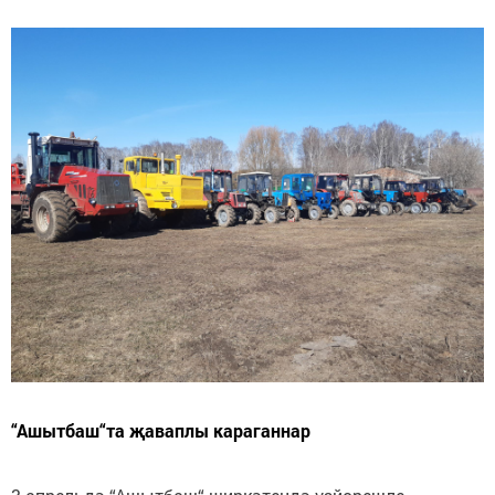
“Ашытбаш“та җаваплы караганнар