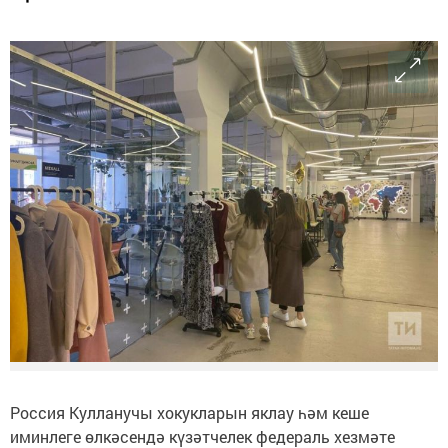
Россия Кулланучы хокукларын яклау һәм кеше
иминлеге өлкәсендә күзәтчелек федераль хезмәте