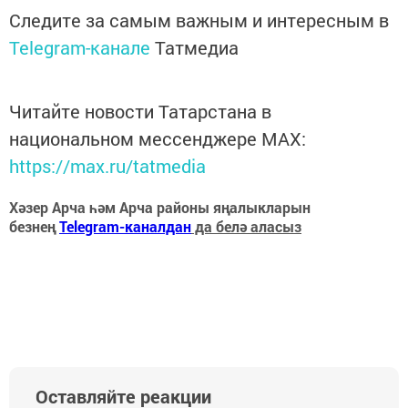
Следите за самым важным и интересным в
Telegram-канале
Татмедиа
Читайте новости Татарстана в
национальном мессенджере MАХ:
https://max.ru/tatmedia
Хәзер Арча һәм Арча районы яңалыкларын
безнең
Telegram-каналдан
да белә аласыз
Оставляйте реакции