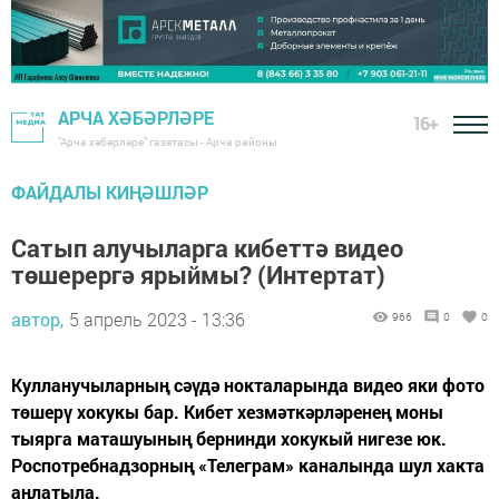
АРЧА ХӘБӘРЛӘРЕ
16+
"Арча хәбәрләре" газетасы - Арча районы
ФАЙДАЛЫ КИҢӘШЛӘР
Сатып алучыларга кибеттә видео
төшерергә ярыймы? (Интертат)
автор,
5 апрель 2023 - 13:36
966
0
0
Кулланучыларның сәүдә нокталарында видео яки фото
төшерү хокукы бар. Кибет хезмәткәрләренең моны
тыярга маташуының бернинди хокукый нигезе юк.
Роспотребнадзорның «Телеграм» каналында шул хакта
аңлатыла.