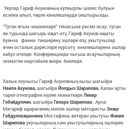
Укулар Гариф Ахуновның купкырлы шәхес булуын
исәпкә алып, төрле юнәлешләрдә оештырылды.
“Туган ягым чишмәләре” темасына рәсем ясау; туган
як турында шигырь иҗат итү, Гариф Ахунов иҗаты
буенча фәнни- тикшеренү эшләре язу, укытучылар
өчен осталык дәресләре күрсәтү юнәлешләренә эшләр
кабул ителде. Конференциядә чыгыш ясаучыларның
хезмәтен мәртәбәле жюри бәяләде.
Халык язучысы Гариф Ахуновның кызы шагыйрә
Наилә Ахунова
, шагыйрә
Йолдыз Шәрәпова
, Казан арты
тарих-этнография музее хезмәткәре
Ленар
Гобәйдуллин
, шагыйрә
Гөлара Шәрипова
, Арча
Мәгариф идарәсенең милли эшләр методисты
Энҗе
Габдуллаҗановна
Мостафина, ветеран укытучы
Фәния
Шәрипова
укучыларның һәм укытучыларның эшләрен