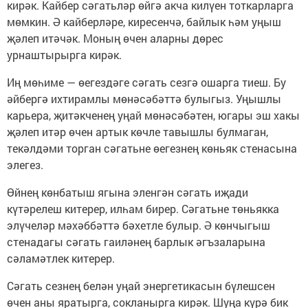
кирәк. Кайбер сәгатьләр өйгә акча килүен тоткарларга
мөмкин. Ә кайберләре, киресенчә, байлык һәм уңыш
җәлеп итәчәк. Моның өчен аларны дөрес
урнаштырырга кирәк.
Иң мөһиме — өегездәге сәгать сезгә ошарга тиеш. Бу
әйбергә ихтирамлы мөнәсәбәттә булыгыз. Уңышлы
карьера, җитәкченең уңай мөнәсәбәтен, югары эш хакы
җәлеп итәр өчен артык көчле тавышлы булмаган,
текәлдәми торган сәгатьне өегезнең көньяк стенасына
элегез.
Өйнең көнбатыш ягына эленгән сәгать иҗади
күтәрелеш китерер, илһам бирер. Сәгатьне төньякка
элүчеләр мәхәббәттә бәхетле булыр. Ә көнчыгыш
стенадагы сәгать гаиләнең барлык әгъзаларына
сәламәтлек китерер.
Сәгать сезнең белән уңай энергетикасын бүлешсен
өчен аны яратырга, сокланырга кирәк. Шуңа күрә бик