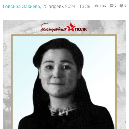
Гөлсинә Зәкиева,
25 апрель 2024 - 13:38
1189
0
0