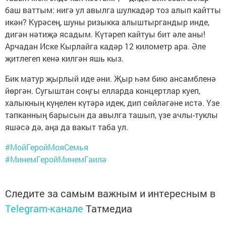
баш ваттым: нигә ул авылга шулкадәр тоз алып кайтты
икән? Күрәсең, шуны ризыкка алыштыргандыр инде,
дигән нәтиҗә ясадым. Күтәреп кайтуы бит әле аны!
Арчадан Иске Кырлайга кадәр 12 километр ара. Әле
җитлегеп кенә килгән яшь кыз.
Бик матур җырлый иде әни. Җыр һәм бию ансамбленә
йөргән. Сугыштан соңгы елларда концертлар куеп,
халыкның күңелен күтәрә идек, дип сөйләгәне истә. Үзе
тапканның барысын да авылга ташып, үзе ачлы-туклы
яшәсә дә, аңа да вакыт таба ул.
#МойГеройМояСемья
#МинемГеройМинемГаилә
Следите за самым важным и интересным в
Telegram-канале
Татмедиа