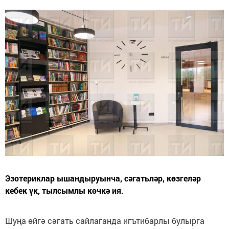
Эзотериклар ышандыруынча, сәгатьләр, көзгеләр
кебек үк, тылсымлы көчкә ия.
Шуңа өйгә сәгать сайлаганда игътибарлы булырга