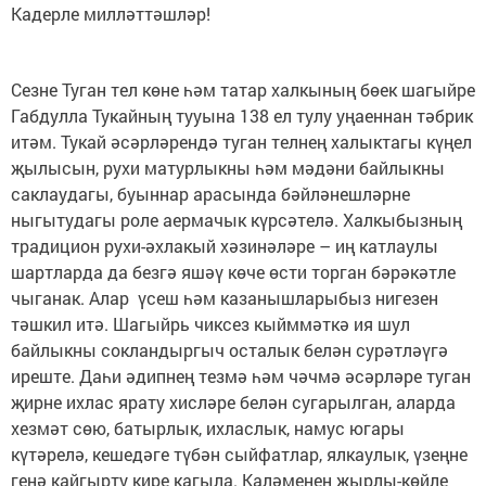
Кадерле милләттәшләр!
Сезне Туган тел көне һәм татар халкының бөек шагыйре
Габдулла Тукайның тууына 138 ел тулу уңаеннан тәбрик
итәм. Тукай әсәрләрендә туган телнең халыктагы күңел
җылысын, рухи матурлыкны һәм мәдәни байлыкны
саклаудагы, буыннар арасында бәйләнешләрне
ныгытудагы роле аермачык күрсәтелә. Халкыбызның
традицион рухи-әхлакый хәзинәләре – иң катлаулы
шартларда да безгә яшәү көче өсти торган бәрәкәтле
чыганак. Алар үсеш һәм казанышларыбыз нигезен
тәшкил итә. Шагыйрь чиксез кыйммәткә ия шул
байлыкны сокландыргыч осталык белән сурәтләүгә
иреште. Даһи әдипнең тезмә һәм чәчмә әсәрләре туган
җирне ихлас ярату хисләре белән сугарылган, аларда
хезмәт сөю, батырлык, ихласлык, намус югары
күтәрелә, кешедәге түбән сыйфатлар, ялкаулык, үзеңне
генә кайгырту кире кагыла. Каләменең җырлы-көйле