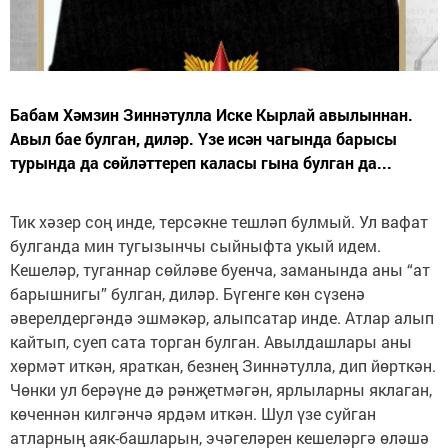
Бабам Хәмзин Зиннәтулла Иске Кырлай авылыннан.
Авыл бае булган, диләр. Үзе исән чагында барысы
турында да сөйләттереп каласы гына булган да...
Тик хәзер соң инде, терсәкне тешләп булмый. Ул вафат
булганда мин тугызынчы сыйныфта укый идем.
Кешеләр, туганнар сөйләве буенча, заманында аны “ат
барышнигы” булган, диләр. Бүгенге көн сүзенә
әверелдергәндә эшмәкәр, алыпсатар инде. Атлар алып
кайтып, суеп сата торган булган. Авылдашлары аны
хөрмәт иткән, яраткан, безнең Зиннәтулла, дип йөрткән.
Чөнки ул берәүне дә рәнҗетмәгән, ярлыларны яклаган,
көченнән килгәнчә ярдәм иткән. Шул үзе суйган
атларның аяк-башларын, эчәгеләрен кешеләргә өләшә