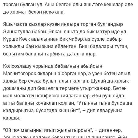
торган булган ул. Аны белгән олы яшьтәге кешеләр әле
дә хөрмәт белән искә ала.
Яшь чакта кызлар күзен яндыра торган булгандыр
Зиннәтулла бабай. Өлкән яшьтә дә бик матур иде ул.
Күрше Көек авылыннан бик чибәр, аз сүзле, сабыр
холыклы бай кызына өйләнгән. Биш балалары туган,
бер ятим баланы тәрбиягә дә алганнар.
Колхозлашу чорында бабамның абыйсын
Магнитогорск якларына сөргәннәр, ә үзен бөтен авыл
халкы бер сүздә булып алып калган. Шулай да халык
дошманы дип биш елга төрмәгә утыртканнар. Бөтен
мал-мөлкәтен конфискацияләгәннәр. Әби буш өйдә
алты баланы кочаклап колган. “Утынны гына булса да
калдырыгыз, бусагада кыш бит”, – дип ялваруына
каршы:
“Өй почмагыңны ягып җылытырсың”, – дигәннәр.
Авыл халкы ярдәме белән тырышып яши гаилә. Әби