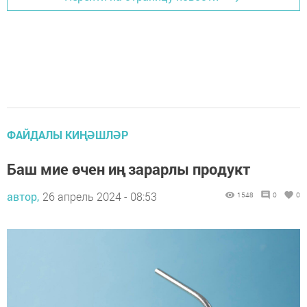
ФАЙДАЛЫ КИҢӘШЛӘР
Баш мие өчен иң зарарлы продукт
автор,
26 апрель 2024 - 08:53
1548
0
0