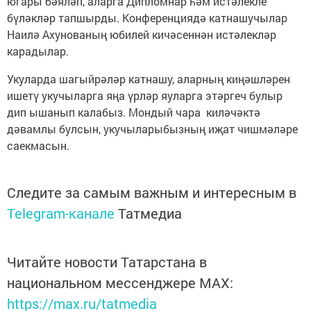
югары бәяләп, аларга Дипломнар һәм истәлекле
бүләкләр тапшырды. Конференциядә катнашучылар
Наилә Ахунованың юбилей кичәсеннән истәлекләр
карадылар.
Укуларда шагыйрәләр катнашу, аларның киңәшләрен
ишетү укучыларга яңа үрләр яуларга этәргеч булыр
дип ышанып калабыз. Мондый чара киләчәктә
дәвамлы булсын, укучыларыбызның иҗат чишмәләре
саекмасын.
Следите за самым важным и интересным в
Telegram-канале
Татмедиа
Читайте новости Татарстана в
национальном мессенджере MАХ:
https://max.ru/tatmedia