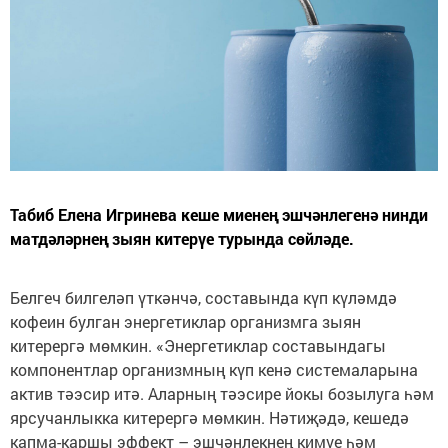
Табиб Елена Игринева кеше миенең эшчәнлегенә нинди
матдәләрнең зыян китерүе турында сөйләде.
Белгеч билгеләп үткәнчә, составында күп күләмдә
кофеин булган энергетиклар организмга зыян
китерергә мөмкин. «Энергетиклар составындагы
компонентлар организмның күп кенә системаларына
актив тәэсир итә. Аларның тәэсире йокы бозылуга һәм
ярсучанлыкка китерергә мөмкин. Нәтиҗәдә, кешедә
капма-каршы эффект – эшчәнлекнең кимүе һәм