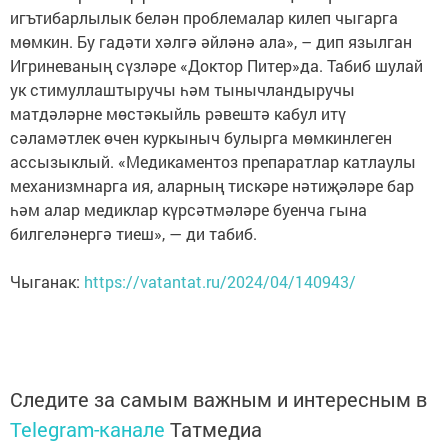
игътибарлылык белән проблемалар килеп чыгарга
мөмкин. Бу гадәти хәлгә әйләнә ала», – дип язылган
Игриневаның сүзләре «Доктор Питер»да. Табиб шулай
ук стимуллаштыручы һәм тынычландыручы
матдәләрне мөстәкыйль рәвештә кабул итү
сәламәтлек өчен куркыныч булырга мөмкинлеген
ассызыклый. «Медикаментоз препаратлар катлаулы
механизмнарга ия, аларның тискәре нәтиҗәләре бар
һәм алар медиклар күрсәтмәләре буенча гына
билгеләнергә тиеш», — ди табиб.
Чыганак:
https://vatantat.ru/2024/04/140943/
Следите за самым важным и интересным в
Telegram-канале
Татмедиа