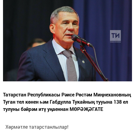
Татарстан Республикасы Рәисе Рөстәм Миңнехановның
Туган тел көнен һәм Габдулла Тукайның тууына 138 ел
тулуны бәйрәм итү уңаеннан МӨРӘҖӘГАТЕ
Хөрмәтле татарстанлылар!