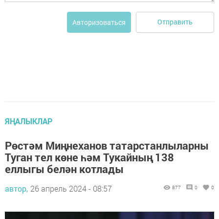
Отправить
Авторизоваться
ЯҢАЛЫКЛАР
Рөстәм Миңнеханов татарстанлыларны
Туган тел көне һәм Тукайның 138
еллыгы белән котлады
автор,
26 апрель 2024 - 08:57
877
0
0