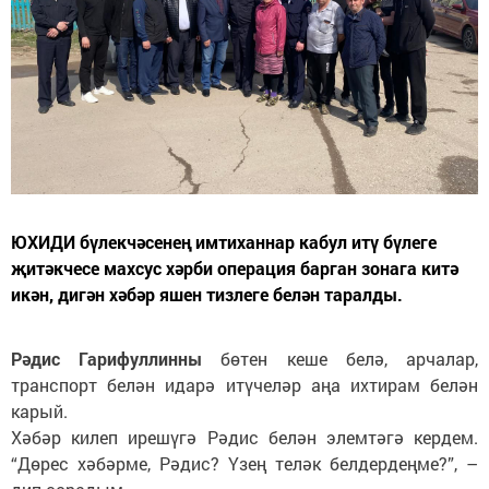
ЮХИДИ бүлекчәсенең имтиханнар кабул итү бүлеге
җитәкчесе махсус хәрби операция барган зонага китә
икән, дигән хәбәр яшен тизлеге белән таралды.
Рәдис Гарифуллинны
бөтен кеше белә, арчалар,
транспорт белән идарә итүчеләр аңа ихтирам белән
карый.
Хәбәр килеп ирешүгә Рәдис белән элемтәгә кердем.
“Дөрес хәбәрме, Рәдис? Үзең теләк белдердеңме?”, –