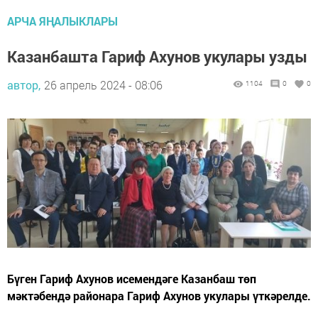
АРЧА ЯҢАЛЫКЛАРЫ
Казанбашта Гариф Ахунов укулары узды
автор,
26 апрель 2024 - 08:06
1104
0
0
Бүген Гариф Ахунов исемендәге Казанбаш төп
мәктәбендә районара Гариф Ахунов укулары үткәрелде.