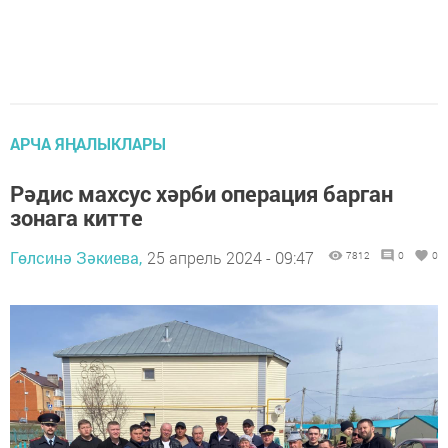
АРЧА ЯҢАЛЫКЛАРЫ
Рәдис махсус хәрби операция барган
зонага китте
Гөлсинә Зәкиева,
25 апрель 2024 - 09:47
7812
0
0