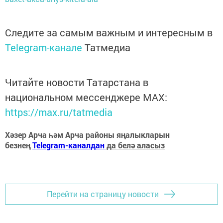
Следите за самым важным и интересным в
Telegram-канале
Татмедиа
Читайте новости Татарстана в
национальном мессенджере MАХ:
https://max.ru/tatmedia
Хәзер Арча һәм Арча районы яңалыкларын
безнең
Telegram-каналдан
да белә аласыз
Перейти на страницу новости