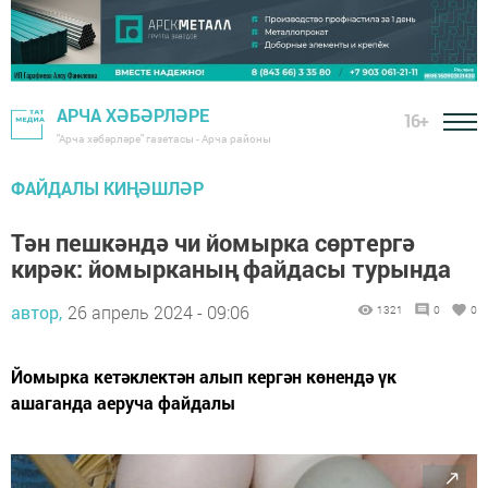
АРЧА ХӘБӘРЛӘРЕ
16+
"Арча хәбәрләре" газетасы - Арча районы
ФАЙДАЛЫ КИҢӘШЛӘР
Тән пешкәндә чи йомырка сөртергә
кирәк: йомырканың файдасы турында
автор,
26 апрель 2024 - 09:06
1321
0
0
Йомырка кетәклектән алып кергән көнендә үк
ашаганда аеруча файдалы