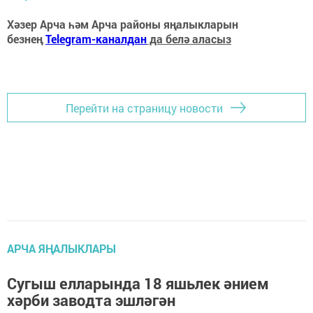
Хәзер Арча һәм Арча районы яңалыкларын
безнең
Telegram-каналдан
да белә аласыз
Перейти на страницу новости
АРЧА ЯҢАЛЫКЛАРЫ
Сугыш елларында 18 яшьлек әнием
хәрби заводта эшләгән