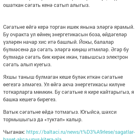
ошаткан сәгать кенә сатып алыгыз.
Сәгатьне өйгә керә торган ишек янына эләргә ярамый.
Бу очракта ул өйнең энергетикасын боза, өйдәгеләр
үзләрен начар хис итә башлый. Йокы, балалар
бүлмәсенә дә сәгать эләргә киңәш итмиләр. Әгәр бу
бүлмәдә сәгать бик кирәк икән, тавышсыз электрон
сәгать алып куегыз.
Яхшы таныш булмаган кеше бүләк иткән сәгатьне
өегезгә элмәгез. Ул өйгә акча энергетикасы килүне
тоткарларга мөмкин. Бу сәгатьне я кире кайтарыгыз, я
башка кешегә бирегез.
Ватык сәгатьне өйдә тотмагыз. Югыйсә, шәхси
тормышыгыз да «туктап» калыр.
Чыганак:
https://baltaci.ru/news/t%D3%A9rlese/sagatlar-
baxet-akca-unys-kitera-ala