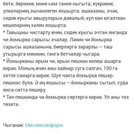
бетә; йөрәкне, мине һәм тәнне ныгыта; күкрәкне,
үпкәләрнең эшчәнлеген яхшырта; ашказаны, эчәк,
сидек куыгы авыруларын дәвалый; күп кан югалткан
кешеләрнең хәлен яхшырта.
* Тавышны чистарту өчен, сидек куыгы эчтән янганда
чи йомырка сарысы эчәләр. Ләкин чи йомырка
сарысы ашказанына, бөерләргә зарарлы – таш
утырырга мөмкин, тәнгә бетчәләр чыгара.
* Йомырканы ярым чи, ярым пешкән килеш ашарга
кирәк. Моның өчен аны кайнар суга салгач, 100 гә
хәтле санарга кирәк. Шул чакта йомырка пешәр-
пешмәс була. Ә иң яхшысы – йомырканы сытып, суда
яисә сөттә пешерү.
* Тән пешкәндә чи йомырка сөртергә кирәк. Ул аны тиз
төзәтә.
Чыганак:
Мөслим-информ