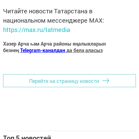
Читайте новости Татарстана в
национальном мессенджере MАХ:
https://max.ru/tatmedia
Хәзер Арча һәм Арча районы яңалыкларын
безнең
Telegram-каналдан
да белә аласыз
Перейти на страницу новости
Топ 5 новостей