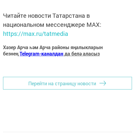
Читайте новости Татарстана в
национальном мессенджере MАХ:
https://max.ru/tatmedia
Хәзер Арча һәм Арча районы яңалыкларын
безнең
Telegram-каналдан
да белә аласыз
Перейти на страницу новости