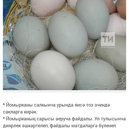
* Йомырканы салкынча урында яисә тоз эчендә
сакларга кирәк.
* Йомырканың сарысы аеруча файдалы. Ул тулысынча
диярлек эшкәртелеп, файдалы матдәләргә бүленеп