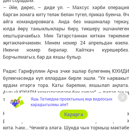
дип сорадым.
– Әйе, дөрес, – диде ул. – Махсус хәрби операция
барган зонага китү теләк белән түгел, приказ буенча. Өч
айга командировкага. Анда без машиналар теркәү,
юлда йөрү таныклыклары бирү, тикшерү эшчәнлеген
оештырачакбыз. Мин Татарстаннан киткән төркемне
җитәкләячәкмен. Минем номер 24 апрельдән өзелә.
Икенче номер бирәләр. Кайткач күрешербез.
Борчылмагыз, бар да яхшы булыр.
Рәдис Гарифуллин Арча эчке эшләр бүлегенең ЮХИДИ
бүлекчәсендә күп еллардан бирле эшли. “Ул һәрвакыт
ярдәм итәргә тора. Каты бәрелми, яхшылап аңлата.
Андый ЮХИДИ хезмәткәрләре бик сирәк”, – диләр аның
турында.
Яшь Татмедиа проектының яңа видеосын
карадыгызмы әле?
Наласа егете ул. Мәктәптә укыганда агроном, колхоз
Карарга
рәисе булам, дип хыяллана. 18 яше тулгач армиягә
китә. Һәм... Чечняга эләгә. Шунда чын тормыш мәктәбе