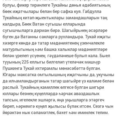
булуы, фикер тирәнлеге Тукайны дөнья әдәбиятының
бөек иҗатчылары белән бер сафка куя. Габдулла
Тукайның китап-җыентыклары замандашларын таң
калдыра, Бөек Ватан сугышы елларында
сугышчыларга дәрман бирә. Шагыйрьнең әсәрләре
бүген дә Ватанны сакларга рухландыра. Тукай иҗаты
хәзерге көндә дә татар мәдәниятенең үзенчәлекле
матурлыгының һәм башка халыклар мәдәниятләре
белән үрелеп үсүенең гәүдәләнеше булып кала. Быел
тууының 225 еллыгы билгеләп үтеләчәк мәшһүр
Пушкинга Тукай ихтирамлы мөнәсәбәттә булган.
Югары максатка омтылышның иҗатчыны да, укучыны
да илһамландырганын татар шагыйре үз каләме белән
раслый. Тукайның камиллек өлгесе булган шигъри
юллары безнең күңелләрдә һәрчак аваздашлык
тапсын, игелекле эшләргә, яңа уңышларга этәргеч
биреп, һәркемгә күңел җылысы бүләк итсен. Сезгә чын
йөрәктән нык сәламәтлек, бәхет һәм иминлек телим.