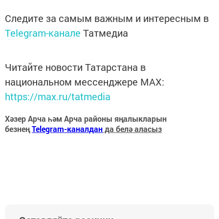
Следите за самым важным и интересным в
Telegram-канале
Татмедиа
Читайте новости Татарстана в
национальном мессенджере MАХ:
https://max.ru/tatmedia
Хәзер Арча һәм Арча районы яңалыкларын
безнең
Telegram-каналдан
да белә аласыз