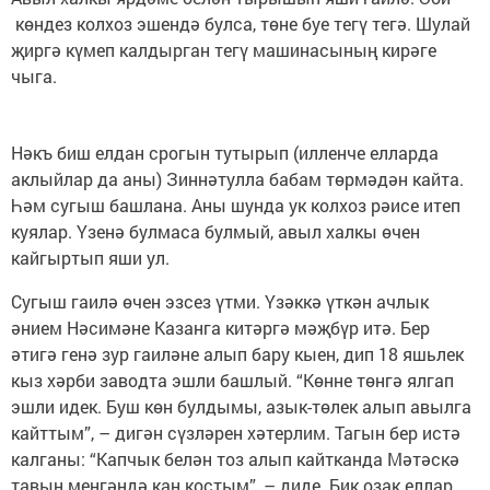
көндез колхоз эшендә булса, төне буе тегү тегә. Шулай
җиргә күмеп калдырган тегү машинасының кирәге
чыга.
Нәкъ биш елдан срогын тутырып (илленче елларда
аклыйлар да аны) Зиннәтулла бабам төрмәдән кайта.
Һәм сугыш башлана. Аны шунда ук колхоз рәисе итеп
куялар. Үзенә булмаса булмый, авыл халкы өчен
кайгыртып яши ул.
Сугыш гаилә өчен эзсез үтми. Үзәккә үткән ачлык
әнием Нәсимәне Казанга китәргә мәҗбүр итә. Бер
әтигә генә зур гаиләне алып бару кыен, дип 18 яшьлек
кыз хәрби заводта эшли башлый. “Көнне төнгә ялгап
эшли идек. Буш көн булдымы, азык-төлек алып авылга
кайттым”, – дигән сүзләрен хәтерлим. Тагын бер истә
калганы: “Капчык белән тоз алып кайтканда Мәтәскә
тавын менгәндә кан костым”, – диде. Бик озак еллар