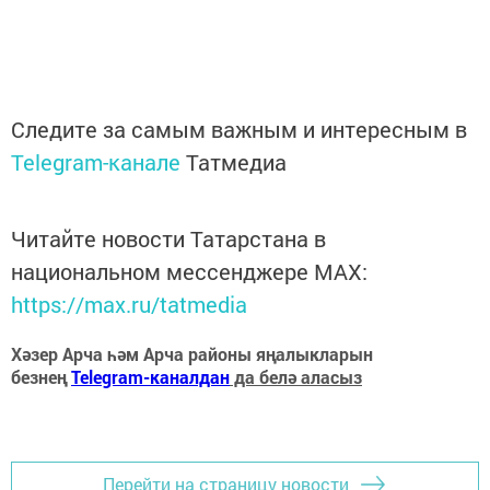
Следите за самым важным и интересным в
Telegram-канале
Татмедиа
Читайте новости Татарстана в
национальном мессенджере MАХ:
https://max.ru/tatmedia
Хәзер Арча һәм Арча районы яңалыкларын
безнең
Telegram-каналдан
да белә аласыз
Перейти на страницу новости