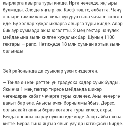
кырларга авырга туры килде. Иртә чәчелде, яңгыры
булмады. Әле дә яңгыр юк. Кәеф төште, әлбәттә. Чәчү
эшләре тәмамланып килә, кукуруз гына чәчәсе калган
иде. Бу хәлләр хуҗалыкларга авырга туры килде. Алар
бик зур суммада акча югалтты. 2 мең гектар чәчүлек
мәйданына зыян килгән хуҗалык бар. Шуның 1100
гектары – рапс. Нәтиҗәдә 18 млн сумнан артык зыян
салынды.
Зәй районында да суыклар үзен сиздергән.
– Төнлә өч көн рәттән ун градуска кадәр суык булды.
Якынча 1 мең гектар тирәсе мәйданда шикәр
чөгендерен кабат чәчәргә туры киләчәк. Аны чәчәргә
вакыт бар әле. Анысы өчен борчылмыйбыз. Дөрес,
орлык кайтканны бераз көтәргә туры килер, ахры.
Бездә арпаны кырау суккан иде инде. Алар әйбәт кенә
китте. Бераз гына яңгыр явып узу да нәтиҗәсен бирде,