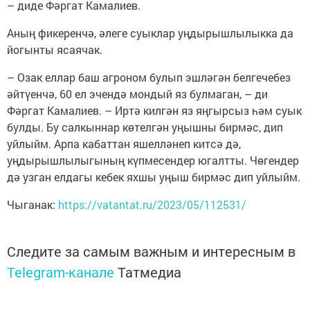
– диде Фәргат Камалиев.
Аның фикеренчә, әлеге суыклар уңдырышлылыкка да
йогынты ясаячак.
– Озак еллар баш агроном булып эшләгән белгечебез
әйтүенчә, 60 ел эчендә мондый яз булмаган, – ди
Фәргат Камалиев. – Иртә килгән яз яңгырсыз һәм суык
булды. Бу салкыннар көтелгән уңышны бирмәс, дип
уйлыйм. Арпа кабаттан яшелләнеп китсә дә,
уңдырышлылыгының күпмесендер югалтты. Чөгендер
дә узган елдагы кебек яхшы уңыш бирмәс дип уйлыйм.
Чыганак:
https://vatantat.ru/2023/05/112531/
Следите за самым важным и интересным в
Telegram-канале
Татмедиа