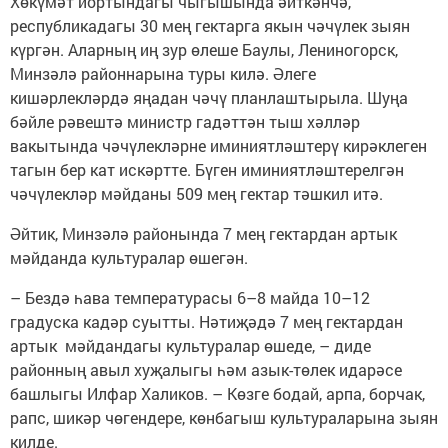
Хөкүмәт йортындагы чыгышында әйткәнчә,
республикадагы 30 мең гектарга якын чәчүлек зыян
күргән. Аларның иң зур өлеше Баулы, Лениногорск,
Минзәлә районнарына туры килә. Әлеге
кишәрлекләрдә яңадан чәчү планлаштырыла. Шуңа
бәйле рәвештә министр гадәттән тыш хәлләр
вакытында чәчүлекләрне иминиятләштерү кирәклеген
тагын бер кат искәртте. Бүген иминиятләштерелгән
чәчүлекләр мәйданы 509 мең гектар тәшкил итә.
Әйтик, Минзәлә районында 7 мең гектардан артык
мәйданда культуралар өшегән.
– Бездә һава температурасы 6–8 майда 10–12
градуска кадәр суытты. Нәтиҗәдә 7 мең гектардан
артык мәйдандагы культуралар өшеде, – диде
районның авыл хуҗалыгы һәм азык-төлек идарәсе
башлыгы Илфар Халиков. – Көзге бодай, арпа, борчак,
рапс, шикәр чөгендере, көнбагыш культураларына зыян
килде.