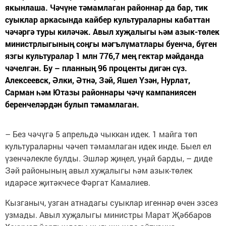
якынлаша. Чәчүне тәмамлаган районнар да бар, тик
суыклар аркасында кайбер культураларны кабаттан
чәчәргә туры киләчәк. Авыл хуҗалыгы һәм азык-төлек
министрлыгының соңгы мәгълүматлары буенча, бүген
язгы культуралар 1 млн 776,7 мең гектар мәйданда
чәчелгән. Бу – планның 96 проценты дигән сүз.
Алексеевск, Әлки, Әтнә, Зәй, Яшел Үзән, Нурлат,
Сарман һәм Ютазы районнары чәчү кампаниясен
беренчеләрдән булып тәмамлаган.
– Без чәчүгә 5 апрельдә чыккан идек. 1 майга төп
культураларны чәчеп тәмамлаган идек инде. Быел ел
үзенчәлекле булды. Эшләр җиңел, уңай барды, – диде
Зәй районының авыл хуҗалыгы һәм азык-төлек
идарәсе җитәкчесе Фәргат Камалиев.
Кызганыч, узган атнадагы суыклар игеннәр өчен эзсез
узмады. Авыл хуҗалыгы министры Марат Җәббаров