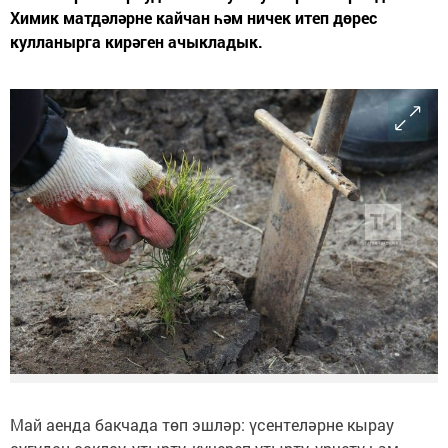
Химик матдәләрне кайчан һәм ничек итеп дөрес
кулланырга кирәген ачыкладык.
Май аенда бакчада төп эшләр: үсентеләрне кырау