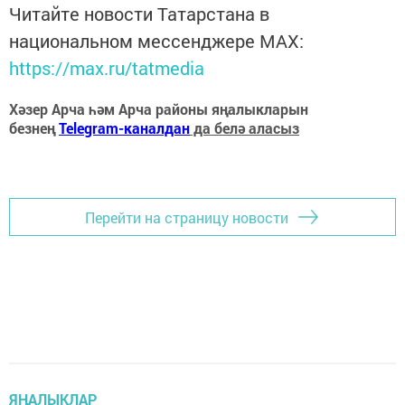
Читайте новости Татарстана в
национальном мессенджере MАХ:
https://max.ru/tatmedia
Хәзер Арча һәм Арча районы яңалыкларын
безнең
Telegram-каналдан
да белә аласыз
Перейти на страницу новости
ЯҢАЛЫКЛАР