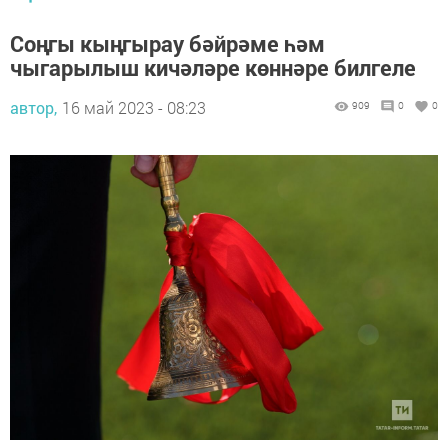
Соңгы кыңгырау бәйрәме һәм
чыгарылыш кичәләре көннәре билгеле
автор,
16 май 2023 - 08:23
909
0
0