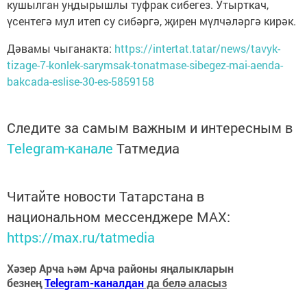
кушылган уңдырышлы туфрак сибегез. Утырткач,
үсентегә мул итеп су сибәргә, җирен мүлчәләргә кирәк.
Дәвамы чыганакта:
https://intertat.tatar/news/tavyk-
tizage-7-konlek-sarymsak-tonatmase-sibegez-mai-aenda-
bakcada-eslise-30-es-5859158
Следите за самым важным и интересным в
Telegram-канале
Татмедиа
Читайте новости Татарстана в
национальном мессенджере MАХ:
https://max.ru/tatmedia
Хәзер Арча һәм Арча районы яңалыкларын
безнең
Telegram-каналдан
да белә аласыз