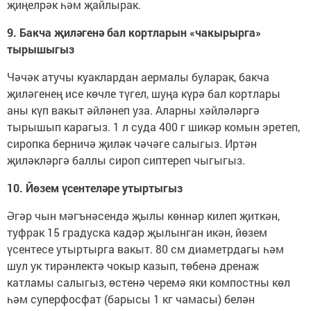
җиңелрәк һәм җайлырак.
9. Бакча җиләгенә бал кортларын «чакырырга»
тырышыгыз
Чәчәк атучы куаклардан аермалы буларак, бакча
җиләгенең исе көчле түгел, шуңа күрә бал кортлары
аны күп вакыт әйләнеп уза. Аларны хәйләләргә
тырышып карагыз. 1 л суда 400 г шикәр комын эретеп,
сиропка берничә җиләк чәчәге салыгыз. Иртән
җиләкләргә баллы сироп сиптереп чыгыгыз.
10. Йөзем үсентеләре утыртыгыз
Әгәр чын мәгънәсендә җылы көннәр килеп җиткән,
туфрак 15 градуска кадәр җылынган икән, йөзем
үсентесе утыртырга вакыт. 80 см диаметрдагы һәм
шул ук тирәнлектә чокыр казып, төбенә дренаж
катламы салыгыз, өстенә черемә яки компостны көл
һәм суперфосфат (барысы 1 кг чамасы) белән