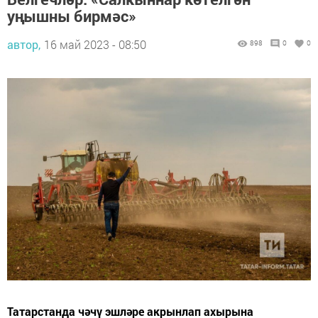
уңышны бирмәс»
автор,
16 май 2023 - 08:50
898
0
0
Татарстанда чәчү эшләре акрынлап ахырына