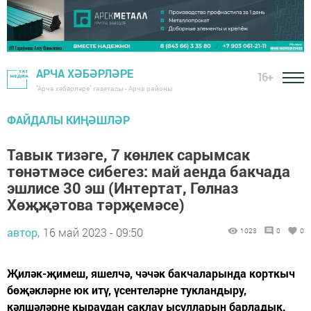
АРЧА ХӘБӘРЛӘРЕ
16+
"Арча хәбәрләре" газетасы - Арча районы
ФАЙДАЛЫ КИҢӘШЛӘР
Тавык тизәге, 7 көнлек сарымсак
төнәтмәсе сибегез: май аенда бакчада
эшлисе 30 эш (Интертат, Гөлназ
Хөҗҗәтова тәрҗемәсе)
автор,
16 май 2023 - 09:50
1023
0
0
Җиләк-җимеш, яшелчә, чәчәк бакчаларында корткыч
бөҗәкләрне юк итү, үсентеләрне тукландыру,
кәлшәләрне кыраудан саклау ысулларын барладык.