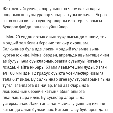
Җитәкче әйтүенчә, алар урынына чәчү вакытлары
соңармаган культуралар чәчәргә туры киләчәк. Бераз
гына зыян килгән культураларны исә терлек азыгы
буларак файдаланырга уйлыйлар.
– Мин 20 елдан артык авыл хуҗалыгында эшлим, тик
мондый хәл белән беренче тапкыр очрашам.
Салкыннар була иде, ләкин мондый күләмдә зыян
күргән юк иде. Моңа, бердән, апрельдә явым-төшемнең
аз булуы һәм суыкларның озакка сузылуы йогынты
ясады. 4 айга нибары 63 мм явым-төшем яуды. Узган
ел 180 мм иде. 12 градус суыкта үсемлекләр йокыга
тала бит инде. Бу салкыннар иген культураларына гына
түгел, агачларга да начар. Май азакларында
люцернаның беренче катын чабып алырга
планлаштыра идек. Бу суыклар аларны да
үстермәячәк. Ләкин аны чапмыйча, уңышның икенче
катын да алып булмаячак. Бигрәк тә су буйларындагы