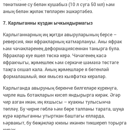
төнәтмәне су белән кушабыз (10 л суга 50 мл) һәм
аның белән җиләк төпләрен эшкәртәбез.
7. Карлыганны күздән ычкындырмагыз
Карлыганнарның иң җитди авыруларының берсе –
реверсия, яки яфракларның катмарлануы. Аны яфрак
һәм чәчәкләренең деформациясеннән танырга була.
Яфраклар куе яшел төскә керә. Чәчәгенең касә
яфракчыгы, җимешлек һәм серкәче шәмәхә төстәге
таҗга охшап кала. Аның җимешләре я бөтенләй
формалашмый, яки ямьсез кыяфәткә керәләр.
Карлыганда авыруның беренче билгеләре күренүгә,
чирле яшь ботакларын кисеп яндырырга кирәк. Әгәр
чир азган икән, иң яхшысы – куакны тулысынча
төпләү. Бу чирне гөблә һәм бөре талпаны тарата, шуңа
күрә карлыганны утырткан баштагы елларда,
һәрвакыт, бу бөҗәкләр юкмы икәнен тикшереп торырга
кирәк.