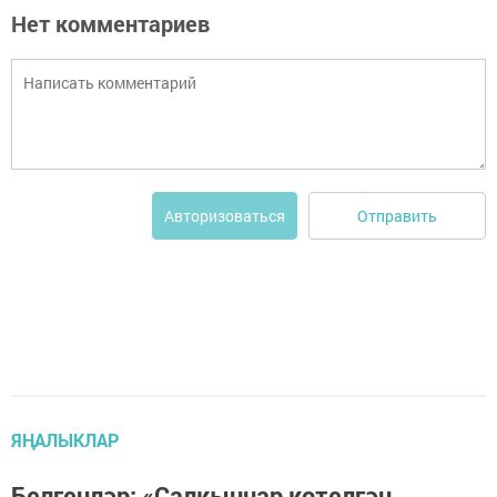
Нет комментариев
Отправить
Авторизоваться
ЯҢАЛЫКЛАР
Белгечләр: «Салкыннар көтелгән