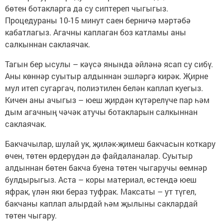
бөтен ботакларга да су сиптереп чыгыгыз.
Процедураны 10-15 минут саен берничә мәртәбә
кабатлагыз. Агачны каплаган боз катламы аны
салкыннан саклаячак.
Тагын бер ысулы – кәүсә янында әйләнә ясап су сибү.
Аны көннәр суытыр алдыннан эшләргә кирәк. Җирне
мул итеп сугаргач, полиэтилен белән каплап куегыз.
Кичен аны ачыгыз – юеш җирдән күтәрелүче пар һәм
дым агачның чәчәк атучы ботакларын салкыннан
саклаячак.
Бакчачылар, шулай ук, җиләк-җимеш бакчасын коткару
өчен, төтен өрдерүдән дә файдаланалар. Суытыр
алдыннан бөтен бакча буена төтен чыгаручы өемнәр
булдырыгыз. Аста – коры материал, өстендә юеш
яфрак, үлән яки бераз туфрак. Максаты – ут түгел,
бакчаны каплап алырдай һәм җылыны саклардай
төтен чыгару.