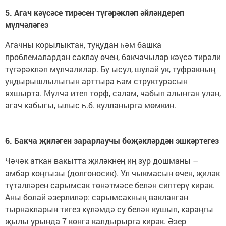
5. Агач кәүсәсе тирәсен түгәрәкләп әйләндереп
мүлчәләгез
Агачны корылыктан, туңудан һәм башка
проблемалардан саклау өчен, бакчачылар кәүсә тирәли
түгәрәкләп мүлчәлиләр. Бу ысул, шулай ук, туфракның
уңдырышлылыгын арттыра һәм структурасын
яхшырта. Мүлчә итеп торф, салам, чабып алынган үлән,
агач кабыгы, ылыс һ.б. кулланырга мөмкин.
6. Бакча җиләген зарарлаучы бөҗәкләрдән эшкәртегез
Чәчәк аткан вакытта җиләкнең иң зур дошманы –
амбар коңгызы (долгоносик). Ул чыкмасын өчен, җиләк
түтәлләрен сарымсак төнәтмәсе белән сиптерү кирәк.
Аны болай әзерлиләр: сарымсакның вакланган
тырнакларын тигез күләмдә су белән кушып, караңгы
җылы урында 7 көнгә калдырырга кирәк. Әзер