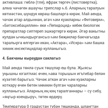
активлаша: гөблә (тля), яфрак төргеч (листовертка),
алма чәчәген ашаучы трипслар һ.б. Аларның таралуын
көтмәстән, шундук көрәш башларга кирәк. Май аенда,
чәчәк атар алдыннан, агач һәм куакларны «Фитоверм»,
«Битоксибациллин» яки «Лепидоцид» кебек биологик
препаратлар сиптереп эшкәртергә кирәк. Әгәр вакытны
кулдан ычкындыргансыз һәм бөҗәкләр бакчагызда
таралырга өлгергән икән, «Актара», «Искра» һәм башка
химик инсектицидлар кулланыгыз.
4. Бакчаны кыраудан саклагыз
Май аенда төнлә суык төшүләр еш була. Җыясы
уңышны югалтмас өчен, һава торышын игътибар белән
күзәтеп барыгыз. Чәчәк аткан агач һәм куакларны
коткару өчен бөтен мөмкин булган чараларны
кулланыгыз. Аларның иң киң таралганнары – су сибү,
«яңгыр коендыру», төтен өрдерү.
Температура 0 градустан түбән төшкәндә, шлангтан