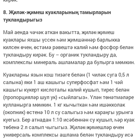
8. Җиләк-җимеш куакларының тамырларын
тукландырыгыз
Май аенда чәчәк аткан вакытта, җиләк-җимеш
куаклары яхшы үссен һәм җимшәннәр барлыкка
килсен өчен, өстәмә рәвештә калий һәм фосфор белән
тукландыру кирәк. Бу – органик тукландыру да,
комплекслы минераль ашламалар да булырга мөмкин.
Куакларны язын кош тизәге белән (1 чиләк суга 0,5 л
салына) яки 1 аш кашыгы суперфосфат һәм 1 чәй
кашыгы күкерт кислоталы калий кушып, тирес белән
(пропорцияләр шул ук) «сыйлагыз». Үлән төнәтмәләре
кулланырга мөмкин. 1 кг кычыткан һәм ишәкколак
(окопник) өстенә 10 л су салыгыз һәм караңгы урынга
куегыз. Бер атнадан 1:10 исәбеннән су кушып, һәр куак
төбенә 2 л салып чыгыгыз. Җиләк-җимешләр өчен
универсаль комплексы ашлама белән тукландыру исә