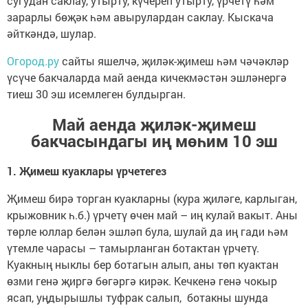
сугудан саклау, утырту, күчереп утырту, үрчетү һәм
зарарлы бөҗәк һәм авырулардан саклау. Кыскача
әйткәндә, шулар.
Огород.ру
сайты яшелчә, җиләк-җимеш һәм чәчәкләр
үсүче бакчаларда май аенда кичекмәстән эшләнергә
тиеш 30 эш исемлеген булдырган.
Май аенда җиләк-җимеш
бакчасындагы иң мөһим 10 эш
1. Җимеш куаклары үрчетегез
Җимеш бирә торган куакларны (кура җиләге, карлыган,
крыжовник һ.б.) үрчетү өчен май – иң кулай вакыт. Аны
төрле юллар белән эшләп була, шулай да иң гади һәм
үтемле чарасы – тамырланган ботактан үрчетү.
Куакның ныклы бер ботагын алып, аны төп куактан
өзми генә җиргә бөгәргә кирәк. Кечкенә генә чокыр
ясап, уңдырышлы туфрак салып, ботакны шунда