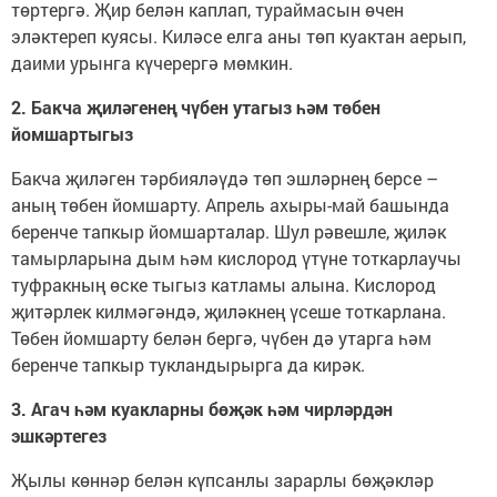
төртергә. Җир белән каплап, тураймасын өчен
эләктереп куясы. Киләсе елга аны төп куактан аерып,
даими урынга күчерергә мөмкин.
2. Бакча җиләгенең чүбен утагыз һәм төбен
йомшартыгыз
Бакча җиләген тәрбияләүдә төп эшләрнең берсе –
аның төбен йомшарту. Апрель ахыры-май башында
беренче тапкыр йомшарталар. Шул рәвешле, җиләк
тамырларына дым һәм кислород үтүне тоткарлаучы
туфракның өске тыгыз катламы алына. Кислород
җитәрлек килмәгәндә, җиләкнең үсеше тоткарлана.
Төбен йомшарту белән бергә, чүбен дә утарга һәм
беренче тапкыр тукландырырга да кирәк.
3. Агач һәм куакларны бөҗәк һәм чирләрдән
эшкәртегез
Җылы көннәр белән күпсанлы зарарлы бөҗәкләр