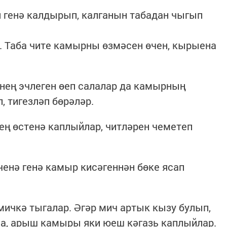
 генә калдырып, калганын табадан чыгып
. Таба чите камырны өзмәсен өчен, кырыена
нең эчлеген өеп салалар да камырның
, тигезләп бөрәләр.
ң өстенә каплыйлар, читләрен чеметеп
ченә генә камыр кисәгеннән бөке ясап
мичкә тыгалар. Әгәр мич артык кызу булып,
са, арыш камыры яки юеш кәгазь каплыйлар.