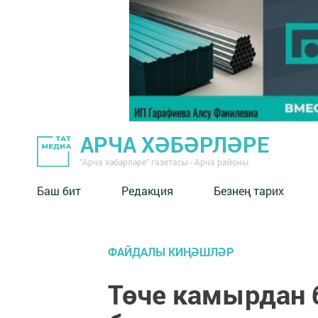
АРЧА ХӘБӘРЛӘРЕ
"Арча хәбәрләре" газетасы - Арча районы
Баш бит
Редакция
Безнең тарих
ФАЙДАЛЫ КИҢӘШЛӘР
Төче камырдан 