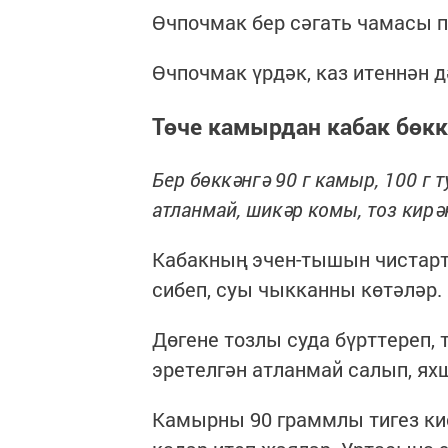
Өчпочмак бер сәгать чамасы 
Өчпочмак үрдәк, каз итеннән д
Төче камырдан кабак бөкк
Бер бөккәнгә 90 г камыр, 100 г т
атланмай, шикәр комы, тоз кирә
Кабакның эчен-тышын чистарты
сибеп, суы чыкканны көтәләр.
Дөгене тозлы суда бүрттереп, 
эретелгән атланмай салып, ях
Камырны 90 граммлы тигез кис