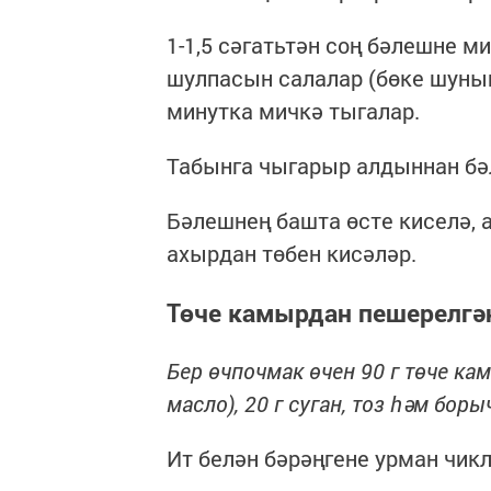
1-1,5 сәгатьтән соң бәлешне м
шулпасын салалар (бөке шуның 
минутка мичкә тыгалар.
Табынга чыгарыр алдыннан бә
Бәлешнең башта өсте киселә, 
ахырдан төбен кисәләр.
Төче камырдан пешерелгә
Бер өчпочмак өчен 90 г төче камы
масло), 20 г суган, тоз һәм боры
Ит белән бәрәңгене урман чик