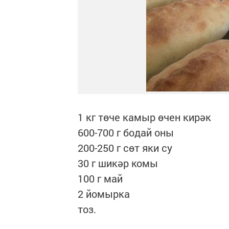
1 кг төче камыр өчен кирәк
600-700 г бодай оны
200-250 г сөт яки су
30 г шикәр комы
100 г май
2 йомырка
тоз.