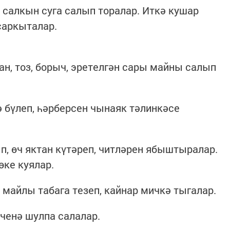
 салкын суга салып торалар. Иткә кушар
саркыталар.
ган, тоз, борыч, эретелгән сары майны салып
ә бүлеп, һәрберсен чынаяк тәлинкәсе
, өч яктан күтәреп, читләрен ябыштыралар.
өке куялар.
 майлы табага тезеп, кайнар мичкә тыгалар.
эченә шулпа салалар.