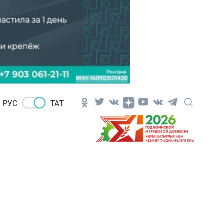
РУС
ТАТ