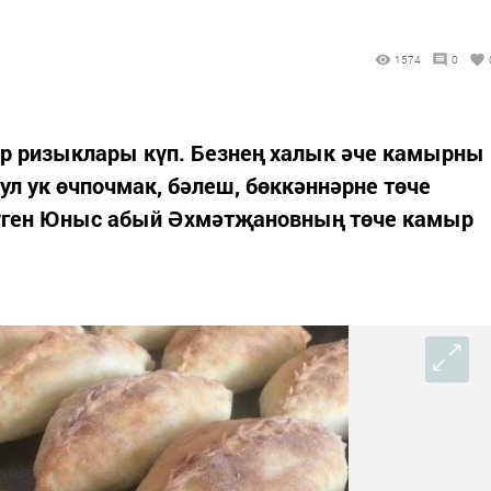
1574
0
р ризыклары күп. Безнең халык әче камырны
ул ук өчпочмак, бәлеш, бөккәннәрне төче
Бүген Юныс абый Әхмәтҗановның төче камыр