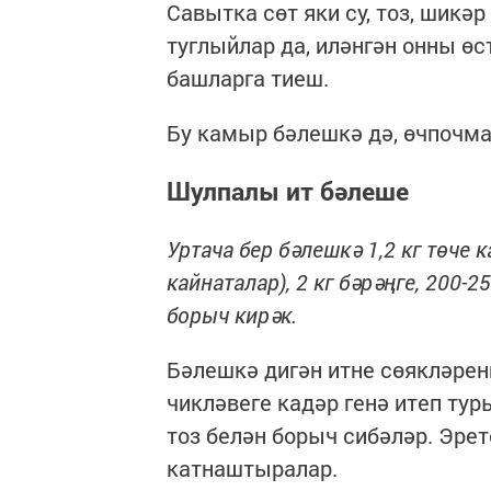
Савытка сөт яки су, тоз, шик
туглыйлар да, иләнгән онны ө
башларга тиеш.
Бу камыр бәлешкә дә, өчпочма
Шулпалы ит бәлеше
Уртача бер бәлешкә 1,2 кг төче к
кайнаталар), 2 кг бәрәңге, 200-25
борыч кирәк.
Бәлешкә дигән итне сөякләренн
чикләвеге кадәр генә итеп тур
тоз белән борыч сибәләр. Эре
катнаштыралар.