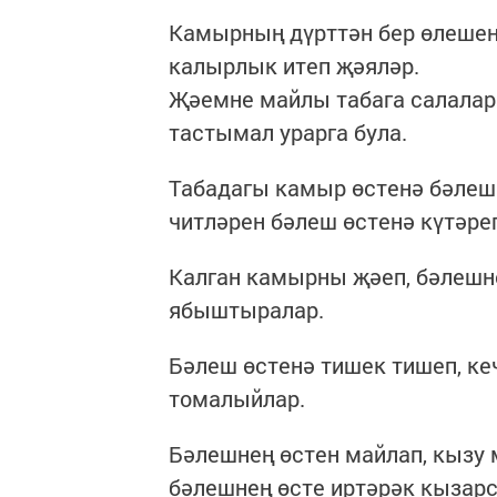
Камырның дүрттән бер өлешен
калырлык итеп җәяләр.
Җәемне майлы табага салалар
тастымал урарга була.
Табадагы камыр өстенә бәлеш
читләрен бәлеш өстенә күтәреп
Калган камырны җәеп, бәлешне
ябыштыралар.
Бәлеш өстенә тишек тишеп, ке
томалыйлар.
Бәлешнең өстен майлап, кызу 
бәлешнең өсте иртәрәк кызар