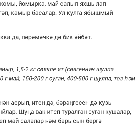
әр комы, йомырка, май салып яхшылап
стәп, камыр басалар. Ул кулга ябышмый
кка да, пәрәмәчкә дә бик әйбәт.
аиыр, 1,5-2 кг сөякле ит (сөягеннән шулпа
0 г май, 150-200 г суган, 400-500 г шулпа, тоз һәм
ән аерып, итен дә, бәрәңгесен дә кузы
ыйлар. Шуңа вак итеп туралган суган кушалар,
теп май салалар һәм барысын бергә