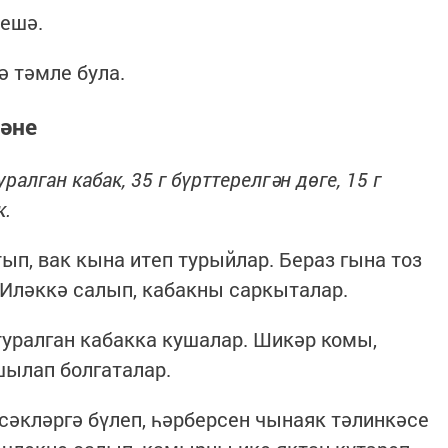
пешә.
ә тәмле була.
әне
уралган кабак, 35 г бүрттерелгән дөге, 15 г
к.
п, вак кына итеп турыйлар. Бераз гына тоз
 Иләккә салып, кабакны саркыталар.
туралган кабакка кушалар. Шикәр комы,
шылап болгаталар.
әкләргә бүлеп, һәрберсен чынаяк тәлинкәсе