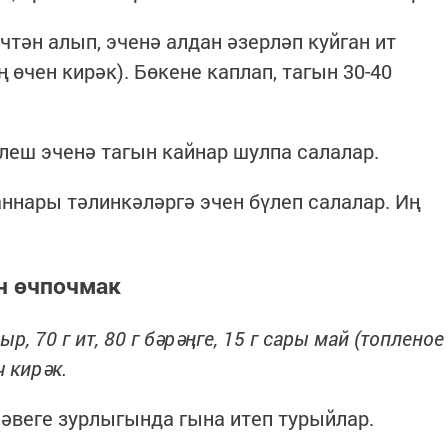
ичтән алып, эченә алдан әзерләп куйган ит
өчен кирәк). Бөкене каплап, тагын 30-40
леш эченә тагын кайнар шулпа салалар.
аннары тәлинкәләргә эчен бүлеп салалар. Иң
н өчпочмак
р, 70 г ит, 80 г бәрәңге, 15 г сары май (топленое
ч кирәк.
ләвеге зурлыгында гына итеп турыйлар.