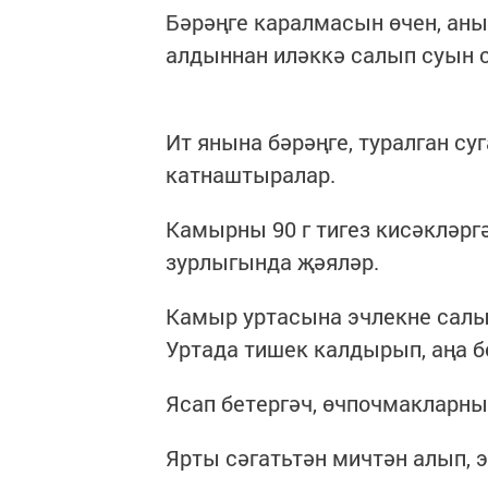
Бәрәңге каралмасын өчен, аны
алдыннан иләккә салып суын 
Ит янына бәрәңге, туралган су
катнаштыралар.
Камырны 90 г тигез кисәкләрг
зурлыгында җәяләр.
Камыр уртасына эчлекне салып
Уртада тишек калдырып, аңа б
Ясап бетергәч, өчпочмакларны
Ярты сәгатьтән мичтән алып, 