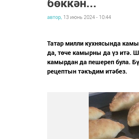
бөккән...
автор,
13 июнь 2024 - 10:44
Татар милли кухнясында камы
да, төче камырны да үз итә. Ш
камырдан да пешереп була. 
рецептын тәкъдим итәбез.