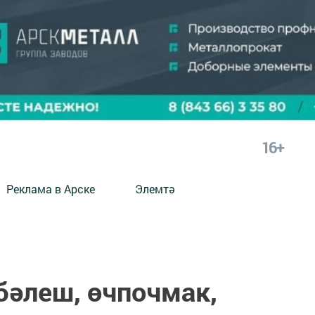
16+
Реклама в Арске
Элемтә
бәлеш, өчпочмак,