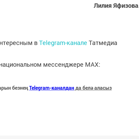
Лилия Яфизова
интересным в
Telegram-канале
Татмедиа
в национальном мессенджере MАХ:
арын безнең
Telegram-каналдан
да белә аласыз