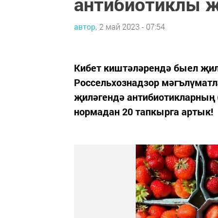
антибиотиклы 
автор,
2 май 2023 - 07:54
Кибет киштәләрендә быел җиләк
Россельхознадзор мәгълүматл
җиләгендә антибиотикларның 
нормадан 20 тапкырга артык!