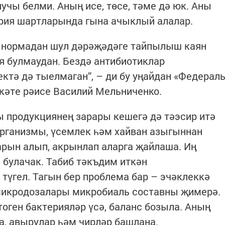
учы белми. Аның исе, төсе, тәме дә юк. Аны
ория шартларында гына ачыклый алалар.
к нормадан шул дәрәҗәдәге тайпылыш каян
ия булмаудан. Бездә антибиотиклар
ктә дә тыелмаган”, – ди бу уңайдан «Федерал
кәте рәисе Василий Мельниченко.
 продукциянең зарары кешегә дә тәэсир итә
организмы, үсемлек һәм хайван азыгыннан
рын алып, акрынлап аларга җайлаша. Иң
 булачак. Табиб тәкъдим иткән
түгел. Тагын бер проблема бар – эчәклеккә
 микродозалары микробиаль составны җимерә.
тоген бактерияләр үсә, баланс бозыла. Аның
, авырулар һәм чирләр башлана.