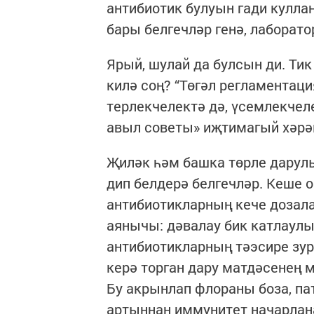
антибиотик булуын гади куллан
бары белгечләр генә, лаборат
Ярый, шулай да булсын ди. Ти
килә соң? “Төгәл регламентац
терлекчелектә дә, үсемлекчеле
авыл советы» иҗтимагый хәрә
Җиләк һәм башка төрле дарулы
дип белдерә белгечләр. Кеше 
антибиотикларның кече дозала
аянычы: дәвалау бик катлаулы
антибиотикларның тәэсире зур 
керә торган дару матдәсенең
Бу акрынлап флораны боза, па
артыннан иммунитет начарлана