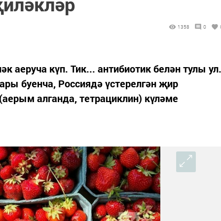
җиләкләр
1358
0
 аеруча күп. Тик... антибиотик белән тулы ул
ары буенча, Россиядә үстерелгән җир
(аерым алганда, тетрациклин) күләме