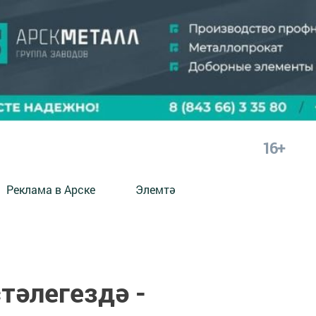
16+
Реклама в Арске
Элемтә
тәлегездә -