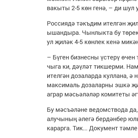
вакыты 2-5 көн генә, – ди шул
Россиядә тәкъдим ителгән җи
ышандыра. Чынлыкта бу төрек,
ул җиләк 4-5 көнлек кенә микә
– Бүген бизнесны үстерү өчен
чыга ки, дәүләт тикшерми. Н
ителгән дозаларда куллана, ә
максималь дозаларны эшкә җи
аграр мәсьәләләр комитеты әг
Бу мәсъәләне ведомствода да,
алучының әлегә бердәнбер юл
карарга. Тик... Документ тәмле