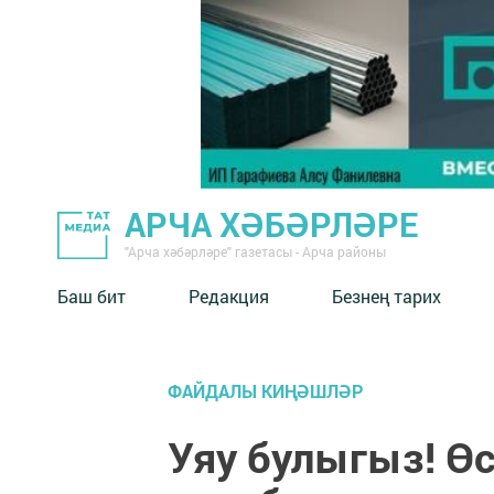
АРЧА ХӘБӘРЛӘРЕ
"Арча хәбәрләре" газетасы - Арча районы
Баш бит
Редакция
Безнең тарих
ФАЙДАЛЫ КИҢӘШЛӘР
Уяу булыгыз! Өс