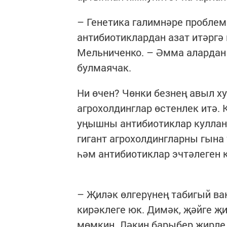
– Генетика галимнәре проблем
антибиотиклардан азат итәргә 
Мельниченко. – Әмма алардан
булмаячак.
Ни өчен? Чөнки безнең авыл ху
агрохолдинглар өстенлек итә.
уңышны антибиотиклар кулланм
гигант агрохолдингларны гына
һәм антибиотиклар эчтәлеген 
– Җиләк өлгерүнең табигый ва
кирәклеге юк. Димәк, җәйге җ
мөмкин. Ләкин барыбер җирле 