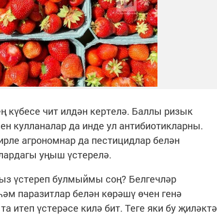
ң күбесе чит илдән кертелә. Баллы ризык
ен кулланалар да инде ул антибиотикларны.
җирле агрономнар да пестицидлар белән
алардагы уңыш үстерелә.
ыз үстереп булмыймы соң? Белгечләр
һәм паразитлар белән көрәшү өчен генә
та итеп үстерәсе килә бит. Теге яки бу җиләктә