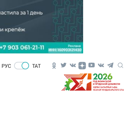
РУС
ТАТ