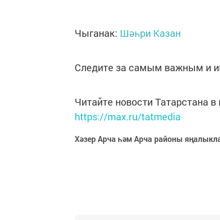
Чыганак:
Шәһри Казан
Следите за самым важным и 
Читайте новости Татарстана 
https://max.ru/tatmedia
Хәзер Арча һәм Арча районы яңалыкл