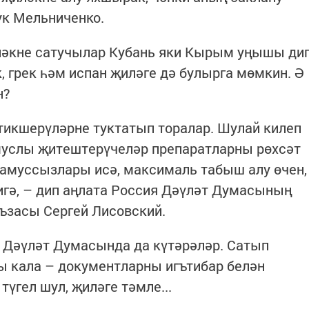
 ук Мельниченко.
ләкне сатучылар Кубань яки Кырым уңышы ди
 грек һәм испан җиләге дә булырга мөмкин. Ә
н?
 тикшерүләрне туктатып торалар. Шулай килеп
амуслы җитештерүчеләр препаратларны рөхсәт
 намуссызлары исә, максималь табыш алу өчен,
гә, – дип аңлата Россия Дәүләт Думасының
ъзасы Сергей Лисовский.
 Дәүләт Думасында да күтәрәләр. Сатып
ы кала – документларны игътибар белән
 түгел шул, җиләге тәмле...