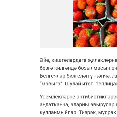
Әйе, киштәләрдәге җиләкләрне
безгә килгәндә бозылмасын өч
Белгечләр билгеләп үткәнчә, 
“мавыга”. Шулай итеп, теплиц
Үсемлекләрне антибиотикларс
аңлатканча, аларны авырулар 
кулланмыйлар. Тизрәк, мулрак 