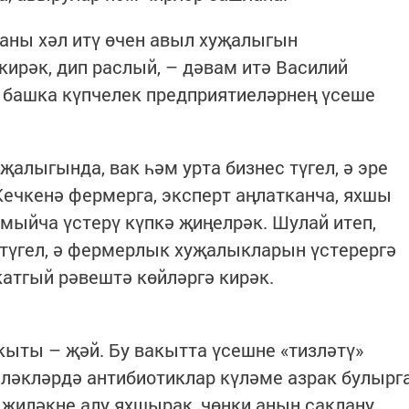
аны хәл итү өчен авыл хуҗалыгын
кирәк, дип раслый, – дәвам итә Василий
 башка күпчелек предприятиеләрнең үсеше
җалыгында, вак һәм урта бизнес түгел, ә эре
 Кечкенә фермерга, эксперт аңлатканча, яхшы
ыйча үстерү күпкә җиңелрәк. Шулай итеп,
 түгел, ә фермерлык хуҗалыкларын үстерергә
катгый рәвештә көйләргә кирәк.
кыты – җәй. Бу вакытта үсешне «тизләтү»
иләкләрдә антибиотиклар күләме азрак булырг
җиләкне алу яхшырак, чөнки аның саклану