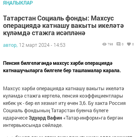
ЯҢАЛЫКЛАР
Татарстан Социаль фонды: Махсус
операциядә катнашу вакыты икеләтә
күләмдә стажга исәпләнә
автор,
12 март 2024 - 14:53
798
0
0
Пенсия билгеләгәндә махсус хәрби операциядә
катнашучыларга билгеле бер ташламалар карала.
Махсус хәрби операциядә катнашу вакыты икеләтә
күләмдә стажга кертелә, пенсия коэффициентлары
кебек үк - бер ел хезмәт итү өчен 3,6. Бу хакта Россия
Социаль фондының Татарстан буенча бүлеге
идарәчесе
Эдуард Вафин
«Татар-информ»га биргән
интервьюсында сөйләде.