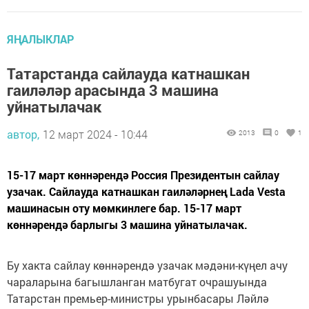
ЯҢАЛЫКЛАР
Татарстанда сайлауда катнашкан
гаиләләр арасында 3 машина
уйнатылачак
автор,
12 март 2024 - 10:44
2013
0
1
15-17 март көннәрендә Россия Президентын сайлау
узачак. Сайлауда катнашкан гаиләләрнең Lada Vesta
машинасын оту мөмкинлеге бар. 15-17 март
көннәрендә барлыгы 3 машина уйнатылачак.
Бу хакта сайлау көннәрендә узачак мәдәни-күңел ачу
чараларына багышланган матбугат очрашуында
Татарстан премьер-министры урынбасары Ләйлә