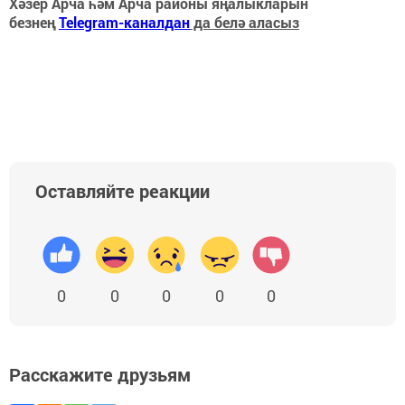
Хәзер Арча һәм Арча районы яңалыкларын
безнең
Telegram-каналдан
да белә аласыз
Оставляйте реакции
0
0
0
0
0
Расскажите друзьям