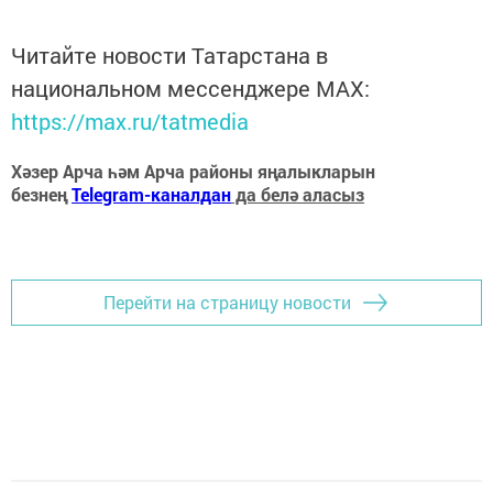
Читайте новости Татарстана в
национальном мессенджере MАХ:
https://max.ru/tatmedia
Хәзер Арча һәм Арча районы яңалыкларын
безнең
Telegram-каналдан
да белә аласыз
Перейти на страницу новости