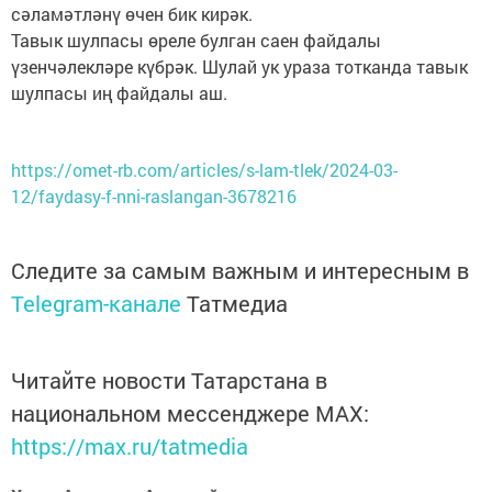
сәламәтләнү өчен бик кирәк.
Тавык шулпасы өреле булган саен файдалы
үзенчәлекләре күбрәк. Шулай ук ураза тотканда тавык
шулпасы иң файдалы аш.
https://omet-rb.com/articles/s-lam-tlek/2024-03-
12/faydasy-f-nni-raslangan-3678216
Следите за самым важным и интересным в
Telegram-канале
Татмедиа
Читайте новости Татарстана в
национальном мессенджере MАХ:
https://max.ru/tatmedia