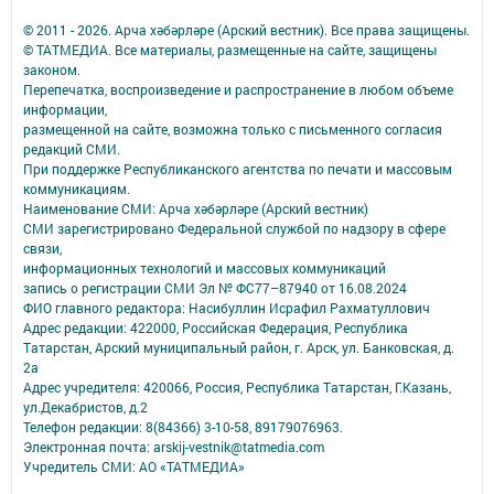
© 2011 - 2026. Арча хәбәрләре (Арский вестник). Все права защищены.
© ТАТМЕДИА. Все материалы, размещенные на сайте, защищены
законом.
Перепечатка, воспроизведение и распространение в любом объеме
информации,
размещенной на сайте, возможна только с письменного согласия
редакций СМИ.
При поддержке Республиканского агентства по печати и массовым
коммуникациям.
Наименование СМИ: Арча хәбәрләре (Арский вестник)
СМИ зарегистрировано Федеральной службой по надзору в сфере
связи,
информационных технологий и массовых коммуникаций
запись о регистрации СМИ Эл № ФС77–87940 от 16.08.2024
ФИО главного редактора: Насибуллин Исрафил Рахматуллович
Адрес редакции: 422000, Российская Федерация, Республика
Татарстан, Арский муниципальный район, г. Арск, ул. Банковская, д.
2а
Адрес учредителя: 420066, Россия, Республика Татарстан, Г.Казань,
ул.Декабристов, д.2
Телефон редакции: 8(84366) 3-10-58, 89179076963.
Электронная почта: arskij-vestnik@tatmedia.com
Учредитель СМИ: АО «ТАТМЕДИА»