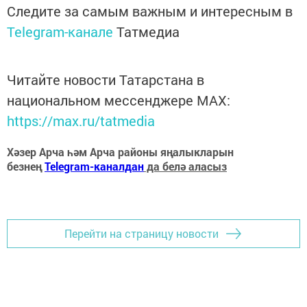
Следите за самым важным и интересным в
Telegram-канале
Татмедиа
Читайте новости Татарстана в
национальном мессенджере MАХ:
https://max.ru/tatmedia
Хәзер Арча һәм Арча районы яңалыкларын
безнең
Telegram-каналдан
да белә аласыз
Перейти на страницу новости