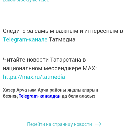
Следите за самым важным и интересным в
Telegram-канале
Татмедиа
Читайте новости Татарстана в
национальном мессенджере MАХ:
https://max.ru/tatmedia
Хәзер Арча һәм Арча районы яңалыкларын
безнең
Telegram-каналдан
да белә аласыз
Перейти на страницу новости