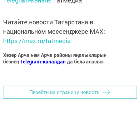
Читайте новости Татарстана в
национальном мессенджере MАХ:
https://max.ru/tatmedia
Хәзер Арча һәм Арча районы яңалыкларын
безнең
Telegram-каналдан
да белә аласыз
Перейти на страницу новости