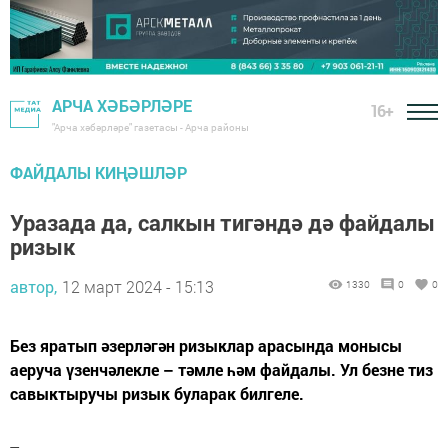
АРЧА ХӘБӘРЛӘРЕ
16+
"Арча хәбәрләре" газетасы - Арча районы
ФАЙДАЛЫ КИҢӘШЛӘР
Уразада да, салкын тигәндә дә файдалы
ризык
автор,
12 март 2024 - 15:13
1330
0
0
Без яратып әзерләгән ризыклар арасында монысы
аеруча үзенчәлекле – тәмле һәм файдалы. Ул безне тиз
савыктыручы ризык буларак билгеле.