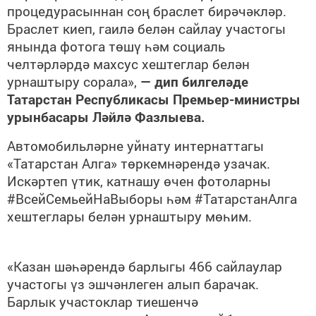
процедурасыннан соң браслет бирәчәкләр.
Браслет киеп, гаилә белән сайлау участогы
янында фотога төшү һәм социаль
челтәрләрдә махсус хештеглар белән
урнаштыру сорала»,
— дип билгеләде
Татарстан Республикасы Премьер-министры
урынбасары Ләйлә Фазлыева.
Автомобильләрне уйнату интернаттагы
«Татарстан Алга» төркемнәрендә узачак.
Искәртеп үтик, катнашу өчен фотоларны
#ВсейСемьейНаВыборы һәм #ТатарстанАлга
хештеглары белән урнаштыру мөһим.
«Казан шәһәрендә барлыгы 466 сайлаулар
участогы үз эшчәнлеген алып барачак.
Барлык участоклар тиешенчә