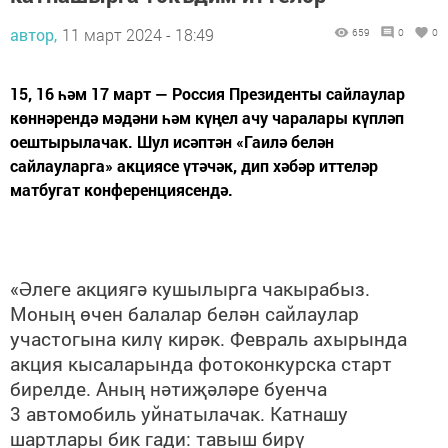
автор,
11 март 2024 - 18:49
659
0
0
15, 16 һәм 17 март — Россия Президенты сайлаулар
көннәрендә мәдәни һәм күңел ачу чаралары күпләп
оештырылачак. Шул исәптән «Гаилә белән
сайлауларга» акциясе үтәчәк, дип хәбәр иттеләр
матбугат конференциясендә.
«Әлеге акциягә кушылырга чакырабыз.
Моның өчен балалар белән сайлаулар
участогына килү кирәк. Февраль ахырында
акция кысаларында фотоконкурска старт
бирелде. Аның нәтиҗәләре буенча
3 автомобиль уйнатылачак. Катнашу
шартлары бик гади: тавыш бирү