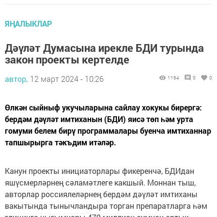
ЯҢАЛЫКЛАР
Дәүләт Думасына ирекле БДИ турында
закон проекты кертелде
автор,
12 март 2024 - 10:26
1164
0
0
Өлкән сыйныф укучыларына сайлау хокукы бирергә:
бердәм дәүләт имтиханын (БДИ) яисә төп һәм урта
гомуми белем бирү программалары буенча имтиханнар
тапшырырга тәкъдим итәләр.
Канун проекты инициаторлары фикеренчә, БДИдан
яшүсмерләрнең сәламәтлеге какшый. Моннан тыш,
авторлар россиялеләрнең бердәм дәүләт имтиханы
вакытында тынычландыра торган препаратларга һәм