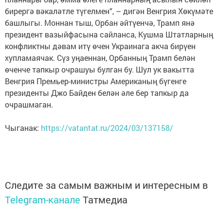
бирергә вәкаләтле түгелмен”, – дигән Венгрия Хөкүмәте
башлыгы. Моннан тыш, Орбан әйтүенчә, Трамп янә
президент вазыйфасына сайланса, Кушма Штатларның
конфликтны дәвам итү өчен Украинага акча бирүен
хупламаячак. Сүз уңаеннан, Орбанның Трамп белән
өченче тапкыр очрашуы булган бу. Шул ук вакытта
Венгрия Премьер-министры Американың бүгенге
президенты Джо Байден белән әле бер тапкыр да
очрашмаган.
Чыганак:
https://vatantat.ru/2024/03/137158/
Следите за самым важным и интересным в
Telegram-канале
Татмедиа