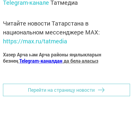
Telegram-канале
Татмедиа
Читайте новости Татарстана в
национальном мессенджере MАХ:
https://max.ru/tatmedia
Хәзер Арча һәм Арча районы яңалыкларын
безнең
Telegram-каналдан
да белә аласыз
Перейти на страницу новости