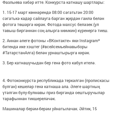
Фазлыева хәбәр итте. Конкурста катнашу шартлары:
1. 15-17 март көннәрендә 08:00 сәгатьтән 20:00
сәгатькә кадәр сайлауга барган җирдән гаилә белән
фотога төшәргә кирәк. Фотода махсус беләзек (ул
тавыш биргәннән соң алырга мөмкин) күренергә тиеш.
2. Аннан әлеге фотоны «ВКонтакте» яки Instagram*
битендә ике хэштег (#всейсемьейнавыборы
#ТатарстанАлга) белән урнаштырырга кирәк.
3. Бер катнашучыдан бер генә фото кабул ителә.
4. Фотоконкурста республикада теркәлгән (пропискасы
булган) кешеләр генә катнаша ала. Әлеге шартның
үтәлгән булу-булмавы приз биргәндә оештыручылар
тарафыннан тикшереләчәк.
Машиналар берәм-берәм уйнатылачак. Әйтик, 15