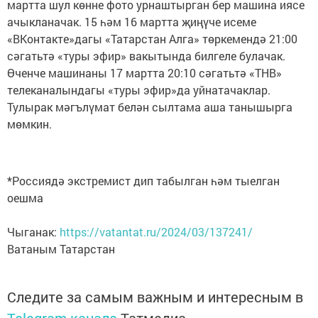
мартта шул көнне фото урнаштырган бер машина иясе
ачыкланачак. 15 һәм 16 мартта җиңүче исеме
«ВКонтакте»дагы «Татарстан Алга» төркемендә 21:00
сәгатьтә «туры эфир» вакытында билгеле булачак.
Өченче машинаны 17 мартта 20:10 сәгатьтә «ТНВ»
телеканалындагы «туры эфир»да уйнатачаклар.
Тулырак мәгълүмат белән сылтама аша танышырга
мөмкин.
*Россиядә экстремист дип табылган һәм тыелган
оешма
Чыганак:
https://vatantat.ru/2024/03/137241/
Ватаным Татарстан
Следите за самым важным и интересным в
Telegram-канале
Татмедиа