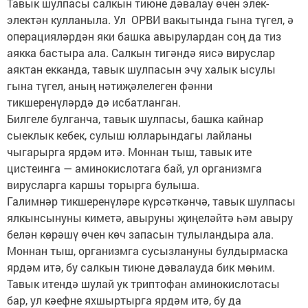
Тавык шулпасы салкын тиюне дәвалау өчен элек-
электән кулланыла. Ул ОРВИ вакытында гына түгел, ә
операцияләрдән яки башка авырулардан соң да тиз
аякка бастыра ала. Салкын тигәндә яисә вируслар
аяктан екканда, тавык шулпасын эчу халык ысулы
гына түгел, аның нәтиҗәлелеген фәнни
тикшеренүләрдә дә исбатланган.
Билгеле булганча, тавык шулпасы, башка кайнар
сыеклык кебек, сулыш юлларындагы лайланы
чыгарырга ярдәм итә. Моннан тыш, тавык ите
цистеинга — аминокислотага бай, ул организмга
вирусларга каршы торырга булыша.
Галимнәр тикшеренүләре күрсәткәнчә, тавык шулпасы
ялкынсынуны киметә, авыруны җиңеләйтә һәм авыру
белән көрәшү өчен көч запасын тулыландыра ала.
Моннан тыш, организмга сусызлануны булдырмаска
ярдәм итә, бу салкын тиюне дәвалауда бик мөһим.
Тавык итендә шулай ук триптофан аминокислотасы
бар, ул кәефне яхшыртырга ярдәм итә, бу да