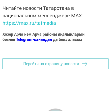
Читайте новости Татарстана в
национальном мессенджере MАХ:
https://max.ru/tatmedia
Хәзер Арча һәм Арча районы яңалыкларын
безнең
Telegram-каналдан
да белә аласыз
Перейти на страницу новости