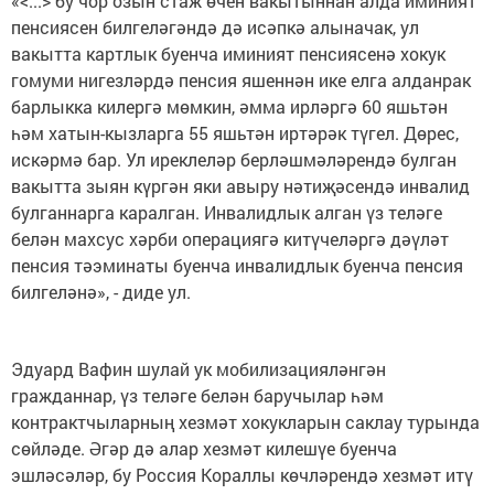
«<...> бу чор озын стаж өчен вакытыннан алда иминият
пенсиясен билгеләгәндә дә исәпкә алыначак, ул
вакытта картлык буенча иминият пенсиясенә хокук
гомуми нигезләрдә пенсия яшеннән ике елга алданрак
барлыкка килергә мөмкин, әмма ирләргә 60 яшьтән
һәм хатын-кызларга 55 яшьтән иртәрәк түгел. Дөрес,
искәрмә бар. Ул иреклеләр берләшмәләрендә булган
вакытта зыян күргән яки авыру нәтиҗәсендә инвалид
булганнарга каралган. Инвалидлык алган үз теләге
белән махсус хәрби операциягә китүчеләргә дәүләт
пенсия тәэминаты буенча инвалидлык буенча пенсия
билгеләнә», - диде ул.
Эдуард Вафин шулай ук мобилизацияләнгән
гражданнар, үз теләге белән баручылар һәм
контрактчыларның хезмәт хокукларын саклау турында
сөйләде. Әгәр дә алар хезмәт килешүе буенча
эшләсәләр, бу Россия Кораллы көчләрендә хезмәт итү