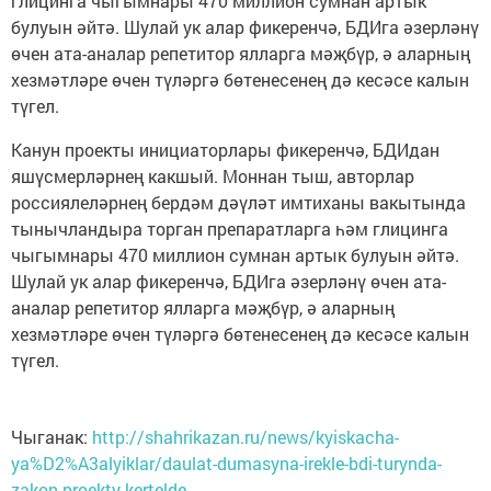
глицинга чыгымнары 470 миллион сумнан артык
булуын әйтә. Шулай ук алар фикеренчә, БДИга әзерләнү
өчен ата-аналар репетитор ялларга мәҗбүр, ә аларның
хезмәтләре өчен түләргә бөтенесенең дә кесәсе калын
түгел.
Канун проекты инициаторлары фикеренчә, БДИдан
яшүсмерләрнең какшый. Моннан тыш, авторлар
россиялеләрнең бердәм дәүләт имтиханы вакытында
тынычландыра торган препаратларга һәм глицинга
чыгымнары 470 миллион сумнан артык булуын әйтә.
Шулай ук алар фикеренчә, БДИга әзерләнү өчен ата-
аналар репетитор ялларга мәҗбүр, ә аларның
хезмәтләре өчен түләргә бөтенесенең дә кесәсе калын
түгел.
Чыганак:
http://shahrikazan.ru/news/kyiskacha-
ya%D2%A3alyiklar/daulat-dumasyna-irekle-bdi-turynda-
zakon-proekty-kertelde