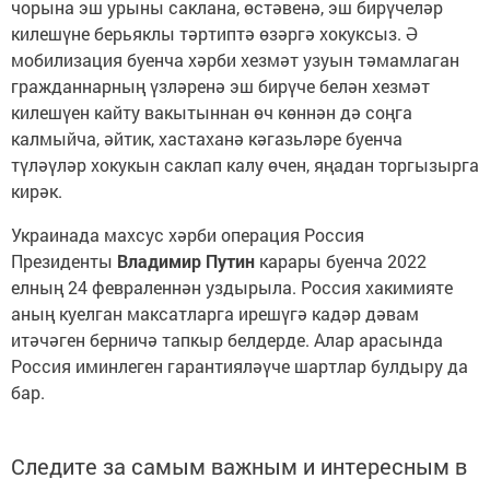
чорына эш урыны саклана, өстәвенә, эш бирүчеләр
килешүне берьяклы тәртиптә өзәргә хокуксыз. Ә
мобилизация буенча хәрби хезмәт узуын тәмамлаган
гражданнарның үзләренә эш бирүче белән хезмәт
килешүен кайту вакытыннан өч көннән дә соңга
калмыйча, әйтик, хастаханә кәгазьләре буенча
түләүләр хокукын саклап калу өчен, яңадан торгызырга
кирәк.
Украинада махсус хәрби операция Россия
Президенты
Владимир Путин
карары буенча 2022
елның 24 февраленнән уздырыла. Россия хакимияте
аның куелган максатларга ирешүгә кадәр дәвам
итәчәген берничә тапкыр белдерде. Алар арасында
Россия иминлеген гарантияләүче шартлар булдыру да
бар.
Следите за самым важным и интересным в