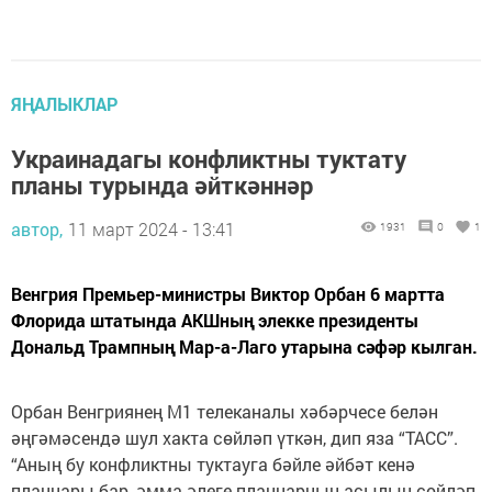
ЯҢАЛЫКЛАР
Украинадагы конфликтны туктату
планы турында әйткәннәр
автор,
11 март 2024 - 13:41
1931
0
1
Венгрия Премьер-министры Виктор Орбан 6 мартта
Флорида штатында АКШның элекке президенты
Дональд Трампның Мар-а-Лаго утарына сәфәр кылган.
Орбан Венгриянең М1 телеканалы хәбәрчесе белән
әңгәмәсендә шул хакта сөйләп үткән, дип яза “ТАСС”.
“Аның бу конфликтны туктауга бәйле әйбәт кенә
планнары бар, әмма әлеге планнарның асылын сөйләп