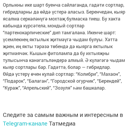
Орлыкны ике шарт буенча сайлаганда, гадәти сортлар,
гибридларны да өйдә үстерә аласыз. Беренчедән, кыяр
ясалма серкәләнүгә мохтаҗ булмаска тиеш. Бу хакта
кабында күрсәтелә, мондый сортлар
“партенокарпические” дип тамгалана. Икенче шарт:
үсемлекнең яктылык җитмәүгә чыдам булуы. Хәтта
җәен, иң якты тәрәзә төбендә дә кыярга яктылык
җитмәячәк. Кышын фитолампа да бу ихтыяҗны
тулысынча канәгатьләндерә алмый. Ә күләгәгә чыдам
кыяр сортлары бар. Гадәттә, болар — гибридлар.
Өйдә үстерү өчен кулай сортлар: “Колибри”, “Махаон”,
“Подарок”, “Балаган”, “Городской огурчик”, “Берендей”,
“Кураж”, “Апрельский”, “Зозуля” һәм башкалар.
Следите за самым важным и интересным в
Telegram-канале
Татмедиа