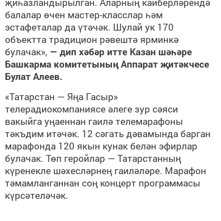
җиһазландырылган. Аларның кайберләрендә
балалар өчен мастер-класслар һәм
эстафеталар да үтәчәк. Шулай ук 170
объектта традицион рәвештә ярминкә
булачак»,
— дип хәбәр итте Казан шәһәре
Башкарма комитетының Аппарат җитәкчесе
Булат Алеев.
«Татарстан — Яңа Гасыр»
телерадиокомпаниясе әлеге зур сәяси
вакыйга уңаеннан гаилә телемарафоны
тәкъдим итәчәк. 12 сәгать дәвамында барган
марафонда 120 якын кунак белән эфирлар
булачак. Төп геройлар — Татарстанның
күренекле шәхесләрнең гаиләләре. Марафон
тәмамланганнан соң концерт программасы
күрсәтеләчәк.