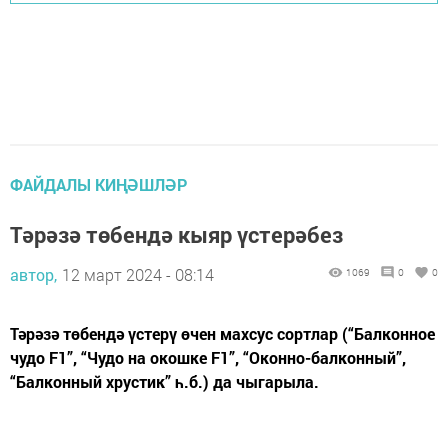
ФАЙДАЛЫ КИҢӘШЛӘР
Тәрәзә төбендә кыяр үстерәбез
автор,
12 март 2024 - 08:14
1069
0
0
Тәрәзә төбендә үстерү өчен махсус сортлар (“Балконное
чудо F1”, “Чудо на окошке F1”, “Оконно-балконный”,
“Балконный хрустик” һ.б.) да чыгарыла.