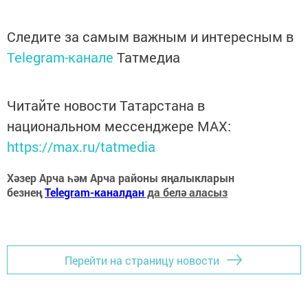
Следите за самым важным и интересным в
Telegram-канале
Татмедиа
Читайте новости Татарстана в
национальном мессенджере MАХ:
https://max.ru/tatmedia
Хәзер Арча һәм Арча районы яңалыкларын
безнең
Telegram-каналдан
да белә аласыз
Перейти на страницу новости