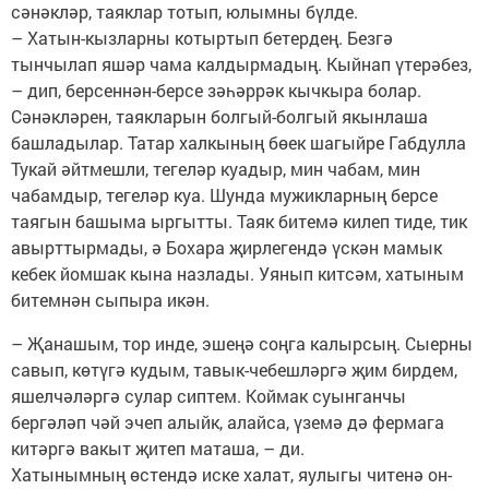
сәнәкләр, таяклар тотып, юлымны бүлде.
– Хатын-кызларны котыртып бетердең. Безгә
тынчылап яшәр чама калдырмадың. Кыйнап үтерәбез,
– дип, берсеннән-берсе зәһәррәк кычкыра болар.
Сәнәкләрен, таякларын болгый-болгый якынлаша
башладылар. Татар халкының бөек шагыйре Габдулла
Тукай әйтмешли, тегеләр куадыр, мин чабам, мин
чабамдыр, тегеләр куа. Шунда мужикларның берсе
таягын башыма ыргытты. Таяк битемә килеп тиде, тик
авырттырмады, ә Бохара җирлегендә үскән мамык
кебек йомшак кына назлады. Уянып китсәм, хатыным
битемнән сыпыра икән.
– Җанашым, тор инде, эшеңә соңга калырсың. Сыерны
савып, көтүгә кудым, тавык-чебешләргә җим бирдем,
яшелчәләргә сулар сиптем. Коймак суынганчы
бергәләп чәй эчеп алыйк, алайса, үземә дә фермага
китәргә вакыт җитеп маташа, – ди.
Хатынымның өстендә иске халат, яулыгы читенә он-