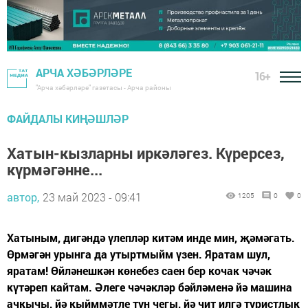
АРЧА ХӘБӘРЛӘРЕ
16+
"Арча хәбәрләре" газетасы - Арча районы
ФАЙДАЛЫ КИҢӘШЛӘР
Хатын-кызларны иркәләгез. Күрерсез,
күрмәгәнне...
автор,
23 май 2023 - 09:41
1205
0
0
Хатыным, дигәндә үлепләр китәм инде мин, җәмәгать.
Өрмәгән урынга да утыртмыйм үзен. Яратам шул,
яратам! Өйләнешкән көнебез саен бер кочак чәчәк
күтәреп кайтам. Әлеге чәчәкләр бәйләменә йә машина
ачкычы, йә кыйммәтле тун чегы, йә чит илгә туристлык