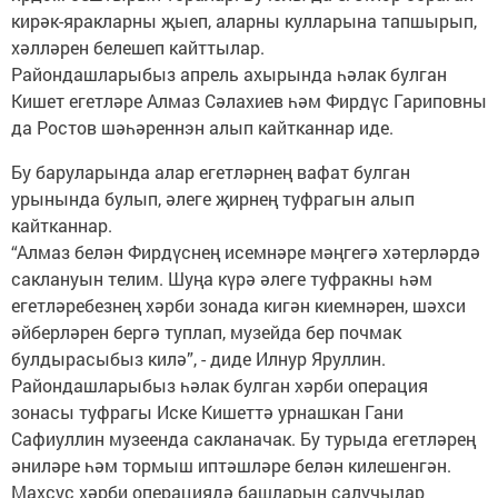
кирәк-яракларны җыеп, аларны кулларына тапшырып,
хәлләрен белешеп кайттылар.
Райондашларыбыз апрель ахырында һәлак булган
Кишет егетләре Алмаз Сәлахиев һәм Фирдүс Гариповны
да Ростов шәһәреннэн алып кайтканнар иде.
Бу баруларында алар егетләрнең вафат булган
урынында булып, әлеге җирнең туфрагын алып
кайтканнар.
“Алмаз белән Фирдүснең исемнәре мәңгегә хәтерләрдә
саклануын телим. Шуңа күрә әлеге туфракны һәм
егетләребезнең хәрби зонада кигән киемнәрен, шәхси
әйберләрен бергә туплап, музейда бер почмак
булдырасыбыз килә”, - диде Илнур Яруллин.
Райондашларыбыз һәлак булган хәрби операция
зонасы туфрагы Иске Кишеттә урнашкан Гани
Сафиуллин музеенда сакланачак. Бу турыда егетләрең
әниләре һәм тормыш иптәшләре белән килешенгән.
Махсус хәрби операциядә башларын салучылар