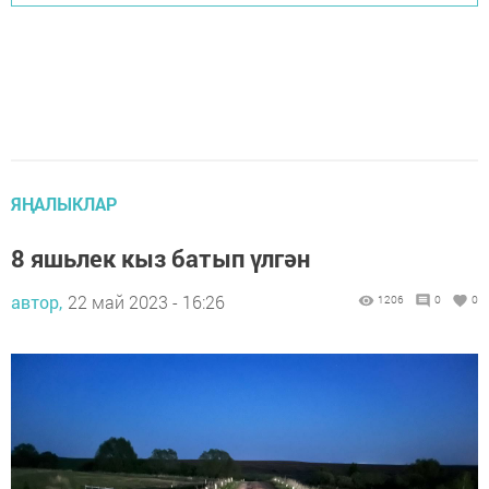
ЯҢАЛЫКЛАР
8 яшьлек кыз батып үлгән
автор,
22 май 2023 - 16:26
1206
0
0