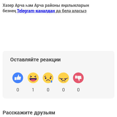
Хәзер Арча һәм Арча районы яңалыкларын
безнең
Telegram-каналдан
да белә аласыз
Оставляйте реакции
0
1
0
0
0
Расскажите друзьям