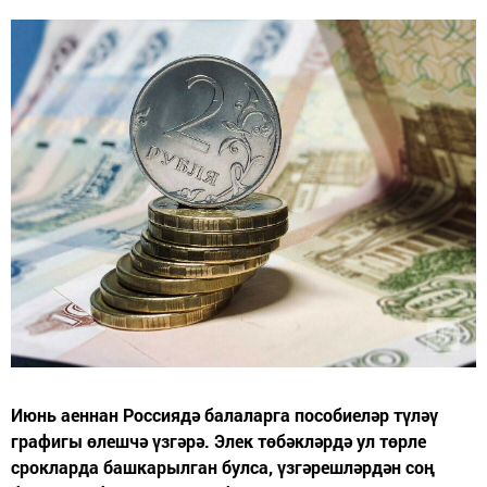
Июнь аеннан Россиядә балаларга пособиеләр түләү
графигы өлешчә үзгәрә. Элек төбәкләрдә ул төрле
срокларда башкарылган булса, үзгәрешләрдән соң