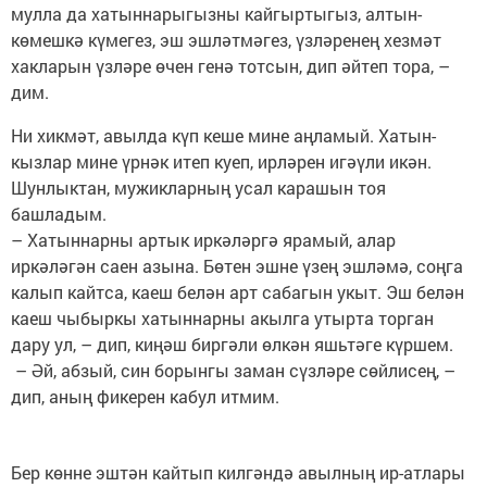
мулла да хатыннарыгызны кайгыртыгыз, алтын-
көмешкә күмегез, эш эшләтмәгез, үзләренең хезмәт
хакларын үзләре өчен генә тотсын, дип әйтеп тора, –
дим.
Ни хикмәт, авылда күп кеше мине аңламый. Хатын-
кызлар мине үрнәк итеп куеп, ирләрен игәүли икән.
Шунлыктан, мужикларның усал карашын тоя
башладым.
– Хатыннарны артык иркәләргә ярамый, алар
иркәләгән саен азына. Бөтен эшне үзең эшләмә, соңга
калып кайтса, каеш белән арт сабагын укыт. Эш белән
каеш чыбыркы хатыннарны акылга утырта торган
дару ул, – дип, киңәш биргәли өлкән яшьтәге күршем.
– Әй, абзый, син борынгы заман сүзләре сөйлисең, –
дип, аның фикерен кабул итмим.
Бер көнне эштән кайтып килгәндә авылның ир-атлары