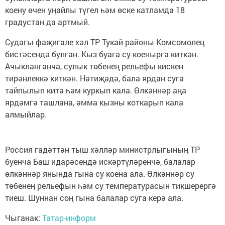
коену өчен уңайлы түгел һәм өске катламда 18
градустан да артмый.
Судагы фаҗигале хәл ТР Тукай районы Комсомолец
бистәсендә булган. Кыз буага су коенырга киткән.
Ачыкланганча, сулык төбенең рельефы кискен
тирәнлеккә киткән. Нәтиҗәдә, бала ярдан суга
тайпылып китә һәм куркып кала. Өлкәннәр аңа
ярдәмгә ташлана, әмма кызны коткарып кала
алмыйлар.
Россия гадәттән тыш хәлләр министрлыгының ТР
буенча Баш идарәсендә искәртүләренчә, балалар
өлкәннәр янында гына су коена ала. Өлкәннәр су
төбенең рельефын һәм су температурасын тикшерергә
тиеш. Шуннан соң гына балалар суга керә ала.
Чыганак:
Татар-информ