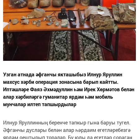
Узган атнада әфганчы якташыбыз Илнур Яруллин
махсус хәрби операция зонасына барып кайтты.
Иптәшләре Фаяз Әхмәдуллин һәм Ирек Хөрмәтов белән
алар хәрбиләргә гуманитар ярдәм һәм мобиль
мунчалар илтеп тапшырдылар
Илнур Яруллинның беренче тапкыр гына баруы тугел.
Әфганчы дуслары белән алар һәрдаим егетләребезгә
ярдәм оештырып торалар. Бу юлы да егетләр сораган