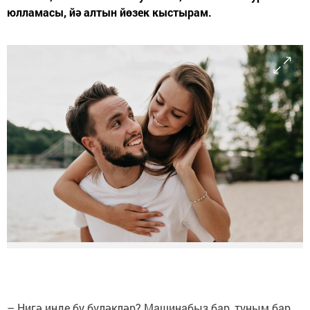
юлламасы, йә алтын йөзек кыстырам.
– Нигә инде бу бүләкләр? Машинабыз бар, туным бар,