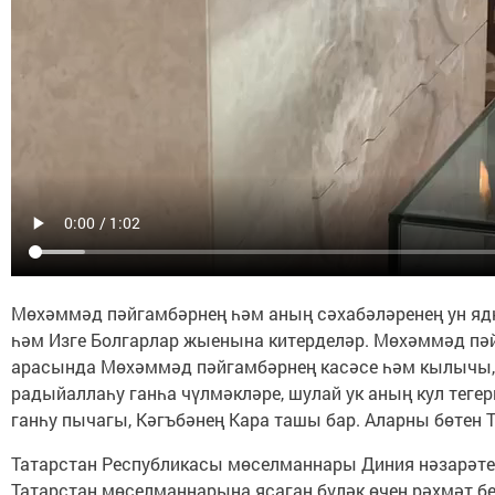
Мөхәммәд пәйгамбәрнең һәм аның сәхабәләренең ун ядка
һәм Изге Болгарлар жыенына китерделәр. Мөхәммәд пәйг
арасында Мөхәммәд пәйгамбәрнең касәсе һәм кылычы, 
радыйаллаһу ганһа чүлмәкләре, шулай ук аның кул теге
ганһу пычагы, Кәгъбәнең Кара ташы бар. Аларны бөтен Т
Татарстан Республикасы мөселманнары Диния нәзарәте 
Татарстан мөселманнарына ясаган бүләк өчен рәхмәт б