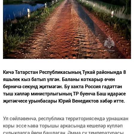
Кичә Татарстан Республикасының Тукай районында 8
яшьлек кыз батып үлгән. Баланы коткарыр өчен
берничә секунд җитмәгән. Бу хакта Россия гадәттән
тыш хәлләр министрлыгының ТР буенча Баш идарәсе
җитәкчесе урынбасары Юрий Венедиктов хәбәр итте.
Ул сөйләвенчә, республика территориясендә урнашкан
коры эссе һава торышы аркасында кешеләр күпләп
сулыкларга йөри башлаган. Әмма су температурасы