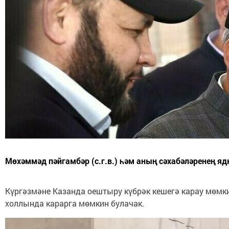
Мөхәммәд пәйгамбәр (с.г.в.) һәм аның сәхабәләренең я
Күргәзмәне Казанда оештыру күбрәк кешегә карау мөмки
холлында карарга мөмкин булачак.