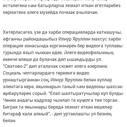
истәлегенә һәм батырларча хезмәт иткән егетләребез
хөрмәтенә әлеге музейда почмак ачылачак.
Хәтерләсәгез, үзе дә хәрби операцияләрдә катнашучы,
әфганчы райондашыбыз Илнур Яруллин махсус хәрби
операция зонасында күргәннәрен бер видеога туплавы
турында язып чыккан идек. Әлеге видеофильмның
икенче өлеше дә булачак дип ышандырды ул.
“Сватово-2” дип аталачак сюжет әлегә әзерләнә.
Социаль челтәрләрдәге төркемгә видео
урнаштырганнан соң, Илнур Яруллин белән күпләр
элемтәгә керә, якыннарын таный һәм видеоны шәхсән
җибәрүләрен сорый. “Елап шалтыратучылар күп булды.
Чөнки андагы кадрлар чынлап та күңелгә тия торган.
Бигрәк тә якыннары биредә хезмәт иткән кешеләр
битараф кала алмый”, - дип уртаклашты ул безнең
белән.