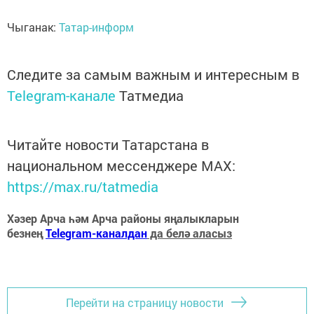
Чыганак:
Татар-информ
Следите за самым важным и интересным в
Telegram-канале
Татмедиа
Читайте новости Татарстана в
национальном мессенджере MАХ:
https://max.ru/tatmedia
Хәзер Арча һәм Арча районы яңалыкларын
безнең
Telegram-каналдан
да белә аласыз
Перейти на страницу новости