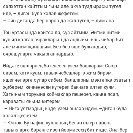
сәяхәттән кайттым гына әле, акча туздырасы түгел
иде, – дигән була хәләл җефетем.
– Син дигәндә бер нәрсә дә жәл түгел, – дим аңа.
Төн уртасында кайтса да, сүз әйтмим. Әйтми-нитми
кунып калган очракларын да аңлыйм. Яшь-чибәр бит
әле минем җанашым. Бер-бер эше булгандыр,
очрашуларга чакырганнардыр.
Өйдәге эшләрнең бөтенесен үзем башкарам. Сыер
савам, көтү куам, тавык-чебешләргә җим бирәм,
яшелчәләргә сулар сибәм, балаларны мәктәпкә озатып
җибәрәм, кечкенәсен күтәреп бакчага илтеп куям.
Хатыным торуына коймаклар пешереп, каһвә ясап,
караваты янына китерәм.
– Нигә уятмадың инде, үзем эшләр идем, –дигән була
хәләл җефетем.
– Юк-юк! Бу нәфис кулларың белән сыер савып,
тавыкларга бәрәңге изеп йөрмәссең бит инде. Әнә, бер