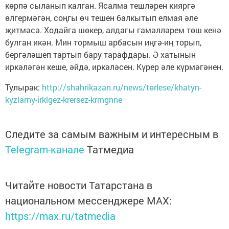
көрпә сыланып калган. Ясалма тешләрен кияргә
өлгермәгән, соңгы өч тешен балкытып елмая әле
җитмәсә. Ходайга шөкер, алдагы гамәлләрем төш кенә
булган икән. Мин тормыш арбасын иңгә-иң торып,
бергәләшеп тартып бару тарафдары. Ә хатынын
иркәләгән кеше, әйдә, иркәләсен. Күрер әле күрмәгәнен.
Тулырак:
http://shahrikazan.ru/news/tөrlese/khatyn-
kyzlarny-irklgez-krersez-krmgnne
Следите за самым важным и интересным в
Telegram-канале
Татмедиа
Читайте новости Татарстана в
национальном мессенджере MАХ:
https://max.ru/tatmedia