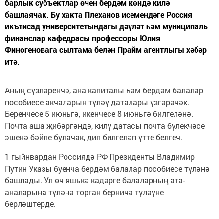
барлык субъектлар өчен бердәм көндә килә
башлаячак. Бу хакта Плеханов исемендәге Россия
икътисад университетындагы дәүләт һәм муниципаль
финанслар кафедрасы профессоры Юлия
Финогеновага сылтама белән Прайм агентлыгы хәбәр
итә.
Аның сүзләренчә, ана капиталы һәм бердәм балалар
пособиесе акчаларын түләү даталары үзгәрәчәк.
Беренчесе 5 июньгә, икенчесе 8 июньгә билгеләнә.
Почта аша җибәргәндә, килү датасы почта бүлекчәсе
эшенә бәйле булачак, дип билгеләп үтте белгеч.
1 гыйнвардан Россиядә РФ Президенты Владимир
Путин Указы буенча бердәм балалар пособиесе түләнә
башлады. Ул өч яшькә кадәрге балаларның ата-
аналарына түләнә торган берничә түләүне
берләштерде.