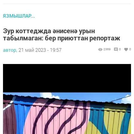
ЯЗМЫШЛАР...
Зур коттеджда әнисенә урын
табылмаган: бер приюттан репортаж
автор,
21 май 2023 - 19:57
2369
0
0