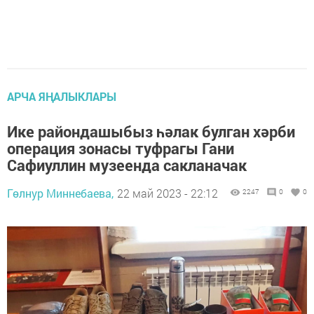
АРЧА ЯҢАЛЫКЛАРЫ
Ике райондашыбыз һәлак булган хәрби
операция зонасы туфрагы Гани
Сафиуллин музеенда сакланачак
Гөлнур Миннебаева,
22 май 2023 - 22:12
2247
0
0