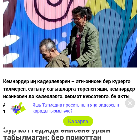
Кемнәрдер иң кадерлеләрен – әти-әнисен бер күрергә
тилмереп, сагыну-сагышларга төренеп яши, кемнәрдер
исәннәрен дә кадерләргә, хөрмәт күрсәтергә, бу якты
дөньяга тудырганнары өчен рәхмәтле булырга да
Яшь Татмедиа проектының яңа видеосын
карадыгызмы әле?
теләми. Кызганыч...
Карарга
Зур коттеджда әнисенә урын
табылмаган: бер приюттан