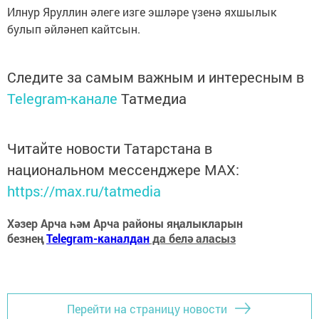
Илнур Яруллин әлеге изге эшләре үзенә яхшылык
булып әйләнеп кайтсын.
Следите за самым важным и интересным в
Telegram-канале
Татмедиа
Читайте новости Татарстана в
национальном мессенджере MАХ:
https://max.ru/tatmedia
Хәзер Арча һәм Арча районы яңалыкларын
безнең
Telegram-каналдан
да белә аласыз
Перейти на страницу новости