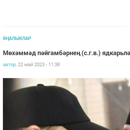
ЯҢАЛЫКЛАР
Мөхәммәд пәйгамбәрнең (с.г.в.) ядкарьл
автор,
22 май 2023 - 11:38