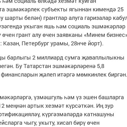
 һәм социаль өлкәдә хезмәт куйган
рта эшмәкәрлек субъекты ягыннан кимендә 25
 шарты белән) грантлар алуга гаризалар кабу
үзәгендә укыган яшь һәм социаль эшмәкәрләр
 өчен грант алу өчен заявканы «Минем бизнес
 Казан, Петербург урамы, 28нче йорт).
нды барлыгы 2 миллиард сумга җаваплылыкны
зегән. Бу Татарстан эшмәкәрләренә 5,8
 финансларын җәлеп итәргә мөмкинлек биргән
мәкәрләргә, үзмәшгуль һәм үз эшен башларга
2 меңнән артык хезмәт күрсәткән. Иң зур
ертификацияләү, күргәзмәләрдә катнашуны
йсларга чыгу, укыту, хисап бирү өчен