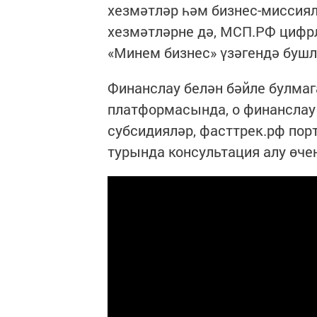
хезмәтләр һәм бизнес-миссия
хезмәтләрне дә, МСП.РФ циф
«Минем бизнес» үзәгендә бушл
Финанслау белән бәйле булма
платформасында, o финанслау
субсидияләр, фасттрек.рф пор
турында консультация алу өчен