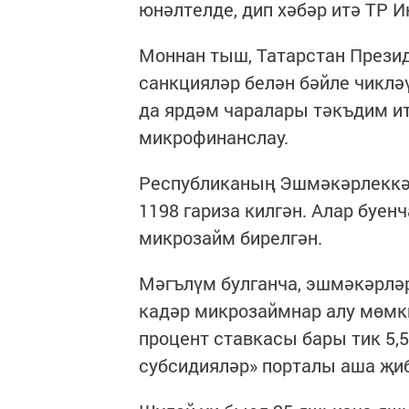
юнәлтелде, дип хәбәр итә ТР 
Моннан тыш, Татарстан Прези
санкцияләр белән бәйле чиклә
да ярдәм чаралары тәкъдим ит
микрофинанслау.
Республиканың Эшмәкәрлеккә
1198 гариза килгән. Алар буе
микрозайм бирелгән.
Мәгълүм булганча, эшмәкәрләр
кадәр микрозаймнар алу мөмк
процент ставкасы бары тик 5,
субсидияләр» порталы аша җиб