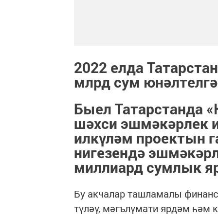
2022 елда Татарстан
млрд сум юнәлтелгә
Быел Татарстанда «
шәхси эшмәкәрлек 
илкүләм проектын г
нигезендә эшмәкәрл
миллиард сумлык яр
Бу акчалар ташламалы финанс
түләү, мәгълүмати ярдәм һәм 