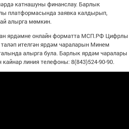
ләрдә катнашуны финанслау. Барлык
рлы платформасында заявка калдырып,
ай алырга мөмкин.
ган ярдәмне онлайн форматта МСП.РФ Цифрлы
 таләп ителгән ярдәм чараларын Минем
талында алырга була. Барлык ярдәм чаралары
 кайнар линия телефоны: 8(843)524-90-90.