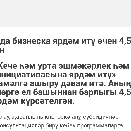
да бизнеска ярдәм итү өчен 4,
н
Кече һәм урта эшмәкәрлек һәм
инициативасына ярдәм итү»
амәлгә ашыру дәвам итә. Аның
әргә ел башыннан барлыгы 4,
дәм күрсәтелгән.
лау, җаваплылыкны өскә алу, субсидияләр
консультацияләр бирү кебек программаларга