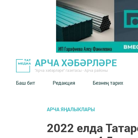
АРЧА ХӘБӘРЛӘРЕ
"Арча хәбәрләре" газетасы - Арча районы
Баш бит
Редакция
Безнең тарих
АРЧА ЯҢАЛЫКЛАРЫ
2022 елда Тата