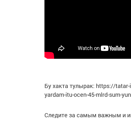
Бу хакта тулырак: https://tatar-
yardam-itu-ocen-45-mlrd-sum-yu
Следите за самым важным и 