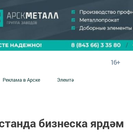
16+
Реклама в Арске
Элемтә
рстанда бизнеска ярдәм