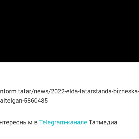
inform.tatar/news/2022-elda-tatarstanda-bizneska
naltelgan-5860485
интересным в
Telegram-канале
Татмедиа