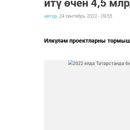
итү өчен 4,5 мл
автор,
24 сентябрь 2022 - 09:55
Илкүләм проектларны тормыш