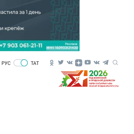
РУС
ТАТ