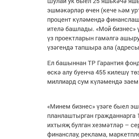
Шулай ук быел 25 яшькәчә яшь
эшмәкәрләр өчен (кече һәм у
процент күләмендә финанслашу
ителә башлады. «Мой бизнес» 
үз проектларын гамәлгә ашыру
үзәгендә тапшыра ала (адресы:
Ел башыннан ТР Гарантия фо
өскә алу буенча 455 килешү тө
миллиард сум күләмендә заем
«Минем бизнес» үзәге быел эш
планлаштырган гражданнарга 1
ихтыяҗ булган хезмәтләр – с
финанслау, реклама, маркетпле