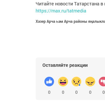
Читайте новости Татарстана 
https://max.ru/tatmedia
Хәзер Арча һәм Арча районы яңалыкл
Оставляйте реакции
0
0
0
0
0