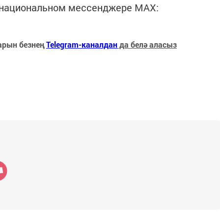
в национальном мессенджере MАХ:
арын безнең
Telegram-каналдан
да белә аласыз