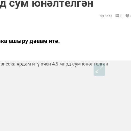
рд сум юнәлтелгән
1115
0
ка ашыру дәвам итә.