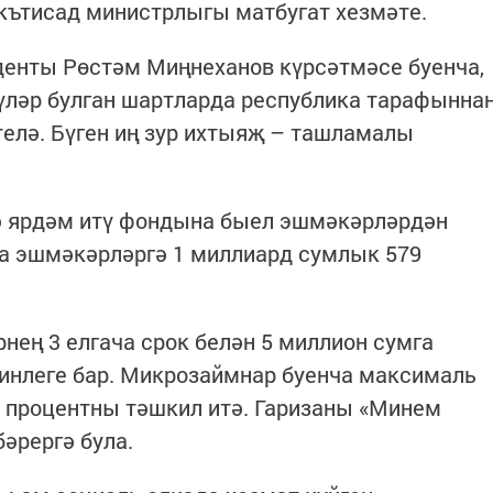
Икътисад министрлыгы матбугат хезмәте.
денты Рөстәм Миңнеханов күрсәтмәсе буенча,
үләр булган шартларда республика тарафынна
елә. Бүген иң зур ихтыяҗ – ташламалы
 ярдәм итү фондына быел эшмәкәрләрдән
нча эшмәкәрләргә 1 миллиард сумлык 579
нең 3 елгача срок белән 5 миллион сумга
инлеге бар. Микрозаймнар буенча максималь
5 процентны тәшкил итә. Гаризаны «Минем
әрергә була.