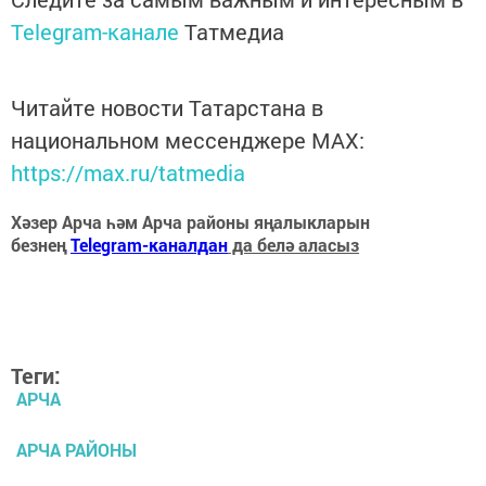
Telegram-канале
Татмедиа
Читайте новости Татарстана в
национальном мессенджере MАХ:
https://max.ru/tatmedia
Хәзер Арча һәм Арча районы яңалыкларын
безнең
Telegram-каналдан
да белә аласыз
Теги:
АРЧА
АРЧА РАЙОНЫ