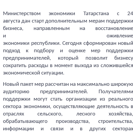
Министерством экономики Татарстана с 2
августа дан старт дополнительным мерам поддержк
бизнеса, направленным на восстановлени
и оживлени
экономики республики. Сегодня сформирован новы
подход к подбору и оценке мер поддержк
предпринимателей, который позволит бизнес
сократить расходы в момент выхода из сложившейс
экономической ситуации.
Новый пакет мер рассчитан на максимально широку
аудиторию предпринимателей. Получателям
поддержки могут стать организации из реальног
сектора экономики, осуществляющие деятельность 
отраслях сельского, лесного хозяйства
обрабатывающего производства, строительства
информации и связи и в других сектора