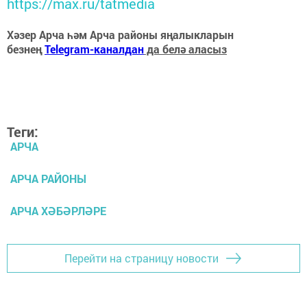
https://max.ru/tatmedia
Хәзер Арча һәм Арча районы яңалыкларын
безнең
Telegram-каналдан
да белә аласыз
Теги:
АРЧА
АРЧА РАЙОНЫ
АРЧА ХӘБӘРЛӘРЕ
Перейти на страницу новости