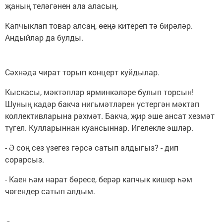
җаның теләгәнен ала аласың.
Капчыклап товар алсаң, өеңә китереп тә бирәләр.
Андыйлар да булды.
Сәхнәдә чират торып концерт куйдылар.
Кыскасы, мәктәпләр ярминкәләре булып торсын!
Шуның кадәр бакча нигьмәтләрен үстергән мәктәп
коллективларына рәхмәт. Бакча, җир эше ансат хезмәт
түгел. Кулларыннан куансыннар. Игелекле эшләр.
- Ә соң сез үзегез гәрсә сатып алдыгыз? - дип
сорарсыз.
- Каен һәм нарат бөресе, берәр капчык кишер һәм
чөгендер сатып алдым.