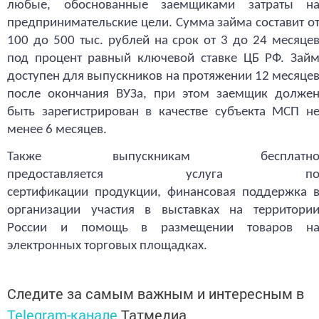
любые, обоснованные заемщиками затраты н
предпринимательские цели. Сумма займа составит о
100 до 500 тыс. рублей на срок от 3 до 24 месяце
под процент равный ключевой ставке ЦБ РФ. Зай
доступен для выпускников на протяжении 12 месяце
после окончания ВУЗа, при этом заемщик долже
быть зарегистрирован в качестве субъекта МСП н
менее 6 месяцев.
Также выпускникам бесплатн
предоставляется услуга п
сертификации продукции, финансовая поддержка 
организации участия в выставках на территори
России и помощь в размещении товаров н
электронных торговых площадках.
Следите за самым важным и интересным в
Telegram-канале
Татмедиа