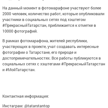
На данный момент в фотомарафоне участвуют более
2000 человек, количество работ, которые опубликовали
участники в социальных сетях под хэштегом
#ПрекрасныйТатарстан, приближается к отметке в
10000 фотографий.
В рамках фотомарафона, жителей республики,
участвующих в проекте, учат создавать интересные
фотографии о Татарстане, его природе и
достопримечательностях. Все работы публикуются в
социальных сетях с хэштегами #ПрекрасныйТатарстан
и #МойТатарстан.
Контактная информация:
Инстаграм: @tatarstantop