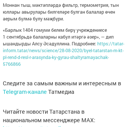
Моннан тыш, мәктәпләрдә фильтр, термометрия, тын
юллары авырулары билгеләре булган балалар өчен
аерым бүлмә булу мәҗбүри.
«Барлык 1404 гомуми белем бирү учреждениесе
1 сентябрьдә балаларны кабул итәргә әзер», — дип
ышандырды Алсу Әсәдуллина. Подробнее:
https://tatar-
inform.tatar/news/science/28-08-2020/byel-tatarstan-m-kt-
pl-rend-d-resl-r-arasynda-ky-gyrau-shaltyramayachak-
5766866
Следите за самым важным и интересным в
Telegram-канале
Татмедиа
Читайте новости Татарстана в
национальном мессенджере MАХ: