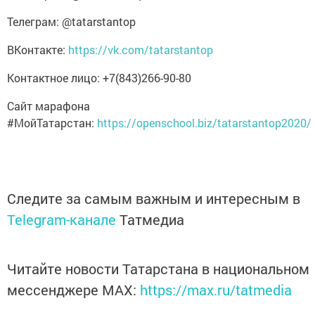
Телеграм: @tatarstantop
ВКонтакте:
https://vk.com/tatarstantop
Контактное лицо: +7(843)266-90-80
Сайт марафона
#МойТатарстан:
https://openschool.biz/tatarstantop2020/
Следите за самым важным и интересным в
Telegram-канале
Татмедиа
Читайте новости Татарстана в национальном
мессенджере MАХ:
https://max.ru/tatmedia