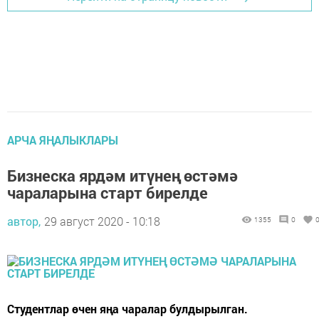
АРЧА ЯҢАЛЫКЛАРЫ
Бизнеска ярдәм итүнең өстәмә
чараларына старт бирелде
автор,
29 август 2020 - 10:18
1355
0
Студентлар өчен яңа чаралар булдырылган.