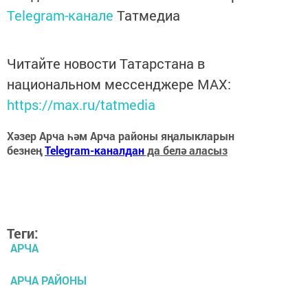
Telegram-канале
Татмедиа
Читайте новости Татарстана в
национальном мессенджере MАХ:
https://max.ru/tatmedia
Хәзер Арча һәм Арча районы яңалыкларын
безнең
Telegram-каналдан
да белә аласыз
Теги:
АРЧА
АРЧА РАЙОНЫ