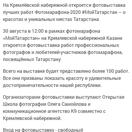
На Кремлёвской набережной откроется фотовыставка
лучших работ Фотомарафона-2020 #МойТатарстан – о
красотах и уникальных местах Татарстана
30 августа в 12:00 в рамках фотомарафона
«МойТатарстан» на Кремлевской набережной Казани
откроется фотовыставка работ профессиональных
фотографов и любителей-участников фотомарафона,
посвящённых Татарстану.
Всего на выставке будет представлено более 100 работ.
Все они призваны показать красоту и удивительные
достопримечательности нашей республики.
Организаторами фотовыставки выступают Открытая
Школа фотографии Олега Самойлова и
коммуникационное агентство К9 совместно с
Кремлевской набережной.
Вход на фотовыставку - свободный