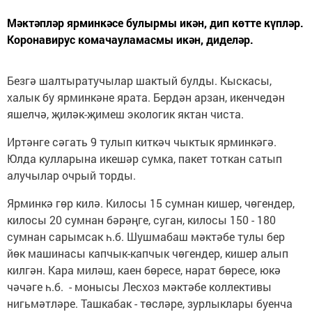
Мәктәпләр ярминкәсе булырмы икән, дип көтте күпләр.
Коронавирус комачауламасмы икән, диделәр.
Безгә шалтыратучылар шактый булды. Кыскасы,
халык бу ярминкәне ярата. Бердән арзан, икенчедән
яшелчә, җиләк-җимеш экологик яктан чиста.
Иртәнге сәгать 9 тулып киткәч чыктык ярминкәгә.
Юлда кулларына икешәр сумка, пакет тоткан сатып
алучылар очрый торды.
Ярминкә гөр килә. Килосы 15 сумнан кишер, чөгендер,
килосы 20 сумнан бәрәңге, суган, килосы 150 - 180
сумнан сарымсак һ.б. Шушмабаш мәктәбе тулы бер
йөк машинасы капчык-капчык чөгендер, кишер алып
килгән. Кара миләш, каен бөресе, нарат бөресе, юкә
чәчәге һ.б. - монысы Лесхоз мәктәбе коллективы
нигьмәтләре. Ташкабак - төсләре, зурлыклары буенча