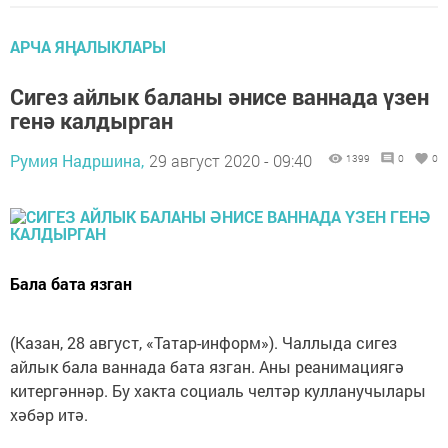
АРЧА ЯҢАЛЫКЛАРЫ
Сигез айлык баланы әнисе ваннада үзен
генә калдырган
Румия Надршина,
29 август 2020 - 09:40
1399
0
0
Бала бата язган
(Казан, 28 август, «Татар-информ»). Чаллыда сигез
айлык бала ваннада бата язган. Аны реанимациягә
китергәннәр. Бу хакта социаль челтәр кулланучылары
хәбәр итә.