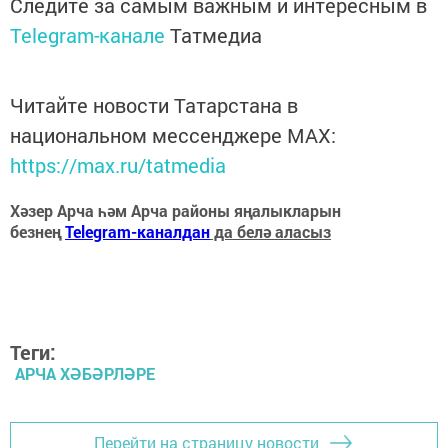
Следите за самым важным и интересным в
Telegram-канале
Татмедиа
Читайте новости Татарстана в
национальном мессенджере MАХ:
https://max.ru/tatmedia
Хәзер Арча һәм Арча районы яңалыкларын
безнең
Telegram-каналдан
да белә аласыз
Теги:
АРЧА ХӘБӘРЛӘРЕ
Перейти на страницу новости