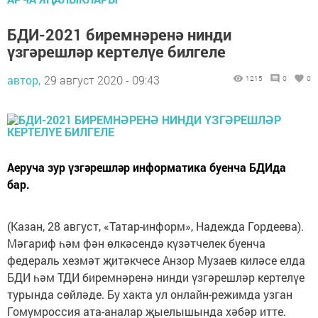
БДИ-2021 биремнәренә нинди
үзгәрешләр кертелүе билгеле
автор,
29 август 2020 - 09:43
1215
0
0
Аеруча зур үзгәрешләр информатика буенча БДИда
бар.
(Казан, 28 август, «Татар-информ», Надежда Гордеева).
Мәгариф һәм фән өлкәсендә күзәтчелек буенча
федераль хезмәт җитәкчесе Анзор Музаев киләсе елда
БДИ һәм ТДИ биремнәренә нинди үзгәрешләр кертелүе
турында сөйләде. Бу хакта ул онлайн-режимда узган
Гомумроссия ата-аналар җыелышында хәбәр итте.