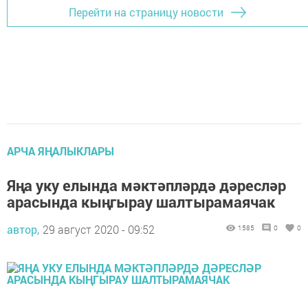
Перейти на страницу новости
АРЧА ЯҢАЛЫКЛАРЫ
Яңа уку елында мәктәпләрдә дәресләр
арасында кыңгырау шалтырамаячак
автор,
29 август 2020 - 09:52
1585
0
0