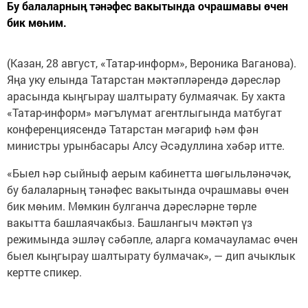
Бу балаларның тәнәфес вакытында очрашмавы өчен
бик мөһим.
(Казан, 28 август, «Татар-информ», Вероника Ваганова).
Яңа уку елында Татарстан мәктәпләрендә дәресләр
арасында кыңгырау шалтырату булмаячак. Бу хакта
«Татар-информ» мәгълүмат агентлыгында матбугат
конференциясендә Татарстан мәгариф һәм фән
министры урынбасары Алсу Әсәдуллина хәбәр итте.
«Быел һәр сыйныф аерым кабинетта шөгыльләнәчәк,
бу балаларның тәнәфес вакытында очрашмавы өчен
бик мөһим. Мөмкин булганча дәресләрне төрле
вакытта башлаячакбыз. Башлангыч мәктәп үз
режимында эшләү сәбәпле, аларга комачауламас өчен
быел кыңгырау шалтырату булмачак», — дип ачыклык
кертте спикер.