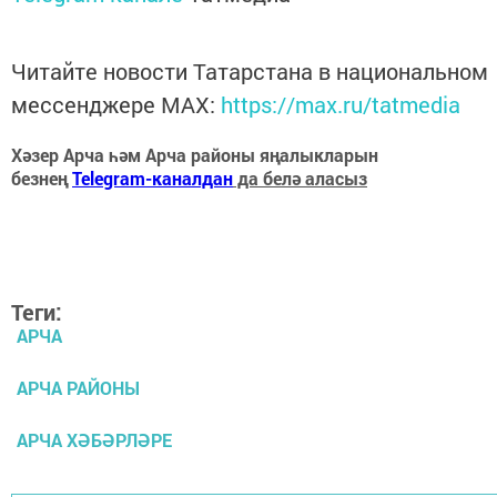
Читайте новости Татарстана в национальном
мессенджере MАХ:
https://max.ru/tatmedia
Хәзер Арча һәм Арча районы яңалыкларын
безнең
Telegram-каналдан
да белә аласыз
Теги:
АРЧА
АРЧА РАЙОНЫ
АРЧА ХӘБӘРЛӘРЕ