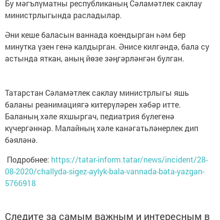
Бу мәгълүматны республиканың Сәламәтлек саклау
министрлыгында расладылар.
Әни кеше баласын ваннада коендырган һәм бер
минутка үзен генә калдырган. Әнисе килгәндә, бала су
астында яткан, аның йөзе зәңгәрләнгән булган.
Татарстан Сәламәтлек саклау министрлыгы яшь
баланы реанимациягә китерүләрен хәбәр итте.
Баланың хәле яхшыргач, педиатрия бүлегенә
күчергәннәр. Малайның хәле канәгатьләнерлек дип
бәяләнә.
Подробнее:
https://tatar-inform.tatar/news/incident/28-
08-2020/challyda-sigez-aylyk-bala-vannada-bata-yazgan-
5766918
Следите за самым важным и интересным в