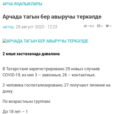
АРЧА ЯҢАЛЫКЛАРЫ
Арчада тагын бер авыручы теркәлде
автор,
29 август 2020 - 12:23
1803
0
0
2 кеше хастаханәдә дәвалана
В Татарстане зарегистрировано 29 новых случаев
COVID-19, из них 3 – завозные, 26 – контактные.
2 человека госпитализировано, 27 получают лечение на
дому.
По возрастным группам:
До 18 лет – 1