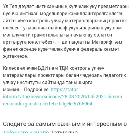
Ул Төп дәүләт имтиханының күпчелек уку предметлары
буенча имтихан модельләре камилләштерелгәнлеген
әйтте. «Без контроль-үлчәү материалларының практик
өлешен тугызынчы сыйныф укучыларының уку һәм
мәгълүмати грамоталылыгын ачыклау сәләтен
арттыруга юнәлтәбез», — дип аңлатты Мәгариф һәм
фән өлкәсендә күзәтчелек буенча федераль хезмәт
җитәкчесе.
Киләсе ел өчен БДИ һәм ТДИ контроль үлчәү
материаллары проектлары белән Федераль педагогик
үлчәү институты сайтында танышырга
мөмкин. Подробнее:
https://tatar-
inform.tatar/news/science/28-08-2020/bdi-2021-biremn-
ren-nindi-zg-reshl-r-kertel-e-bilgele-5766964
Следите за самым важным и интересным в
Telegram-канале
Татмедиа