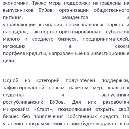
экономики. Также меры поддержки направлены н
выпускников ВУЗов, организации общественног
питания, резидентов 
управляющие компании промышленных парков 
площадок, экспортно-ориентированных субъекто
малого и среднего бизнеса, предпринимателей
имеющих в свое
портфеле кредиты, направленные на инвестиционны
цели.
Одной из категорий получателей поддержки
зафиксированной новым пакетом мер, являютс
студенты и выпускник
республиканских ВУЗов. Для них разработа
микрозайм «Старт», позволяющий открыть сво
бизнес без привлечения собственных средств. П
условию программы микрозайм будет выдаваться н