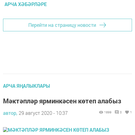
АРЧА ХӘБӘРЛӘРЕ
Перейти на страницу новости
АРЧА ЯҢАЛЫКЛАРЫ
Мәктәпләр ярминкәсен көтеп алабыз
автор,
29 август 2020 - 10:37
1899
0
1