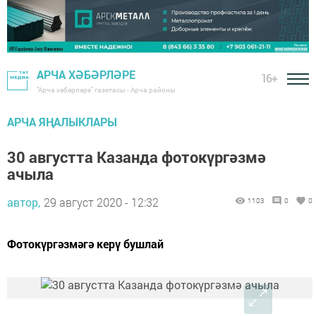
АРЧА ХӘБӘРЛӘРЕ
16+
"Арча хәбәрләре" газетасы - Арча районы
АРЧА ЯҢАЛЫКЛАРЫ
30 августта Казанда фотокүргәзмә
ачыла
автор,
29 август 2020 - 12:32
1103
0
0
Фотокүргәзмәгә керү бушлай