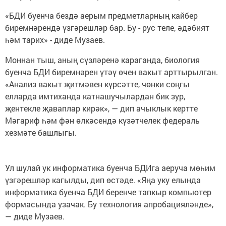
«БДИ буенча бездә аерым предметларның кайбер
биремнәрендә үзгәрешләр бар. Бу - рус теле, әдәбият
һәм тарих» - диде Музаев.
Моннан тыш, аның сүзләренә караганда, биология
буенча БДИ биремнәрен үтәү өчен вакыт арттырылган.
«Анализ вакыт җитмәвен күрсәтте, чөнки соңгы
елларда имтиханда катнашучылардан бик зур,
җентекле җаваплар кирәк», — дип ачыклык кертте
Мәгариф һәм фән өлкәсендә күзәтчелек федераль
хезмәте башлыгы.
Ул шулай ук информатика буенча БДИга аеруча мөһим
үзгәрешләр кагылды, дип өстәде. «Яңа уку елында
информатика буенча БДИ беренче тапкыр компьютер
формасында узачак. Бу технология апробацияләнде»,
— диде Музаев.