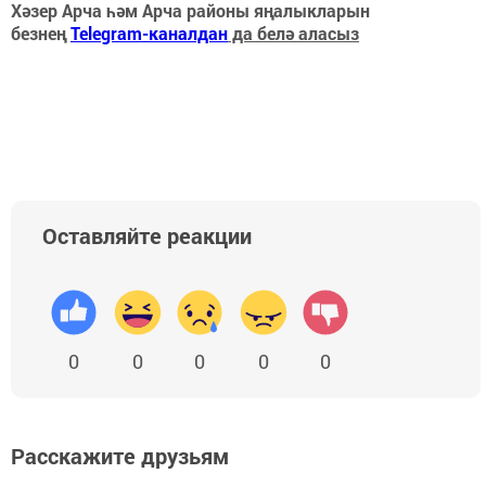
Хәзер Арча һәм Арча районы яңалыкларын
безнең
Telegram-каналдан
да белә аласыз
Оставляйте реакции
0
0
0
0
0
Расскажите друзьям