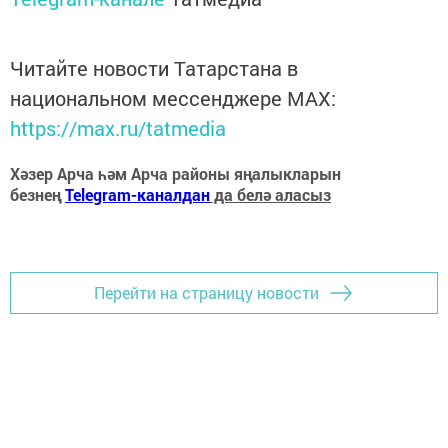
Читайте новости Татарстана в
национальном мессенджере MАХ:
https://max.ru/tatmedia
Хәзер Арча һәм Арча районы яңалыкларын
безнең
Telegram-каналдан
да белә аласыз
Перейти на страницу новости