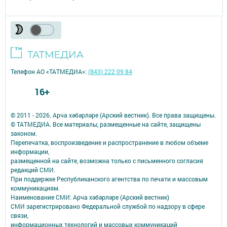
Телефон АО «ТАТМЕДИА»:
(843) 222 09 84
16+
© 2011 - 2026. Арча хәбәрләре (Арский вестник). Все права защищены.
© ТАТМЕДИА. Все материалы, размещенные на сайте, защищены
законом.
Перепечатка, воспроизведение и распространение в любом объеме
информации,
размещенной на сайте, возможна только с письменного согласия
редакций СМИ.
При поддержке Республиканского агентства по печати и массовым
коммуникациям.
Наименование СМИ: Арча хәбәрләре (Арский вестник)
СМИ зарегистрировано Федеральной службой по надзору в сфере
связи,
информационных технологий и массовых коммуникаций