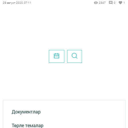
29 август 2020, 07:11
2347
0
1
Документлар
Төрле темалар