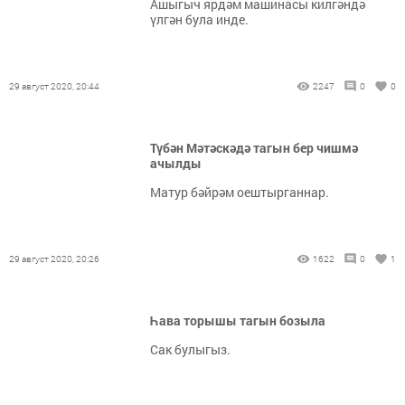
Ашыгыч ярдәм машинасы килгәндә
үлгән була инде.
29 август 2020, 20:44
2247
0
0
Түбән Мәтәскәдә тагын бер чишмә
ачылды
Матур бәйрәм оештырганнар.
29 август 2020, 20:26
1622
0
1
Һава торышы тагын бозыла
Сак булыгыз.