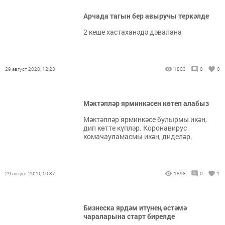
Арчада тагын бер авыручы теркәлде
2 кеше хастаханәдә дәвалана
29 август 2020, 12:23
1803
0
0
Мәктәпләр ярминкәсен көтеп алабыз
Мәктәпләр ярминкәсе булырмы икән,
дип көтте күпләр. Коронавирус
комачауламасмы икән, диделәр.
29 август 2020, 10:37
1898
0
1
Бизнеска ярдәм итүнең өстәмә
чараларына старт бирелде