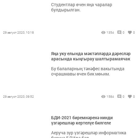
Студентлар өчен яңа чаралар
булдырылган.
29 август 2020, 10:18
1354
0
0
Яңа уку елында мәктәпләрдә дәресләр
арасында кыңгырау шалтырамаячак
Бу балаларның тәнәфес вакытында
очрашмавы өчен бик мөһим.
29 август 2020, 09:52
1584
0
0
БДИ-2021 биремнәренә нинди
үзгәрешләр кертелүе билгеле
Аеруча зур үзгәрешләр информатика
буенча БДИда бар.