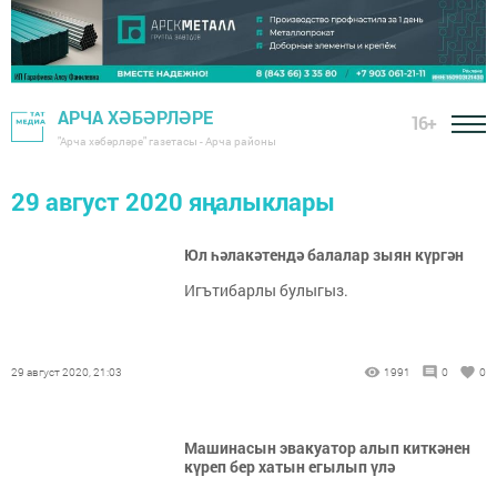
АРЧА ХӘБӘРЛӘРЕ
16+
"Арча хәбәрләре" газетасы - Арча районы
29 август 2020 яңалыклары
Юл һәлакәтендә балалар зыян күргән
Игътибарлы булыгыз.
29 август 2020, 21:03
1991
0
0
Машинасын эвакуатор алып киткәнен
күреп бер хатын егылып үлә