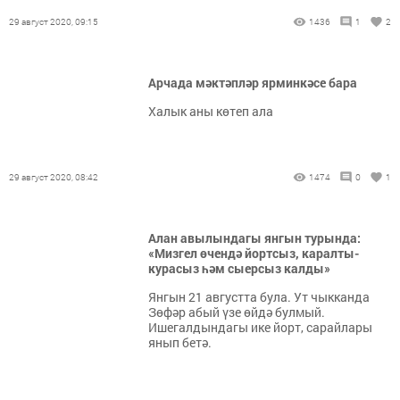
29 август 2020, 09:15
1436
1
2
Арчада мәктәпләр ярминкәсе бара
Халык аны көтеп ала
29 август 2020, 08:42
1474
0
1
Алан авылындагы янгын турында:
«Мизгел өчендә йортсыз, каралты-
курасыз һәм сыерсыз калды»
Янгын 21 августта була. Ут чыкканда
Зөфәр абый үзе өйдә булмый.
Ишегалдындагы ике йорт, сарайлары
янып бетә.