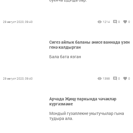
29 август 2020, 09:43
1214
0
0
Сигез айлык баланы әнисе ваннада үзен
генә калдырган
Бала бата язган
29 август 2020, 09:40
1398
0
0
Арчада Җиңү паркында чәчәкләр
күргәзмәме
Мондый гүзәллекне укытучылар гына
тудыра ала.