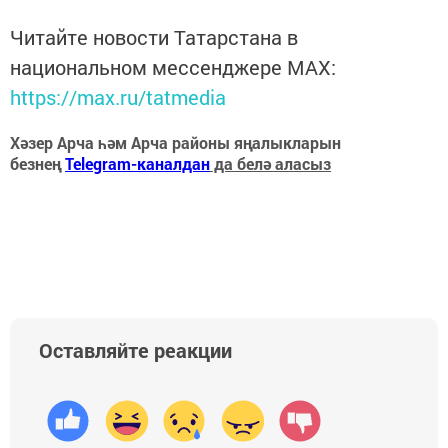
Читайте новости Татарстана в
национальном мессенджере MАХ:
https://max.ru/tatmedia
Хәзер Арча һәм Арча районы яңалыкларын
безнең
Telegram-каналдан
да белә аласыз
Оставляйте реакции