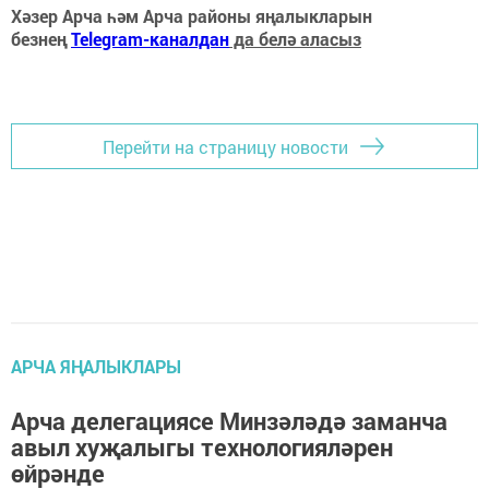
Хәзер Арча һәм Арча районы яңалыкларын
безнең
Telegram-каналдан
да белә аласыз
Перейти на страницу новости
АРЧА ЯҢАЛЫКЛАРЫ
Арча делегациясе Минзәләдә заманча
авыл хуҗалыгы технологияләрен
өйрәнде