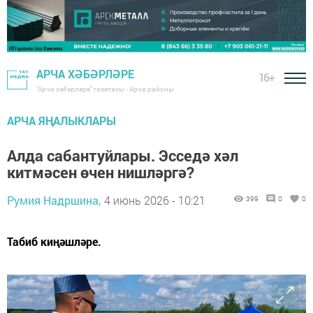
АРЧА ХӘБӘРЛӘРЕ
16+
"Арча хәбәрләре" газетасы - Арча районы
АРЧА ЯҢАЛЫКЛАРЫ
Алда сабантуйлары. Эсседә хәл
китмәсен өчен нишләргә?
Румия Надршина,
4 июнь 2026 - 10:21
399
0
0
Табиб киңәшләре.