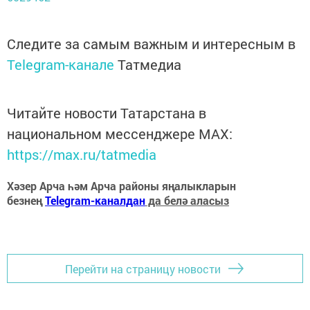
Следите за самым важным и интересным в
Telegram-канале
Татмедиа
Читайте новости Татарстана в
национальном мессенджере MАХ:
https://max.ru/tatmedia
Хәзер Арча һәм Арча районы яңалыкларын
безнең
Telegram-каналдан
да белә аласыз
Перейти на страницу новости