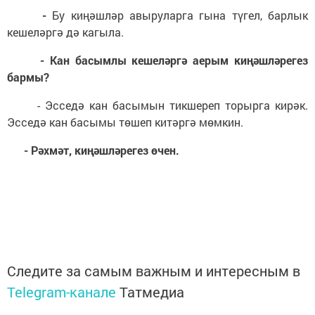
-
Бу киңәшләр авыруларга гына түгел, барлык
кешеләргә дә кагыла.
- Кан басымлы кешеләргә аерым киңәшләрегез
бармы?
- Эсседә кан басымын тикшереп торырга кирәк.
Эсседә кан басымы төшеп китәргә мөмкин.
- Рәхмәт, киңәшләрегез өчен.
Следите за самым важным и интересным в
Telegram-канале
Татмедиа