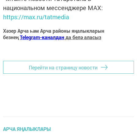
национальном мессенджере MАХ:
https://max.ru/tatmedia
Хәзер Арча һәм Арча районы яңалыкларын
безнең
Telegram-каналдан
да белә аласыз
Перейти на страницу новости
АРЧА ЯҢАЛЫКЛАРЫ