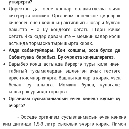
үткәрергә?
Дөрестән дә, эссе көннәр сәламәтлеккә зыян
китерергә мөмкин. Организм эсселекне җиңелрәк
кичерсен өчен кояшның активлыгы югары булган
вакытта – ә бу көндезге сәгать 11дән кичке
сәгать 4кә кадәр дәвам итә – мөмкин кадәр кояш
астында тормаска тырышырга кирәк.
Алда сабантуйлары. Көн кояшлы, эссе булса да
Сабантуена барабыз. Бу очракта киңәшләрегез.
Барыбер кояш астында йөрергә туры килә икән,
табигый тукымалардан эшләнгән ачык төстәге
иркен киемнәр кияргә, башны капларга кирәк. үзең
белән су алырга. Мөмкин булса, күләгәле,
ышыграк урында торырга.
Организм сусызланмасын өчен көненә күпме су
эчәргә?
-
Эсседә организм сусызланмасын өчен көненә
ким дигәндә 1,5-3 литр сыеклык эчәргә кирәк. Лимон