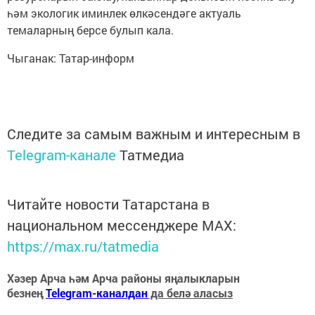
һәм экологик иминлек өлкәсендәге актуаль
темаларның берсе булып кала.
Чыганак: Татар-информ
Следите за самым важным и интересным в
Telegram-канале
Татмедиа
Читайте новости Татарстана в
национальном мессенджере MАХ:
https://max.ru/tatmedia
Хәзер Арча һәм Арча районы яңалыкларын
безнең
Telegram-каналдан
да белә аласыз