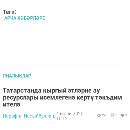
Теги:
АРЧА ХӘБӘРЛӘРЕ
ЯҢАЛЫКЛАР
Татарстанда кыргый этләрне ау
ресурслары исемлегенә кертү тәкъдим
ителә
4 июнь 2026 -
Исрафил Насыйбуллин,
246
0
0
10:12