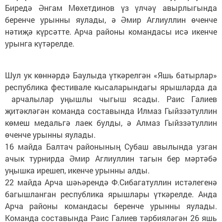
Биредә Әнгам Мөхетдинов үз үлчәү авырлыгында
беренче урынны яулады, ә Әмир Аглиуллин өченче
нәтиҗә күрсәтте. Арча районы командасы исә икенче
урынга күтәрелде.
Шул ук көннәрдә Баулыда үткәрелгән «Яшь батырлар»
республика фестивале кысаларындагы ярышларда да
арчалылар уңышлы чыгыш ясады. Раис Галиев
җитәкләгән команда составында Илмаз Гыйззәтуллин
көмеш медальгә лаек булды, ә Алмаз Гыйззәтуллин
өченче урынны яулады.
16 майда Балтач районының Субаш авылында узган
ачык турнирда Әмир Аглиуллин тагын бер мәртәбә
уңышка ирешеп, икенче урынны алды.
22 майда Арча шәһәрендә Ф.Сибагатуллин истәлегенә
багышланган республика ярышлары үткәрелде. Анда
Арча районы командасы беренче урынны яулады.
Команда составында Раис Галиев тәрбияләгән 26 яшь