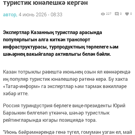
туристик юнәлешкә кергән
автор,
4 июнь 2026 - 08:33
227
0
0
Экспертлар Казанның туристлар арасында
популярлыгын алга киткән транспорт
инфраструктурасы, турпродуктның төрлелеге һәм
шәһәрнең вакыйгалар активлыгы белән бәйли.
Казан тотрыклы рәвештә июньнең озын ял көннәрендә
иң популяр туристик юнәлешләр рәтенә керә. Бу хакта
«Татар-информ» га экспертлар һәм тармак вәкилләре
хәбәр итте.
Россия туриндустрия берлеге вице-президенты Юрий
Барзыкин билгеләп үткәнчә, шәһәр туристлык
рейтингларында югары позициядә тора.
"Июнь бәйрәмнәрендә генә түгел, гомумән узган ел, май