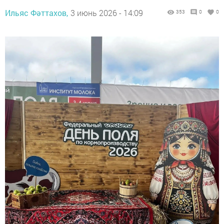
Ильяс Фәттахов,
3 июнь 2026 - 14:09
353
0
0