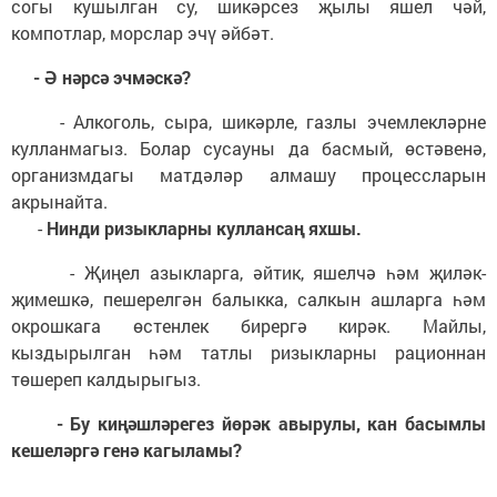
согы кушылган су, шикәрсез җылы яшел чәй,
компотлар, морслар эчү әйбәт.
- Ә нәрсә эчмәскә?
- Алкоголь, сыра, шикәрле, газлы эчемлекләрне
кулланмагыз. Болар сусауны да басмый, өстәвенә,
организмдагы матдәләр алмашу процессларын
акрынайта.
-
Нинди ризыкларны куллансаң яхшы.
- Җиңел азыкларга, әйтик, яшелчә һәм җиләк-
җимешкә, пешерелгән балыкка, салкын ашларга һәм
окрошкага өстенлек бирергә кирәк. Майлы,
кыздырылган һәм татлы ризыкларны рационнан
төшереп калдырыгыз.
- Бу киңәшләрегез йөрәк авырулы, кан басымлы
кешеләргә генә кагыламы?