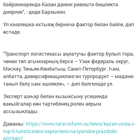
бәйрәмнәрендә Казан даими рәвештә бишлектә
диярлек", - диде Барзыкин.
Ул юнәлешкә ихтыяҗ берничә фактор белән бәйле, дип
өстәде.
"Транспорт логистикасы аңлатучы фактор булып тора,
чөнки төп агымнарның берсе – Үзәк федераль округ,
Мәскәү, Төньяк-Көнбатыш, Санкт-Петербург. Һәм,
әлбәттә, диверсификацияләнгән турпродукт – мәдәни-
танып белү һәм эшлекле», – дип билгеләде ул.
Эксперт шәһәр белән кызыксыну үсешендә
вакыйгалар көн тәртибенең ролен аерым
ассызыклады.
Дәвамы:
https://www.tatar-inform.ru/news/kazan-vosla-v-
top-5-turisticeskix-napravlenii-na-iyunskie-prazdniki-
6029462