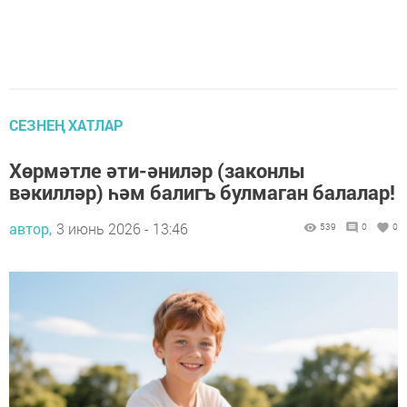
СЕЗНЕҢ ХАТЛАР
Хөрмәтле әти-әниләр (законлы
вәкилләр) һәм балигъ булмаган балалар!
автор,
3 июнь 2026 - 13:46
539
0
0