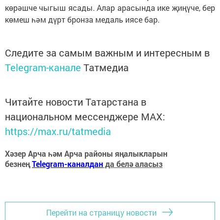
көрәшче чыгыш ясады. Алар арасында ике җиңүче, бер
көмеш һәм дүрт бронза медаль иясе бар.
Следите за самым важным и интересным в
Telegram-канале
Татмедиа
Читайте новости Татарстана в
национальном мессенджере MАХ:
https://max.ru/tatmedia
Хәзер Арча һәм Арча районы яңалыкларын
безнең
Telegram-каналдан
да белә аласыз
Перейти на страницу новости