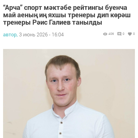
“Арча” спорт мәктәбе рейтингы буенча
май аеның иң яхшы тренеры дип көрәш
тренеры Рәис Галиев танылды
автор,
3 июнь 2026 - 16:04
406
0
0