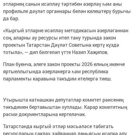
этләрнең санын исәпләү тәртибен әзерләү һәм аны
профильле дәүләт органнары белән килештерү бурычы
да бар.
«Кыргый этләрне исәпләү методикасын әзерләгәннән
соң, аларны ау ресурсы итеп тану турында закон
проектын Татарстан Дәүләт Советына кертү күздә
тотыла», — дип билгеләп үтте Назип Хаҗипов.
План буенча, әлеге закон проекты 2026 елның икенче
яртыеллыгында әзерләнергә һәм республика
парламенты каравына тәкъдим ителергә тиеш.
Утырышта катнашкан депутатлар комитет рәисенең
тәкъдимен бертавыштан хуплады. Карар комитетның
рәсми документларына кертеләчәк.
Татарстанда кыргый этләр мәсьәләсе табигать
ресурсларын саклау, хайваннар дөньясын исәпкә алу