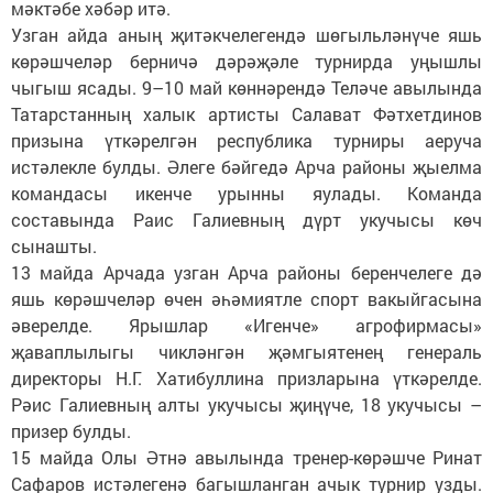
мәктәбе хәбәр итә.
Узган айда аның җитәкчелегендә шөгыльләнүче яшь
көрәшчеләр берничә дәрәҗәле турнирда уңышлы
чыгыш ясады. 9–10 май көннәрендә Теләче авылында
Татарстанның халык артисты Салават Фәтхетдинов
призына үткәрелгән республика турниры аеруча
истәлекле булды. Әлеге бәйгедә Арча районы җыелма
командасы икенче урынны яулады. Команда
составында Раис Галиевның дүрт укучысы көч
сынашты.
13 майда Арчада узган Арча районы беренчелеге дә
яшь көрәшчеләр өчен әһәмиятле спорт вакыйгасына
әверелде. Ярышлар «Игенче» агрофирмасы»
җаваплылыгы чикләнгән җәмгыятенең генераль
директоры Н.Г. Хатибуллина призларына үткәрелде.
Рәис Галиевның алты укучысы җиңүче, 18 укучысы –
призер булды.
15 майда Олы Әтнә авылында тренер-көрәшче Ринат
Сафаров истәлегенә багышланган ачык турнир узды.