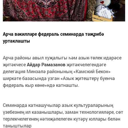
Арча вәкилләре федераль семинарда тәҗрибә
уртаклашты
Арча районы авыл хуҗалыгы һәм азык-төлек идарәсе
җитәкчесе
Айдар Рамазанов
җитәкчелегендәге
делегация Минзәлә районының «Камский Бекон»
ширкәте базасында узган «Азык җитештерү буенча
федераль кыр көне»ндә катнашты.
Семинарда катнашучылар азык культураларының
үзебезнең ил казанышлары, заман технологияләре, сөт
терлекчелегенең нәтиҗәлелеген күтәрү юллары белән
таныштылар