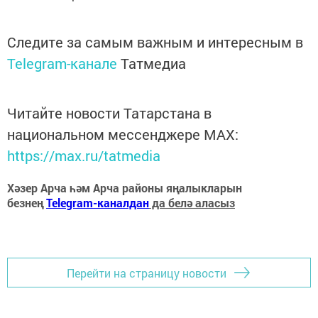
Следите за самым важным и интересным в
Telegram-канале
Татмедиа
Читайте новости Татарстана в
национальном мессенджере MАХ:
https://max.ru/tatmedia
Хәзер Арча һәм Арча районы яңалыкларын
безнең
Telegram-каналдан
да белә аласыз
Перейти на страницу новости