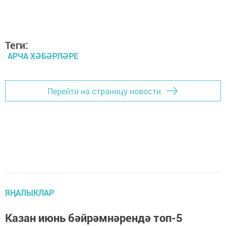
Теги:
АРЧА ХӘБӘРЛӘРЕ
Перейти на страницу новости
ЯҢАЛЫКЛАР
Казан июнь бәйрәмнәрендә топ-5