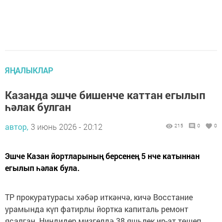
ЯҢАЛЫКЛАР
Казанда эшче бишенче каттан егылып
һәлак булган
автор,
3 июнь 2026 - 20:12
215
0
0
Эшче Казан йортларының берсенең 5 нче катыннан
егылып һәлак була.
ТР прокуратурасы хәбәр иткәнчә, кичә Восстание
урамында күп фатирлы йортка капиталь ремонт
ясалган. Ниндидер мизгелдә 38 яшьлек ир-ат төшеп