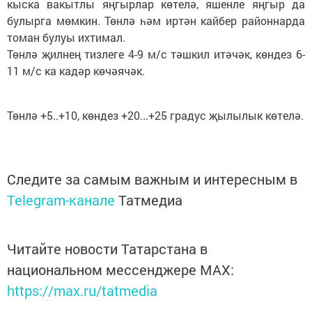
кыска вакытлы яңгырлар көтелә, яшенле яңгыр да
булырга мөмкин. Төнлә һәм иртән кайбер районнарда
томан булуы ихтимал.
Төнлә җилнең тизлеге 4-9 м/с тәшкил итәчәк, көндез 6-
11 м/с ка кадәр көчәячәк.
Төнлә +5..+10, көндез +20...+25 градус җылылык көтелә.
Следите за самым важным и интересным в
Telegram-канале
Татмедиа
Читайте новости Татарстана в
национальном мессенджере MАХ:
https://max.ru/tatmedia