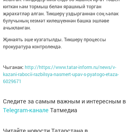
киткән һәм тормыш белән ярашмый торган
җәрәхәтләр алган. Тикшерү уздырганнан соң һәлак
булучының хезмәт килешүеннән башка эшләве
ачыкланган.
Җинаять эше кузгатылды. Тикшерү процессы
прокуратура контролендә.
Чыганак:
http://https://www.tatar-inform.ru/news/v-
kazani-rabocii-razbilsya-nasmert-upav-s-pyatogo-etaza-
6029671
Следите за самым важным и интересным в
Telegram-канале
Татмедиа
Читайте новости Татарстана в