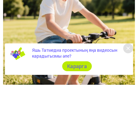
Яшь Татмедиа проектының яңа видеосын
карадыгызмы әле?
Карарга
Шәхси мобильлек чараларын (СИМ) актив куллану
сезоны башлану сәбәпле, электр самокатлары һәм
шуңа охшаш җайланмалардан файдаланучылар өчен
Россиядә юл йөрү кагыйдәләре һәм административ
җаваплылык чаралары гамәлдә булуын искәртәбез.
Юлларда фаҗигаләрне һәм штрафларны булдырмас