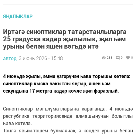
ЯҢАЛЫКЛАР
Иртәгә синоптиклар татарстанлыларга
25 градуска кадәр җылылык, җил һәм
урыны белән яшен вәгъдә итә
автор,
3 июнь 2026 - 15:48
238
0
0
4 июньдә җылы, әмма үзгәрүчән һава торышы көтелә:
синоптиклар кыска вакытлы яңгыр, яшен һәм
секундына 17 метрга кадәр көчле җил фаразлый.
Синоптиклар мәгълүматларына караганда, 4 июньдә
республика территориясендә алмашынучан болытлы
һава көтелә.
Төнлә явым-төшем булмаячак, ә көндез урыны белән