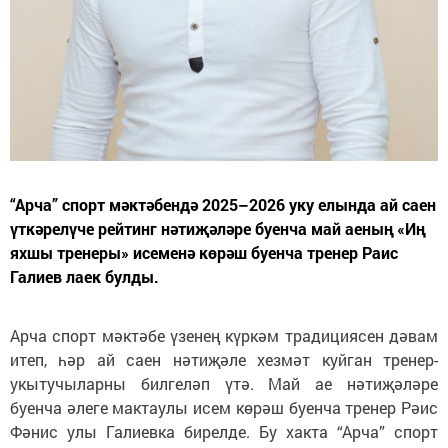
“Арча” спорт мәктәбендә 2025–2026 уку елында ай саен
үткәрелүче рейтинг нәтиҗәләре буенча май аеның «Иң
яхшы тренеры» исеменә көрәш буенча тренер Раис
Галиев лаек булды.
Арча спорт мәктәбе үзенең күркәм традициясен дәвам
итеп, һәр ай саен нәтиҗәле хезмәт куйган тренер-
укытучыларны билгеләп үтә. Май ае нәтиҗәләре
буенча әлеге мактаулы исем көрәш буенча тренер Рәис
Фәнис улы Галиевка бирелде. Бу хакта “Арча” спорт