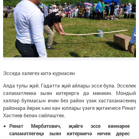
Эсседә хәлегез китә күрмәсен
Алда тулы җәй. Гадәттә җәй айлары эссе була. Эсселек
сәламәтлеккә зыян китерергә дә мөмкин. Мондый
хәлләр булмасын өчен без район үзәк хастаханәсенең
районара йөрәк һәм кан юллары үзәге җитәкчесе Ринат
Хәстиев белән сөйләштек.
Ринат Мирбәтович, җәйге эссе көннәрне
сәламәтлегеңә зыян китермичә ничек дөрес