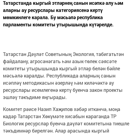
Татарстанда кыргый этләрнең санын исәпкә алу һәм
аларны ау ресурслары категориясенә кертү
мөмкинлеге карала. Бу мәсьәлә республика
парламенты комитеты утырышында күтәрелде.
Татарстан Дәүләт Советының Экология, табигатьтән
файдалану, агросәнәгать һәм азык-төлек сәясәте
комитеты утырышында кыргый этләр белән бәйле
мәсьәлә каралды. Республикада аларның санын
исәпләү методикасын әзерләү һәм киләчәктә ау
ресурслары исемлегенә кертү буенча закон проекты
эшләү тәкъдиме яңгырады.
Комитет рәисе Назип Хаҗипов хәбәр иткәнчә, моңа
кадәр Татарстан Хөкүмәте хисабын караганда ТР
Биологик ресурслар буенча дәүләт комитетына тиешле
тәкъдимнәр бирелгән. Алар арасында кыргый