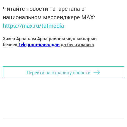
Читайте новости Татарстана в
национальном мессенджере MАХ:
https://max.ru/tatmedia
Хәзер Арча һәм Арча районы яңалыкларын
безнең
Telegram-каналдан
да белә аласыз
Перейти на страницу новости