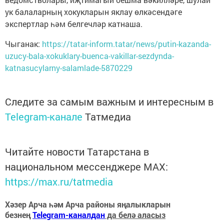
ук балаларның хокукларын яклау өлкәсендәге
экспертлар һәм белгечләр катнаша.
Чыганак:
https://tatar-inform.tatar/news/putin-kazanda-
uzucy-bala-xokuklary-buenca-vakillar-sezdynda-
katnasucylarny-salamlade-5870229
Следите за самым важным и интересным в
Telegram-канале
Татмедиа
Читайте новости Татарстана в
национальном мессенджере MАХ:
https://max.ru/tatmedia
Хәзер Арча һәм Арча районы яңалыкларын
безнең
Telegram-каналдан
да белә аласыз