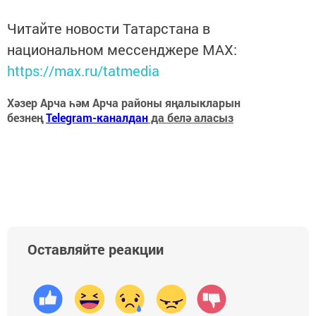
Читайте новости Татарстана в
национальном мессенджере MАХ:
https://max.ru/tatmedia
Хәзер Арча һәм Арча районы яңалыкларын
безнең
Telegram-каналдан
да белә аласыз
Оставляйте реакции