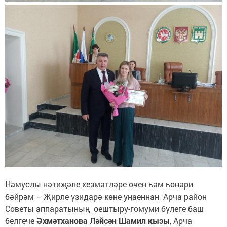
Намуслы нәтиҗәле хезмәтләре өчен һәм һөнәри
бәйрәм – Җирле үзидарә көне уңаеннан Арча район
Советы аппаратының оештыру-гомуми бүлеге баш
белгече
Әхмәтханова Ләйсән Шамил кызы
, Арча