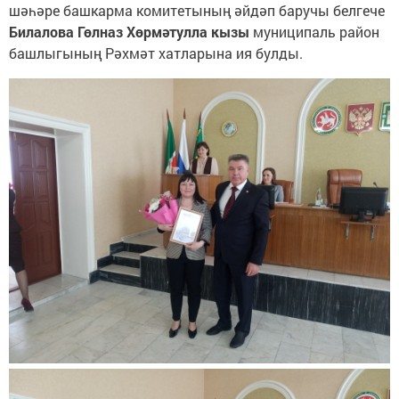
шәһәре башкарма комитетының әйдәп баручы белгече
Билалова Гөлназ Хөрмәтулла кызы
муниципаль район
башлыгының Рәхмәт хатларына ия булды.