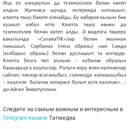
Яңа ел концертын да түземсезлек белән көтеп
алдык. Җитмәсә шунда, лотереяда катнашып,
клипта төшү бәхете елмайды. Бу хәбәрне кызым бик
куанып кабул итте. Клипта төшү көнен дә
түземсезлек белән көтеп алды. Ә видеога төшерү
вакытында «СалаваTIK»лар белән якыннан
танышып, Сәрбиназ (песи образы) һәм Сәидә
(юлбарыс образы) белән дуслашып та өлгерде.
Клипта безгә төп рольне – күбәләк образын
башкарырга куштылар. Рольгә керү өчен күлмәкләр
сайлап, чәчләр ясаганыбыз, съемкада катнашуыбыз
– күңелле балачак хәтирәсе булып истә калачак», –
ди Айгөл Төхвәтуллина.
Следите за самым важным и интересным в
Telegram-канале
Татмедиа