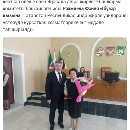
керткән өлеше өчен Яңасала авыл җирлеге башкарма
комитеты баш хисапчысы
Рәхмиева Фәния Әбүзәр
кызына
“Татарстан Республикасында җирле үзидарәне
үстерүдә күрсәткән хезмәтләре өчен“ медале
тапшырылды.