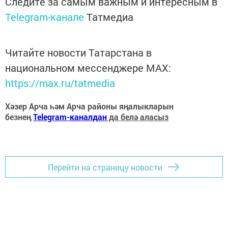
Следите за самым важным и интересным в
Telegram-канале
Татмедиа
Читайте новости Татарстана в
национальном мессенджере MАХ:
https://max.ru/tatmedia
Хәзер Арча һәм Арча районы яңалыкларын
безнең
Telegram-каналдан
да белә аласыз
Перейти на страницу новости