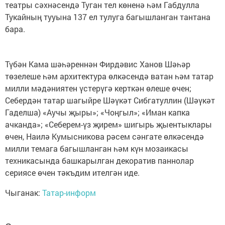
театры сәхнәсендә Туган тел көненә һәм Габдулла
Тукайның тууына 137 ел тулуга багышланган тантана
бара.
Түбән Кама шәһәреннән Фирдәвис Ханов Шәһәр
төзелеше һәм архитектура өлкәсендә ватан һәм татар
милли мәдәниятен үстерүгә керткән өлеше өчен;
Себердән татар шагыйре Шәүкәт Сибгатуллин (Шәүкәт
Гаделша) «Аучы җыры»; «Чоңгыл»; «Иман капка
ачканда»; «Себерем-үз җирем» шигырь җыентыклары
өчен, Наилә Кумысникова рәсем сәнгате өлкәсендә
милли темага багышланган һәм күн мозаикасы
техникасында башкарылган декоратив паннолар
сериясе өчен тәкъдим ителгән иде.
Чыганак:
Татар-информ