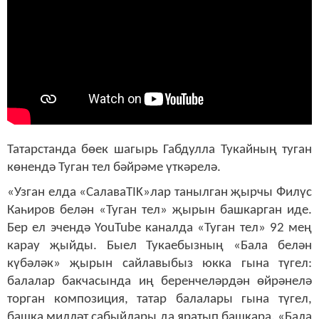
Татарстанда бөек шагырь Габдулла Тукайның туган
көнендә Туган тел бәйрәме үткәрелә.
«Узган елда «СалаваTIK»лар танылган җырчы Филүс
Каһиров белән «Туган тел» җырын башкарган иде.
Бер ел эчендә YouTube каналда «Туган тел» 92 мең
карау җыйды. Быел Тукаебызның «Бала белән
күбәләк» җырын сайлавыбыз юкка гына түгел:
балалар бакчасында иң беренчеләрдән өйрәнелә
торган композиция, татар балалары гына түгел,
башка милләт сабыйлары да яратып башкара. «Бала