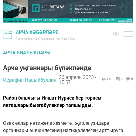
АРЧА ХӘБӘРЛӘРЕ
16+
"Арча хәбәрләре" газетасы - Арча районы
АРЧА ЯҢАЛЫКЛАРЫ
Арча уңганнары бүләкләнде
26 апрель 2023 -
Исрафил Насыйбуллин,
918
0
0
15:57
Район башлыгы Илшат Нуриев бер төркем
якташларыбызгабүләкләр тапшырды.
Озак еллар нәтиҗәле хезмәте, җирле үзидарә
органнары эшчәнлегенең нәтиҗәлелеген арттыруга