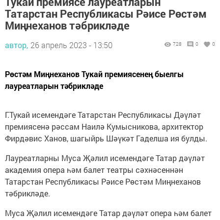
Тукай премиясе лауреатларын
Татарстан Республикасы Рәисе Рөстәм
Миңнеханов тәбрикләде
автор,
26 апрель 2023 - 13:50
728
0
0
Рөстәм Миңнеханов Тукай премиясенең быелгы
лауреатларын тәбрикләде
Г.Тукай исемендәге Татарстан Республикасы Дәүләт
премиясенә рәссам Наилә Кумысникова, архитектор
Фирдәвис Ханов, шагыйрь Шәүкәт Гаделша ия булды.
Лауреатларны Муса Җәлил исемендәге Татар дәүләт
академия опера һәм балет театры сәхнәсеннән
Татарстан Республикасы Рәисе Рөстәм Миңнеханов
тәбрикләде.
Муса Җәлил исемендәге Татар дәүләт опера һәм балет