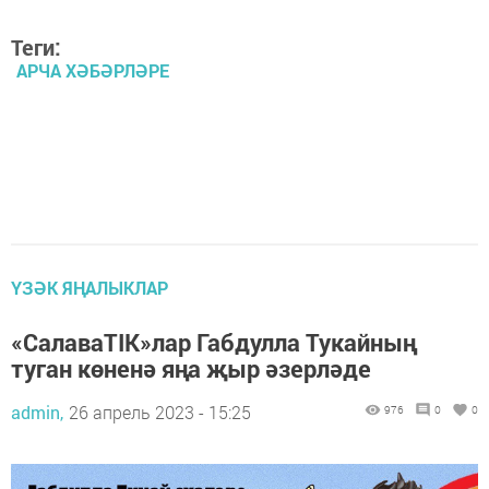
Теги:
АРЧА ХӘБӘРЛӘРЕ
ҮЗӘК ЯҢАЛЫКЛАР
«СалаваTIK»лар Габдулла Тукайның
туган көненә яңа җыр әзерләде
admin,
26 апрель 2023 - 15:25
976
0
0