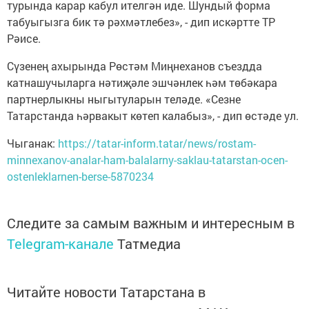
турында карар кабул ителгән иде. Шундый форма
табуыгызга бик тә рәхмәтлебез», - дип искәртте ТР
Рәисе.
Сүзенең ахырында Рөстәм Миңнеханов съездда
катнашучыларга нәтиҗәле эшчәнлек һәм төбәкара
партнерлыкны ныгытуларын теләде. «Сезне
Татарстанда һәрвакыт көтеп калабыз», - дип өстәде ул.
Чыганак:
https://tatar-inform.tatar/news/rostam-
minnexanov-analar-ham-balalarny-saklau-tatarstan-ocen-
ostenleklarnen-berse-5870234
Следите за самым важным и интересным в
Telegram-канале
Татмедиа
Читайте новости Татарстана в