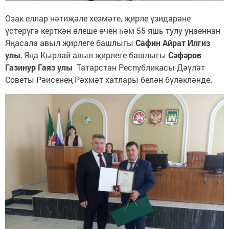
Озак еллар нәтиҗәле хезмәте, җирле үзидарәне
үстерүгә керткән өлеше өчен һәм 55 яшь тулу уңаеннан
Яңасала авыл җирлеге башлыгы
Сафин Айрат Илгиз
улы
, Яңа Кырлай авыл җирлеге башлыгы
Сәфәров
Газинур Гаяз улы
Татарстан Республикасы Дәүләт
Советы Рәисенең Рәхмәт хатлары белән бүләкләнде.