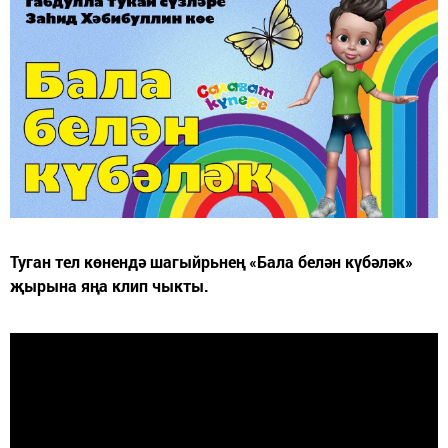
Туган тел көнендә шагыйрьнең «Бала белән күбәләк»
җырына яңа клип чыкты.