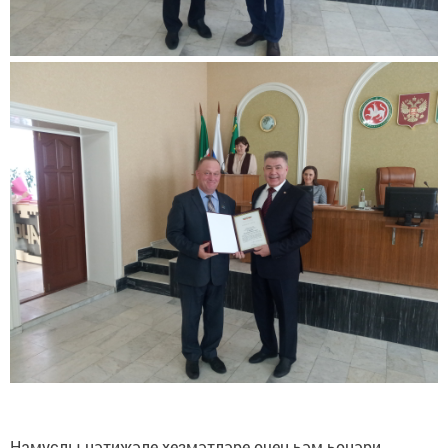
Намуслы нәтиҗәле хезмәтләре өчен һәм һөнәри