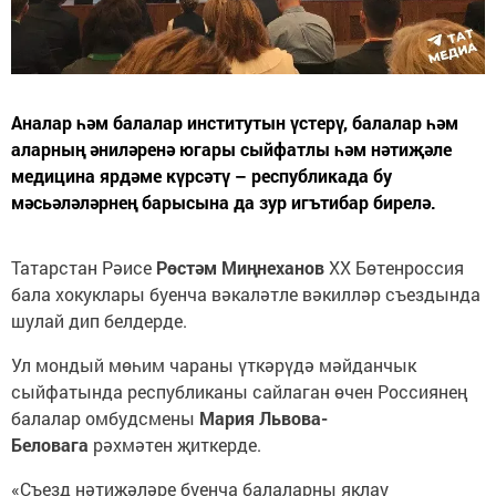
Аналар һәм балалар институтын үстерү, балалар һәм
аларның әниләренә югары сыйфатлы һәм нәтиҗәле
медицина ярдәме күрсәтү – республикада бу
мәсьәләләрнең барысына да зур игътибар бирелә.
Татарстан Рәисе
Рөстәм Миңнеханов
XX Бөтенроссия
бала хокуклары буенча вәкаләтле вәкилләр съездында
шулай дип белдерде.
Ул мондый мөһим чараны үткәрүдә мәйданчык
сыйфатында республиканы сайлаган өчен Россиянең
балалар омбудсмены
Мария Львова-
Беловага
рәхмәтен җиткерде.
«Съезд нәтиҗәләре буенча балаларны яклау