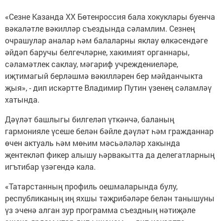
«Сезне Казанда XX Бөтенроссия бала хокуклары буенча
вәкаләтле вәкилләр съездында сәламлим. Сезнең
очрашулар аналар һәм балаларны яклау өлкәсендәге
әйдәп баручы белгечләрне, хакимият органнары,
сәламәтлек саклау, мәгариф учреждениеләре,
иҗтимагый берләшмә вәкилләрен бер мәйданчыкта
җыя», - дип искәртте Владимир Путин үзенең сәламләү
хатында.
Дәүләт башлыгы билгеләп үткәнчә, баланың
гармонияле үсеше белән бәйле дәүләт һәм гражданнар
өчен актуаль һәм мөһим мәсьәләләр хакында
җентекләп фикер алышу һәрвакытта да делегатларның
игътибар үзәгендә кала.
«Татарстанның профиль оешмаларында булу,
республиканың иң яхшы тәҗрибәләре белән танышуны
үз эченә алган зур программа съездның нәтиҗәле