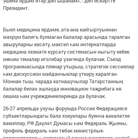
эшенә ярдәм итәр дип ышанам», - дип искәртте
Президент.
Быел медицина ярдәме, ата-ана кайгыртуыннан
мәхрүм балигъ булмаган балалар арасында таралган
авыруларны кисәтү, мәктәп һәм интернатларда
медицина хезмәте күрсәтү системасын ныгыту кебек
мөһим темалар игътибар үзәгендә булачак. Съезд
программасында пленар утырыш, стратегик сессияләр
һәм дискуссион мәйданчыклар үткәрү каралган.
Моннан тыш, чарада катнашучылар Татарстанның
балалар белән эшләүдә инновацион тәҗрибәгә ия
оешма һәм учреждениеләрендә дә булачак.
26-27 апрельдә узучы форумда Россия Федерациясе
субъектларындагы бала хокуклары буенча вәкаләтле
вәкилләр, РФ Дәүләт Думасы һәм Федераль Җыены,
профиль федераль һәм төбәк министрлык-
ведомстволары, иҗтимагый оешма вәкилләре, шулай