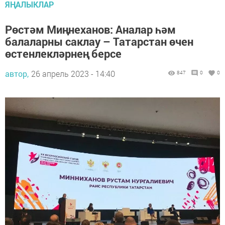
ЯҢАЛЫКЛАР
Рөстәм Миңнеханов: Аналар һәм
балаларны саклау – Татарстан өчен
өстенлекләрнең берсе
автор,
26 апрель 2023 - 14:40
847
0
0