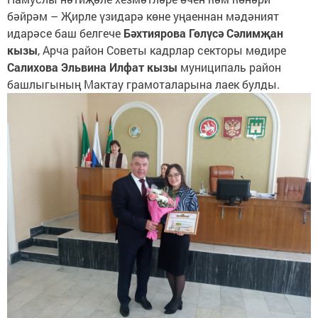
бәйрәм – Җирле үзидарә көне уңаеннан мәдәният
идарәсе баш белгече
Бәхтиярова Гөлүсә Сәлимҗан
кызы
, Арча район Советы кадрлар секторы мөдире
Салихова Эльвина Илфат кызы
муниципаль район
башлыгының Мактау грамоталарына лаек булды.