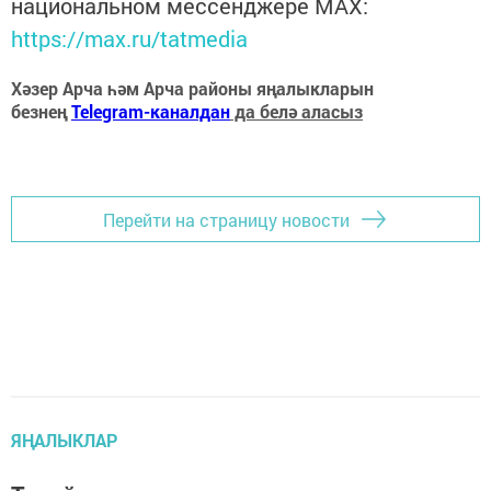
национальном мессенджере MАХ:
https://max.ru/tatmedia
Хәзер Арча һәм Арча районы яңалыкларын
безнең
Telegram-каналдан
да белә аласыз
Перейти на страницу новости
ЯҢАЛЫКЛАР