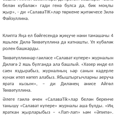
белән күбәләк» гади генә булса да, бик моңлы
җыр», - ди «СалаваTIK»лар төркеме җитәкчесе Зилә
Фәйзуллина.
Клипта Яңа ел бәйгесендә җиңүче нәни тамашачы 4
яшьлек Дилә Төхвәтуллина да катнашты. Ул күбәләк
ролен башкарды.
Төхвәтуллиннар гаиләсе «Салават күпере» журналын
Диләгә 2 яшь булганда ала башлый. «Хәзер инде ел
саен яздырабыз, журналның һәр санын кадерле
кунак итеп көтеп алабыз. Ябыштыргычларны аеруча
ярата кызым», – ди Диләнең әнисе Айгөл
Төхвәтуллина.
Әлеге гаилә өчен «СалаваTik»лар белән беренче
танышу «Салават күпере» журналы аша булды. «Иң
яраткан җырларыбыз – «Лап-лап» һәм «Әпипә».