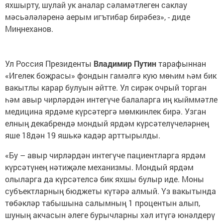
яхшырту, шулай ук аналар сәламәтлеген саклау
мәсьәләләренә аерым игътибар бирәбез», - диде
Миңнеханов.
Ул Россия Президенты
Владимир Путин
тарафыннан
«Игелек боҗрасы» фондын гамәлгә кую мөһим һәм бик
вакытлы карар булуын әйтте. Ул сирәк очрый торган
һәм авыр чирләрдән интегүче балаларга иң кыйммәтле
медицина ярдәме күрсәтергә мөмкинлек бирә. Узган
елның декабрендә мондый ярдәм күрсәтелүчеләрнең
яше 18дән 19 яшькә кадәр арттырылды.
«Бу – авыр чирләрдән интегүче пациентларга ярдәм
күрсәтүнең нәтиҗәле механизмы. Мондый ярдәм
олыларга да күрсәтелсә бик яхшы булыр иде. Моны
субъектларның бюджеты күтәрә алмый. Үз вакытында
төбәкләр табышына салымның 1 процентын алып,
шуның акчасын әлеге бурычларны хәл итүгә юнәлдерү