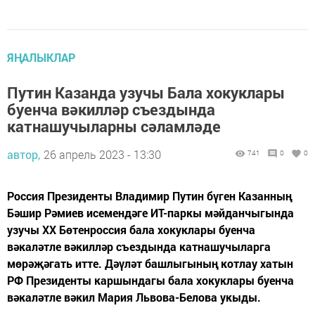
ЯҢАЛЫКЛАР
Путин Казанда узучы Бала хокуклары
буенча вәкилләр съездында
катнашучыларны сәламләде
автор,
26 апрель 2023 - 13:30
741
0
0
Россия Президенты Владимир Путин бүген Казанның
Бәшир Рәмиев исемендәге ИТ-паркы мәйданчыгында
узучы XX Бөтенроссия бала хокуклары буенча
вәкаләтле вәкилләр съездында катнашучыларга
мөрәҗәгать итте. Дәүләт башлыгының котлау хатын
РФ Президенты каршындагы бала хокуклары буенча
вәкаләтле вәкил Мария Львова-Белова укыды.