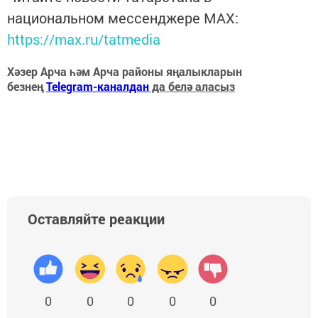
национальном мессенджере MАХ:
https://max.ru/tatmedia
Хәзер Арча һәм Арча районы яңалыкларын
безнең
Telegram-каналдан
да белә аласыз
Оставляйте реакции
0
0
0
0
0