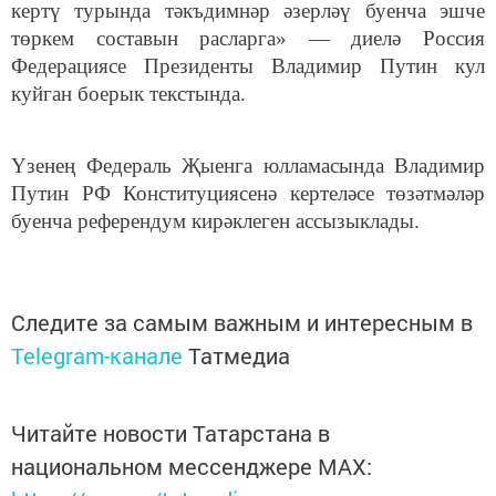
кертү турында тәкъдимнәр әзерләү буенча эшче
төркем составын расларга» — диелә Россия
Федерациясе Президенты Владимир Путин кул
куйган боерык текстында.
Үзенең Федераль Җыенга юлламасында Владимир
Путин РФ Конституциясенә кертеләсе төзәтмәләр
буенча референдум кирәклеген ассызыклады.
Следите за самым важным и интересным в
Telegram-канале
Татмедиа
Читайте новости Татарстана в
национальном мессенджере MАХ: