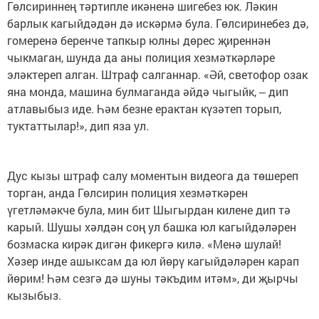
Гөлсириннең тәртипле икәненә шигебез юк. Ләкин
барлык кагыйдәдән дә искәрмә була. Гөлсиринебез дә,
гомеренә беренче тапкыр юлны дөрес җиреннән
чыкмаган, шунда да аны полиция хезмәткәрләре
эләктереп алган. Штраф салганнар. «Әй, светофор озак
яна монда, машина булмаганда әйдә чыгыйк, ‒ дип
атлавыбыз иде. Һәм безне ерактан күзәтеп торып,
туктаттылар!», дип яза ул.
Дус кызы штраф салу моментын видеога да төшереп
торган, анда Гөлсирин полиция хезмәткәрен
үгетләмәкче була, мин бит Шыгырдан килене дип тә
карый. Шушы хәлдән соң ул башка юл кагыйдәләрен
бозмаска кирәк дигән фикергә килә. «Менә шулай!
Хәзер инде ашыксам да юл йөрү кагыйдәләрен карап
йөрим! Һәм сезгә дә шуны тәкъдим итәм», ди җырчы
кызыбыз.