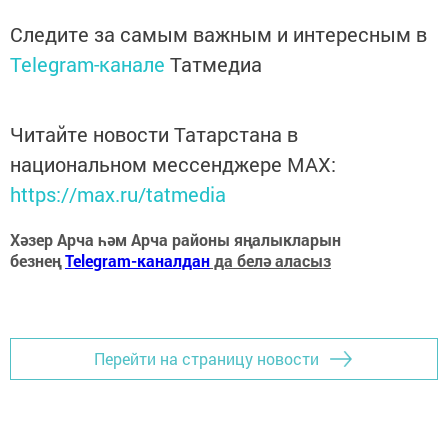
Следите за самым важным и интересным в
Telegram-канале
Татмедиа
Читайте новости Татарстана в
национальном мессенджере MАХ:
https://max.ru/tatmedia
Хәзер Арча һәм Арча районы яңалыкларын
безнең
Telegram-каналдан
да белә аласыз
Перейти на страницу новости