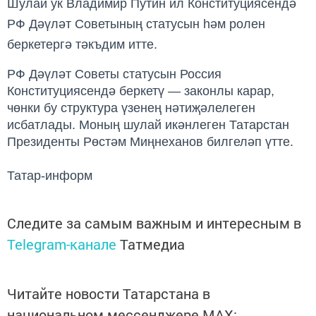
Шулай ук Владимир Путин ил Конституциясендә
РФ Дәүләт Советының статусын һәм ролен
беркетергә тәкъдим итте.
РФ Дәүләт Советы статусын Россия
Конституциясендә беркетү — законлы карар,
чөнки бу структура үзенең нәтиҗәлелеген
исбатлады.
Моның шулай икәнлеген
Татарстан
Президенты Рөстәм Миңнеханов билгеләп үтте.
Татар-информ
Следите за самым важным и интересным в
Telegram-канале
Татмедиа
Читайте новости Татарстана в
национальном мессенджере MАХ: