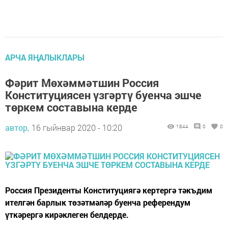
АРЧА ЯҢАЛЫКЛАРЫ
Фәрит Мөхәммәтшин Россия
Конституциясен үзгәртү буенча эшче
төркем составына керде
автор,
16 гыйнвар 2020 - 10:20
1844
0
0
Россия Президенты Конституциягә кертергә тәкъдим
ителгән барлык төзәтмәләр буенча референдум
үткәрергә кирәклеген белдерде.