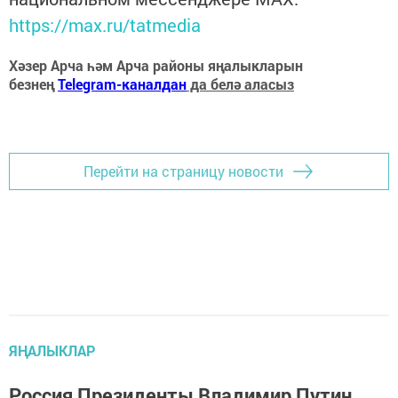
https://max.ru/tatmedia
Хәзер Арча һәм Арча районы яңалыкларын
безнең
Telegram-каналдан
да белә аласыз
Перейти на страницу новости
ЯҢАЛЫКЛАР
Россия Президенты Владимир Путин