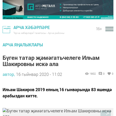
АРЧА ХӘБӘРЛӘРЕ
16+
"Арча хәбәрләре" газетасы - Арча районы
АРЧА ЯҢАЛЫКЛАРЫ
Бүген татар җәмәгатьчелеге Илһам
Шакировны искә ала
автор,
16 гыйнвар 2020 - 11:02
1802
0
0
Илһам Шакиров 2019 елның 16 гынварында 83 яшендә
арабыздан китте.