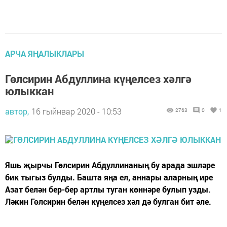
АРЧА ЯҢАЛЫКЛАРЫ
Гөлсирин Абдуллина күңелсез хәлгә
юлыккан
автор,
16 гыйнвар 2020 - 10:53
2763
0
1
Яшь җырчы Гөлсирин Абдуллинаның бу арада эшләре
бик тыгыз булды. Башта яңа ел, аннары аларның ире
Азат белән бер-бер артлы туган көннәре булып узды.
Ләкин Гөлсирин белән күңелсез хәл дә булган бит әле.