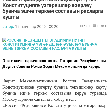
Конституциягә үзгәрешләр әзерләү
буенча эшче төркем составын расларга
кушты
автор,
16 гыйнвар 2020 - 09:20
1670
0
0
Әлеге эшче төркем составына Татарстан Республикасы
Дәүләт Советы Рәисе Фәрит Мөхәммәтшин да керде.
Фәрит Мөхәммәтшинның Россия Федерациясе
Конституциясен үзгәртү буенча тәкъдимнәр кертү
буенча эшче төркем составына керүе турында
Мәскәү Кремле сайтында хәбәр ителә.
«Россия Федерациясе Конституциясенә үзгәрешләр