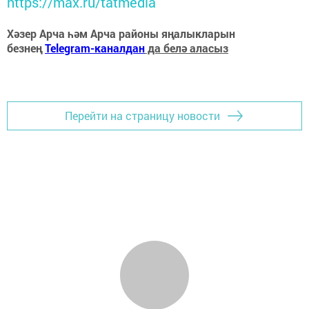
https://max.ru/tatmedia
Хәзер Арча һәм Арча районы яңалыкларын
безнең
Telegram-каналдан
да белә аласыз
Перейти на страницу новости