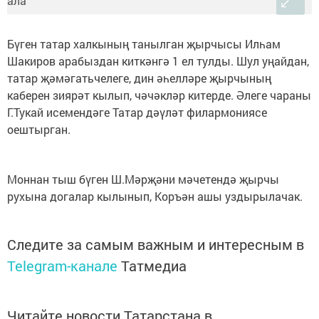
Бүген татар халкының танылган җырчысы Илһам
Шакиров арабыздан киткәнгә 1 ел тулды. Шул уңайдан,
татар җәмәгатьчелеге, дин әһелләре җырчының
каберен зиярәт кылып, чәчәкләр китерде. Әлеге чараны
Г.Тукай исемендәге Татар дәүләт филармониясе
оештырган.
Моннан тыш бүген Ш.Мәрҗәни мәчетендә җырчы
рухына догалар кылынып, Коръән ашы уздырылачак.
Следите за самым важным и интересным в
Telegram-канале
Татмедиа
Читайте новости Татарстана в