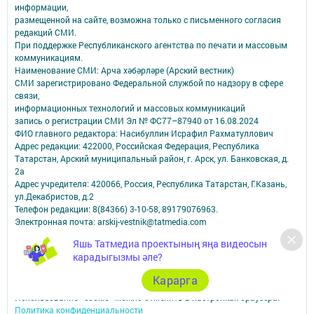
информации,
размещенной на сайте, возможна только с письменного согласия
редакций СМИ.
При поддержке Республиканского агентства по печати и массовым
коммуникациям.
Наименование СМИ: Арча хәбәрләре (Арский вестник)
СМИ зарегистрировано Федеральной службой по надзору в сфере
связи,
информационных технологий и массовых коммуникаций
запись о регистрации СМИ Эл № ФС77–87940 от 16.08.2024
ФИО главного редактора: Насибуллин Исрафил Рахматуллович
Адрес редакции: 422000, Российская Федерация, Республика
Татарстан, Арский муниципальный район, г. Арск, ул. Банковская, д.
2а
Адрес учредителя: 420066, Россия, Республика Татарстан, Г.Казань,
ул.Декабристов, д.2
Телефон редакции: 8(84366) 3-10-58, 89179076963.
Электронная почта: arskij-vestnik@tatmedia.com
Учредитель СМИ: АО «ТАТМЕДИА»
Яшь Татмедиа проектының яңа видеосын
карадыгызмы әле?
Антикоррупционная политика
АО «ТАТМЕДИА» использует «cookie»
для персонализации сервисов и
Карарга
удобства пользователей сайтом.
Использование «cookie» можно отменить в настройках браузера.
Политика конфиденциальности