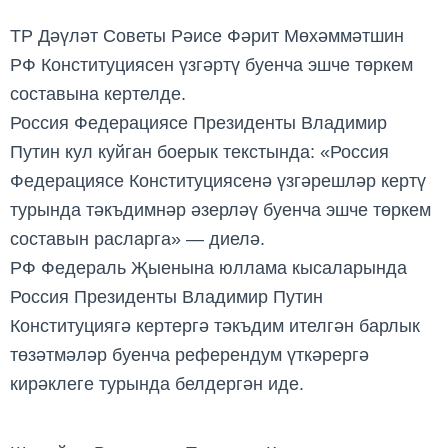
ТР Дәүләт Советы Рәисе Фәрит Мөхәммәтшин
РФ Конституциясен үзгәртү буенча эшче төркем
составына кертелде.
Россия Федерациясе Президенты Владимир
Путин кул куйган боерык текстында: «Россия
Федерациясе Конституциясенә үзгәрешләр кертү
турында тәкъдимнәр әзерләү буенча эшче төркем
составын расларга» — диелә.
РФ Федераль Җыенына юллама кысаларында
Россия Президенты Владимир Путин
Конституциягә кертергә тәкъдим ителгән барлык
төзәтмәләр буенча референдум үткәрергә
кирәклеге турында белдерг
ән иде
.