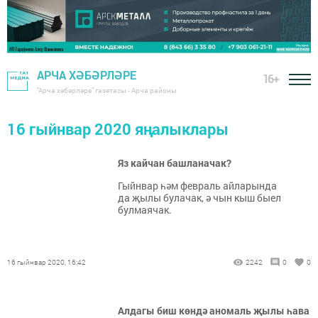
АРЧА ХӘБӘРЛӘРЕ
16+
"Арча хәбәрләре" газетасы - Арча районы
16 гыйнвар 2020 яңалыклары
Яз кайчан башланачак?
Гыйнвар һәм февраль айларында
да җылы булачак, ә чын кыш быел
булмаячак.
16 гыйнвар 2020, 16:42
2242
0
0
Алдагы биш көндә аномаль җылы һава