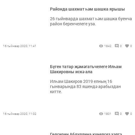
Районда шахмат һәм шашка ярышы
26 гыйнварда шахмат һәм шашка буенча
район беренчелеге уза.
16 гыйнвар 2020, 11:41
1842
0
0
Бүген татар җәмәгатьчелеге Илһам
Шакировны искә ала
Илһам Шакиров 2019 елның 16
гынварында 83 яшендә арабыздан
китте.
16 гыйнвар 2020, 11:02
1801
0
0
Гөлсирин Абдуллина күңелсез хәлгә