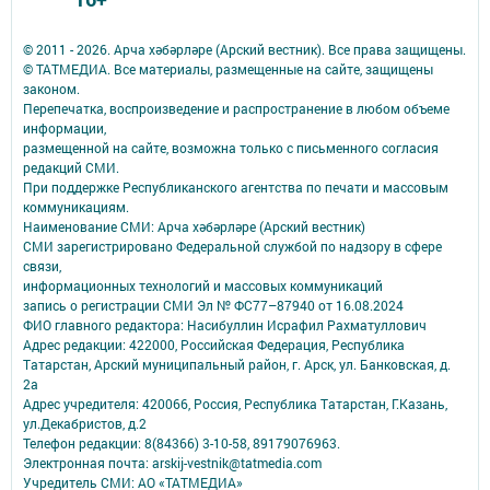
© 2011 - 2026. Арча хәбәрләре (Арский вестник). Все права защищены.
© ТАТМЕДИА. Все материалы, размещенные на сайте, защищены
законом.
Перепечатка, воспроизведение и распространение в любом объеме
информации,
размещенной на сайте, возможна только с письменного согласия
редакций СМИ.
При поддержке Республиканского агентства по печати и массовым
коммуникациям.
Наименование СМИ: Арча хәбәрләре (Арский вестник)
СМИ зарегистрировано Федеральной службой по надзору в сфере
связи,
информационных технологий и массовых коммуникаций
запись о регистрации СМИ Эл № ФС77–87940 от 16.08.2024
ФИО главного редактора: Насибуллин Исрафил Рахматуллович
Адрес редакции: 422000, Российская Федерация, Республика
Татарстан, Арский муниципальный район, г. Арск, ул. Банковская, д.
2а
Адрес учредителя: 420066, Россия, Республика Татарстан, Г.Казань,
ул.Декабристов, д.2
Телефон редакции: 8(84366) 3-10-58, 89179076963.
Электронная почта: arskij-vestnik@tatmedia.com
Учредитель СМИ: АО «ТАТМЕДИА»