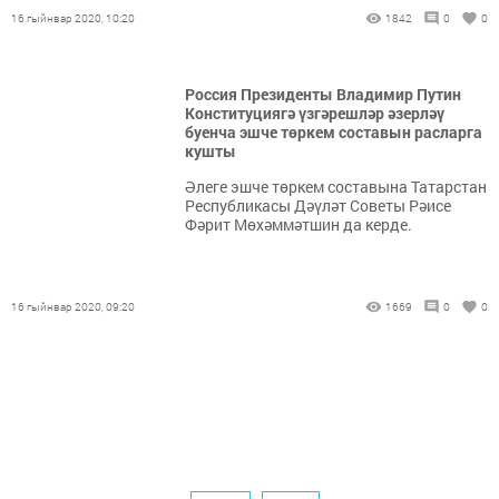
16 гыйнвар 2020, 10:20
1842
0
0
Россия Президенты Владимир Путин
Конституциягә үзгәрешләр әзерләү
буенча эшче төркем составын расларга
кушты
Әлеге эшче төркем составына Татарстан
Республикасы Дәүләт Советы Рәисе
Фәрит Мөхәммәтшин да керде.
16 гыйнвар 2020, 09:20
1669
0
0