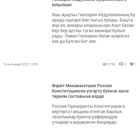
юлыккан
Яшь җырчы Гөлсирин Абдуллинаның бу
арада эшләре бик тыгыз булды. Башта
яңа ел, аннары аларның ире Азат белән
бер-бер артлы туган көннәре булып
узды. Ләкин Гөлсирин белән күңелсез
хәл дә булган бит әле.
16 гыйнвар 2020, 10:53
2762
0
1
Фәрит Мөхәммәтшин Россия
Конституциясен үзгәртү буенча эшче
төркем составына керде
Россия Президенты Конституциягә
кертергә тәкъдим ителгән барлык
төзәтмәләр буенча референдум
үткәрергә кирәклеген белдерде.