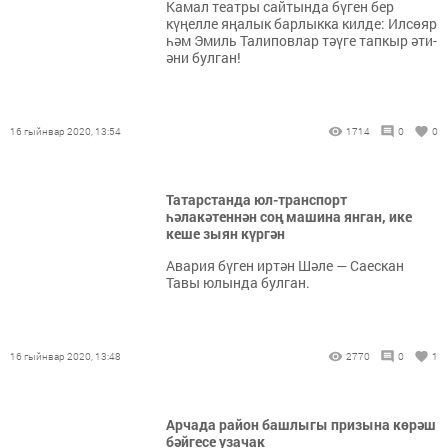
Камал театры сайтында бүген бер
күңелле яңалык барлыкка килде: Илсөяр
һәм Эмиль Талиповлар тәүге тапкыр әти-
әни булган!
16 гыйнвар 2020, 13:54
1714
0
0
Татарстанда юл-транспорт
һәлакәтеннән соң машина янган, ике
кеше зыян күргән
Авария бүген иртән Шәле — Саескан
Тавы юлында булган.
16 гыйнвар 2020, 13:48
2770
0
1
Арчада район башлыгы призына көрәш
бәйгесе узачак