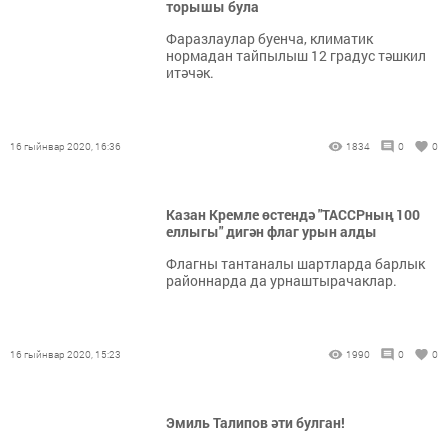
торышы була
Фаразлаулар буенча, климатик
нормадан тайпылыш 12 градус тәшкил
итәчәк.
16 гыйнвар 2020, 16:36
1834
0
0
Казан Кремле өстендә "ТАССРның 100
еллыгы" дигән флаг урын алды
Флагны тантаналы шартларда барлык
районнарда да урнаштырачаклар.
16 гыйнвар 2020, 15:23
1990
0
0
Эмиль Талипов әти булган!