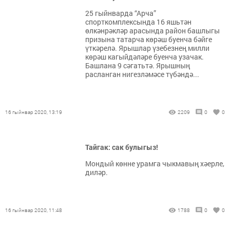
25 гыйнварда “Арча”
спорткомплексында 16 яшьтән
өлкәнрәкләр арасында район башлыгы
призына татарча көрәш буенча бәйге
үткәрелә. Ярышлар үзебезнең милли
көрәш кагыйдәләре буенча узачак.
Башлана 9 сәгатьтә. Ярышның
расланган нигезләмәсе түбәндә...
16 гыйнвар 2020, 13:19
2209
0
0
Тайгак: сак булыгыз!
Мондый көнне урамга чыкмавың хәерле,
диләр.
16 гыйнвар 2020, 11:48
1788
0
0