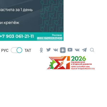
РУС
ТАТ