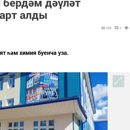
 бердәм дәүләт
арт алды
328
0
ят һәм химия буенча уза.