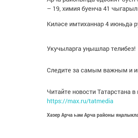
– 19, химия буенча 41 чыгар
Киләсе имтиханнар 4 июньдә р
Укучыларга уңышлар телибез!
Следите за самым важным и 
Читайте новости Татарстана 
https://max.ru/tatmedia
Хәзер Арча һәм Арча районы яңалыкл