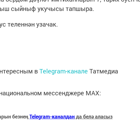
ылыш сыйныф укучысы тапшыра.
ус теленнән узачак.
интересным в
Telegram-канале
Татмедиа
в национальном мессенджере MАХ:
арын безнең
Telegram-каналдан
да белә аласыз