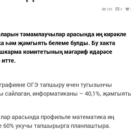
253
0
ларын тәмамлаучылар арасында иң кирәкле
ка һәм җәмгыять белеме булды. Бу хакта
шкарма комитетының мәгариф идарәсе
 итте.
еографияне ОГЭ тапшыру өчен тугызынчы
 сайлаган, информатиканы – 40,1%, җәмгыять
лар арасында профильле математика иң
не 60% укучы тапшырырга планлаштыра.