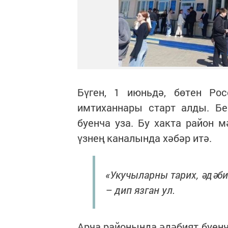
Бүген, 1 июньдә, бөтен Ро
имтиханнары старт алды. Бе
буенча уза. Бу хакта район 
үзнең каналында хәбәр итә.
«Укучыларны тарих, әдәби
– дип язган ул.
Арча районында әдәбият буенч