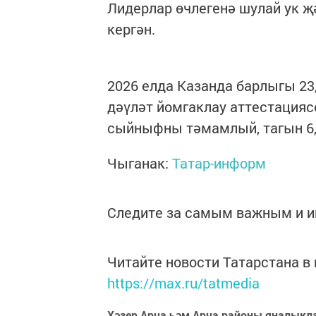
Лидерлар өчлегенә шулай ук җ
кергән.
2026 елда Казанда барлыгы 2
дәүләт йомгаклау аттестацияс
сыйныфны тәмамлый, тагын 6,
Чыганак:
Татар-информ
Следите за самым важным и 
Читайте новости Татарстана 
https://max.ru/tatmedia
Хәзер Арча һәм Арча районы яңалыкл