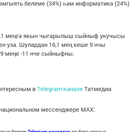
әмгыять белеме (34%) һәм информатика (24%)
3,1 меңгә якын чыгарылыш сыйныф укучысы
ен уза. Шулардан 16,1 мең кеше 9 нчы
9 меңе -11 нче сыйныфны.
интересным в
Telegram-канале
Татмедиа
в национальном мессенджере MАХ:
арын безнең
Telegram-каналдан
да белә аласыз