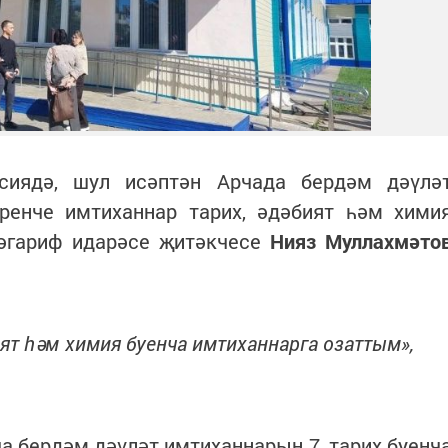
ссиядә, шул исәптән Арчада бердәм дәүлә
ренче имтиханнар тарих, әдәбият һәм хими
мәгариф идарәсе җитәкчесе
Нияз Муллахмәто
ят һәм химия буенча имтиханнарга озаттым»,
а бердәм дәүләт имтиханнарын 7, тарих буенч