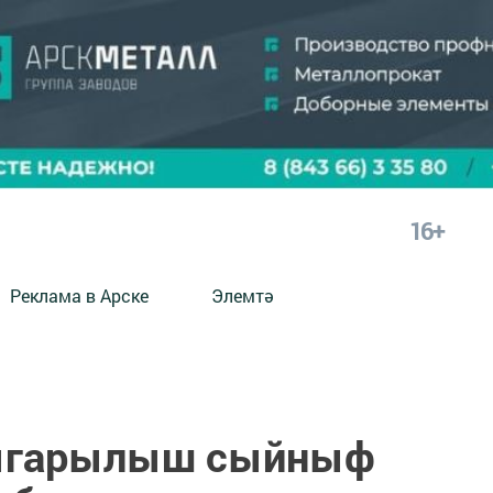
16+
Реклама в Арске
Элемтә
чыгарылыш сыйныф