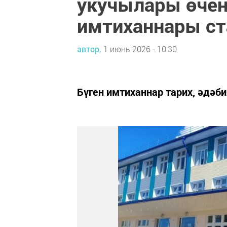
укучылары өчен
имтиханнары ст
автор,
1 июнь 2026 - 10:30
Бүген имтиханнар тарих, әдәби