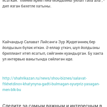
ясаткан. "Минем ирем генә мондыйны уйлап таба ала", -
дип язган бәхетле хатыны.
Кайчандыр Салават Ләйсәнгә Зур Җидегәннең бер
йолдызын бүләк иткән. Ә еллар үткәч, шул йолдызны
бриллиант итеп ясатып, сөйгәнен куандырган. Бу хакта
ул интервью вакытында сөйләгән иде.
http://shahrikazan.ru/news/shou-biznes/salavat-
ftkhetdinov-khatynyna-gadti-bulmagan-syurpriz-yasagan-
men-blk-bu
Следите за самым важным и интересным в