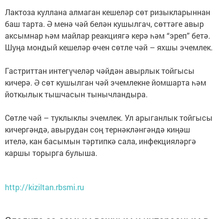
Лактоза куллана алмаган кешеләр сөт ризыкларыннан
баш тарта. Ә менә чәй белән кушылгач, сөттәге авыр
аксымнар һәм майлар реакциягә керә һәм “эреп” бетә.
Шуңа мондый кешеләр өчен сөтле чәй – яхшы эчемлек.
Гастриттан интегүчеләр чәйдән авырлык тойгысы
кичерә. Ә сөт кушылган чәй эчемлекне йомшарта һәм
йоткылык тышчасын тынычландыра.
Сөтле чәй – туклыклы эчемлек. Ул арыганлык тойгысы
кичергәндә, авырудан соң тернәкләнгәндә киңәш
ителә, кан басымын тәртипкә сала, инфекцияләргә
каршы торырга булыша.
http://kiziltan.rbsmi.ru