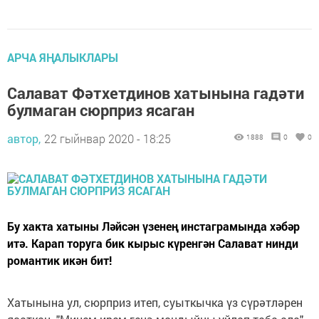
АРЧА ЯҢАЛЫКЛАРЫ
Салават Фәтхетдинов хатынына гадәти
булмаган сюрприз ясаган
автор,
22 гыйнвар 2020 - 18:25
1888
0
0
Бу хакта хатыны Ләйсән үзенең инстаграмында хәбәр
итә. Карап торуга бик кырыс күренгән Салават нинди
романтик икән бит!
Хатынына ул, сюрприз итеп, суыткычка үз сүрәтләрен