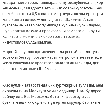
квадрат метр торак тапшырдык. Бу республиканың һәр
кешесенә 0,7 квадрат метр — бик югары күрсәткеч. Без
элек бер кешегә 0,5 квадрат метр күрсәткечкә ирешергә
хыялланган идек», — дип аңлатты Шәймиев. Аның
сүзләренчә, хәзер республикада күп кенә бурычларны,
шул исәптән илкүләм проектларны гамәлгә ашыруны
хәл итәргә мөмкинлек бирә торган төзелеш
индустриясе булдырылган.
Марат Хөснуллин җитәкчелегендә республикада тузган
торакны бетерү программасы, метрополитен төзелеше
кебек киңкүләмле проектлар гамәлгә ашырылды, дип
искәртте Минтимер Шәймиев.
«Хөснуллин Татарстанда бик зур тәҗрибә туплады, аны
очраклы гына Мәскәүгә чакырмадылар. Һәм бу дөрес
сайлау иде. Без Мәскәүдә бөтен инфраструктура
буенча нинди киң күләмле үзгәртеп корулар барганын