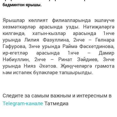
бадминтон ярышы.
Ярышлар көллият филиалларында эшләүче
хезмәткәрләр арасында узды. Нәтиҗәләргә
килгәндә, хатын-кызлар арасында 1нче
урында Лилия Фазуллина, 2нче – Гөлнара
Гафурова, 3нче урында Раймә Фәсхетдинова,
ир-егетләр арасында 1нче – Дамир
Нәбиуллин, 2нче – Ринат Зәйдиев, 3нче
урында Нияз Әхәтов. Җиңүчеләргә грамота
һәм истәлек бүләкләре тапшырылды.
Следите за самым важным и интересным в
Telegram-канале
Татмедиа