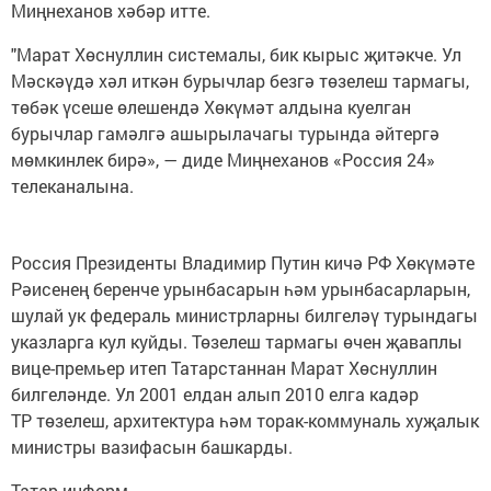
Миңнеханов хәбәр итте.
"Марат Хөснуллин системалы, бик кырыс җитәкче. Ул
Мәскәүдә хәл иткән бурычлар безгә төзелеш тармагы,
төбәк үсеше өлешендә Хөкүмәт алдына куелган
бурычлар гамәлгә ашырылачагы турында әйтергә
мөмкинлек бирә», — диде Миңнеханов «Россия 24»
телеканалына.
Россия Президенты Владимир Путин кичә РФ Хөкүмәте
Рәисенең беренче урынбасарын һәм урынбасарларын,
шулай ук федераль министрларны билгеләү турындагы
указларга кул куйды. Төзелеш тармагы өчен җаваплы
вице-премьер итеп Татарстаннан Марат Хөснуллин
билгеләнде. Ул 2001 елдан алып 2010 елга кадәр
ТР төзелеш, архитектура һәм торак-коммуналь хуҗалык
министры вазифасын башкарды.
Татар-информ