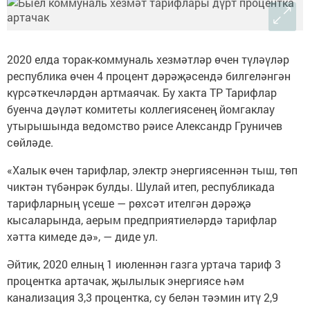
2020 елда торак-коммуналь хезмәтләр өчен түләүләр
республика өчен 4 процент дәрәҗәсендә билгеләнгән
күрсәткечләрдән артмаячак. Бу хакта ТР Тарифлар
буенча дәүләт комитеты коллегиясенең йомгаклау
утырышында ведомство рәисе Александр Груничев
сөйләде.
«Халык өчен тарифлар, электр энергиясеннән тыш, төп
чиктән түбәнрәк булды. Шулай итеп, республикада
тарифларның үсеше — рөхсәт ителгән дәрәҗә
кысаларында, аерым предприятиеләрдә тарифлар
хәтта кимеде дә», — диде ул.
Әйтик, 2020 елның 1 июленнән газга уртача тариф 3
процентка артачак, җылылык энергиясе һәм
канализация 3,3 процентка, су белән тәэмин итү 2,9