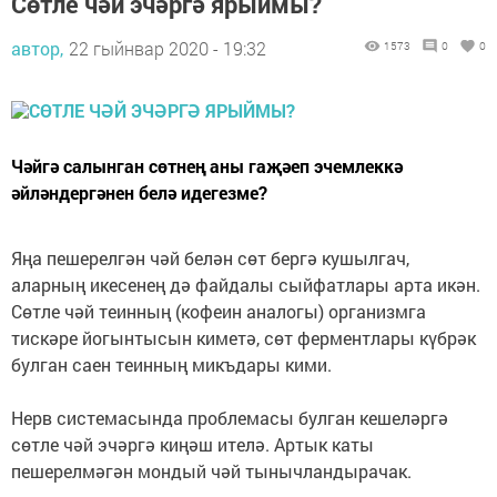
Сөтле чәй эчәргә ярыймы?
автор,
22 гыйнвар 2020 - 19:32
1573
0
0
Чәйгә салынган сөтнең аны гаҗәеп эчемлеккә
әйләндергәнен белә идегезме?
Яңа пешерелгән чәй белән сөт бергә кушылгач,
аларның икесенең дә файдалы сыйфатлары арта икән.
Сөтле чәй теинның (кофеин аналогы) организмга
тискәре йогынтысын киметә, сөт ферментлары күбрәк
булган саен теинның микъдары кими.
Нерв системасында проблемасы булган кешеләргә
сөтле чәй эчәргә киңәш ителә. Артык каты
пешерелмәгән мондый чәй тынычландырачак.