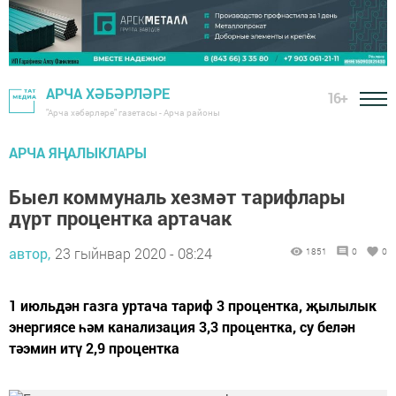
АРЧА ХӘБӘРЛӘРЕ
16+
"Арча хәбәрләре" газетасы - Арча районы
АРЧА ЯҢАЛЫКЛАРЫ
Быел коммуналь хезмәт тарифлары
дүрт процентка артачак
автор,
23 гыйнвар 2020 - 08:24
1851
0
0
1 июльдән газга уртача тариф 3 процентка, җылылык
энергиясе һәм канализация 3,3 процентка, су белән
тәэмин итү 2,9 процентка