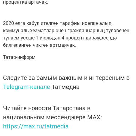
процентка артачак.
2020 елга кабул ителгән тарифны исәпкә алып,
коммуналь хезмәтләр өчен гражданнарның түләвенең
тулаем үсеше 1 июльдән 4 процент дәрәҗәсендә
билгеләнгән чиктән артмаячак.
Татар-информ
Следите за самым важным и интересным в
Telegram-канале
Татмедиа
Читайте новости Татарстана в
национальном мессенджере MАХ:
https://max.ru/tatmedia