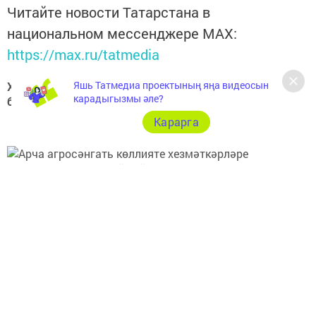
Читайте новости Татарстана в
национальном мессенджере MАХ:
https://max.ru/tatmedia
Яшь Татмедиа проектының яңа видеосын
Хәзер Арча һәм Арча районы яңалыкларын
карадыгызмы әле?
безнең
Telegram-каналдан
да белә аласыз
Карарга
Перейти на страницу новости