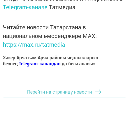
Telegram-канале
Татмедиа
Читайте новости Татарстана в
национальном мессенджере MАХ:
https://max.ru/tatmedia
Хәзер Арча һәм Арча районы яңалыкларын
безнең
Telegram-каналдан
да белә аласыз
Перейти на страницу новости