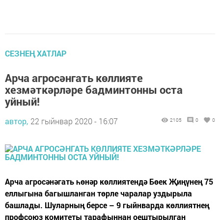
СЕЗНЕҢ ХАТЛАР
Арча агросәнгать көллияте
хезмәткәрләре бадминтонны оста
уйный!
автор,
22 гыйнвар 2020 - 16:07
2105
0
0
Арча агросәнәгать һөнәр көллиятендә Бөек Җиңүнең 75
еллыгына багышланган төрле чаралар уздырыла
башлады. Шуларның берсе – 9 гыйнварда көллиятнең
профсоюз комитеты тарафыннан оештырылган