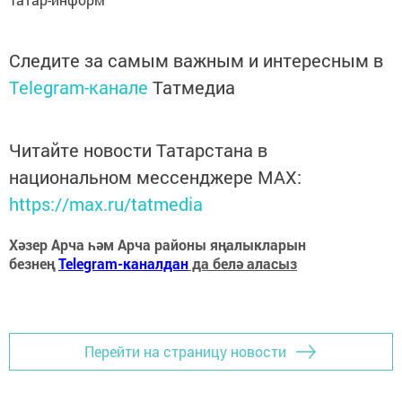
Следите за самым важным и интересным в
Telegram-канале
Татмедиа
Читайте новости Татарстана в
национальном мессенджере MАХ:
https://max.ru/tatmedia
Хәзер Арча һәм Арча районы яңалыкларын
безнең
Telegram-каналдан
да белә аласыз
Перейти на страницу новости