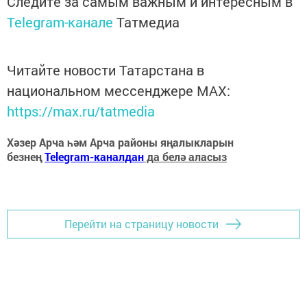
Следите за самым важным и интересным в
Telegram-канале
Татмедиа
Читайте новости Татарстана в
национальном мессенджере MАХ:
https://max.ru/tatmedia
Хәзер Арча һәм Арча районы яңалыкларын
безнең
Telegram-каналдан
да белә аласыз
Перейти на страницу новости