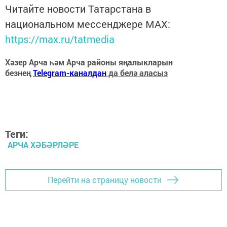
Читайте новости Татарстана в
национальном мессенджере MАХ:
https://max.ru/tatmedia
Хәзер Арча һәм Арча районы яңалыкларын
безнең
Telegram-каналдан
да белә аласыз
Теги:
АРЧА ХӘБӘРЛӘРЕ
Перейти на страницу новости