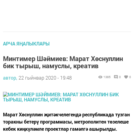
АРЧА ЯҢАЛЫКЛАРЫ
Минтимер Шәймиев: Марат Хөснуллин
бик тырыш, намуслы, креатив
автор,
22 гыйнвар 2020 - 19:48
1385
0
0
Марат Хөснуллин җитәкчелегендә республикада тузган
торакны бетерү программасы, метрополитен төзелеше
кебек киңкүләмле проектлар гамәлгә ашырылды.