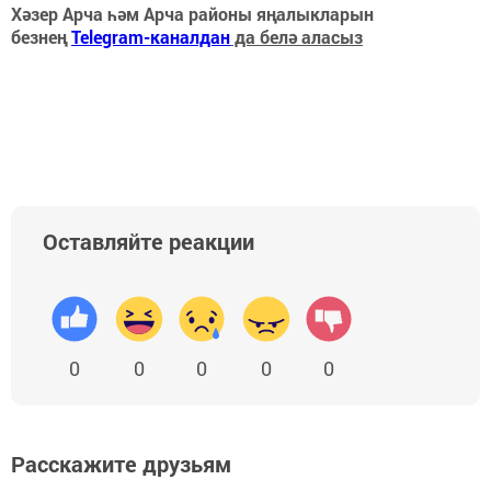
Хәзер Арча һәм Арча районы яңалыкларын
безнең
Telegram-каналдан
да белә аласыз
Оставляйте реакции
0
0
0
0
0
Расскажите друзьям