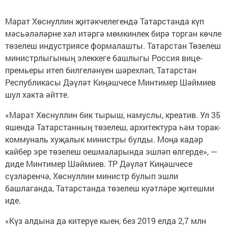
Марат Хөснуллин җитәкчелегендә Татарстанда күп
мәсьәләләрне хәл итәргә мөмкинлек бирә торган көчле
төзелеш индустриясе формалашты. Татарстан Төзелеш
министрлыгының элеккеге башлыгы Россия вице-
премьеры итеп билгеләнүен шәрехләп, Татарстан
Республикасы Дәүләт Киңәшчесе Минтимер Шәймиев
шул хакта әйтте.
«Марат Хөснуллин бик тырыш, намуслы, креатив. Ул 35
яшендә Татарстанның төзелеш, архитектура һәм торак-
коммуналь хуҗалык министры булды. Моңа кадәр
кайбер эре төзелеш оешмаларында эшләп өлгерде», —
диде Минтимер Шәймиев. ТР Дәүләт Киңәшчесе
сүзләренчә, Хөснуллин министр булып эшли
башлаганда, Татарстанда төзелеш куәтләре җитешми
иде.
«Күз алдына да китерүе кыен, без 2019 елда 2,7 млн