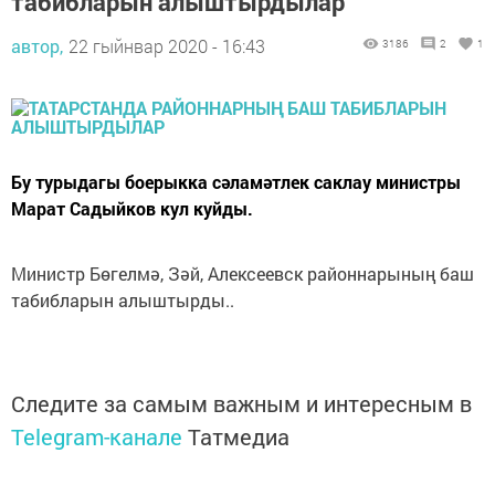
табибларын алыштырдылар
автор,
22 гыйнвар 2020 - 16:43
3186
2
1
Бу турыдагы боерыкка сәламәтлек саклау министры
Марат Садыйков кул куйды.
Министр Бөгелмә, Зәй, Алексеевск районнарының баш
табибларын алыштырды..
Следите за самым важным и интересным в
Telegram-канале
Татмедиа