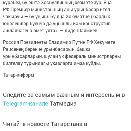
күрәбез, бу эштә Хөснуллинның хезмәте зур. Яңа
РФ Премьер-министрының аны урынбасар итеп
чакыруы — бу уңыш. Бу яңа Хөкүмәтнең барлык
юнәлешләр буенча да уңышлы һәм конструктив
эшләячәгенә өмет уята», — диде Шәймиев.
Россия Президенты Владимир Путин РФ Хөкүмәте
Рәисенең беренче урынбасарын, башка
урынбасарларын, шулай ук федераль министрларны
билгеләү турындагы указларга имза куйды.
Татар-информ
Следите за самым важным и интересным в
Telegram-канале
Татмедиа
Читайте новости Татарстана в