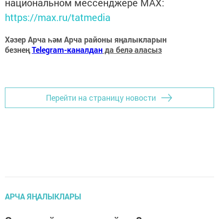
национальном мессенджере MАХ:
https://max.ru/tatmedia
Хәзер Арча һәм Арча районы яңалыкларын
безнең
Telegram-каналдан
да белә аласыз
Перейти на страницу новости
АРЧА ЯҢАЛЫКЛАРЫ