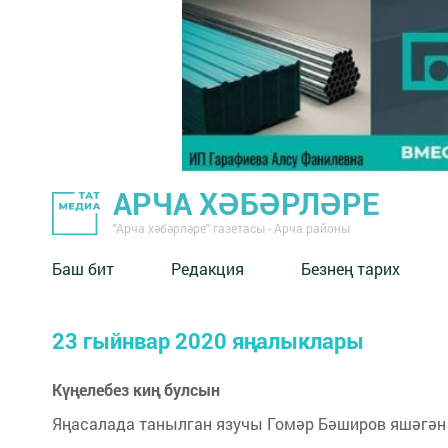
АРЧА ХӘБӘРЛӘРЕ
"Арча хәбәрләре" газетасы - Арча районы
Баш бит
Редакция
Безнең тарих
23 гыйнвар 2020 яңалыклары
Күңелебез киң булсын
Яңасалада танылган язучы Гомәр Бәширов яшәгән 