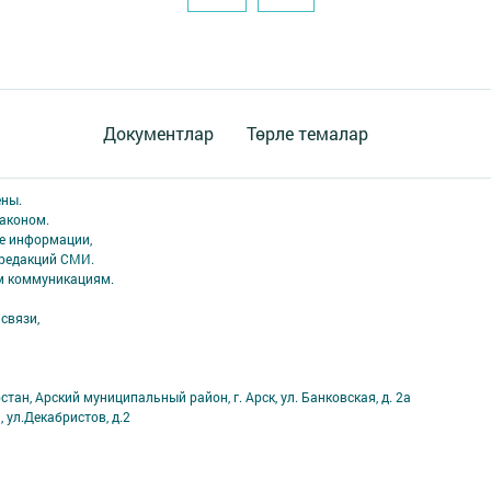
Документлар
Төрле темалар
ены.
аконом.
ме информации,
 редакций СМИ.
ым коммуникациям.
связи,
тан, Арский муниципальный район, г. Арск, ул. Банковская, д. 2а
, ул.Декабристов, д.2