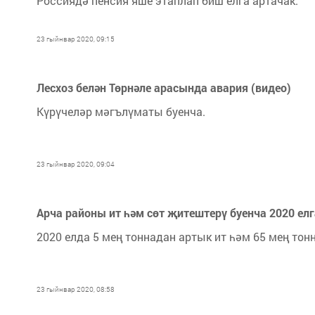
Россиядә пенсия яше этаплап биш елга артачак.
23 гыйнвар 2020, 09:15
Лесхоз белән Төрнәле арасында авария (видео)
Күрүчеләр мәгълүматы буенча.
23 гыйнвар 2020, 09:04
Арча районы ит һәм сөт җитештерү буенча 2020 ел
2020 елда 5 мең тоннадан артык ит һәм 65 мең то
23 гыйнвар 2020, 08:58