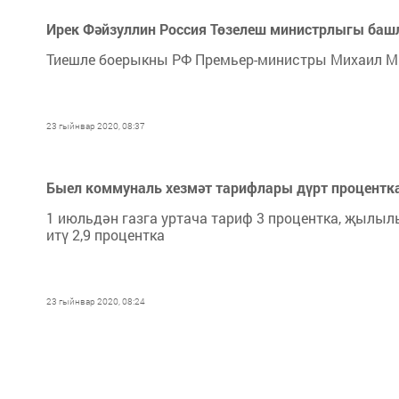
Ирек Фәйзуллин Россия Төзелеш министрлыгы ба
Тиешле боерыкны РФ Премьер-министры Михаил М
23 гыйнвар 2020, 08:37
Быел коммуналь хезмәт тарифлары дүрт процентк
1 июльдән газга уртача тариф 3 процентка, җылылы
итү 2,9 процентка
23 гыйнвар 2020, 08:24