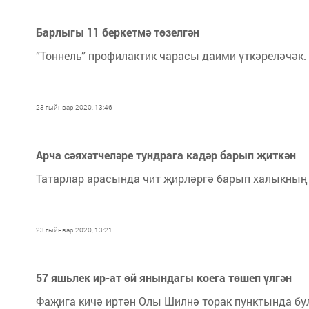
Барлыгы 11 беркетмә төзелгән
”Тоннель” профилактик чарасы даими үткәреләчәк.
23 гыйнвар 2020, 13:46
Арча сәяхәтчеләре тундрага кадәр барып җиткән
Татарлар арасында чит җирләргә барып халыкның
23 гыйнвар 2020, 13:21
57 яшьлек ир-ат өй янындагы коега төшеп үлгән
Фаҗига кичә иртән Олы Шилнә торак пунктында бу