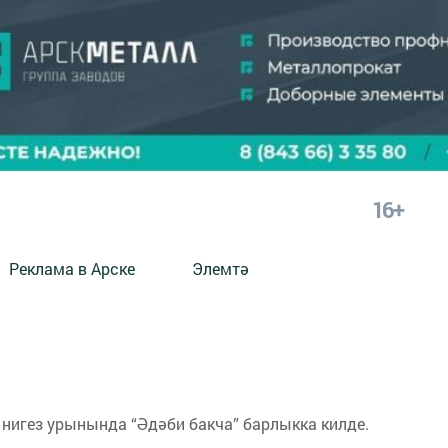
16+
Реклама в Арске
Элемтә
нигез урынында “Әдәби бакча” барлыкка килде.