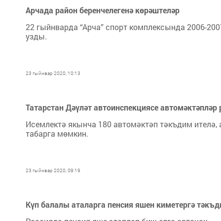
Арчада район беренчелегенә көрәштеләр
22 гыйнварда “Арча” спорт комплексында 2006-20
узды.
23 гыйнвар 2020, 10:13
Татарстан Дәүләт автоинспекциясе автомәктәпләр 
Исемлектә якынча 180 автомәктәп тәкъдим ителә,
табарга мөмкин.
23 гыйнвар 2020, 09:19
Күп балалы аталарга пенсия яшен киметергә тәкъд