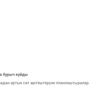
га бурыч куйды
ннадан артык сөт җитештерүне планлаштыралар.