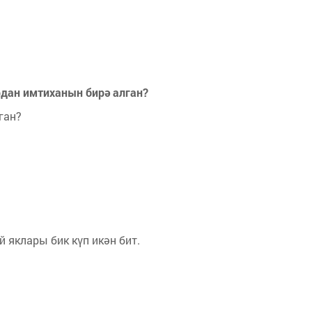
рдан имтиханын бирә алган?
ган?
яклары бик күп икән бит.