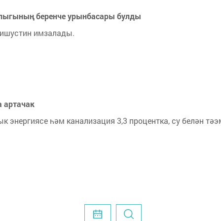
шлыгының беренче урынбасары булды
ишустин имзалады.
а артачак
к энергиясе һәм канализация 3,3 процентка, су белән тә