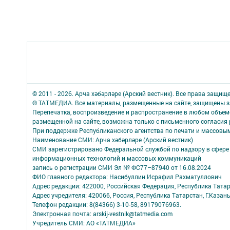
© 2011 - 2026. Арча хәбәрләре (Арский вестник). Все права защищ
© ТАТМЕДИА. Все материалы, размещенные на сайте, защищены з
Перепечатка, воспроизведение и распространение в любом объе
размещенной на сайте, возможна только с письменного согласия
При поддержке Республиканского агентства по печати и массов
Наименование СМИ: Арча хәбәрләре (Арский вестник)
СМИ зарегистрировано Федеральной службой по надзору в сфере 
информационных технологий и массовых коммуникаций
запись о регистрации СМИ Эл № ФС77–87940 от 16.08.2024
ФИО главного редактора: Насибуллин Исрафил Рахматуллович
Адрес редакции: 422000, Российская Федерация, Республика Татарс
Адрес учредителя: 420066, Россия, Республика Татарстан, Г.Казань
Телефон редакции: 8(84366) 3-10-58, 89179076963.
Электронная почта: arskij-vestnik@tatmedia.com
Учредитель СМИ: АО «ТАТМЕДИА»