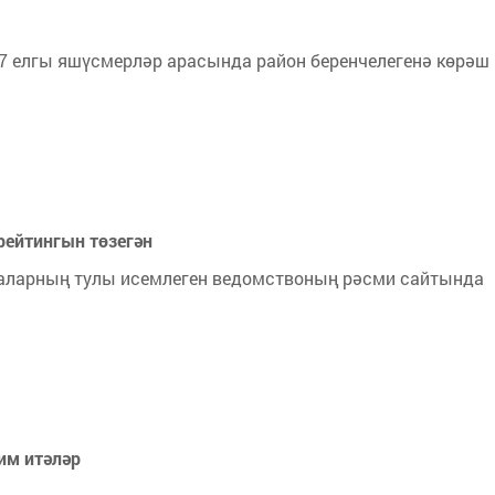
07 елгы яшүсмерләр арасында район беренчелегенә көрәш
рейтингын төзегән
 аларның тулы исемлеген ведомствоның рәсми сайтында
им итәләр