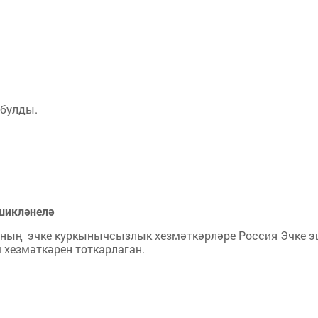
 булды.
 шикләнелә
ның эчке куркынычсызлык хезмәткәрләре Россия Эчке 
 хезмәткәрен тоткарлаган.