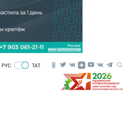
РУС
ТАТ