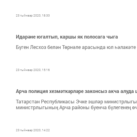
23 гыйнвар 2020, 18:33
Идарәне югалтып, каршы як полосага чыга
Бүген Лесхоз белән Төрнәле арасында юл һәлакәте
23 гыйнвар 2020, 15:16
Арча полиция хезмәткәрләре законсыз акча алуда
Татарстан Республикасы Эчке эшләр министрлыгы
министрлыгының Арча районы буенча бүлегенең өч
23 гыйнвар 2020, 14:22