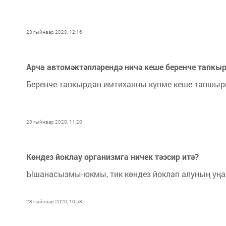
23 гыйнвар 2020, 12:16
Арча автомәктәпләрендә ничә кеше беренче тапкы
Беренче тапкырдан имтиханны күпме кеше тапшыр
23 гыйнвар 2020, 11:20
Көндез йоклау организмга ничек тәэсир итә?
Ышанасызмы-юкмы, тик көндез йоклап алуның уңай 
23 гыйнвар 2020, 10:53